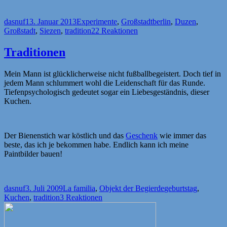
Autor
Veröffentlicht
Kategorien
Schlagwörter
dasnuf
13. Januar 2013
Experimente
,
Großstadt
berlin
,
Duzen
,
am
Großstadt
,
Siezen
,
tradition
22 Reaktionen
Traditionen
Mein Mann ist glücklicherweise nicht fußballbegeistert. Doch tief in
jedem Mann schlummert wohl die Leidenschaft für das Runde.
Tiefenpsychologisch gedeutet sogar ein Liebesgeständnis, dieser
Kuchen.
Der Bienenstich war köstlich und das
Geschenk
wie immer das
beste, das ich je bekommen habe. Endlich kann ich meine
Paintbilder bauen!
Autor
Veröffentlicht
Kategorien
Schlagwörter
dasnuf
3. Juli 2009
La familia
,
Objekt der Begierde
geburtstag
,
am
Kuchen
,
tradition
3 Reaktionen