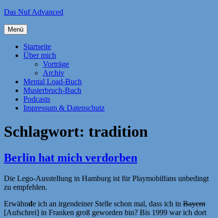
Zum
Das Nuf Advanced
Inhalt
springen
Menü
Startseite
Über mich
Vorträge
Archiv
Mental Load-Buch
Musterbruch-Buch
Podcasts
Impressum & Datenschutz
Schlagwort:
tradition
Berlin hat mich verdorben
Die Lego-Ausstellung in Hamburg ist für Playmobilfans unbedingt
zu empfehlen.
Erwähn
d
e ich an irgendeiner Stelle schon mal, dass ich in
Bayern
[Aufschrei] in Franken groß geworden bin? Bis 1999 war ich dort