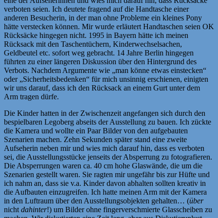
eine der Aufseherinnen und wies mich darauf hin, dass Rücksäcke
verboten seien. Ich deutete fragend auf die Handtasche einer
anderen Besucherin, in der man ohne Probleme ein kleines Pony
hätte verstecken können. Mir wurde erläutert Handtaschen seien OK
Rücksäcke hingegen nicht. 1995 in Bayern hätte ich meinen
Rücksack mit den Taschentüchern, Kinderwechselsachen,
Geldbeutel etc. sofort weg gebracht. 14 Jahre Berlin hingegen
führten zu einer längeren Diskussion über den Hintergrund des
Verbots. Nachdem Argumente wie „man könne etwas einstecken“
oder „Sicherheitsbedenken“ für mich unsinnig erschienen, einigten
wir uns darauf, dass ich den Rücksack an einem Gurt unter dem
Arm tragen dürfe.
Die Kinder hatten in der Zwischenzeit angefangen sich durch den
bespielbaren Legoberg abseits der Ausstellung zu bauen. Ich zückte
die Kamera und wollte ein Paar Bilder von den aufgebauten
Szenarien machen. Zehn Sekunden später stand eine zweite
Aufseherin neben mir und wies mich darauf hin, dass es verboten
sei, die Ausstellungsstücke jenseits der Absperrung zu fotografieren.
Die Absperrungen waren ca. 40 cm hohe Glaswände, die um die
Szenarien gestellt waren. Sie ragten mir ungefähr bis zur Hüfte und
ich nahm an, dass sie v.a. Kinder davon abhalten sollten kreativ in
die Aufbauten einzugreifen. Ich hatte meinen Arm mit der Kamera
in den Luftraum über den Ausstellungsobjekten gehalten… (
über
nicht
dahinter
!) um Bilder ohne fingerverschmierte Glasscheiben zu