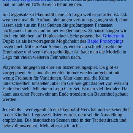
mal im unteren 10% Bereich heranreichen.
Im Gegensatz zu Playmobil liebe ich Lego weil es so offen ist. D.h.
wenn erst mal die Aufbauanleitungen verloren gegangen sind, dann
lassen sich aus ein Paar Steinen die großartigsten Fantasien
nachbauen. Immer und immer wieder anders. Zuhause hängen wir
noch ein bißchen auf Duplosteinen. Sehr passend hat
Grindcrank
Duplo als als hervorragende Möglichekit des
Rapid Prototyping
s
bezeichnet. Mit ein Paar Steinen erreicht man schnell ansehliche
Ergebnisse und wenn man geduldiger ist, baut man die Modelle in
Lego mit vielen weiteren Feinheiten nach.
Playmobil hingegen ist eher ein Inszenierungsspiel. Da gibt es
vorgegebene Sets und die werden immer wieder aufgebaut mit
wenig Freiraum für Variationen. Man kann mal die Kühe
unterschiedlich hinstellen, aber im Grunde gibt das Set vor, was am
Ende dort steht. Mit einem Lego City Set, ist man viel flexibler. Da
kann aus einer Feuerwehr am Ende trotzdem ein Bauernhof gebaut
werden.
Jedenfalls – wer eigentlich ein Playmobil-Herz hat und versehentlich
in der Kindheit Lego-sozialisiert wurde, dem sei die Ausstellung
empfohlen. Die historischen Szenen sind in der Tat detailreich und
liebevoll inszeniert. Mehr aber auch nicht.