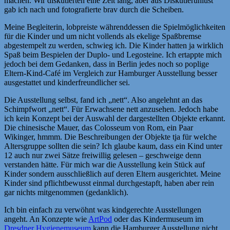
machen. Wir diskutierten eine Zeit lang, aber aus Diskutierunlust
gab ich nach und fotografierte brav durch die Scheiben.
Meine Begleiterin, lobpreiste währenddessen die Spielmöglichkeiten
für die Kinder und um nicht vollends als ekelige Spaßbremse
abgestempelt zu werden, schwieg ich. Die Kinder hatten ja wirklich
Spaß beim Bespielen der Duplo- und Legosteine. Ich ertappte mich
jedoch bei dem Gedanken, dass in Berlin jedes noch so poplige
Eltern-Kind-Café im Vergleich zur Hamburger Ausstellung besser
ausgestattet und kinderfreundlicher sei.
Die Ausstellung selbst, fand ich „nett“. Also angelehnt an das
Schimpfwort „nett“. Für Erwachsene nett anzusehen. Jedoch habe
ich kein Konzept bei der Auswahl der dargestellten Objekte erkannt.
Die chinesische Mauer, das Colosseum von Rom, ein Paar
Wikinger, hmmm. Die Beschreibungen der Objekte tja für welche
Altersgruppe sollten die sein? Ich glaube kaum, dass ein Kind unter
12 auch nur zwei Sätze freiwillig gelesen – geschweige denn
verstanden hätte. Für mich war die Ausstellung kein Stück auf
Kinder sondern ausschließlich auf deren Eltern ausgerichtet. Meine
Kinder sind pflichtbewusst einmal durchgestapft, haben aber rein
gar nichts mitgenommen (gedanklich).
Ich bin einfach zu verwöhnt was kindgerechte Ausstellungen
angeht. An Konzepte wie
ArtPod
oder das Kindermuseum im
Dresdner Hygienemuseum
kann die Hamburger Ausstellung nicht