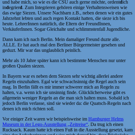
und habe mich, so wie es die CSU auch gerne möchte, ordent
d
ich
in
d
egrier
d
. Zum Integrieren gehören einige Verhaltensweisen wie
das ewige Siezen. Unsere Nachbarn z.B., neben denen wir ein gutes
Jahrzehnt lebten und auch regen Kontakt hatten, die sieze ich bis
heute. LehrerInnen natürlich, die Eltern der FreundInnen,
VerkäuferInnen. Sogar Gleichalte und schlimmstenfall Jugendliche.
Dann kam ich nach Berlin. Mein damaliger Freund duzte alle.
ALLE. Er hat auch mal den Berliner Bürgermeister gesehen und
geduzt. Mir war das unglaublich peinlich.
Mehr als 10 Jahre später kann ich bestimmte Menschen nur unter
großen Qualen siezen.
In Bayern war es neben dem Siezen sehr wichtig allerlei andere
Regeln einzuhalten. Egal wie schwachsinnig die Regel auch sein
mag. In Berlin fällt es mir immer schwerer mich an Regeln zu
halten, v.a. wenn ich sie unsinnig finde. Glücklicherweise gibt es
allgemein weniger Regeln an die man sich halten muss. Sobald ich
jedoch Berlin verlasse, sind sie wieder da: die Quatsch-Regeln nach
denen ich mich richten soll.
Vor einiger Zeit waren wir beispielsweise im
Hamburger Helms
Museum in der Lego-Ausstellung „Zeitreise“
. Da trug ich einen
Rucksack. Kaum hatte ich einen Fuß in die Ausstellung gesetzt, kam