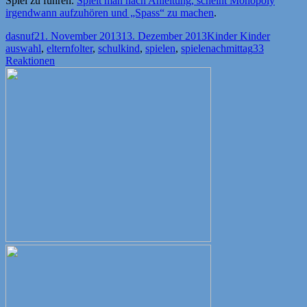
Spiel zu führen.
Spielt man nach Anleitung, scheint Monopoly
irgendwann aufzuhören und „Spass“ zu machen
.
Autor
Veröffentlicht
Kategorien
Schlagw
dasnuf
21. November 2013
13. Dezember 2013
Kinder Kinder
am
auswahl
,
elternfolter
,
schulkind
,
spielen
,
spielenachmittag
33
Reaktionen