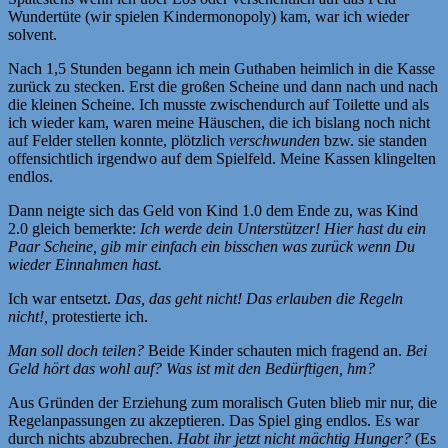
Wundertüte (wir spielen Kindermonopoly) kam, war ich wieder
solvent.
Nach 1,5 Stunden begann ich mein Guthaben heimlich in die Kasse
zurück zu stecken. Erst die großen Scheine und dann nach und nach
die kleinen Scheine. Ich musste zwischendurch auf Toilette und als
ich wieder kam, waren meine Häuschen, die ich bislang noch nicht
auf Felder stellen konnte, plötzlich
verschwunden
bzw. sie standen
offensichtlich irgendwo auf dem Spielfeld. Meine Kassen klingelten
endlos.
Dann neigte sich das Geld von Kind 1.0 dem Ende zu, was Kind
2.0 gleich bemerkte:
Ich werde dein Unterstützer! Hier hast du ein
Paar Scheine, gib mir einfach ein bisschen was zurück wenn Du
wieder Einnahmen hast.
Ich war entsetzt.
Das, das geht nicht! Das erlauben die Regeln
nicht!,
protestierte ich.
Man soll doch teilen?
Beide Kinder schauten mich fragend an.
Bei
Geld hört das wohl auf? Was ist mit den Bedürftigen, hm?
Aus Gründen der Erziehung zum moralisch Guten blieb mir nur, die
Regelanpassungen zu akzeptieren. Das Spiel ging endlos. Es war
durch nichts abzubrechen.
Habt ihr jetzt nicht mächtig Hunger?
(Es