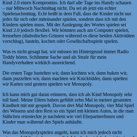
Kind 2.0 einen Kompromiss. Ich darf alle Tage ins Handy schauen
– nur Mittwoch Nachmittag nicht. Da sei ab jetzt ein echter
Spielenachmittag. Echt heißt in dem Fall, dass die Kinder nicht nur
jedes für sich oder miteinander spielen, sondern dass ich mit den
Kindern spielen muss. Mit der Auslegung des Wortes spielen sei
Kind 2.0 jedoch flexibel. Wir könnten auch am Computer spielen,
fernsehen (diabolisches Grinsen während es diese beiden Aktivitäten
vorschlug), basteln, kochen oder Gesellschaftsspiele spielen.
Was es nicht gesagt hat, wir müssen im Hintergrund immer Radio
Teddy hören. Schlimme Sache und als Strafe für mein
Handyverhalten wirklich ausreichend.
Die ersten Tage bastelten wir, dann kochten wir, dann buken wir,
dann puzzelten wir, dann machten wir Knickbilder, dann spielten
wir Karten und gestern spielten wir Monopoly.
Ich kann mich gut daran erinnern, dass ich als Kind Monopoly sehr
toll fand. Meine Eltern haben gefühlt zehn Mal in meiner gesamten
Kindheit mit mir gespielt. Davon drei Mal Monopoly, vier Mal Spiel
des Wissens und den Rest so ein Spiel mit kleinen Autos, in die man
Stäbchen reinsteckte je nachdem wie viel EhepartnerInnen und
Kinder man während des Spiels anhäufte.
Was das Monopolyspielen angeht, kann ich mich jedoch nicht