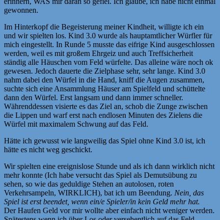
erinnern, WAS mir daran so gefiel. Ich glaube, ich habe nicht einmal
gewonnen.
Im Hinterkopf die Begeisterung meiner Kindheit, willigte ich ein
und wir spielten los. Kind 3.0 wurde als hauptamtlicher Würfler für
mich eingestellt. In Runde 5 musste das eifrige Kind ausgeschlossen
werden, weil es mit großem Ehrgeiz und auch Treffsicherheit
ständig alle Häuschen vom Feld würfelte. Das alleine wäre noch ok
gewesen. Jedoch dauerte die Zielphase sehr, sehr lange. Kind 3.0
nahm dabei den Würfel in die Hand, kniff die Augen zusammen,
suchte sich eine Ansammlung Häuser am Spielfeld und schüttelte
dann den Würfel. Erst langsam und dann immer schneller.
Währenddessen visierte es das Ziel an, schob die Zunge zwischen
die Lippen und warf erst nach endlosen Minuten des Zielens die
Würfel mit maximalem Schwung auf das Feld.
Hätte ich gewusst wie langweilig das Spiel ohne Kind 3.0 ist, ich
hätte es nicht weg geschickt.
Wir spielten eine ereignislose Stunde und als ich dann wirklich nicht
mehr konnte (Ich habe versucht das Spiel als Demutsübung zu
sehen, so wie das geduldige Stehen an autolosen, roten
Verkehrsampeln, WIRKLICH), bat ich um Beendung.
Nein, das
Spiel ist erst beendet, wenn ein/e Spieler/in kein Geld mehr hat.
Der Haufen Geld vor mir wollte aber einfach nicht weniger werden.
Spätestens wenn ich über Los oder versehentlich auf das Feld