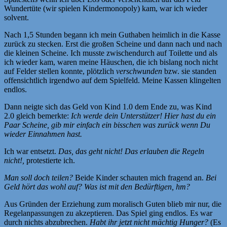
Wundertüte (wir spielen Kindermonopoly) kam, war ich wieder
solvent.
Nach 1,5 Stunden begann ich mein Guthaben heimlich in die Kasse
zurück zu stecken. Erst die großen Scheine und dann nach und nach
die kleinen Scheine. Ich musste zwischendurch auf Toilette und als
ich wieder kam, waren meine Häuschen, die ich bislang noch nicht
auf Felder stellen konnte, plötzlich
verschwunden
bzw. sie standen
offensichtlich irgendwo auf dem Spielfeld. Meine Kassen klingelten
endlos.
Dann neigte sich das Geld von Kind 1.0 dem Ende zu, was Kind
2.0 gleich bemerkte:
Ich werde dein Unterstützer! Hier hast du ein
Paar Scheine, gib mir einfach ein bisschen was zurück wenn Du
wieder Einnahmen hast.
Ich war entsetzt.
Das, das geht nicht! Das erlauben die Regeln
nicht!,
protestierte ich.
Man soll doch teilen?
Beide Kinder schauten mich fragend an.
Bei
Geld hört das wohl auf? Was ist mit den Bedürftigen, hm?
Aus Gründen der Erziehung zum moralisch Guten blieb mir nur, die
Regelanpassungen zu akzeptieren. Das Spiel ging endlos. Es war
durch nichts abzubrechen.
Habt ihr jetzt nicht mächtig Hunger?
(Es