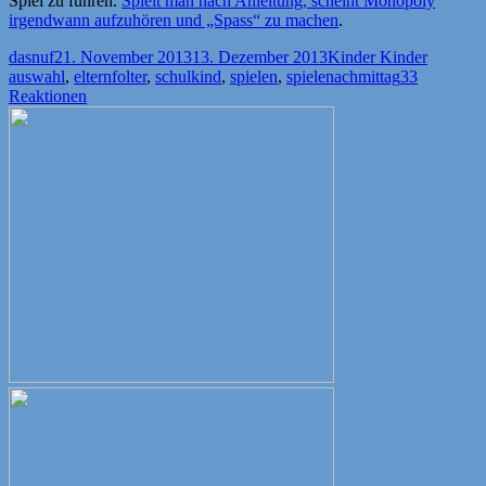
Spiel zu führen.
Spielt man nach Anleitung, scheint Monopoly
irgendwann aufzuhören und „Spass“ zu machen
.
Autor
Veröffentlicht
Kategorien
Schlagw
dasnuf
21. November 2013
13. Dezember 2013
Kinder Kinder
am
auswahl
,
elternfolter
,
schulkind
,
spielen
,
spielenachmittag
33
Reaktionen