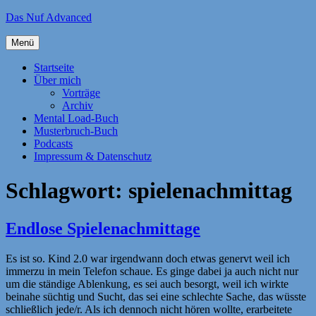
Zum
Das Nuf Advanced
Inhalt
springen
Menü
Startseite
Über mich
Vorträge
Archiv
Mental Load-Buch
Musterbruch-Buch
Podcasts
Impressum & Datenschutz
Schlagwort:
spielenachmittag
Endlose Spielenachmittage
Es ist so. Kind 2.0 war irgendwann doch etwas genervt weil ich
immerzu in mein Telefon schaue. Es ginge dabei ja auch nicht nur
um die ständige Ablenkung, es sei auch besorgt, weil ich wirkte
beinahe süchtig und Sucht, das sei eine schlechte Sache, das wüsste
schließlich jede/r. Als ich dennoch nicht hören wollte, erarbeitete