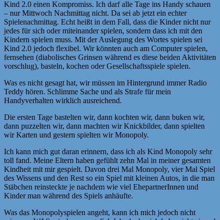
Kind 2.0 einen Kompromiss. Ich darf alle Tage ins Handy schauen
– nur Mittwoch Nachmittag nicht. Da sei ab jetzt ein echter
Spielenachmittag. Echt heißt in dem Fall, dass die Kinder nicht nur
jedes für sich oder miteinander spielen, sondern dass ich mit den
Kindern spielen muss. Mit der Auslegung des Wortes spielen sei
Kind 2.0 jedoch flexibel. Wir könnten auch am Computer spielen,
fernsehen (diabolisches Grinsen während es diese beiden Aktivitäten
vorschlug), basteln, kochen oder Gesellschaftsspiele spielen.
Was es nicht gesagt hat, wir müssen im Hintergrund immer Radio
Teddy hören. Schlimme Sache und als Strafe für mein
Handyverhalten wirklich ausreichend.
Die ersten Tage bastelten wir, dann kochten wir, dann buken wir,
dann puzzelten wir, dann machten wir Knickbilder, dann spielten
wir Karten und gestern spielten wir Monopoly.
Ich kann mich gut daran erinnern, dass ich als Kind Monopoly sehr
toll fand. Meine Eltern haben gefühlt zehn Mal in meiner gesamten
Kindheit mit mir gespielt. Davon drei Mal Monopoly, vier Mal Spiel
des Wissens und den Rest so ein Spiel mit kleinen Autos, in die man
Stäbchen reinsteckte je nachdem wie viel EhepartnerInnen und
Kinder man während des Spiels anhäufte.
Was das Monopolyspielen angeht, kann ich mich jedoch nicht