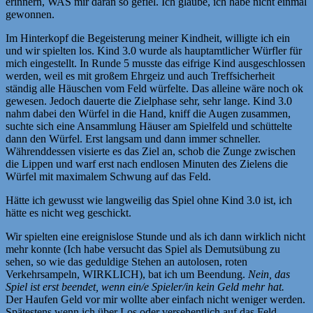
erinnern, WAS mir daran so gefiel. Ich glaube, ich habe nicht einmal
gewonnen.
Im Hinterkopf die Begeisterung meiner Kindheit, willigte ich ein
und wir spielten los. Kind 3.0 wurde als hauptamtlicher Würfler für
mich eingestellt. In Runde 5 musste das eifrige Kind ausgeschlossen
werden, weil es mit großem Ehrgeiz und auch Treffsicherheit
ständig alle Häuschen vom Feld würfelte. Das alleine wäre noch ok
gewesen. Jedoch dauerte die Zielphase sehr, sehr lange. Kind 3.0
nahm dabei den Würfel in die Hand, kniff die Augen zusammen,
suchte sich eine Ansammlung Häuser am Spielfeld und schüttelte
dann den Würfel. Erst langsam und dann immer schneller.
Währenddessen visierte es das Ziel an, schob die Zunge zwischen
die Lippen und warf erst nach endlosen Minuten des Zielens die
Würfel mit maximalem Schwung auf das Feld.
Hätte ich gewusst wie langweilig das Spiel ohne Kind 3.0 ist, ich
hätte es nicht weg geschickt.
Wir spielten eine ereignislose Stunde und als ich dann wirklich nicht
mehr konnte (Ich habe versucht das Spiel als Demutsübung zu
sehen, so wie das geduldige Stehen an autolosen, roten
Verkehrsampeln, WIRKLICH), bat ich um Beendung.
Nein, das
Spiel ist erst beendet, wenn ein/e Spieler/in kein Geld mehr hat.
Der Haufen Geld vor mir wollte aber einfach nicht weniger werden.
Spätestens wenn ich über Los oder versehentlich auf das Feld