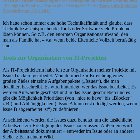
Das ist die Zusammenfassung meines Vortrags im Rahmen der Veranstaltung
„Die digitale Familie – Traum aller Arbeitgeber?“ der
Tagung der Digitalen
Elternhelfer am 29.11.2018
Ich hatte schon immer eine hohe Technikaffinität und glaube, dass
Technik bzw. entsprechende Tools oder Software viele Probleme
lösen können. So z.B. den enormen Organisationsaufwand, den
man als Familie hat – v.a. wenn beide Elternteile Vollzeit berufstätig
sind.
Tools zur Organisation von IT-Projekten
Als IT-Projektleiterin habe ich zur Organisation meiner Projekte mit
Issue-Trackern gearbeitet. Man definiert zur Erreichung eines
großen Zieles einzelne Aufgabenpakete („Issues“), die man
detailliert beschreibt. Es wird hinterlegt, wer das Issue bearbeitet. Es
werden Aufwände geschätzt und in das Issue geschrieben und es
gibt die Möglichkeit Prioritäten (von „nice to have“ bis „Blocker“
z.B.) und Abhängigkeiten („Issue A kann erst erledigt werden, wenn
Issue B abgearbeitet ist“) zu definieren.
Anschließend werden die Issues dazu benutzt, um die tatsächliche
Arbeitszeit zur Erledigung des Issues zu erfassen. Außerdem wird
der Arbeitsstand dokumentiert – entweder im Issue oder an anderer
Stelle, z.B. in einem Wiki.