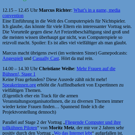
12.15 – 12.45 Uhr
Marcus Richter
:
What’s in a game, media
convention
Eine Einführung in die Welt des Computerspiels für Nichtspieler.
Ich glaube, das könnte für viele Eltern ein interessanter Vortrag sein.
Die Vorurteile gegen diese Art Freizeitbeschäftigung sind groß und
die meisten wissen überhaupt gar nicht, was Computerspiele so
reizvoll macht. Spoiler: Es ist alles viel vielfältiger als man glaubt.
Marcus macht übrigens zwei (im weitesten Sinne) Gamepodcasts:
Angespielt
und
Casually Cast
. Hört da mal rein.
14.00 – 14.30 Uhr
Christiane Weihe
:
Mehr Frauen auf die
Bühnen!, Stage 1
Keine Frau gefunden? Diese Ausrede zählt nicht mehr!
Speakerinnen.org
erhöht die Auffindbarkeit von Expertinnen zu
vielfältigen Themen.
(Eigentlich eher ein Track für die armen
VeranstaltungsorganisatorInnen, die zu diversen Themen immer
wieder keine Frauen finden… Spannend finde ich die
Projektvorstellung dennoch)
Parallel auf Stage 2 der Vortrag „
Fliegende Computer und ihre
tollkühnen Piloten
“ von
Moritz Metz
, der mir vor 2 Jahren sehr
positiv durch den Vortrag „
Wo das Internet lebt
“ aufgefallen ist.