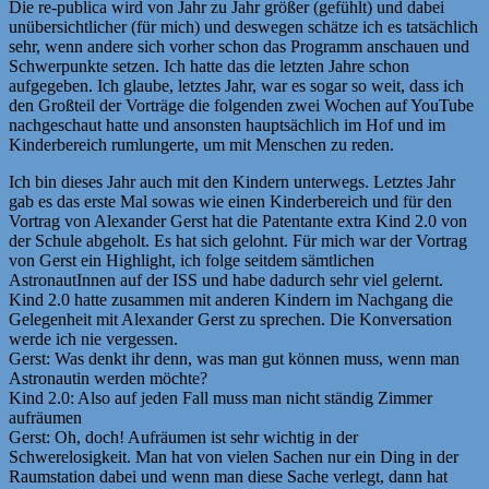
Die re-publica wird von Jahr zu Jahr größer (gefühlt) und dabei
unübersichtlicher (für mich) und deswegen schätze ich es tatsächlich
sehr, wenn andere sich vorher schon das Programm anschauen und
Schwerpunkte setzen. Ich hatte das die letzten Jahre schon
aufgegeben. Ich glaube, letztes Jahr, war es sogar so weit, dass ich
den Großteil der Vorträge die folgenden zwei Wochen auf YouTube
nachgeschaut hatte und ansonsten hauptsächlich im Hof und im
Kinderbereich rumlungerte, um mit Menschen zu reden.
Ich bin dieses Jahr auch mit den Kindern unterwegs. Letztes Jahr
gab es das erste Mal sowas wie einen Kinderbereich und für den
Vortrag von Alexander Gerst hat die Patentante extra Kind 2.0 von
der Schule abgeholt. Es hat sich gelohnt. Für mich war der Vortrag
von Gerst ein Highlight, ich folge seitdem sämtlichen
AstronautInnen auf der ISS und habe dadurch sehr viel gelernt.
Kind 2.0 hatte zusammen mit anderen Kindern im Nachgang die
Gelegenheit mit Alexander Gerst zu sprechen. Die Konversation
werde ich nie vergessen.
Gerst: Was denkt ihr denn, was man gut können muss, wenn man
Astronautin werden möchte?
Kind 2.0: Also auf jeden Fall muss man nicht ständig Zimmer
aufräumen
Gerst: Oh, doch! Aufräumen ist sehr wichtig in der
Schwerelosigkeit. Man hat von vielen Sachen nur ein Ding in der
Raumstation dabei und wenn man diese Sache verlegt, dann hat