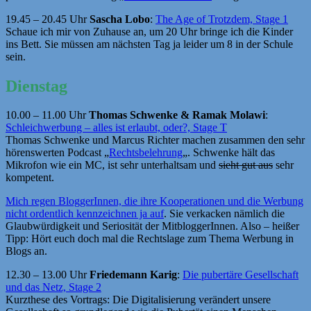
19.45 – 20.45 Uhr
Sascha Lobo
:
The Age of Trotzdem, Stage 1
Schaue ich mir von Zuhause an, um 20 Uhr bringe ich die Kinder
ins Bett. Sie müssen am nächsten Tag ja leider um 8 in der Schule
sein.
Dienstag
10.00 – 11.00 Uhr
Thomas Schwenke & Ramak Molawi
:
Schleichwerbung – alles ist erlaubt, oder?, Stage T
Thomas Schwenke und Marcus Richter machen zusammen den sehr
hörenswerten Podcast „
Rechtsbelehrung
„. Schwenke hält das
Mikrofon wie ein MC, ist sehr unterhaltsam und
sieht gut aus
sehr
kompetent.
Mich regen BloggerInnen, die ihre Kooperationen und die Werbung
nicht ordentlich kennzeichnen ja auf
. Sie verkacken nämlich die
Glaubwürdigkeit und Seriosität der MitbloggerInnen. Also – heißer
Tipp: Hört euch doch mal die Rechtslage zum Thema Werbung in
Blogs an.
12.30 – 13.00 Uhr
Friedemann Karig
:
Die pubertäre Gesellschaft
und das Netz, Stage 2
Kurzthese des Vortrags: Die Digitalisierung verändert unsere