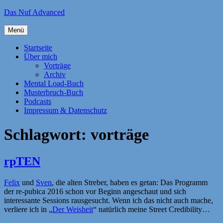
Zum
Das Nuf Advanced
Inhalt
springen
Menü
Startseite
Über mich
Vorträge
Archiv
Mental Load-Buch
Musterbruch-Buch
Podcasts
Impressum & Datenschutz
Schlagwort:
vorträge
rpTEN
Felix
und
Sven
, die alten Streber, haben es getan: Das Programm
der re-pubica 2016 schon vor Beginn angeschaut und sich
interessante Sessions rausgesucht. Wenn ich das nicht auch mache,
verliere ich in „
Der Weisheit
“ natürlich meine Street Credibility…