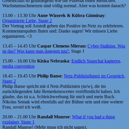
Gesellschaft so grundlegend wie die Pubertät einen Menschen.
Wachstumsschmerzen sind völlig normal. Aber was kommt danach?
13.00 – 13.30 Uhr
Anne Wizorek & Kübra Gümüsay
:
Organisierte Liebe, Stage 2
Der Vortrag soll Anstoß geben das Positive im Netz zu zelebrieren.
Kommentarspalten fluten und: Danke sagen! Wir müssen Liebe
organisieren. <3
13.45 – 14.45 Uhr
Caspar Clemens Mierau:
Cyber-Stalking. Was
ist das? Was kann man dagegen tun?
, Stage J
15.00 – 16.00 Uhr
Kixka Nebraska
:
Endlich Snapchat kapieren,
media convention
18.45 – 19.45 Uhr
Philip Banse
:
Netz-PublizistInnen im Gespräch,
Stage 2
Philip Banse spricht mit 4 Netz-Publizisten (m/w), die im
zurückliegenden Jahr Bemerkenswertes veröffentlicht haben. Ich
glaube, das ist u.a. Schleichwerbung für mich und mein Buch.
Nikolas Semak wird ebenfalls auf der Bühne sein und eine weitere
Frau, soviel ich weiß.
20.00 – 21.00 Uhr
Randall Munroe
:
What if you had a thing
explainer, Stage 1
Randall Munroe! (Mehr muss ich nicht sagen).