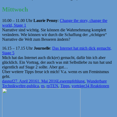
Mittwoch
10.00 – 11.00 Uhr
Laurie Penny
:
Change the story, change the
world, Stage 1
Narrative sind wichtig. Sie können die Wahrnehmung komplett
verändern. Wie können wir durch die Schaffung der „richtigen“
Narrative die Welt zum Besseren ändern?
16.15 – 17.15 Uhr
Journelle
:
Das Internet hat mich dick gemacht,
Stage 5
Mich hat das Internet auch dick(er) gemacht, dafür bin ich aber
glücklich. Ein Vortrag, der auch was mit Selbstliebe zu tun hat und
eigentlich auf Stage 2 sollte. Aber gut…
Über weitere Tipps freue ich mich! V.a. wenn es um Feminismus
geht.
Autor
Veröffentlicht
Kategorien
dasnuf
27. April 2016
1. Mai 2016
Leseempfehlung
,
Wunderbare
am
Schlagwörter
Technikwelt
re-publica
,
rp
,
rpTEN
,
Tipps
,
vorträge
34 Reaktionen