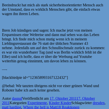
Beeindruckt hat mich als stark sicherheitsorientierter Mensch auch
der Umstand, dass es wirklich Menschen gibt, die einfach etwas
wagen ihn ihrem Leben.
Ihren Job kündigen und sagen: Ich mache jetzt von meinen
Ersparnissen eine Weltreise und dann mal sehen was das Leben
bringt. Ich finde mich schon mutig wenn ich in meinem
Lieblingsrestaurant die 76 statt der üblichen Nummer 43
nehme. Jedenfalls um auf den Schnullischmalz zurück zu kommen:
es war ein wunderbarer Tag (und was Berlin wirklich fehlt ist die
Elbe) und ich hoffe, dass er über die Werbung auf Youtube
weiterhin genug einnimmt, um davon leben zu können.
—-
[blackbirdpie id=“123658993167122432″]
@bebal: Wir tanzten übrigens nicht vor einer grünen Wand und
Roboter habe ich auch keine gesehen.
Autor
dasnuf
Veröffentlicht am
17. Oktober 2011
17. Oktober
2011
Kategorien
Experimente
,
Kinder Kinder
Schlagwörter
dresden
,
matt harding
,
Where the hell is Matt
18 Reaktionen