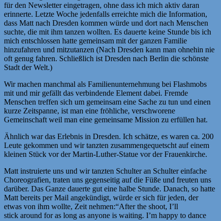
für den Newsletter eingetragen, ohne dass ich mich aktiv daran
erinnerte. Letzte Woche jedenfalls erreichte mich die Information,
dass Matt nach Dresden kommen würde und dort nach Menschen
suchte, die mit ihm tanzen wollten. Es dauerte keine Stunde bis ich
mich entschlossen hatte gemeinsam mit der ganzen Familie
hinzufahren und mitzutanzen (Nach Dresden kann man ohnehin nie
oft genug fahren. Schließlich ist Dresden nach Berlin die schönste
Stadt der Welt.)
Wir machen manchmal als Familienunternehmung bei Flashmobs
mit und mir gefällt das verbindende Element dabei. Fremde
Menschen treffen sich um gemeinsam eine Sache zu tun und einen
kurze Zeitspanne, ist man eine fröhliche, verschworene
Gemeinschaft weil man eine gemeinsame Mission zu erfüllen hat.
Ähnlich war das Erlebnis in Dresden. Ich schätze, es waren ca. 200
Leute gekommen und wir tanzten zusammengequetscht auf einem
kleinen Stück vor der Martin-Luther-Statue vor der Frauenkirche.
Matt instruierte uns und wir tanzten Schulter an Schulter einfache
Choreografien, traten uns gegenseitig auf die Füße und freuten uns
darüber. Das Ganze dauerte gut eine halbe Stunde. Danach, so hatte
Matt bereits per Mail angekündigt, würde er sich für jeden, der
etwas von ihm wollte, Zeit nehmen:“After the shoot, I’ll
stick around for as long as anyone is waiting. I’m happy to dance