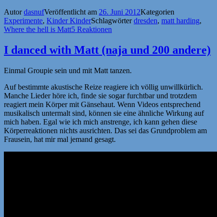
Autor
dasnuf
Veröffentlicht am
26. Juni 2012
Kategorien
Experimente
,
Kinder Kinder
Schlagwörter
dresden
,
matt harding
,
Where the hell is Matt
5 Reaktionen
I danced with Matt (naja und 200 andere)
Einmal Groupie sein und mit Matt tanzen.
Auf bestimmte akustische Reize reagiere ich völlig unwillkürlich.
Manche Lieder höre ich, finde sie sogar furchtbar und trotzdem
reagiert mein Körper mit Gänsehaut. Wenn Videos entsprechend
musikalisch untermalt sind, können sie eine ähnliche Wirkung auf
mich haben. Egal wie ich mich anstrenge, ich kann gehen diese
Körperreaktionen nichts ausrichten. Das sei das Grundproblem am
Frausein, hat mir mal jemand gesagt.