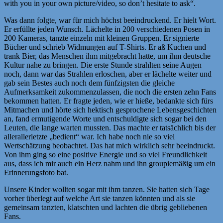
with you in your own picture/video, so don’t hesitate to ask“.
Was dann folgte, war für mich höchst beeindruckend. Er hielt Wort.
Er erfüllte jeden Wunsch. Lächelte in 200 verschiedenen Posen in
200 Kameras, tanzte einzeln mit kleinen Gruppen. Er signierte
Bücher und schrieb Widmungen auf T-Shirts. Er aß Kuchen und
trank Bier, das Menschen ihm mitgebracht hatte, um ihm deutsche
Kultur nahe zu bringen. Die erste Stunde strahlten seine Augen
noch, dann war das Strahlen erloschen, aber er lächelte weiter und
gab sein Bestes auch noch dem fünfzigsten die gleiche
Aufmerksamkeit zukommenzulassen, die noch die ersten zehn Fans
bekommen hatten. Er fragte jeden, wie er hieße, bedankte sich fürs
Mitmachen und hörte sich hektisch gesprochene Lebensgeschichten
an, fand ermutigende Worte und entschuldigte sich sogar bei den
Leuten, die lange warten mussten.
Das machte er tatsächlich bis der
allerallerletzte „bedient“ war. Ich habe noch nie so viel
Wertschätzung beobachtet. Das hat mich wirklich sehr beeindruckt.
Von ihm ging so eine positive Energie und so viel Freundlichkeit
aus, dass ich mir auch ein Herz nahm und ihn groupiemäßig um ein
Erinnerungsfoto bat.
Unsere Kinder wollten sogar mit ihm tanzen. Sie hatten sich Tage
vorher überlegt auf welche Art sie tanzen könnten und als sie
gemeinsam tanzten, klatschten und lachten die übrig gebliebenen
Fans.