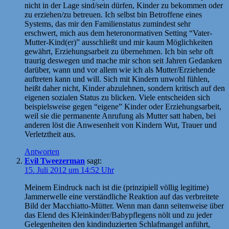
nicht in der Lage sind/sein dürfen, Kinder zu bekommen oder
zu erziehen/zu betreuen. Ich selbst bin Betroffene eines
Systems, das mir den Familienstatus zumindest sehr
erschwert, mich aus dem heteronormativen Setting “Vater-
Mutter-Kind(er)” ausschließt und mir kaum Möglichkeiten
gewährt, Erziehungsarbeit zu übernehmen. Ich bin sehr oft
traurig deswegen und mache mir schon seit Jahren Gedanken
darüber, wann und vor allem wie ich als Mutter/Erziehende
auftreten kann und will. Sich mit Kindern unwohl fühlen,
heißt daher nicht, Kinder abzulehnen, sondern kritisch auf den
eigenen sozialen Status zu blicken. Viele entscheiden sich
beispielsweise gegen “eigene” Kinder oder Erziehungsarbeit,
weil sie die permanente Anrufung als Mutter satt haben, bei
anderen löst die Anwesenheit von Kindern Wut, Trauer und
Verletztheit aus.
Antworten
Evil Tweezerman
sagt:
15. Juli 2012 um 14:52 Uhr
Meinem Eindruck nach ist die (prinzipiell völlig legitime)
Jammerwelle eine verständliche Reaktion auf das verbreitete
Bild der Macchiatto-Mütter. Wenn man dann seitenweise über
das Elend des Kleinkinder/Babypflegens nölt und zu jeder
Gelegenheiten den kindinduzierten Schlafmangel anführt,