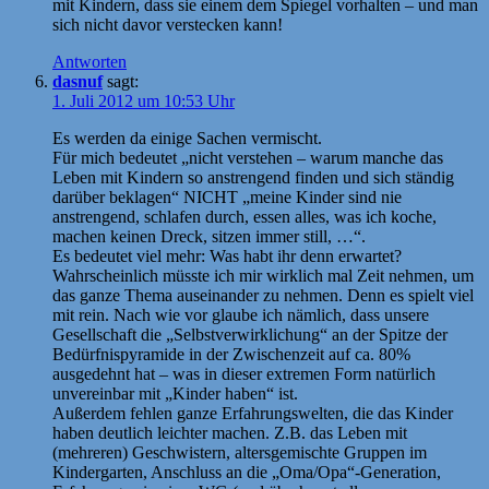
mit Kindern, dass sie einem dem Spiegel vorhalten – und man
sich nicht davor verstecken kann!
Antworten
dasnuf
sagt:
1. Juli 2012 um 10:53 Uhr
Es werden da einige Sachen vermischt.
Für mich bedeutet „nicht verstehen – warum manche das
Leben mit Kindern so anstrengend finden und sich ständig
darüber beklagen“ NICHT „meine Kinder sind nie
anstrengend, schlafen durch, essen alles, was ich koche,
machen keinen Dreck, sitzen immer still, …“.
Es bedeutet viel mehr: Was habt ihr denn erwartet?
Wahrscheinlich müsste ich mir wirklich mal Zeit nehmen, um
das ganze Thema auseinander zu nehmen. Denn es spielt viel
mit rein. Nach wie vor glaube ich nämlich, dass unsere
Gesellschaft die „Selbstverwirklichung“ an der Spitze der
Bedürfnispyramide in der Zwischenzeit auf ca. 80%
ausgedehnt hat – was in dieser extremen Form natürlich
unvereinbar mit „Kinder haben“ ist.
Außerdem fehlen ganze Erfahrungswelten, die das Kinder
haben deutlich leichter machen. Z.B. das Leben mit
(mehreren) Geschwistern, altersgemischte Gruppen im
Kindergarten, Anschluss an die „Oma/Opa“-Generation,