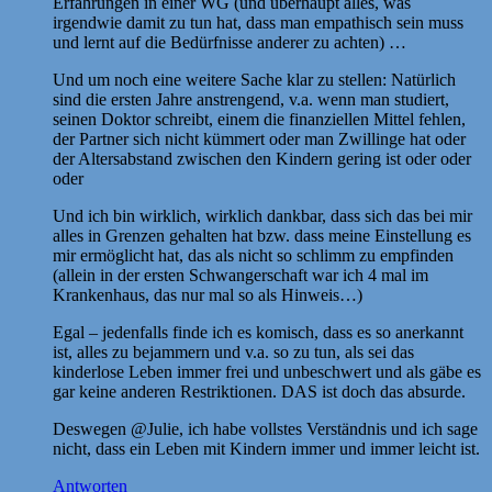
Erfahrungen in einer WG (und überhaupt alles, was
irgendwie damit zu tun hat, dass man empathisch sein muss
und lernt auf die Bedürfnisse anderer zu achten) …
Und um noch eine weitere Sache klar zu stellen: Natürlich
sind die ersten Jahre anstrengend, v.a. wenn man studiert,
seinen Doktor schreibt, einem die finanziellen Mittel fehlen,
der Partner sich nicht kümmert oder man Zwillinge hat oder
der Altersabstand zwischen den Kindern gering ist oder oder
oder
Und ich bin wirklich, wirklich dankbar, dass sich das bei mir
alles in Grenzen gehalten hat bzw. dass meine Einstellung es
mir ermöglicht hat, das als nicht so schlimm zu empfinden
(allein in der ersten Schwangerschaft war ich 4 mal im
Krankenhaus, das nur mal so als Hinweis…)
Egal – jedenfalls finde ich es komisch, dass es so anerkannt
ist, alles zu bejammern und v.a. so zu tun, als sei das
kinderlose Leben immer frei und unbeschwert und als gäbe es
gar keine anderen Restriktionen. DAS ist doch das absurde.
Deswegen @Julie, ich habe vollstes Verständnis und ich sage
nicht, dass ein Leben mit Kindern immer und immer leicht ist.
Antworten