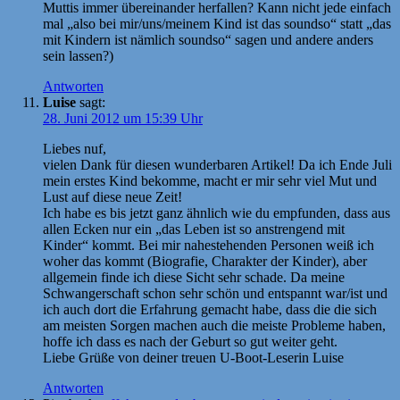
Muttis immer übereinander herfallen? Kann nicht jede einfach
mal „also bei mir/uns/meinem Kind ist das soundso“ statt „das
mit Kindern ist nämlich soundso“ sagen und andere anders
sein lassen?)
Antworten
Luise
sagt:
28. Juni 2012 um 15:39 Uhr
Liebes nuf,
vielen Dank für diesen wunderbaren Artikel! Da ich Ende Juli
mein erstes Kind bekomme, macht er mir sehr viel Mut und
Lust auf diese neue Zeit!
Ich habe es bis jetzt ganz ähnlich wie du empfunden, dass aus
allen Ecken nur ein „das Leben ist so anstrengend mit
Kinder“ kommt. Bei mir nahestehenden Personen weiß ich
woher das kommt (Biografie, Charakter der Kinder), aber
allgemein finde ich diese Sicht sehr schade. Da meine
Schwangerschaft schon sehr schön und entspannt war/ist und
ich auch dort die Erfahrung gemacht habe, dass die die sich
am meisten Sorgen machen auch die meiste Probleme haben,
hoffe ich dass es nach der Geburt so gut weiter geht.
Liebe Grüße von deiner treuen U-Boot-Leserin Luise
Antworten