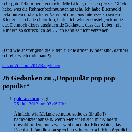
sehr gute Erfahrungen gemacht. Mir ist klar, dass ich großes Glück
habe, was die Rahmenbedingungen angeht. Ich habe Elterngeld
bekommen und auch der Vater hat durchaus Interesse an seinen
Kindern. Ich hatte einen Job, in den ich wieder einsteigen konnte
etc. Dennoch dieses ausdauernde Beklagen, dass das Leben mit
Kindern so schrecklich sei … ich kann es nicht verstehen.
(Und wie anstrengend die Eltern für die armen Kinder sind, darüber
schreibt wieder niemand!)
Autor
Veröffentlicht
Kategorien
dasnuf
26. Juni 2012
Babyleben
am
26 Gedanken zu „Unpopulär pop pop
populär“
gold account
sagt:
25. Juli 2012 um 03:46 Uhr
Ähnlich, wie Melanie schreibt, sollte es für alle(!)
nachvollziehbar sein, wenn Menschen sich mit Kindern
unwohl fühlen, und zwar, weil ihnen der Elternstatus, das
Recht auf Familie abgesprochen wird oder schlicht körperlich