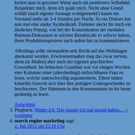
kreiert man in gewisser Weise auch ein positiveres Selbstbild.
Respektier mich, denn ich quäle mich. Nicht ohne Grund
schläft (nach eigener Aussage wohlgemerkt!) kaum ein
Vorstand mehr als 3-4 Stunden pro Nacht. So ein Diskurs hat
nun mal eine starke Symbolkraft. Dahinter steckt für mich ein
ähnliches Prinzip, wie bei der Konzentration der medialen
Burnout-Diskussion in solchen Berufen,die es schwer haben,
ihren Produktionsprozess nach außen hin zu kommunizieren.
Allerdings sollte niemandem sein Recht auf das Wehklagen
aberkannt werden. Erwiesenermaßen mag das zwar nerven,
dient (in Maßen) aber auch der eigenen psychischen
Gesundheit. Im britischen Guardian war vor einigen Wochen
eine Kolumne einer (altersbedingt) unfruchtbaren Frau zu
lesen, welche unterschwellig argumentierte, Eltern hätten
keinerlei Anrecht sich über ihre putzigen Gottesgeschenke zu
beschweren. Der Shitstorm in den Kommentaren ist bis heute
großartig zu lesen.
Antworten
Pingback:
Mutter ich: Das musste ich mal gesagt haben… «
wortmeer
search engine marketing
sagt:
2. Juli 2012 um 22:16 Uhr