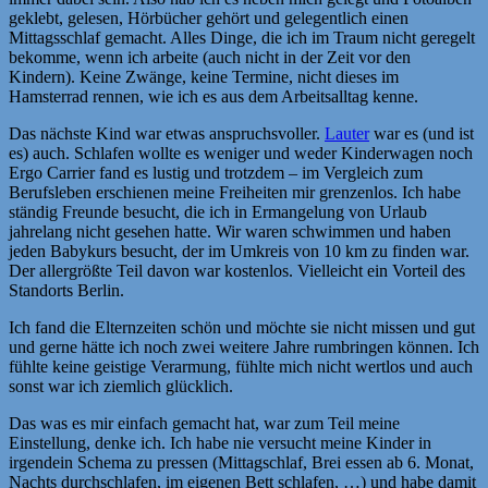
geklebt, gelesen, Hörbücher gehört und gelegentlich einen
Mittagsschlaf gemacht. Alles Dinge, die ich im Traum nicht geregelt
bekomme, wenn ich arbeite (auch nicht in der Zeit vor den
Kindern). Keine Zwänge, keine Termine, nicht dieses im
Hamsterrad rennen, wie ich es aus dem Arbeitsalltag kenne.
Das nächste Kind war etwas anspruchsvoller.
Lauter
war es (und ist
es) auch. Schlafen wollte es weniger und weder Kinderwagen noch
Ergo Carrier fand es lustig und trotzdem – im Vergleich zum
Berufsleben erschienen meine Freiheiten mir grenzenlos. Ich habe
ständig Freunde besucht, die ich in Ermangelung von Urlaub
jahrelang nicht gesehen hatte. Wir waren schwimmen und haben
jeden Babykurs besucht, der im Umkreis von 10 km zu finden war.
Der allergrößte Teil davon war kostenlos. Vielleicht ein Vorteil des
Standorts Berlin.
Ich fand die Elternzeiten schön und möchte sie nicht missen und gut
und gerne hätte ich noch zwei weitere Jahre rumbringen können. Ich
fühlte keine geistige Verarmung, fühlte mich nicht wertlos und auch
sonst war ich ziemlich glücklich.
Das was es mir einfach gemacht hat, war zum Teil meine
Einstellung, denke ich. Ich habe nie versucht meine Kinder in
irgendein Schema zu pressen (Mittagschlaf, Brei essen ab 6. Monat,
Nachts durchschlafen, im eigenen Bett schlafen, …) und habe damit