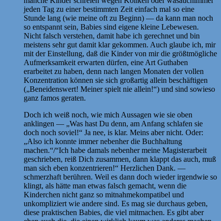
manche Kinder schreien wegen Koliken oder wasauchimmer
jeden Tag zu einer bestimmten Zeit einfach mal so eine
Stunde lang (wie meine oft zu Beginn) — da kann man noch
so entspannt sein, Babies sind eigene kleine Lebewesen.
Nicht falsch verstehen, damit habe ich gerechnet und bin
meistens sehr gut damit klar gekommen. Auch glaube ich, mir
mit der Einstellung, daß die Kinder von mir die größtmögliche
Aufmerksamkeit erwarten dürfen, eine Art Guthaben
erarbeitet zu haben, denn nach langen Monaten der vollen
Konzentration können sie sich großartig allein beschäftigen
(„Beneidenswert! Meiner spielt nie allein!“) und sind sowieso
ganz famos geraten.
Doch ich weiß noch, wie mich Aussagen wie sie oben
anklingen — „Was hast Du denn, am Anfang schlafen sie
doch noch soviel!“ Ja nee, is klar. Meins aber nicht. Oder:
„Also ich konnte immer nebenher die Buchhaltung
machen.“/“Ich habe damals nebenher meine Magisterarbeit
geschrieben, reiß Dich zusammen, dann klappt das auch, muß
man sich eben konzentrieren!“ Herzlichen Dank. —
schmerzhaft berühren. Weil es dann doch wieder irgendwie so
klingt, als hätte man etwas falsch gemacht, wenn die
Kinderchen nicht ganz so mitnahmekompatibel und
unkompliziert wie andere sind. Es mag sie durchaus geben,
diese praktischen Babies, die viel mitmachen. Es gibt aber