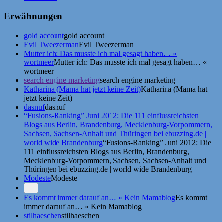
Erwähnungen
gold account
gold account
Evil Tweezerman
Evil Tweezerman
Mutter ich: Das musste ich mal gesagt haben… «
wortmeer
Mutter ich: Das musste ich mal gesagt haben… «
wortmeer
search engine marketing
search engine marketing
Katharina (Mama hat jetzt keine Zeit)
Katharina (Mama hat
jetzt keine Zeit)
dasnuf
dasnuf
“Fusions-Ranking” Juni 2012: Die 111 einflussreichsten
Blogs aus Berlin, Brandenburg, Mecklenburg-Vorpommern,
Sachsen, Sachsen-Anhalt und Thüringen bei ebuzzing.de |
world wide Brandenburg
“Fusions-Ranking” Juni 2012: Die
111 einflussreichsten Blogs aus Berlin, Brandenburg,
Mecklenburg-Vorpommern, Sachsen, Sachsen-Anhalt und
Thüringen bei ebuzzing.de | world wide Brandenburg
Modeste
Modeste
Mehr
…
Erwähnungen
Es kommt immer darauf an… « Kein Mamablog
Es kommt
zeigen
immer darauf an… « Kein Mamablog
stilhaeschen
stilhaeschen