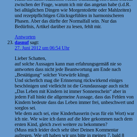
zwischen der Frage, warum ich mir das angetan habe (i.d.R.
bei alltäglichen Dingen wie Morgentoilette oder Mahlzeiten)
und rezeptpflichtigen Glücksgefühlen in harmonischeren
Phasen. Aber das dürfte der Normalfall sein. Nur das
Bedürfnis, Artikel darüber zu lesen, fehlt mir.
Antworten
dasnuf
sagt:
27. Juni 2012 um 06:54 Uhr
Lieber Schatten,
auf solche Aussagen kann man erfahrungsgemäß nie so
antworten dass nicht jede Beantwortung am Ende nach
„Bestätigung“ solcher Vorwürfe klingt.
Und sicherlich mag die Erinnerung rückwirkend einiges
beschönigen und vielleicht ist die Grundaussage auch nicht
„Das Leben mit Kindern ist immer Sonnenschein“ aber in
jedem Fall hinkt die allgemeine Aussage, dass das Fehlen von
Kindern bedeute dass das Leben immer frei, unbeschwert und
sorglos sei.
Wie dem auch sei, eine Kinderhasserin (was für ein Wort) war
ich nie. Wie wäre ich dann auf die Idee gekommen nach dem
ersten Kind, gleich zwei weitere zu bekommen?
(Muss mich leider doch sehr über Deinen Kommentar
aufregen. Wie oft haben wir uns bitte in meinen 7, bald 8