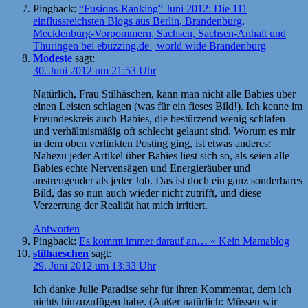
Pingback:
“Fusions-Ranking” Juni 2012: Die 111
einflussreichsten Blogs aus Berlin, Brandenburg,
Mecklenburg-Vorpommern, Sachsen, Sachsen-Anhalt und
Thüringen bei ebuzzing.de | world wide Brandenburg
Modeste
sagt:
30. Juni 2012 um 21:53 Uhr
Natürlich, Frau Stilhäschen, kann man nicht alle Babies über
einen Leisten schlagen (was für ein fieses Bild!). Ich kenne im
Freundeskreis auch Babies, die bestürzend wenig schlafen
und verhältnismäßig oft schlecht gelaunt sind. Worum es mir
in dem oben verlinkten Posting ging, ist etwas anderes:
Nahezu jeder Artikel über Babies liest sich so, als seien alle
Babies echte Nervensägen und Energieräuber und
anstrengender als jeder Job. Das ist doch ein ganz sonderbares
Bild, das so nun auch wieder nicht zutrifft, und diese
Verzerrung der Realität hat mich irritiert.
Antworten
Pingback:
Es kommt immer darauf an… « Kein Mamablog
stilhaeschen
sagt:
29. Juni 2012 um 13:33 Uhr
Ich danke Julie Paradise sehr für ihren Kommentar, dem ich
nichts hinzuzufügen habe. (Außer natürlich: Müssen wir