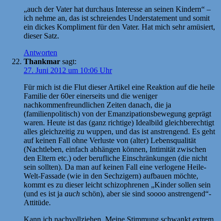
„auch der Vater hat durchaus Interesse an seinen Kindern“ –
ich nehme an, das ist schreiendes Understatement und somit
ein dickes Kompliment für den Vater. Hat mich sehr amüsiert,
dieser Satz.
Antworten
Thankmar
sagt:
27. Juni 2012 um 10:06 Uhr
Für mich ist die Flut dieser Artikel eine Reaktion auf die heile
Familie der 60er einerseits und die weniger
nachkommenfreundlichen Zeiten danach, die ja
(familienpolitisch) von der Emanzipationsbewegung geprägt
waren. Heute ist das (ganz richtige) Idealbild gleichberechtigt
alles gleichzeitig zu wuppen, und das ist anstrengend. Es geht
auf keinen Fall ohne Verluste von (alter) Lebensqualität
(Nachtleben, einfach abhängen können, Intimität zwischen
den Eltern etc.) oder berufliche Einschränkungen (die nicht
sein sollten). Da man auf keinen Fall eine verlogene Heile-
Welt-Fassade (wie in den Sechzigern) aufbauen möchte,
kommt es zu dieser leicht schizophrenen „Kinder sollen sein
(und es ist ja
auch
schön), aber sie sind soooo anstrengend“-
Attitüde.
Kann ich nachvollziehen. Meine Stimmung schwankt extrem