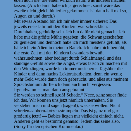
eben auch die, die einen wirklich kaum was anderes machen
lassen. (Auch damit habe ich ja gerechnet, sonst wäre das
zweite nicht gleich hinterher gekommen. Is‘ dann halt mal so,
Augen zu und durch.)
Mit etwas Abstand bin ich mir aber immer sicherer: Das
jeweils erste Jahr mit den Kindern war schrecklich.
Durchhalten, geduldig sein. Ich bin dafür nicht gemacht. Ich
habe mir die größte Mühe gegeben, die Schwangerschaften
zu genießen und dennoch habe ich mich meistens gefühlt, als
hätte ich ein Alien in meinem Bauch. Ich habe mich bemüht,
die erste Zeit mit den Kindern besonders bewußt
wahrzunehmen, aber bedingt durch Schlafmangel und das
ständige Gefühl sowie die Angst, etwas falsch zu machen mit
den Winzlingen, wurde ich immer unsicherer. Tagsüber die
Kinder und dann nachts Lektoratsarbeiten, denn ein wenig
mehr Geld wurde dann doch gebraucht, und alles aus meinem
Sprachstudium durfte ich dann auch nicht vergessen.
Irgendwann ist man dann ausgebrannt.
Sie werden so schnell groß! Schade.“ Neee, ganz super finde
ich das. Wir können uns jetzt nämlich unterhalten. Sie
verstehen mich und sagen (sagen!), was sie wollen. Nicht
schreien-sabbern-kotzen-strampeln. Das ist ganz und gar
großartig jetzt! — Babies liegen mir
vielleicht
einfach nicht.
Anderen geht es bestimmt genauso. Jedem das seine also.
(Sorry für den epischen Kommentar.)