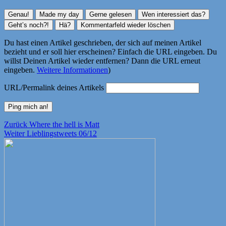
Du hast einen Artikel geschrieben, der sich auf meinen Artikel
bezieht und er soll hier erscheinen? Einfach die URL eingeben. Du
willst Deinen Artikel wieder entfernen? Dann die URL erneut
eingeben.
Weitere Informationen
)
URL/Permalink deines Artikels
Beitragsnavigation
Vorheriger
Zurück
Where the hell is Matt
Nächster
Beitrag:
Weiter
Lieblingstweets 06/12
Beitrag: