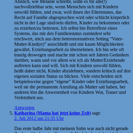
Ähnlich, wie Melanie schreibt, sollte es für alle(!)
nachvollziehbar sein, wenn Menschen sich mit Kindern
unwohl fühlen, und zwar, weil ihnen der Elternstatus, das
Recht auf Familie abgesprochen wird oder schlicht körperlich
nicht in der Lage sind/sein dürfen, Kinder zu bekommen oder
zu erziehen/zu betreuen. Ich selbst bin Betroffene eines
Systems, das mir den Familienstatus zumindest sehr
erschwert, mich aus dem heteronormativen Setting “Vater-
Mutter-Kind(er)” ausschließt und mir kaum Möglichkeiten
gewährt, Erziehungsarbeit zu übernehmen. Ich bin sehr oft
traurig deswegen und mache mir schon seit Jahren Gedanken
darüber, wann und vor allem wie ich als Mutter/Erziehende
auftreten kann und will. Sich mit Kindern unwohl fühlen,
heißt daher nicht, Kinder abzulehnen, sondern kritisch auf den
eigenen sozialen Status zu blicken. Viele entscheiden sich
beispielsweise gegen “eigene” Kinder oder Erziehungsarbeit,
weil sie die permanente Anrufung als Mutter satt haben, bei
anderen löst die Anwesenheit von Kindern Wut, Trauer und
Verletztheit aus.
Antworten
Katharina (Mama hat jetzt keine Zeit)
sagt:
2. Juli 2012 um 21:35 Uhr
Das erste halbe Jahr mit meinem Sohn war auch nicht gerade