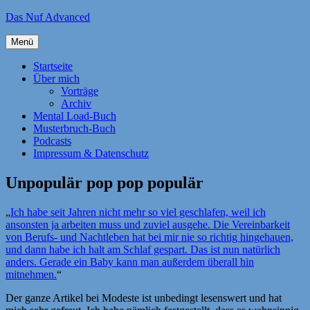
Zum
Das Nuf Advanced
Inhalt
springen
Menü
Startseite
Über mich
Vorträge
Archiv
Mental Load-Buch
Musterbruch-Buch
Podcasts
Impressum & Datenschutz
Unpopulär pop pop populär
„
Ich habe seit Jahren nicht mehr so viel geschlafen, weil ich
ansonsten ja arbeiten muss und zuviel ausgehe. Die Vereinbarkeit
von Berufs- und Nachtleben hat bei mir nie so richtig hingehauen,
und dann habe ich halt am Schlaf gespart. Das ist nun natürlich
anders. Gerade ein Baby kann man außerdem überall hin
mitnehmen.
“
Der ganze Artikel bei Modeste ist unbedingt lesenswert und hat