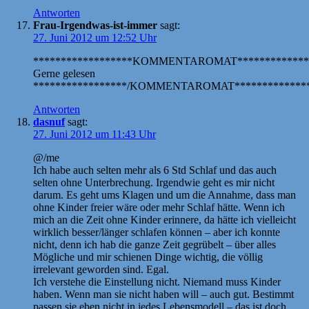
Antworten
Frau-Irgendwas-ist-immer
sagt:
27. Juni 2012 um 12:52 Uhr
******************KOMMENTAROMAT*************
Gerne gelesen
*****************/KOMMENTAROMAT**************
Antworten
dasnuf
sagt:
27. Juni 2012 um 11:43 Uhr
@/me
Ich habe auch selten mehr als 6 Std Schlaf und das auch
selten ohne Unterbrechung. Irgendwie geht es mir nicht
darum. Es geht ums Klagen und um die Annahme, dass man
ohne Kinder freier wäre oder mehr Schlaf hätte. Wenn ich
mich an die Zeit ohne Kinder erinnere, da hätte ich vielleicht
wirklich besser/länger schlafen können – aber ich konnte
nicht, denn ich hab die ganze Zeit gegrübelt – über alles
Mögliche und mir schienen Dinge wichtig, die völlig
irrelevant geworden sind. Egal.
Ich verstehe die Einstellung nicht. Niemand muss Kinder
haben. Wenn man sie nicht haben will – auch gut. Bestimmt
passen sie eben nicht in jedes Lebensmodell – das ist doch