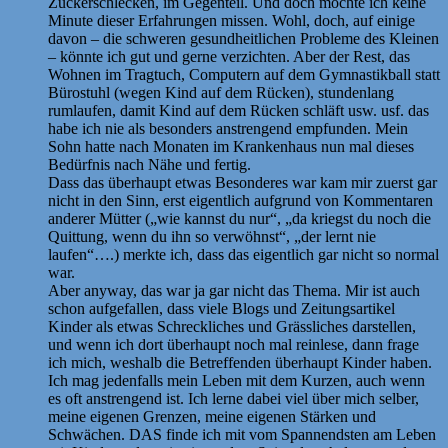
Zuckerschlecken, im Gegenteil. Und doch möchte ich keine
Minute dieser Erfahrungen missen. Wohl, doch, auf einige
davon – die schweren gesundheitlichen Probleme des Kleinen
– könnte ich gut und gerne verzichten. Aber der Rest, das
Wohnen im Tragtuch, Computern auf dem Gymnastikball statt
Bürostuhl (wegen Kind auf dem Rücken), stundenlang
rumlaufen, damit Kind auf dem Rücken schläft usw. usf. das
habe ich nie als besonders anstrengend empfunden. Mein
Sohn hatte nach Monaten im Krankenhaus nun mal dieses
Bedürfnis nach Nähe und fertig.
Dass das überhaupt etwas Besonderes war kam mir zuerst gar
nicht in den Sinn, erst eigentlich aufgrund von Kommentaren
anderer Mütter („wie kannst du nur“, „da kriegst du noch die
Quittung, wenn du ihn so verwöhnst“, „der lernt nie
laufen“….) merkte ich, dass das eigentlich gar nicht so normal
war.
Aber anyway, das war ja gar nicht das Thema. Mir ist auch
schon aufgefallen, dass viele Blogs und Zeitungsartikel
Kinder als etwas Schreckliches und Grässliches darstellen,
und wenn ich dort überhaupt noch mal reinlese, dann frage
ich mich, weshalb die Betreffenden überhaupt Kinder haben.
Ich mag jedenfalls mein Leben mit dem Kurzen, auch wenn
es oft anstrengend ist. Ich lerne dabei viel über mich selber,
meine eigenen Grenzen, meine eigenen Stärken und
Schwächen. DAS finde ich mit vom Spannendsten am Leben