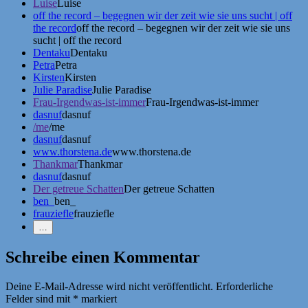
Luise
Luise
off the record – begegnen wir der zeit wie sie uns sucht | off
the record
off the record – begegnen wir der zeit wie sie uns
sucht | off the record
Dentaku
Dentaku
Petra
Petra
Kirsten
Kirsten
Julie Paradise
Julie Paradise
Frau-Irgendwas-ist-immer
Frau-Irgendwas-ist-immer
dasnuf
dasnuf
/me
/me
dasnuf
dasnuf
www.thorstena.de
www.thorstena.de
Thankmar
Thankmar
dasnuf
dasnuf
Der getreue Schatten
Der getreue Schatten
ben_
ben_
frauziefle
frauziefle
Weniger
…
Erwähnungen
zeigen
Schreibe einen Kommentar
Deine E-Mail-Adresse wird nicht veröffentlicht.
Erforderliche
Felder sind mit
*
markiert