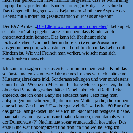
mich sehr gefreut. Ich habe nämlich festgestellt, dass es wahnsinnig
unpopulär ist positiv über Kinder – oder gar Babys – zu schreiben.
Das Gegenteil hingegen – das Bejammern sämtlicher Aspekte des
Lebens mit Kindern ist gesellschaftlich durchaus anerkannt.
Der FAZ Artikel „
Die Eltern wollen nur noch überleben
“ behauptet,
es habe ein Tabu gegeben auszusprechen, dass Kinder auch
anstrengend sein können. Das kann ich überhaupt nicht
nachvollziehen. Um mich herum höre ich (wenige Ausnahmen
ausgenommen) nur, wie anstrengend und furchtbar das Leben mit
Kindern ist. Wie viel Freiheit man verliert, wie sehr man sich
einschränken muss, etc.
Ich kann nur sagen dass das erste Jahr mit meinem ersten Kind das
schönste und entspannteste Jahr meines Lebens war. Ich hatte eine
Museumsjahreskarte inkl. Sonderausstellungen und war mindestens
einmal in der Woche im Museum. Ich habe Museen gesehen, die ich
ohne das Baby nie gesehen hätte. Dabei habe ich in Berlin Ecken
entdeckt, die ich ohne Baby nie entdeckt hätte. Jetzt mag man
aufspringen und schreien „Ih, die reichen Mütter, ja die, die können
eine schöne Zeit haben!!!“ – aber ganz ehrlich – das hat 60 Euro für
das ganze Jahr gekostet und wie ich im Nachhinein festgestellt habe,
man hätte es auch ganz umsonst haben können, denn damals war
der Donnerstag (?) Nachmittag sogar grundsätzlich kostenlos. Das
erste Kind war unkompliziert und fröhlich und wollte lediglich
immer dabei sein. Also hab ich es neben mich gelegt und Fotoalben