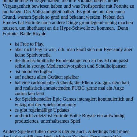
popkulturelle Vorlagen haben, die ihre Viralität bereits in der
Vergangenheit bewiesen haben und was Profisportler mit Fortnite zu
tun haben. Der Vollständigkeit halber: Es gibt nie nur den einen
Grund, warum Spiele so groß und bekannt werden. Neben den
Emotes hat Fortnite noch andere Dinge grundlegend richtig machen
müssen, um überhaupt an die Hype-Schwelle zu kommen. Denn
Fortnite: Battle Royale
ist Free to Play,
aber nicht Pay to win, d.h. man kauft sich nur Eyecandy aber
keine Spielvorteile,
die durchschnittliche Rundenlänge von 25 bis 30 min passt
selbst in strenge Medienzeitvorgaben und Schulhofpausen
ist mobil verfügbar
auf nahezu allen Geräten spielbar
hat eine cartoonhafte Ästhetik, die Eltern v.a. ggü. dem hart
und realistisch anmutetenden PUBG gerne mal ein Auge
zudrücken lässt
der Spielehersteller Epic Games interagiert kontinuierlich und
witzig mit der Spielecommunity
es gibt regelmäßige Updates
und nicht zuletzt ist Fortnite Battle Royale ein aufwändig
produziertes, unterhaltsames Spiel
Andere Spiele erfüllen diese Kriterien auch. Allerdings fehlt ihnen
das in der stofflichen Welt sichtbare Zeichen. Deswegen: Wer