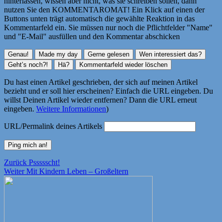
hinterlassen, wissen aber nicht, was sie schreiben sollen, dann
nutzen Sie den KOMMENTAROMAT! Ein Klick auf einen der
Buttons unten trägt automatisch die gewählte Reaktion in das
Kommentarfeld ein. Sie müssen nur noch die Pflichtfelder "Name"
und "E-Mail" ausfüllen und den Kommentar abschicken
Du hast einen Artikel geschrieben, der sich auf meinen Artikel
bezieht und er soll hier erscheinen? Einfach die URL eingeben. Du
willst Deinen Artikel wieder entfernen? Dann die URL erneut
eingeben.
Weitere Informationen
)
URL/Permalink deines Artikels
Beitragsnavigation
Vorheriger
Zurück
Pssssscht!
Nächster
Beitrag:
Weiter
Mit Kindern Leben – Großeltern
Beitrag: