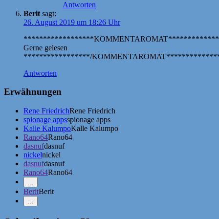
Antworten
Berit
sagt:
26. August 2019 um 18:26 Uhr
******************KOMMENTAROMAT*************
Gerne gelesen
*****************/KOMMENTAROMAT**************
Antworten
Erwähnungen
Rene Friedrich
Rene Friedrich
spionage apps
spionage apps
Kalle Kalumpo
Kalle Kalumpo
Rano64
Rano64
dasnuf
dasnuf
nickel
nickel
dasnuf
dasnuf
Rano64
Rano64
Mehr
…
Erwähnungen
Berit
Berit
zeigen
Weniger
…
Erwähnungen
zeigen