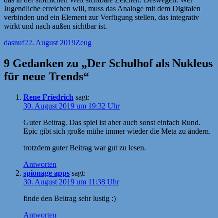
Jugendliche erreichen will, muss das Analoge mit dem Digitalen
verbinden und ein Element zur Verfügung stellen, das integrativ
wirkt und nach außen sichtbar ist.
Autor
Veröffentlicht
Kategorien
dasnuf
22. August 2019
Zeug
am
9 Gedanken zu „Der Schulhof als Nukleus
für neue Trends“
Rene Friedrich
sagt:
30. August 2019 um 19:32 Uhr
Guter Beitrag. Das spiel ist aber auch sonst einfach Rund.
Epic gibt sich große mühe immer wieder die Meta zu ändern.
trotzdem guter Beitrag war gut zu lesen.
Antworten
spionage apps
sagt:
30. August 2019 um 11:38 Uhr
finde den Beitrag sehr lustig :)
Antworten