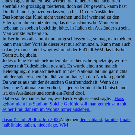
eines Tages in Italien bist, werden die Italiener Dich sicherlich
ebenfalls so großzügig tolerieren, doch sei Dir gewahr, kaum hast
Du die Landesgrenzen verlassen, so bist Du der Ausländer.
Das konnte das Kind nicht verstehen und lief weinend zu den
Eltern, um ihnen mitzuteilen, das der ausländische Mann von
nebenan es soeben bezichtigt hätte, in Italien ein Ausländer zu sein.
Man winkte lachend ab.
In Berlin, wo alles bunt und aufgeschlossen ist, so mag man meinen,
kann man über Vorfälle dieser Art nur schmunzeln. Kann man auch,
solange man es nicht wagt während der Fußball-WM das falsche
Team zu bejubeln.
Jedes offene Freude bekunden über italienische Spielzüge, wurde
gestern mit Todesblicken gestraft. Es wurde einem so manch
Beleidigung, die ausschließlich mit der Nationalität und gar nichts
mit der spielerischen Qualität zu tun hatte, in den Nacken gebrüllt.
Da war es aus mit der deutschen Gastfreundschaft. Wenn das
deutsche Nationalteam verliert, ist jeder der nicht für Deutschland
ist,
ein Ausländer und
somit
ein Feind
doof.
Dabei sollte man es halten, wie Berti Vogts es einst sagte: „
Hass
gehört nicht ins Stadion. Solche Gefühle soll man gemeinsam mit
seiner Frau daheim im Wohnzimmer ausleben.
„
Autor
Veröffentlicht
Kategorien
Schlagwörter
dasnuf
5. Juli 2006
5. Juli 2006
Allgemein
deutschland
,
familie
,
finale
,
am
halbfinale
,
italien
,
niederlage
,
WM