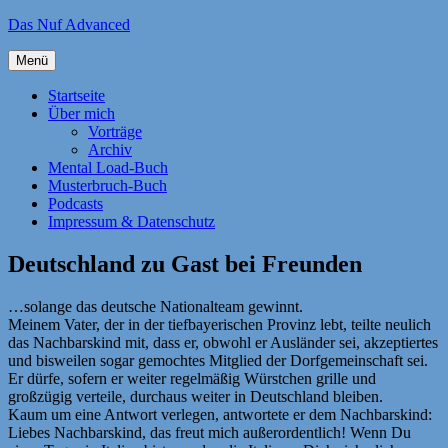
Zum
Das Nuf Advanced
Inhalt
springen
Menü
Startseite
Über mich
Vorträge
Archiv
Mental Load-Buch
Musterbruch-Buch
Podcasts
Impressum & Datenschutz
Deutschland zu Gast bei Freunden
…solange das deutsche Nationalteam gewinnt.
Meinem Vater, der in der tiefbayerischen Provinz lebt, teilte neulich
das Nachbarskind mit, dass er, obwohl er Ausländer sei, akzeptiertes
und bisweilen sogar gemochtes Mitglied der Dorfgemeinschaft sei.
Er dürfe, sofern er weiter regelmäßig Würstchen grille und
großzügig verteile, durchaus weiter in Deutschland bleiben.
Kaum um eine Antwort verlegen, antwortete er dem Nachbarskind:
Liebes Nachbarskind, das freut mich außerordentlich! Wenn Du