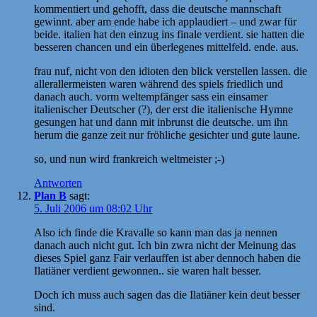
kommentiert und gehofft, dass die deutsche mannschaft
gewinnt. aber am ende habe ich applaudiert – und zwar für
beide. italien hat den einzug ins finale verdient. sie hatten die
besseren chancen und ein überlegenes mittelfeld. ende. aus.
frau nuf, nicht von den idioten den blick verstellen lassen. die
allerallermeisten waren während des spiels friedlich und
danach auch. vorm weltempfänger sass ein einsamer
italienischer Deutscher (?), der erst die italienische Hymne
gesungen hat und dann mit inbrunst die deutsche. um ihn
herum die ganze zeit nur fröhliche gesichter und gute laune.
so, und nun wird frankreich weltmeister ;-)
Antworten
Plan B
sagt:
5. Juli 2006 um 08:02 Uhr
Also ich finde die Kravalle so kann man das ja nennen
danach auch nicht gut. Ich bin zwra nicht der Meinung das
dieses Spiel ganz Fair verlauffen ist aber dennoch haben die
Ilatiäner verdient gewonnen.. sie waren halt besser.
Doch ich muss auch sagen das die Ilatiäner kein deut besser
sind.