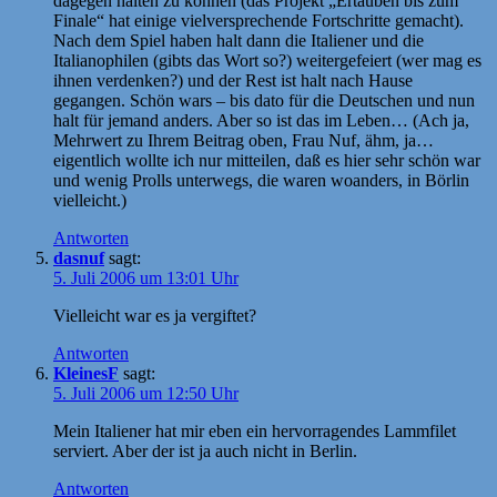
dagegen halten zu können (das Projekt „Ertauben bis zum
Finale“ hat einige vielversprechende Fortschritte gemacht).
Nach dem Spiel haben halt dann die Italiener und die
Italianophilen (gibts das Wort so?) weitergefeiert (wer mag es
ihnen verdenken?) und der Rest ist halt nach Hause
gegangen. Schön wars – bis dato für die Deutschen und nun
halt für jemand anders. Aber so ist das im Leben… (Ach ja,
Mehrwert zu Ihrem Beitrag oben, Frau Nuf, ähm, ja…
eigentlich wollte ich nur mitteilen, daß es hier sehr schön war
und wenig Prolls unterwegs, die waren woanders, in Börlin
vielleicht.)
Antworten
dasnuf
sagt:
5. Juli 2006 um 13:01 Uhr
Vielleicht war es ja vergiftet?
Antworten
KleinesF
sagt:
5. Juli 2006 um 12:50 Uhr
Mein Italiener hat mir eben ein hervorragendes Lammfilet
serviert. Aber der ist ja auch nicht in Berlin.
Antworten