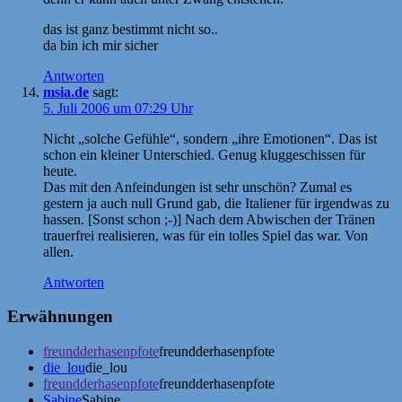
das ist ganz bestimmt nicht so..
da bin ich mir sicher
Antworten
msia.de
sagt:
5. Juli 2006 um 07:29 Uhr
Nicht „solche Gefühle“, sondern „ihre Emotionen“. Das ist
schon ein kleiner Unterschied. Genug kluggeschissen für
heute.
Das mit den Anfeindungen ist sehr unschön? Zumal es
gestern ja auch null Grund gab, die Italiener für irgendwas zu
hassen. [Sonst schon ;-)] Nach dem Abwischen der Tränen
trauerfrei realisieren, was für ein tolles Spiel das war. Von
allen.
Antworten
Erwähnungen
freundderhasenpfote
freundderhasenpfote
die_lou
die_lou
freundderhasenpfote
freundderhasenpfote
Sabine
Sabine