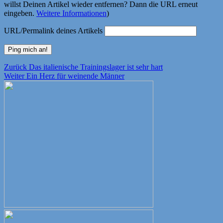
willst Deinen Artikel wieder entfernen? Dann die URL erneut
eingeben.
Weitere Informationen
)
URL/Permalink deines Artikels
Beitragsnavigation
Vorheriger
Zurück
Das italienische Trainingslager ist sehr hart
Nächster
Beitrag:
Weiter
Ein Herz für weinende Männer
Beitrag: