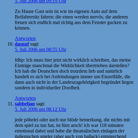
5. Juli 2006 um 09:19 Uhr
Zu Hause Gast sein ist wie im eigenen Auto auf dem
Beifahrersitz fahren: die einen werden nervös, die anderen
freuen sich endlich mal richtig aus dem Fenster gucken zu
können.
Antworten
dasnuf
sagt:
5. Juli 2006 um 08:55 Uhr
fdhp: Ich muss hier jetzt nicht wirklich schreiben, das meine
Einträge manchmal die Wirklichkeit übertrieben darstellen?
Ich hab die Deutschen doch trotzdem lieb und natürlich
handelt es sich bei Anfeindungen immer um Einzelfälle, die
dann auch nicht in der Landeszugehörigkeit begründet liegen
sondern in individueller Doofheit.
Antworten
sabbeljan
sagt:
5. Juli 2006 um 08:12 Uhr
jede pöbelei oder auch nur blöde bemerkung, die nichts mit
dem spiel zu tun hat, ist fürn arsch! ich war 118 minuten
emotional dabei und habe die theatralischen einlagen der
italienischen spieler (aber auch von ballack) entsprechend