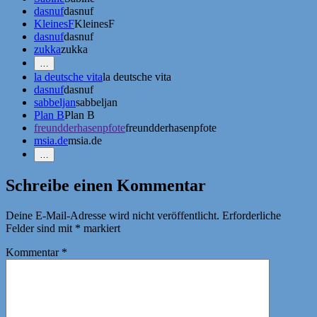
dasnuf
dasnuf
KleinesF
KleinesF
dasnuf
dasnuf
zukka
zukka
Mehr
…
Erwähnungen
la deutsche vita
la deutsche vita
zeigen
dasnuf
dasnuf
sabbeljan
sabbeljan
Plan B
Plan B
freundderhasenpfote
freundderhasenpfote
msia.de
msia.de
Weniger
…
Erwähnungen
zeigen
Schreibe einen Kommentar
Deine E-Mail-Adresse wird nicht veröffentlicht.
Erforderliche
Felder sind mit
*
markiert
Kommentar
*