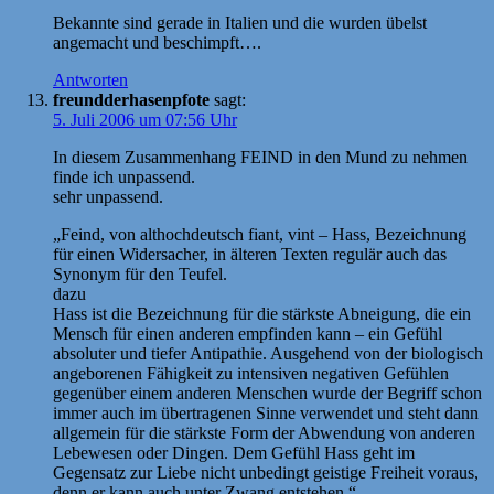
Bekannte sind gerade in Italien und die wurden übelst
angemacht und beschimpft….
Antworten
freundderhasenpfote
sagt:
5. Juli 2006 um 07:56 Uhr
In diesem Zusammenhang FEIND in den Mund zu nehmen
finde ich unpassend.
sehr unpassend.
„Feind, von althochdeutsch fiant, vint – Hass, Bezeichnung
für einen Widersacher, in älteren Texten regulär auch das
Synonym für den Teufel.
dazu
Hass ist die Bezeichnung für die stärkste Abneigung, die ein
Mensch für einen anderen empfinden kann – ein Gefühl
absoluter und tiefer Antipathie. Ausgehend von der biologisch
angeborenen Fähigkeit zu intensiven negativen Gefühlen
gegenüber einem anderen Menschen wurde der Begriff schon
immer auch im übertragenen Sinne verwendet und steht dann
allgemein für die stärkste Form der Abwendung von anderen
Lebewesen oder Dingen. Dem Gefühl Hass geht im
Gegensatz zur Liebe nicht unbedingt geistige Freiheit voraus,
denn er kann auch unter Zwang entstehen.“