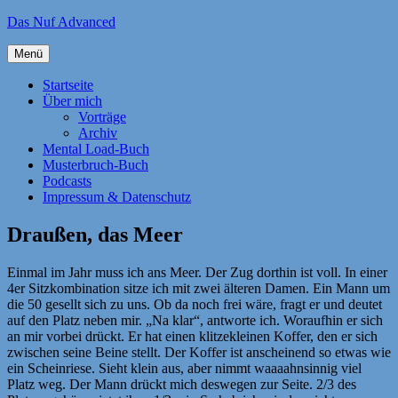
Zum
Das Nuf Advanced
Inhalt
springen
Menü
Startseite
Über mich
Vorträge
Archiv
Mental Load-Buch
Musterbruch-Buch
Podcasts
Impressum & Datenschutz
Draußen, das Meer
Einmal im Jahr muss ich ans Meer. Der Zug dorthin ist voll. In einer
4er Sitzkombination sitze ich mit zwei älteren Damen. Ein Mann um
die 50 gesellt sich zu uns. Ob da noch frei wäre, fragt er und deutet
auf den Platz neben mir. „Na klar“, antworte ich. Woraufhin er sich
an mir vorbei drückt. Er hat einen klitzekleinen Koffer, den er sich
zwischen seine Beine stellt. Der Koffer ist anscheinend so etwas wie
ein Scheinriese. Sieht klein aus, aber nimmt waaaahnsinnig viel
Platz weg. Der Mann drückt mich deswegen zur Seite. 2/3 des