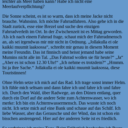
leichter als Meer haben kann? Habe ich nicht eine
Meerlaufverpflichtung?
Die Sonne scheint, es ist so warm, dass ich meine Jacke nicht
brauche. Wahnsinn. Ich möchte Fahrradfahren. Also gehe ich in die
Stadt zurück, esse eine Brezel und suche den einzigen
Fahrradverleih im Ort. In der Zwischenzeit ist es Mittag geworden.
Als ich nach einem Fahrrad frage, schaut mich der Fahrradmensch
an, als sei irgendwas mir mir nicht in Ordnung. „Jollakulla ei ole
kaikki muumit laaksossa“, schreibt mir genau in diesem Moment
meine Freundin. Das ist finnisch und heisst jemand habe seine
Mumins nicht alle im Tal. „Das Fahrrad wollen sie für heute?“ „Ja“
„Aber es ist schon 12.30 Uhr!“ „Ich nehme es trotzdem?“ „Hmmm.
Ist ja ihre Sache.“ Jollakulla ei ole kaikki muumit laaksossa, diese
Touristinnen!
Ohne Helm setze ich mich auf das Rad. Ich trage sonst immer Helm.
Ich fühle mich seltsam und dann fahre ich und fahre ich und fahre
ich. Durch den Wald, über Radwege, an den Dünen entlang, quer
durch ein Dorf auf die andere Seite zum Achternwasser, wo ich
merke: Ich bin ein Achternwassermensch. Das wusste ich noch
nicht. Ich setze mich auf eine Bank und schaue auf das Schilf. Ich
liebe Wasser, aber das Gerausche und der Wind, das ist schon ein
bisschen anstrengend. Hier auf der anderen Seite ist es friedlich.