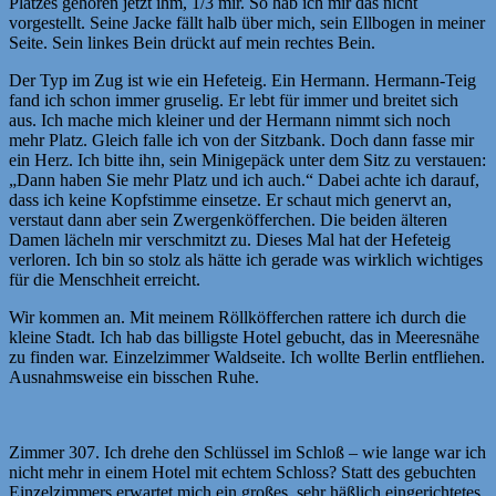
Platzes gehören jetzt ihm, 1/3 mir. So hab ich mir das nicht
vorgestellt. Seine Jacke fällt halb über mich, sein Ellbogen in meiner
Seite. Sein linkes Bein drückt auf mein rechtes Bein.
Der Typ im Zug ist wie ein Hefeteig. Ein Hermann. Hermann-Teig
fand ich schon immer gruselig. Er lebt für immer und breitet sich
aus. Ich mache mich kleiner und der Hermann nimmt sich noch
mehr Platz. Gleich falle ich von der Sitzbank. Doch dann fasse mir
ein Herz. Ich bitte ihn, sein Minigepäck unter dem Sitz zu verstauen:
„Dann haben Sie mehr Platz und ich auch.“ Dabei achte ich darauf,
dass ich keine Kopfstimme einsetze. Er schaut mich genervt an,
verstaut dann aber sein Zwergenköfferchen. Die beiden älteren
Damen lächeln mir verschmitzt zu. Dieses Mal hat der Hefeteig
verloren. Ich bin so stolz als hätte ich gerade was wirklich wichtiges
für die Menschheit erreicht.
Wir kommen an. Mit meinem Röllköfferchen rattere ich durch die
kleine Stadt. Ich hab das billigste Hotel gebucht, das in Meeresnähe
zu finden war. Einzelzimmer Waldseite. Ich wollte Berlin entfliehen.
Ausnahmsweise ein bisschen Ruhe.
Zimmer 307. Ich drehe den Schlüssel im Schloß – wie lange war ich
nicht mehr in einem Hotel mit echtem Schloss? Statt des gebuchten
Einzelzimmers erwartet mich ein großes, sehr häßlich eingerichtetes