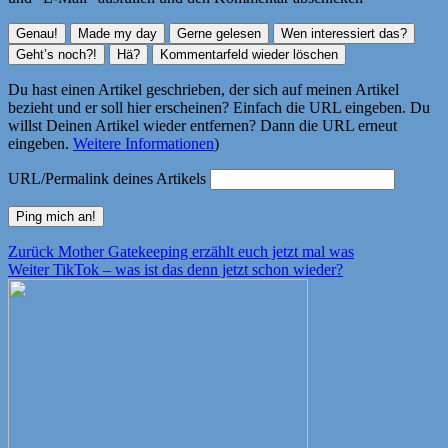
Du hast einen Artikel geschrieben, der sich auf meinen Artikel
bezieht und er soll hier erscheinen? Einfach die URL eingeben. Du
willst Deinen Artikel wieder entfernen? Dann die URL erneut
eingeben.
Weitere Informationen
)
URL/Permalink deines Artikels
Beitragsnavigation
Vorheriger
Zurück
Mother Gatekeeping erzählt euch jetzt mal was
Nächster
Beitrag:
Weiter
TikTok – was ist das denn jetzt schon wieder?
Beitrag: