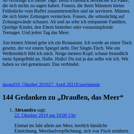
So verbringe ich meine Tage. Beim Frühstück beobachte ich Paare,
die sich nichts zu sagen haben. Frauen, die ihren Männern kleine
Frühstücke vom Buffet zusammenstellen und sie servieren. Männer,
die sich hinter Zeitungen verstecken. Frauen, die sehnsüchtig auf
Zeitungswände schauen. Ab und an sehe ich entspannte Familien.
Quirlige Kinder, den Eltern hinterher oder vorausstapfende
Teenager. Und jeden Tag das Meer.
Am letzten Abend gehe ich ein Restaurant. Ich werde an einen Tisch
gesetzt, der vor einem Spiegel steht. Der Single-Tisch. Wie ein
Wellensittich fühl ich mich. Neige meinen Kopf, schaue freundlich
mein Spiegelbild an. Hallo. Hallo! Du isst ja das selbe wie ich. Wir
haben so viel gemeinsam. Das verbindet.
Autor
Veröffentlicht
Kategorien
dasnuf
19. Oktober 2019
27. April 2021
Experimente
am
144 Gedanken zu „Draußen, das Meer“
Alexandra
sagt:
22. Oktober 2019 um 10:00 Uhr
Einmal im Jahr allein ans Meer, herrlich hässliche
Einrichtung, Meerlaufverpflichtung, sich von Fisch ernähren