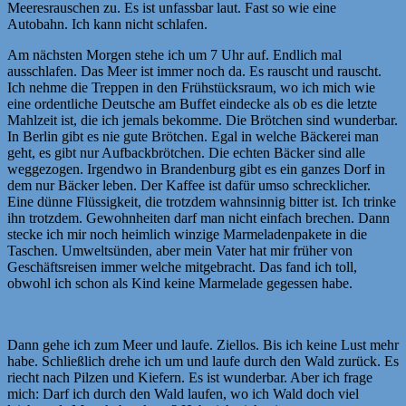
Meeresrauschen zu. Es ist unfassbar laut. Fast so wie eine
Autobahn. Ich kann nicht schlafen.
Am nächsten Morgen stehe ich um 7 Uhr auf. Endlich mal
ausschlafen. Das Meer ist immer noch da. Es rauscht und rauscht.
Ich nehme die Treppen in den Frühstücksraum, wo ich mich wie
eine ordentliche Deutsche am Buffet eindecke als ob es die letzte
Mahlzeit ist, die ich jemals bekomme. Die Brötchen sind wunderbar.
In Berlin gibt es nie gute Brötchen. Egal in welche Bäckerei man
geht, es gibt nur Aufbackbrötchen. Die echten Bäcker sind alle
weggezogen. Irgendwo in Brandenburg gibt es ein ganzes Dorf in
dem nur Bäcker leben. Der Kaffee ist dafür umso schrecklicher.
Eine dünne Flüssigkeit, die trotzdem wahnsinnig bitter ist. Ich trinke
ihn trotzdem. Gewohnheiten darf man nicht einfach brechen. Dann
stecke ich mir noch heimlich winzige Marmeladenpakete in die
Taschen. Umweltsünden, aber mein Vater hat mir früher von
Geschäftsreisen immer welche mitgebracht. Das fand ich toll,
obwohl ich schon als Kind keine Marmelade gegessen habe.
Dann gehe ich zum Meer und laufe. Ziellos. Bis ich keine Lust mehr
habe. Schließlich drehe ich um und laufe durch den Wald zurück. Es
riecht nach Pilzen und Kiefern. Es ist wunderbar. Aber ich frage
mich: Darf ich durch den Wald laufen, wo ich Wald doch viel