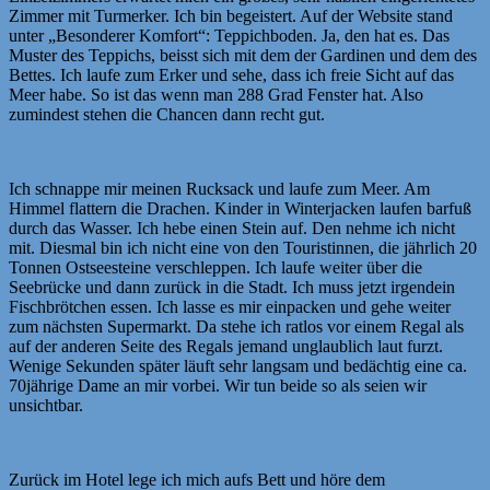
Zimmer mit Turmerker. Ich bin begeistert. Auf der Website stand
unter „Besonderer Komfort“: Teppichboden. Ja, den hat es. Das
Muster des Teppichs, beisst sich mit dem der Gardinen und dem des
Bettes. Ich laufe zum Erker und sehe, dass ich freie Sicht auf das
Meer habe. So ist das wenn man 288 Grad Fenster hat. Also
zumindest stehen die Chancen dann recht gut.
Ich schnappe mir meinen Rucksack und laufe zum Meer. Am
Himmel flattern die Drachen. Kinder in Winterjacken laufen barfuß
durch das Wasser. Ich hebe einen Stein auf. Den nehme ich nicht
mit. Diesmal bin ich nicht eine von den Touristinnen, die jährlich 20
Tonnen Ostseesteine verschleppen. Ich laufe weiter über die
Seebrücke und dann zurück in die Stadt. Ich muss jetzt irgendein
Fischbrötchen essen. Ich lasse es mir einpacken und gehe weiter
zum nächsten Supermarkt. Da stehe ich ratlos vor einem Regal als
auf der anderen Seite des Regals jemand unglaublich laut furzt.
Wenige Sekunden später läuft sehr langsam und bedächtig eine ca.
70jährige Dame an mir vorbei. Wir tun beide so als seien wir
unsichtbar.
Zurück im Hotel lege ich mich aufs Bett und höre dem