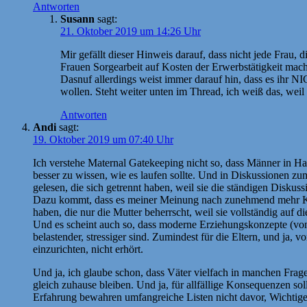
Antworten
Susann
sagt:
21. Oktober 2019 um 14:26 Uhr
Mir gefällt dieser Hinweis darauf, dass nicht jede Frau, di
Frauen Sorgearbeit auf Kosten der Erwerbstätigkeit m
Dasnuf allerdings weist immer darauf hin, dass es ihr NI
wollen. Steht weiter unten im Thread, ich weiß das, wei
Antworten
Andi
sagt:
19. Oktober 2019 um 07:40 Uhr
Ich verstehe Maternal Gatekeeping nicht so, dass Männer in Hau
besser zu wissen, wie es laufen sollte. Und in Diskussionen zu
gelesen, die sich getrennt haben, weil sie die ständigen Disku
Dazu kommt, dass es meiner Meinung nach zunehmend mehr Kleinki
haben, die nur die Mutter beherrscht, weil sie vollständig auf d
Und es scheint auch so, dass moderne Erziehungskonzepte (von 
belastender, stressiger sind. Zumindest für die Eltern, und ja,
einzurichten, nicht erhört.
Und ja, ich glaube schon, dass Väter vielfach in manchen Frag
gleich zuhause bleiben. Und ja, für allfällige Konsequenzen s
Erfahrung bewahren umfangreiche Listen nicht davor, Wichtige