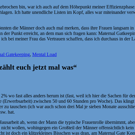
ebrochen bin, war ich auch auf dem Höhepunkt meiner Effizienzphase. 
hlagen. Ich hatte unendliche Listen im Kopf, alles war miteinander ve
könnten die Männer doch auch mal merken, dass ihre Frauen langsam in d
dann der Punkt erreicht, an dem man sich fragen kann: Maternal Gatkeepi
 bei meiner Frau das Vertrauen schaffen, dass ich durchaus in der La
wörter
nal Gatekeeping
,
Mental Load
ählt euch jetzt mal was“
2% wo fast alles anders herum ist (fast, weil ich hier die Sachen für 
 (Erwerbsarbeit) zwischen 50 und 60 Stunden pro Woche). Das klingt jetz
r zu tauschen (ich war auch schon drei Mal je sieben Monate ausschließl
sw. hat.
ausarbeit ab, wenn der Mann die typische Frauenrolle übernimmt, ab
as nicht wollen, wohingegen ein Großteil der Männer offensichtlich ke
lleicht ist doch ein klitzekleines Bisschen was dran, am Maternal Gate Ke