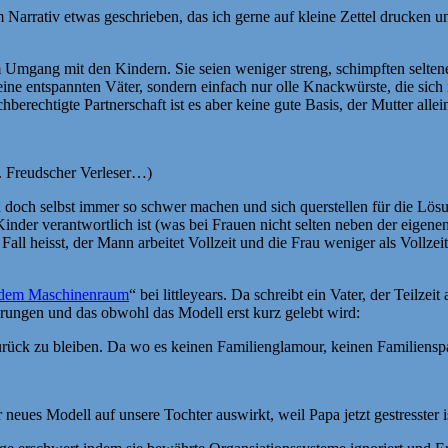
 Narrativ etwas geschrieben, das ich gerne auf kleine Zettel drucken 
im Umgang mit den Kindern. Sie seien weniger streng, schimpften selten
ine entspannten Väter, sondern einfach nur olle Knackwürste, die sich
erechtigte Partnerschaft ist es aber keine gute Basis, der Mutter alle
t. Freudscher Verleser…)
ch doch selbst immer so schwer machen und sich querstellen für die L
Kinder verantwortlich ist (was bei Frauen nicht selten neben der eige
 Fall heisst, der Mann arbeitet Vollzeit und die Frau weniger als Voll
vor dem Maschinenraum
“ bei littleyears. Da schreibt ein Vater, der Teilze
rungen und das obwohl das Modell erst kurz gelebt wird:
ück zu bleiben. Da wo es keinen Familienglamour, keinen Familienspaß
ues Modell auf unsere Tochter auswirkt, weil Papa jetzt gestresster is