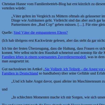
Christian Hanne vom Familienbetrieb-Blog hat erst kürzlich zu diesem
verteilen würde:
„Väter gelten im Vergleich zu Müttern oftmals als gelassener 
Dinge wie Aufräumen geht. Vielleicht sind das aber auch gar ke
Partnerinnen den „Bad Cop“ geben müssen. […]. Für eine gleichb
Quelle:
Sind Väter die entspannteren Eltern?
(Ich hab übrigens erst Kackwürste gelesen, aber das steht da gar nich
Ich bin der festen Überzeugung, dass die Haltung, dass Frauen es si
kommt. Wer selbst nicht den Haushalt schmeisst und nonstop für die 
Familien leben in einem sogenannten Zuverdienermodell
, was in dem
man ausgesetzt ist.
Gut nachzulesen im Artikel „
Sie Vollzeit, ich Teilzeit – die Angst 
Familien in Deutschland
so handhaben) über seine Gefühle und Erfah
„Und ich habe Angst davor, quasi alleine im Maschinenraum zur
und
„In schlechten Momenten mache ich mir Sorgen, wie sich unser ne