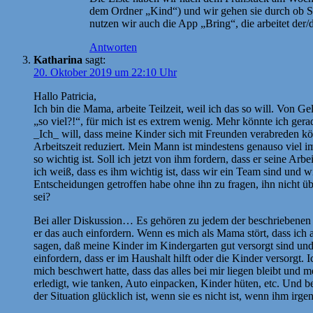
dem Ordner „Kind“) und wir gehen sie durch ob S
nutzen wir auch die App „Bring“, die arbeitet der/
Antworten
Katharina
sagt:
20. Oktober 2019 um 22:10 Uhr
Hallo Patricia,
Ich bin die Mama, arbeite Teilzeit, weil ich das so will. Von G
„so viel?!“, für mich ist es extrem wenig. Mehr könnte ich gera
_Ich_ will, dass meine Kinder sich mit Freunden verabreden kö
Arbeitszeit reduziert. Mein Mann ist mindestens genauso viel i
so wichtig ist. Soll ich jetzt von ihm fordern, dass er seine Ar
ich weiß, dass es ihm wichtig ist, dass wir ein Team sind und w
Entscheidungen getroffen habe ohne ihn zu fragen, ihn nicht übe
sei?
Bei aller Diskussion… Es gehören zu jedem der beschriebenen 
er das auch einfordern. Wenn es mich als Mama stört, dass ich
sagen, daß meine Kinder im Kindergarten gut versorgt sind und 
einfordern, dass er im Haushalt hilft oder die Kinder versorgt
mich beschwert hatte, dass das alles bei mir liegen bleibt u
erledigt, wie tanken, Auto einpacken, Kinder hüten, etc. Und be
der Situation glücklich ist, wenn sie es nicht ist, wenn ihm irgen