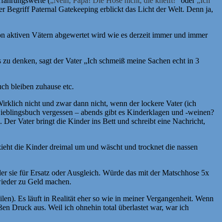
rfahrungswerte (
„Nein, Papa! Die Hose nicht, die kneift!“
oder
„Ich
er Begriff Paternal Gatekeeping erblickt das Licht der Welt. Denn ja,
 von aktiven Vätern abgewertet wird wie es derzeit immer und immer
es zu denken, sagt der Vater „Ich schmeiß meine Sachen echt in 3
ch bleiben zuhause etc.
irklich nicht und zwar dann nicht, wenn der lockere Vater (ich
. Lieblingsbuch vergessen – abends gibt es Kinderklagen und -weinen?
 Der Vater bringt die Kinder ins Bett und schreibt eine Nachricht,
zieht die Kinder dreimal um und wäscht und trocknet die nassen
der sie für Ersatz oder Ausgleich. Würde das mit der Matschhose 5x
wieder zu Geld machen.
ilen). Es läuft in Realität eher so wie in meiner Vergangenheit. Wenn
n Druck aus. Weil ich ohnehin total überlastet war, war ich