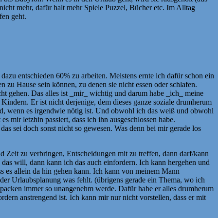
ht mehr, dafür halt mehr Spiele Puzzel, Bücher etc. Im Alltag
fen geht.
d dazu entschieden 60% zu arbeiten. Meistens ernte ich dafür schon ein
en zu Hause sein können, zu denen sie nicht essen oder schlafen.
cht gehen. Das alles ist _mir_ wichtig und darum habe _ich_ meine
 Kindern. Er ist nicht derjenige, dem dieses ganze soziale drumherum
n wird, wenn es irgendwie nötig ist. Und obwohl ich das weiß und obwohl
s mir letzhin passiert, dass ich ihn ausgeschlossen habe.
, das sei doch sonst nicht so gewesen. Was denn bei mir gerade los
Zeit zu verbringen, Entscheidungen mit zu treffen, dann darf/kann
 das will, dann kann ich das auch einfordern. Ich kann hergehen und
dass es allein da hin gehen kann. Ich kann von meinem Mann
ei der Urlaubsplanung was fehlt. (übrigens gerade ein Thema, wo ich
eim packen immer so unangenehm werde. Dafür habe er alles drumherum
dern anstrengend ist. Ich kann mir nur nicht vorstellen, dass er mit