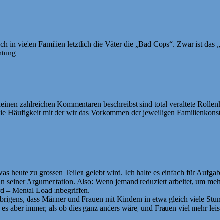
ch in vielen Familien letztlich die Väter die „Bad Cops“. Zwar ist das 
htung.
einen zahlreichen Kommentaren beschreibst sind total veraltete Rollenk
 die Häufigkeit mit der wir das Vorkommen der jeweiligen Familienkonst
 was heute zu grossen Teilen gelebt wird. Ich halte es einfach für Aufg
in seiner Argumentation. Also: Wenn jemand reduziert arbeitet, um mehr
d – Mental Load inbegriffen.
t übrigens, dass Männer und Frauen mit Kindern in etwa gleich viele Stu
 es aber immer, als ob dies ganz anders wäre, und Frauen viel mehr lei