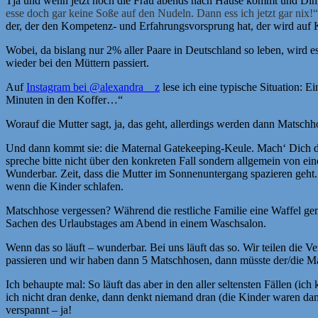
Tja und wenn jetzt noch die Frau abends nach Hause kommt und Ding
esse doch gar keine Soße auf den Nudeln. Dann ess ich jetzt gar nix!“
der, der den Kompetenz- und Erfahrungsvorsprung hat, der wird auf K
Wobei, da bislang nur 2% aller Paare in Deutschland so leben, wird e
wieder bei den Müttern passiert.
Auf
Instagram bei @alexandra__z
lese ich eine typische Situation: E
Minuten in den Koffer…“
Worauf die Mutter sagt, ja, das geht, allerdings werden dann Matsch
Und dann kommt sie: die Maternal Gatekeeping-Keule. Mach‘ Dich doch
spreche bitte nicht über den konkreten Fall sondern allgemein von ei
Wunderbar. Zeit, dass die Mutter im Sonnenuntergang spazieren geht. D
wenn die Kinder schlafen.
Matschhose vergessen? Während die restliche Familie eine Waffel geni
Sachen des Urlaubstages am Abend in einem Waschsalon.
Wenn das so läuft – wunderbar. Bei uns läuft das so. Wir teilen die
passieren und wir haben dann 5 Matschhosen, dann müsste der/die 
Ich behaupte mal: So läuft das aber in den aller seltensten Fällen (ic
ich nicht dran denke, dann denkt niemand dran (die Kinder waren dam
verspannt – ja!