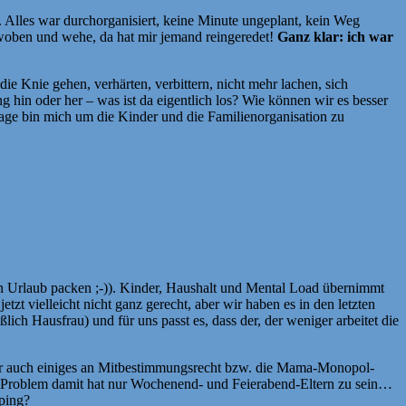
Alles war durchorganisiert, keine Minute ungeplant, kein Weg
rwoben und wehe, da hat mir jemand reingeredet!
Ganz klar: ich war
ie Knie gehen, verhärten, verbittern, nicht mehr lachen, sich
ng hin oder her – was ist da eigentlich los? Wie können wir es besser
ge bin mich um die Kinder und die Familienorganisation zu
den Urlaub packen ;-)). Kinder, Haushalt und Mental Load übernimmt
t vielleicht nicht ganz gerecht, aber wir haben es in den letzten
ich Hausfrau) und für uns passt es, dass der, der weniger arbeitet die
er auch einiges an Mitbestimmungsrecht bzw. die Mama-Monopol-
in Problem damit hat nur Wochenend- und Feierabend-Eltern zu sein…
eping?