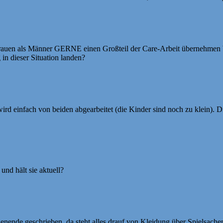
hr Frauen als Männer GERNE einen Großteil der Care-Arbeit übernehmen 
 in dieser Situation landen?
d einfach von beiden abgearbeitet (die Kinder sind noch zu klein). Di
und hält sie aktuell?
ende geschrieben, da steht alles drauf von Kleidung über Spielsachen 