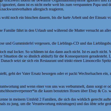
e erschwert indem sie bewährte Organsiationssysteme ignoriert und E
) ignoriert, dann ist es nicht mehr weit bis zum verspannten Papa und d
nackwurstverhalten allergisch reagieren.
s wohl noch ein bisschen dauern, bis die harte Arbeit und der Einsatz
ine Familie fährt in den Urlaub und während die Mutter versucht an all
hose und Gummistiefel vergessen, die Lieblings-CD und das Lieblingsbu
 mal locker. So schlimm ist das dann auch nicht. Ist es auch nicht. W
ner Situation die so ähnlich abläuft) für die Konsequenzen geradesteht
anach setzt sie sich ein Restaurant und trinkt einen Limoncello Spritz.
eßt, geht der Vater Ersatz besorgen oder er packt Wechselsachen ein, 
 Verantwortung und wenn einer von uns was verbummelt, dann sorgt er o
Matschhosenverpenner*in die kaum benutzten Hosen über Ebay & Co. 
h kenne in meinem Umfeld 2 Familien, die sich das wirklich gerecht aufte
als zu jung, um die Verantwortung mitzutragen) und das übte sehr große