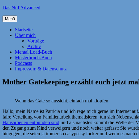
Zum
Das Nuf Advanced
Inhalt
springen
Menü
Startseite
Über mich
Vorträge
Archiv
Mental Load-Buch
Musterbruch-Buch
Podcasts
Impressum & Datenschutz
Mother Gatekeeping erzählt euch jetzt ma
Wenn das Gate so aussieht, einfach mal klopfen.
Hallo, mein Name ist Patricia und ich rege mich gerne im Internet auf
faire Verteilung von Familienarbeit thematisieren, tun sich Nebenschl
Hausarbeiten entbunden sind
und als nächstes kommt die Welle der M
den Zugang zum Kind verweigern und noch weiter gefasst: Sie würden
hingegen, die seien ja immer so easypeasy locker und wenn es nach d