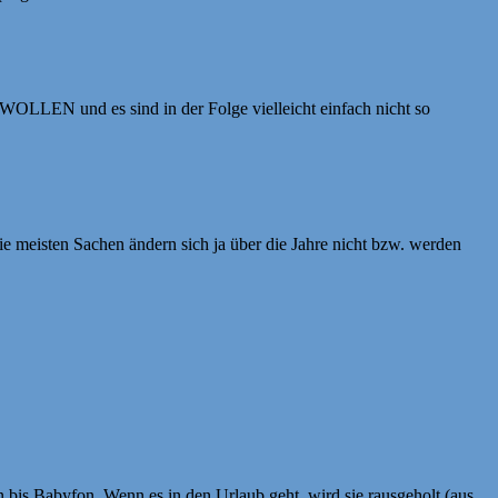
WOLLEN und es sind in der Folge vielleicht einfach nicht so
e meisten Sachen ändern sich ja über die Jahre nicht bzw. werden
bis Babyfon. Wenn es in den Urlaub geht, wird sie rausgeholt (aus