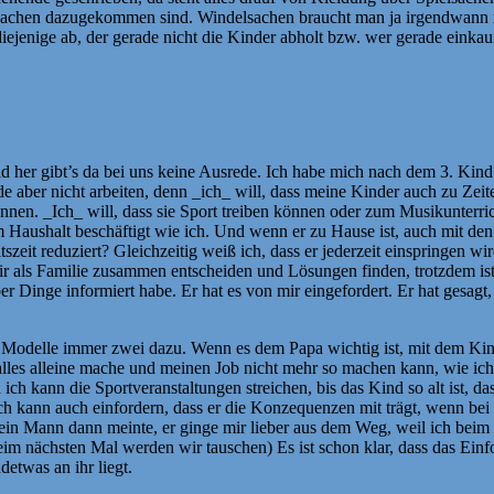
achen dazugekommen sind. Windelsachen braucht man ja irgendwann nic
diejenige ab, der gerade nicht die Kinder abholt bzw. wer gerade einkau
eld her gibt’s da bei uns keine Ausrede. Ich habe mich nach dem 3. Kin
de aber nicht arbeiten, denn _ich_ will, dass meine Kinder auch zu Zeit
nnen. _Ich_ will, dass sie Sport treiben können oder zum Musikunterri
m Haushalt beschäftigt wie ich. Und wenn er zu Hause ist, auch mit den
beitszeit reduziert? Gleichzeitig weiß ich, dass er jederzeit einspringe
ir als Familie zusammen entscheiden und Lösungen finden, trotzdem ist e
r Dinge informiert habe. Er hat es von mir eingefordert. Er hat gesagt
Modelle immer zwei dazu. Wenn es dem Papa wichtig ist, mit dem Kind 
 alles alleine mache und meinen Job nicht mehr so machen kann, wie ich
ich kann die Sportveranstaltungen streichen, bis das Kind so alt ist, 
. Ich kann auch einfordern, dass er die Konzequenzen mit trägt, wenn b
nd mein Mann dann meinte, er ginge mir lieber aus dem Weg, weil ich b
im nächsten Mal werden wir tauschen) Es ist schon klar, dass das Einfor
detwas an ihr liegt.