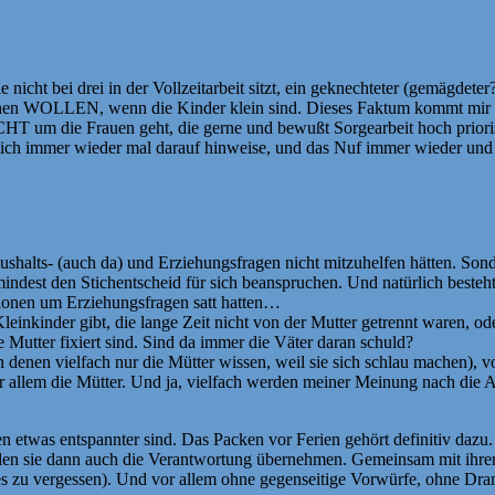
e nicht bei drei in der Vollzeitarbeit sitzt, ein geknechteter (gemägdete
achen WOLLEN, wenn die Kinder klein sind. Dieses Faktum kommt mir 
CHT um die Frauen geht, die gerne und bewußt Sorgearbeit hoch prioris
l ich immer wieder mal darauf hinweise, und das Nuf immer wieder und g
shalts- (auch da) und Erziehungsfragen nicht mitzuhelfen hätten. Sonde
mindest den Stichentscheid für sich beanspruchen. Und natürlich beste
ssionen um Erziehungsfragen satt hatten…
nder gibt, die lange Zeit nicht von der Mutter getrennt waren, oder n
ie Mutter fixiert sind. Sind da immer die Väter daran schuld?
denen vielfach nur die Mütter wissen, weil sie sich schlau machen), 
 vor allem die Mütter. Und ja, vielfach werden meiner Meinung nach die 
en etwas entspannter sind. Das Packen vor Ferien gehört definitiv daz
ollen sie dann auch die Verantwortung übernehmen. Gemeinsam mit ihren 
s zu vergessen). Und vor allem ohne gegenseitige Vorwürfe, ohne Dram