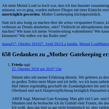
Als mein Mental Load so hoch war, dass ich fast darunter zusammeng
umsonst, wo es ging, wurden mehrere Fliegen mit einer Klatsche ersc
unerträglich geworden
. Mother Gatekeeping höchstpersönlich.
Statt sich also lustig zu machen über die achso verspannten Frauen, 
verbissen an Details abarbeiten, oder? Vielleicht ist allerspätestens 
machen? Wie kann ich meine Verantwortung wahrnehmen? Wie kann ich
kümmern? Wie reißen wir das Ruder rum?
Autor
Veröffentlicht
Kategorien
Schlag
dasnuf
17. Oktober 2019
27. April 2021
La familia
,
Mental Load
Mater
am
658 Gedanken zu „Mother Gatekeeping erz
Frieda
sagt:
22. Oktober 2019 um 20:07 Uhr
Stimmt alles mit meiner Erfahrung überein. Wir gehören zu den 
zu großen Teilen mein Mann und ich helfe, wo ich kann (arbeite
fünf Jahren regelmäßig geschafft die Zuständigkeiten hin und he
Oberhand und auch Hauptverpflichtung bezüglich Hausarbeit u
ABER bzgl. Maternal Gate Keeping: Man gibt viel Care- und H
Situation und da beobachte ich im Umfeld viele Frauen, die d
Ich weiß, dass das jetzt so gar nicht feministisch ist, aber vie