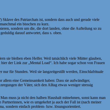
r?) Sklave des Patriarchats ist, sondern dass auch und gerade viele
manchmal ein bisschen zu kurz.
ieren, sondern um die, die dort landen, ohne die Aufteilung so zu
eduldig darauf antwortet, dass s. oben.
rn sie bleiben eben Helfer. Weil tatsächlich viele Mütter glauben,
ht hier der Link zur „Mental Load“. Ich habe sogar schon von Frauen
ur für Stunden. Weil sie langzeitgestillt werden, Einschlafrituale
vor allem eine Gemeinsamkeit haben: Dass sie aufwändiger,
Anregungen der Väter, sich den Alltag etwas weniger stressig
u. Man muss ja nicht den halben Haushalt mitnehmen, sonst kann man
Partnerinnen, wie es umgekehrt ja auch der Fall ist (nach meiner
a, sondern einfach problem- bzw. lösungsorientiert.