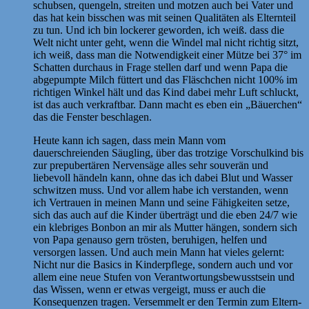
schubsen, quengeln, streiten und motzen auch bei Vater und
das hat kein bisschen was mit seinen Qualitäten als Elternteil
zu tun. Und ich bin lockerer geworden, ich weiß. dass die
Welt nicht unter geht, wenn die Windel mal nicht richtig sitzt,
ich weiß, dass man die Notwendigkeit einer Mütze bei 37° im
Schatten durchaus in Frage stellen darf und wenn Papa die
abgepumpte Milch füttert und das Fläschchen nicht 100% im
richtigen Winkel hält und das Kind dabei mehr Luft schluckt,
ist das auch verkraftbar. Dann macht es eben ein „Bäuerchen“
das die Fenster beschlagen.
Heute kann ich sagen, dass mein Mann vom
dauerschreienden Säugling, über das trotzige Vorschulkind bis
zur prepubertären Nervensäge alles sehr souverän und
liebevoll händeln kann, ohne das ich dabei Blut und Wasser
schwitzen muss. Und vor allem habe ich verstanden, wenn
ich Vertrauen in meinen Mann und seine Fähigkeiten setze,
sich das auch auf die Kinder überträgt und die eben 24/7 wie
ein klebriges Bonbon an mir als Mutter hängen, sondern sich
von Papa genauso gern trösten, beruhigen, helfen und
versorgen lassen. Und auch mein Mann hat vieles gelernt:
Nicht nur die Basics in Kinderpflege, sondern auch und vor
allem eine neue Stufen von Verantwortungsbewusstsein und
das Wissen, wenn er etwas vergeigt, muss er auch die
Konsequenzen tragen. Versemmelt er den Termin zum Eltern-