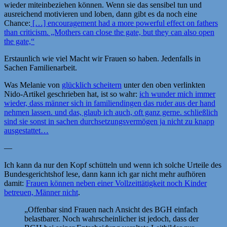
wieder miteinbeziehen können. Wenn sie das sensibel tun und
ausreichend motivieren und loben, dann gibt es da noch eine
Chance:
[…] encouragement had a more powerful effect on fathers
than criticism. „Mothers can close the gate, but they can also open
the gate,“
Erstaunlich wie viel Macht wir Frauen so haben. Jedenfalls in
Sachen Familienarbeit.
Was Melanie von
glücklich scheitern
unter den oben verlinkten
Nido-Artikel geschrieben hat, ist so wahr:
ich wunder mich immer
wieder, dass männer sich in familiendingen das ruder aus der hand
nehmen lassen. und das, glaub ich auch, oft ganz gerne. schließlich
sind sie sonst in sachen durchsetzungsvermögen ja nicht zu knapp
ausgestattet…
—
Ich kann da nur den Kopf schütteln und wenn ich solche Urteile des
Bundesgerichtshof lese, dann kann ich gar nicht mehr aufhören
damit:
Frauen können neben einer Vollzeittätigkeit noch Kinder
betreuen, Männer nicht
.
„Offenbar sind Frauen nach Ansicht des BGH einfach
belastbarer. Noch wahrscheinlicher ist jedoch, dass der