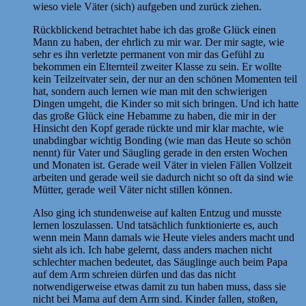
wieso viele Väter (sich) aufgeben und zurück ziehen.
Rückblickend betrachtet habe ich das große Glück einen
Mann zu haben, der ehrlich zu mir war. Der mir sagte, wie
sehr es ihn verletzte permanent von mir das Gefühl zu
bekommen ein Elternteil zweiter Klasse zu sein. Er wollte
kein Teilzeitvater sein, der nur an den schönen Momenten teil
hat, sondern auch lernen wie man mit den schwierigen
Dingen umgeht, die Kinder so mit sich bringen. Und ich hatte
das große Glück eine Hebamme zu haben, die mir in der
Hinsicht den Kopf gerade rückte und mir klar machte, wie
unabdingbar wichtig Bonding (wie man das Heute so schön
nennt) für Vater und Säugling gerade in den ersten Wochen
und Monaten ist. Gerade weil Väter in vielen Fällen Vollzeit
arbeiten und gerade weil sie dadurch nicht so oft da sind wie
Mütter, gerade weil Väter nicht stillen können.
Also ging ich stundenweise auf kalten Entzug und musste
lernen loszulassen. Und tatsächlich funktionierte es, auch
wenn mein Mann damals wie Heute vieles anders macht und
sieht als ich. Ich habe gelernt, dass anders machen nicht
schlechter machen bedeutet, das Säuglinge auch beim Papa
auf dem Arm schreien dürfen und das das nicht
notwendigerweise etwas damit zu tun haben muss, dass sie
nicht bei Mama auf dem Arm sind. Kinder fallen, stoßen,