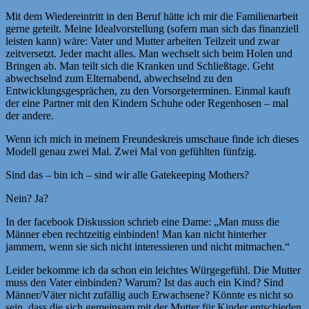
Mit dem Wiedereintritt in den Beruf hätte ich mir die Familienarbeit
gerne geteilt. Meine Idealvorstellung (sofern man sich das finanziell
leisten kann) wäre: Vater und Mutter arbeiten Teilzeit und zwar
zeitversetzt. Jeder macht alles. Man wechselt sich beim Holen und
Bringen ab. Man teilt sich die Kranken und Schließtage. Geht
abwechselnd zum Elternabend, abwechselnd zu den
Entwicklungsgesprächen, zu den Vorsorgeterminen. Einmal kauft
der eine Partner mit den Kindern Schuhe oder Regenhosen – mal
der andere.
Wenn ich mich in meinem Freundeskreis umschaue finde ich dieses
Modell genau zwei Mal. Zwei Mal von gefühlten fünfzig.
Sind das – bin ich – sind wir alle Gatekeeping Mothers?
Nein? Ja?
In der facebook Diskussion schrieb eine Dame: „Man muss die
Männer eben rechtzeitig einbinden! Man kan nicht hinterher
jammern, wenn sie sich nicht interessieren und nicht mitmachen.“
Leider bekomme ich da schon ein leichtes Würgegefühl. Die Mutter
muss den Vater einbinden? Warum? Ist das auch ein Kind? Sind
Männer/Väter nicht zufällig auch Erwachsene? Könnte es nicht so
sein, dass die sich gemeinsam mit der Mutter für Kinder entschieden