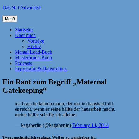
Zum
Das Nuf Advanced
Inhalt
springen
Menü
Startseite
Über mich
Vorträge
Archiv
Mental Load-Buch
Musterbruch-Buch
Podcasts
Impressum & Datenschutz
Ein Rant zum Begriff „Maternal
Gatekeeping“
ich brauche keinen mann, der mir im haushalt hilft.
es reicht, wenn er seine hälfte der hausarbeit macht,
meine hälfte schaffe ich alleine.
— katjaberlin (@katjaberlin)
February 14, 2014
Tweet nachträglich ergänzt. Weil er so wunderbar ist.