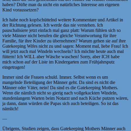
haben? Düfte man da nicht ein natürliches Interesse am eigenen
Kind voraussetzen?
Ich habe noch kopfschüttelnd weitere Kommentare und Artikel in
der Richtung gelesen. Ich werde das nie verstehen. Ich
pauschalisiere jetzt einfach mal ganz platt: Warum fühlen sich so
viele Männer nicht berufen die gleiche Verantwortung für ihre
Familie, für ihre Kinder zu übernehmen? Warum gehen sie auf ihre
Gatekeeping Wifes nicht zu und sagen: Moment mal, liebe Frau! Ich
will jetzt auch mal Windeln wechseln? Ich möchte heute auch mal
füttern! Ich WILL aber Wäsche waschen! Sorry, aber ICH habe
mich schon auf der Liste im Kindergarten zum Frühjahrsputz
eingetragen!
Immer sind die Frauen schuld. Immer. Selbst wenn es um
mangelnde Beteiligung der Männer geht. Da sind es nicht die
Männer oder Väter, nein! Da sind es die Gatekeeping Mothers.
Wenn die nämlich nicht so gierig nach vollgekackten Windeln,
stundenlangem Warten beim Notarzt und nach Küche putzen wären,
ja dann, dann würden die Papas sich auch beteiligen. So ist das
nämlich!
—
Übrigens, Studien zeigen, dass Gatekeeping Mothers Männer auch