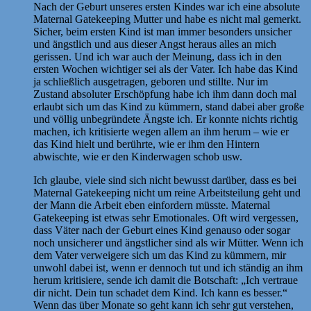
Nach der Geburt unseres ersten Kindes war ich eine absolute
Maternal Gatekeeping Mutter und habe es nicht mal gemerkt.
Sicher, beim ersten Kind ist man immer besonders unsicher
und ängstlich und aus dieser Angst heraus alles an mich
gerissen. Und ich war auch der Meinung, dass ich in den
ersten Wochen wichtiger sei als der Vater. Ich habe das Kind
ja schließlich ausgetragen, geboren und stillte. Nur im
Zustand absoluter Erschöpfung habe ich ihm dann doch mal
erlaubt sich um das Kind zu kümmern, stand dabei aber große
und völlig unbegründete Ängste ich. Er konnte nichts richtig
machen, ich kritisierte wegen allem an ihm herum – wie er
das Kind hielt und berührte, wie er ihm den Hintern
abwischte, wie er den Kinderwagen schob usw.
Ich glaube, viele sind sich nicht bewusst darüber, dass es bei
Maternal Gatekeeping nicht um reine Arbeitsteilung geht und
der Mann die Arbeit eben einfordern müsste. Maternal
Gatekeeping ist etwas sehr Emotionales. Oft wird vergessen,
dass Väter nach der Geburt eines Kind genauso oder sogar
noch unsicherer und ängstlicher sind als wir Mütter. Wenn ich
dem Vater verweigere sich um das Kind zu kümmern, mir
unwohl dabei ist, wenn er dennoch tut und ich ständig an ihm
herum kritisiere, sende ich damit die Botschaft: „Ich vertraue
dir nicht. Dein tun schadet dem Kind. Ich kann es besser.“
Wenn das über Monate so geht kann ich sehr gut verstehen,