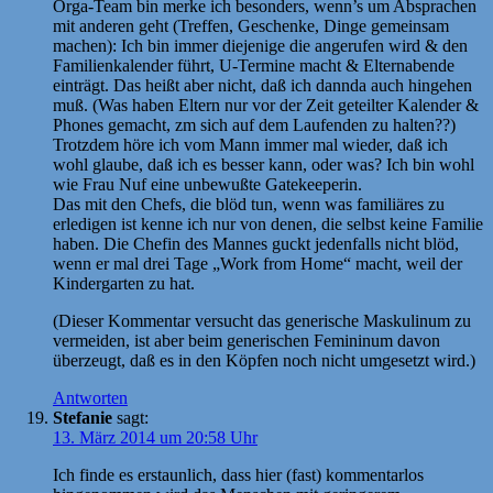
Orga-Team bin merke ich besonders, wenn’s um Absprachen
mit anderen geht (Treffen, Geschenke, Dinge gemeinsam
machen): Ich bin immer diejenige die angerufen wird & den
Familienkalender führt, U-Termine macht & Elternabende
einträgt. Das heißt aber nicht, daß ich dannda auch hingehen
muß. (Was haben Eltern nur vor der Zeit geteilter Kalender &
Phones gemacht, zm sich auf dem Laufenden zu halten??)
Trotzdem höre ich vom Mann immer mal wieder, daß ich
wohl glaube, daß ich es besser kann, oder was? Ich bin wohl
wie Frau Nuf eine unbewußte Gatekeeperin.
Das mit den Chefs, die blöd tun, wenn was familiäres zu
erledigen ist kenne ich nur von denen, die selbst keine Familie
haben. Die Chefin des Mannes guckt jedenfalls nicht blöd,
wenn er mal drei Tage „Work from Home“ macht, weil der
Kindergarten zu hat.
(Dieser Kommentar versucht das generische Maskulinum zu
vermeiden, ist aber beim generischen Femininum davon
überzeugt, daß es in den Köpfen noch nicht umgesetzt wird.)
Antworten
Stefanie
sagt:
13. März 2014 um 20:58 Uhr
Ich finde es erstaunlich, dass hier (fast) kommentarlos