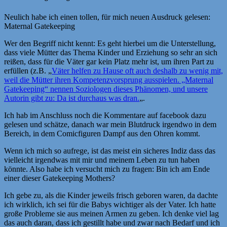
Neulich habe ich einen tollen, für mich neuen Ausdruck gelesen:
Maternal Gatekeeping
Wer den Begriff nicht kennt: Es geht hierbei um die Unterstellung,
dass viele Mütter das Thema Kinder und Erziehung so sehr an sich
reißen, dass für die Väter gar kein Platz mehr ist, um ihren Part zu
erfüllen (z.B. „
Väter helfen zu Hause oft auch deshalb zu wenig mit,
weil die Mütter ihren Kompetenzvorsprung ausspielen. „Maternal
Gatekeeping“ nennen Soziologen dieses Phänomen, und unsere
Autorin gibt zu: Da ist durchaus was dran.
„.
Ich hab im Anschluss noch die Kommentare auf facebook dazu
gelesen und schätze, danach war mein Blutdruck irgendwo in dem
Bereich, in dem Comicfiguren Dampf aus den Ohren kommt.
Wenn ich mich so aufrege, ist das meist ein sicheres Indiz dass das
vielleicht irgendwas mit mir und meinem Leben zu tun haben
könnte. Also habe ich versucht mich zu fragen: Bin ich am Ende
einer dieser Gatekeeping Mothers?
Ich gebe zu, als die Kinder jeweils frisch geboren waren, da dachte
ich wirklich, ich sei für die Babys wichtiger als der Vater. Ich hatte
große Probleme sie aus meinen Armen zu geben. Ich denke viel lag
das auch daran, dass ich gestillt habe und zwar nach Bedarf und ich