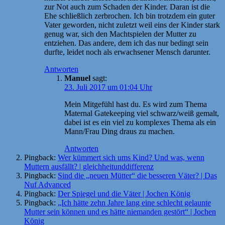
zur Not auch zum Schaden der Kinder. Daran ist die
Ehe schließlich zerbrochen. Ich bin trotzdem ein guter
Vater geworden, nicht zuletzt weil eins der Kinder stark
genug war, sich den Machtspielen der Mutter zu
entziehen. Das andere, dem ich das nur bedingt sein
durfte, leidet noch als erwachsener Mensch darunter.
Antworten
Manuel
sagt:
23. Juli 2017 um 01:04 Uhr
Mein Mitgefühl hast du. Es wird zum Thema
Maternal Gatekeeping viel schwarz/weiß gemalt,
dabei ist es ein viel zu komplexes Thema als ein
Mann/Frau Ding draus zu machen.
Antworten
Pingback:
Wer kümmert sich ums Kind? Und was, wenn
Muttern ausfällt? | gleichheitunddifferenz
Pingback:
Sind die „neuen Mütter“ die besseren Väter? | Das
Nuf Advanced
Pingback:
Der Spiegel und die Väter | Jochen König
Pingback:
„Ich hätte zehn Jahre lang eine schlecht gelaunte
Mutter sein können und es hätte niemanden gestört“ | Jochen
König