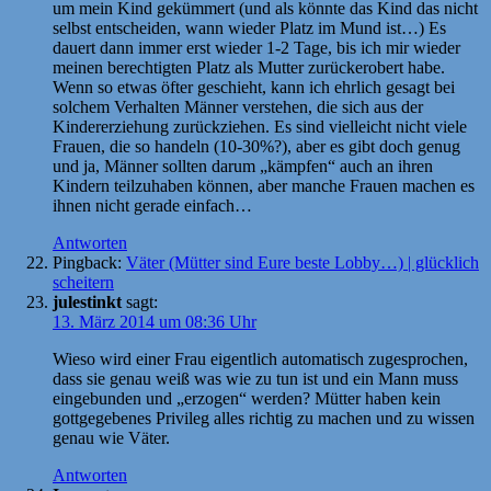
um mein Kind gekümmert (und als könnte das Kind das nicht
selbst entscheiden, wann wieder Platz im Mund ist…) Es
dauert dann immer erst wieder 1-2 Tage, bis ich mir wieder
meinen berechtigten Platz als Mutter zurückerobert habe.
Wenn so etwas öfter geschieht, kann ich ehrlich gesagt bei
solchem Verhalten Männer verstehen, die sich aus der
Kindererziehung zurückziehen. Es sind vielleicht nicht viele
Frauen, die so handeln (10-30%?), aber es gibt doch genug
und ja, Männer sollten darum „kämpfen“ auch an ihren
Kindern teilzuhaben können, aber manche Frauen machen es
ihnen nicht gerade einfach…
Antworten
Pingback:
Väter (Mütter sind Eure beste Lobby…) | glücklich
scheitern
julestinkt
sagt:
13. März 2014 um 08:36 Uhr
Wieso wird einer Frau eigentlich automatisch zugesprochen,
dass sie genau weiß was wie zu tun ist und ein Mann muss
eingebunden und „erzogen“ werden? Mütter haben kein
gottgegebenes Privileg alles richtig zu machen und zu wissen
genau wie Väter.
Antworten