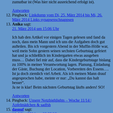
zumutbar ist (Was hier nicht ausreichend erfolgt ist).
Antworten
Pingback:
Linkdump vom Di, 25. März 2014 bis Mi, 26.
März 2014 Links synapsenschnappsen
Anika
sagt:
21. März 2014 um 15:06 Uhr
Ich hab den Artikel vor einigen Tagen gelesen und fand da
noch, dass mein Mann und ich uns die Aufgaben doch gut
aufteilen. Bis ich vorgestern Abend in der Muffin-Hölle war,
weil mein Sohn gestern seinen sechsten Geburtstag gefeiert
hat und ja schließlich im Kindergarten etwas ausgeben
muss… Dabei fiel mir auf, dass die Kindergeburtstage bislang
zu 100% in meiner Verantwortung lagen. Planung, Einladung
der Gäste, Buchung der Location, Vorbereiten des Essens….
Ist ja doch ziemlich viel Arbeit. Als ich meinen Mann drauf
angesprochen habe, meinte er nur: „Du kannst das halt
besser“.
Ja ne is klar! Beim nächsten Geburtstag läufts anders! SO!
Antworten
Pingback:
Unsere Netzhighlights – Woche 11/14 |
Apfelmädchen & sadfsh
dasnuf
sagt: