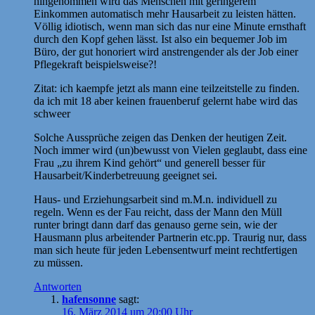
hingenommen wird das Menschen mit geringerem
Einkommen automatisch mehr Hausarbeit zu leisten hätten.
Völlig idiotisch, wenn man sich das nur eine Minute ernsthaft
durch den Kopf gehen lässt. Ist also ein bequemer Job im
Büro, der gut honoriert wird anstrengender als der Job einer
Pflegekraft beispielsweise?!
Zitat: ich kaempfe jetzt als mann eine teilzeitstelle zu finden.
da ich mit 18 aber keinen frauenberuf gelernt habe wird das
schweer
Solche Aussprüche zeigen das Denken der heutigen Zeit.
Noch immer wird (un)bewusst von Vielen geglaubt, dass eine
Frau „zu ihrem Kind gehört“ und generell besser für
Hausarbeit/Kinderbetreuung geeignet sei.
Haus- und Erziehungsarbeit sind m.M.n. individuell zu
regeln. Wenn es der Fau reicht, dass der Mann den Müll
runter bringt dann darf das genauso gerne sein, wie der
Hausmann plus arbeitender Partnerin etc.pp. Traurig nur, dass
man sich heute für jeden Lebensentwurf meint rechtfertigen
zu müssen.
Antworten
hafensonne
sagt:
16. März 2014 um 20:00 Uhr