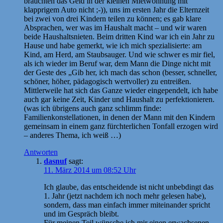
brauchten das Geld in der kleinen Mietwohnung mit
klapprigem Auto nicht ;-)), uns im ersten Jahr die Elternzeit
bei zwei von drei Kindern teilen zu können; es gab klare
Absprachen, wer was im Haushalt macht – und wir waren
beide Haushaltsnieten. Beim dritten Kind war ich ein Jahr zu
Hause und habe gemerkt, wie ich mich spezialisierte: am
Kind, am Herd, am Staubsauger. Und wie schwer es mir fiel,
als ich wieder im Beruf war, dem Mann die Dinge nicht mit
der Geste des „Gib her, ich mach das schon (besser, schneller,
schöner, höher, pädagogisch wertvoller) zu entreißen.
Mittlerweile hat sich das Ganze wieder eingependelt, ich habe
auch gar keine Zeit, Kinder und Haushalt zu perfektionieren.
(was ich übrigens auch ganz schlimm finde:
Familienkonstellationen, in denen der Mann mit den Kindern
gemeinsam in einem ganz fürchterlichen Tonfall erzogen wird
– anderes Thema, ich weiß …)
Antworten
dasnuf
sagt:
11. März 2014 um 08:52 Uhr
Ich glaube, das entscheidende ist nicht unbebdingt das
1. Jahr (jetzt nachdem ich noch mehr gelesen habe),
sondern, dass man einfach immer miteinander spricht
und im Gespräch bleibt.
Für meinen Teil wünsche ich mir einen erwachsenen,