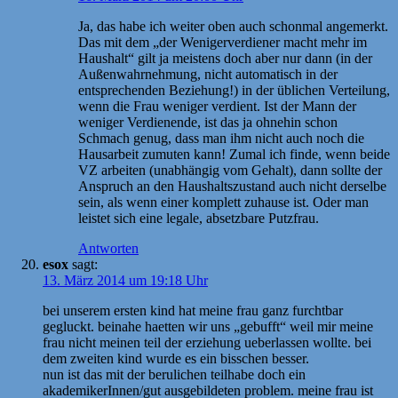
Ja, das habe ich weiter oben auch schonmal angemerkt.
Das mit dem „der Wenigerverdiener macht mehr im
Haushalt“ gilt ja meistens doch aber nur dann (in der
Außenwahrnehmung, nicht automatisch in der
entsprechenden Beziehung!) in der üblichen Verteilung,
wenn die Frau weniger verdient. Ist der Mann der
weniger Verdienende, ist das ja ohnehin schon
Schmach genug, dass man ihm nicht auch noch die
Hausarbeit zumuten kann! Zumal ich finde, wenn beide
VZ arbeiten (unabhängig vom Gehalt), dann sollte der
Anspruch an den Haushaltszustand auch nicht derselbe
sein, als wenn einer komplett zuhause ist. Oder man
leistet sich eine legale, absetzbare Putzfrau.
Antworten
esox
sagt:
13. März 2014 um 19:18 Uhr
bei unserem ersten kind hat meine frau ganz furchtbar
gegluckt. beinahe haetten wir uns „gebufft“ weil mir meine
frau nicht meinen teil der erziehung ueberlassen wollte. bei
dem zweiten kind wurde es ein bisschen besser.
nun ist das mit der berulichen teilhabe doch ein
akademikerInnen/gut ausgebildeten problem. meine frau ist