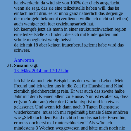
handwerkerin da wird sie von 100% der chefs ausgelacht,
wenn sie sagt, das sie eine teilzeitstelle haben will. das ist
einfach nicht drin. es ist imho ganz natuerlich das derjenige
der mehr geld bekommt (verdienen wollte ich nicht schreiben)
auch weniger zeit fuer erziehungsarbeit hat.
ich kaempfe jetzt als mann in einer strukturschwachen region
eine teilzeitstelle zu finden, die sich mit kindergarten und
schule moeglichst wenig beisst.
da ich mit 18 aber keinen frauenberuf gelernt habe wird das
schweer.
Antworten
Susann
sagt:
13. März 2014 um 17:12 Uhr
Ich hätte da noch ein Beispiel aus dem wahren Leben: Mein
Freund und ich teilen uns in die Zeit für Haushalt und Kind
ziemlich gleichberechtigt rein. Er war auch das zweite halbe
Jahr mit dem Kleinen allein zu Hause. Nun ist es aber so, dass
er (von Natur aus) eher der Gluckentyp ist und ich etwas
gelassener. Und wenn ich dann nach 3 Tagen Dienstreise
wiederkomme, muss ich mir regelmäßig banale Sätze anhören
wie „Stell doch dem Kind nicht schon das nächste Essen hin,
er muss doch erst mal runterschlucken!“ Als wäre ich
mindestens 3 Wochen weggewesen und hätte mich noch nie