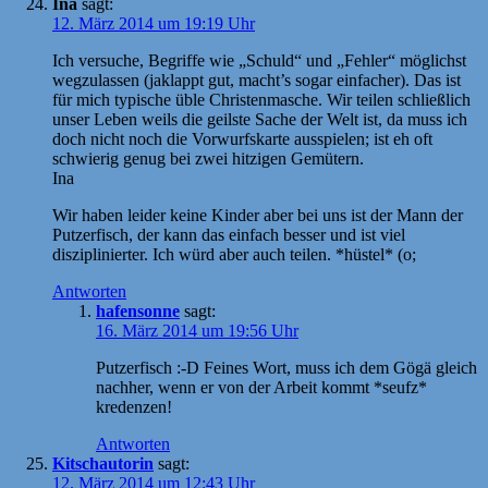
Ina
sagt:
12. März 2014 um 19:19 Uhr
Ich versuche, Begriffe wie „Schuld“ und „Fehler“ möglichst
wegzulassen (jaklappt gut, macht’s sogar einfacher). Das ist
für mich typische üble Christenmasche. Wir teilen schließlich
unser Leben weils die geilste Sache der Welt ist, da muss ich
doch nicht noch die Vorwurfskarte ausspielen; ist eh oft
schwierig genug bei zwei hitzigen Gemütern.
Ina
Wir haben leider keine Kinder aber bei uns ist der Mann der
Putzerfisch, der kann das einfach besser und ist viel
disziplinierter. Ich würd aber auch teilen. *hüstel* (o;
Antworten
hafensonne
sagt:
16. März 2014 um 19:56 Uhr
Putzerfisch :-D Feines Wort, muss ich dem Gögä gleich
nachher, wenn er von der Arbeit kommt *seufz*
kredenzen!
Antworten
Kitschautorin
sagt:
12. März 2014 um 12:43 Uhr