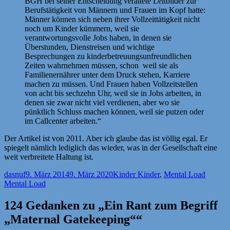
BGH bei seiner Entscheidung veraltete Leitbilder zur
Berufstätigkeit von Männern und Frauen im Kopf hatte:
Männer können sich neben ihrer Vollzeittätigkeit nicht
noch um Kinder kümmern, weil sie
verantwortungsvolle Jobs haben, in denen sie
Überstunden, Dienstreisen und wichtige
Besprechungen zu kinderbetreuungsunfreundlichen
Zeiten wahrnehmen müssen, schon weil sie als
Familienernährer unter dem Druck stehen, Karriere
machen zu müssen. Und Frauen haben Vollzeitstellen
von acht bis sechzehn Uhr, weil sie in Jobs arbeiten, in
denen sie zwar nicht viel verdienen, aber wo sie
pünktlich Schluss machen können, weil sie putzen oder
im Callcenter arbeiten.“
Der Artikel ist von 2011. Aber ich glaube das ist völlig egal. Er
spiegelt nämlich lediglich das wieder, was in der Gesellschaft eine
weit verbreitete Haltung ist.
Autor
Veröffentlicht
Kategorien
Schlagw
dasnuf
9. März 2014
9. März 2020
Kinder Kinder
,
Mental Load
am
Mental Load
124 Gedanken zu „Ein Rant zum Begriff
„Maternal Gatekeeping““