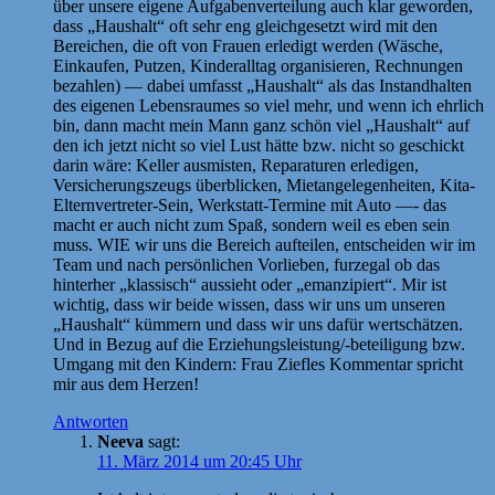
über unsere eigene Aufgabenverteilung auch klar geworden,
dass „Haushalt“ oft sehr eng gleichgesetzt wird mit den
Bereichen, die oft von Frauen erledigt werden (Wäsche,
Einkaufen, Putzen, Kinderalltag organisieren, Rechnungen
bezahlen) — dabei umfasst „Haushalt“ als das Instandhalten
des eigenen Lebensraumes so viel mehr, und wenn ich ehrlich
bin, dann macht mein Mann ganz schön viel „Haushalt“ auf
den ich jetzt nicht so viel Lust hätte bzw. nicht so geschickt
darin wäre: Keller ausmisten, Reparaturen erledigen,
Versicherungszeugs überblicken, Mietangelegenheiten, Kita-
Elternvertreter-Sein, Werkstatt-Termine mit Auto —- das
macht er auch nicht zum Spaß, sondern weil es eben sein
muss. WIE wir uns die Bereich aufteilen, entscheiden wir im
Team und nach persönlichen Vorlieben, furzegal ob das
hinterher „klassisch“ aussieht oder „emanzipiert“. Mir ist
wichtig, dass wir beide wissen, dass wir uns um unseren
„Haushalt“ kümmern und dass wir uns dafür wertschätzen.
Und in Bezug auf die Erziehungsleistung/-beteiligung bzw.
Umgang mit den Kindern: Frau Ziefles Kommentar spricht
mir aus dem Herzen!
Antworten
Neeva
sagt:
11. März 2014 um 20:45 Uhr