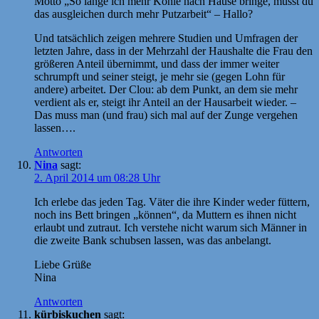
Motto „So lange ich mehr Kohle nach Hause bringe, musst du
das ausgleichen durch mehr Putzarbeit“ – Hallo?
Und tatsächlich zeigen mehrere Studien und Umfragen der
letzten Jahre, dass in der Mehrzahl der Haushalte die Frau den
größeren Anteil übernimmt, und dass der immer weiter
schrumpft und seiner steigt, je mehr sie (gegen Lohn für
andere) arbeitet. Der Clou: ab dem Punkt, an dem sie mehr
verdient als er, steigt ihr Anteil an der Hausarbeit wieder. –
Das muss man (und frau) sich mal auf der Zunge vergehen
lassen….
Antworten
Nina
sagt:
2. April 2014 um 08:28 Uhr
Ich erlebe das jeden Tag. Väter die ihre Kinder weder füttern,
noch ins Bett bringen „können“, da Muttern es ihnen nicht
erlaubt und zutraut. Ich verstehe nicht warum sich Männer in
die zweite Bank schubsen lassen, was das anbelangt.
Liebe Grüße
Nina
Antworten
kürbiskuchen
sagt: