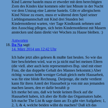
Kind Laterne basteln muss er etweder mit dem berechtigten
Zorn des Kindes klar kommen oder last Minute in der Nacht
vor dem Umzug eine Laterne basteln. Gibt er allergischem
Kind Nüsse zu essen, muss er während dem Spiel seiner
Lieblingsmannschaft mit Kind drei Stunden bei
Kindernotdienst warten, vier Tage Kindkrank nehmen und
den Ausschlag pflegen, sich beim Kindernotdienst mit Masern
anstecken und dann direkt vier Wochen zu Hause bleiben. :)
Antworten
Da Na
sagt:
14. März 2014 um 12:42 Uhr
Ich habe jetzt alles gelesen & mußte fast heulen. So wie das
hier beschrieben wird, war es ja nicht mal bei meinen Eltern
(die viell. aber auch kein representatives Bsp. sind mit einer
Frau, die das doppelte Gehalt des Mannes bekommt.) Aber
richtig: warum heißt weniger Gehalt gleich mehr Hausarbeit,
was für eine blöde Rechnung. Derjenige, die mehr verdient
kann für ihren Anteil der Hausarbeit ja von mir aus jemanden
machen lassen, den er dafür bezahlt :p
Ich merke bei uns, daß wir beide keinen Bock auf die
Hausarbeit haben, ich aber die Rolle das Organisators habe.
Ich mache The List & sage dann an: Es gibt vier Aufgaben; 1,
2, 3, & 4, welche beiden willst du machen? Daß ich das