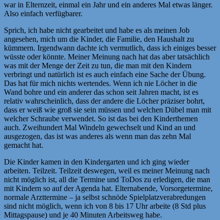
war in Elternzeit, einmal ein Jahr und ein anderes Mal etwas länger.
Also einfach verfügbarer.
Sprich, ich habe nicht gearbeitet und habe es als meinen Job
angesehen, mich um die Kinder, die Familie, den Haushalt zu
kümmern. Irgendwann dachte ich vermutlich, dass ich einiges besser
wüsste oder könnte. Meiner Meinung nach hat das aber tatsächlich
was mit der Menge der Zeit zu tun, die man mit den Kindern
verbringt und natürlich ist es auch einfach eine Sache der Übung.
Das hat für mich nichts wertendes. Wenn ich nie Löcher in die
Wand bohre und ein anderer das schon seit Jahren macht, ist es
relativ wahrscheinlich, dass der andere die Löcher präziser bohrt,
dass er weiß wie groß sie sein müssen und welchen Dübel man mit
welcher Schraube verwendet. So ist das bei den Kinderthemen
auch. Zweihundert Mal Windeln gewechselt und Kind an und
ausgezogen, das ist was anderes als wenn man das zehn Mal
gemacht hat.
Die Kinder kamen in den Kindergarten und ich ging wieder
arbeiten. Teilzeit. Teilzeit deswegen, weil es meiner Meinung nach
nicht möglich ist, all die Termine und ToDos zu erledigen, die man
mit Kindern so auf der Agenda hat. Elternabende, Vorsorgetermine,
normale Arzttermine – ja selbst schnöde Spielplatzverabredungen
sind nicht möglich, wenn ich von 8 bis 17 Uhr arbeite (8 Std plus
Mittagspause) und je 40 Minuten Arbeitsweg habe.