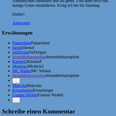
Nähmaschine rausholen und los gehts. Und dann noch das
tuntige Getue einstudieren. Krieg ich hin bis Samstag.
Danke!
Antworten
Erwähnungen
Papperlatur
Papperlatur
dasnuf
dasnuf
SirDregan
SirDregan
freundderhasenpfote
freundderhasenpfote
KleinesF
KleinesF
Morticia1
Morticia1
MC Winkel
MC Winkel
freundderhasenpfote
freundderhasenpfote
Mehr
…
Erwähnungen
Malcolm
Malcolm
zeigen
Kreuzberger
Kreuzberger
Gunnar Wrobel
Gunnar Wrobel
Weniger
…
Erwähnungen
zeigen
Schreibe einen Kommentar