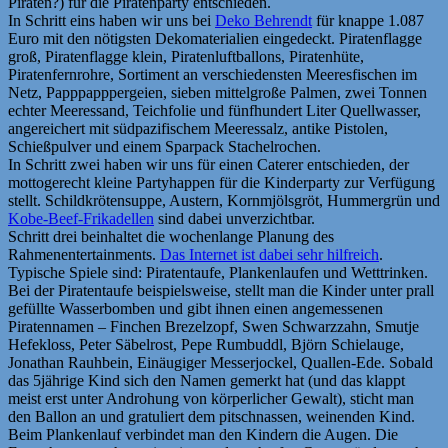
Piraten?) für die Piratenparty entschieden.
In Schritt eins haben wir uns bei
Deko Behrendt
für knappe 1.087
Euro mit den nötigsten Dekomaterialien eingedeckt. Piratenflagge
groß, Piratenflagge klein, Piratenluftballons, Piratenhüte,
Piratenfernrohre, Sortiment an verschiedensten Meeresfischen im
Netz, Papppapppergeien, sieben mittelgroße Palmen, zwei Tonnen
echter Meeressand, Teichfolie und fünfhundert Liter Quellwasser,
angereichert mit südpazifischem Meeressalz, antike Pistolen,
Schießpulver und einem Sparpack Stachelrochen.
In Schritt zwei haben wir uns für einen Caterer entschieden, der
mottogerecht kleine Partyhappen für die Kinderparty zur Verfügung
stellt. Schildkrötensuppe, Austern, Kornmjölsgröt, Hummergrün und
Kobe-Beef-Frikadellen
sind dabei unverzichtbar.
Schritt drei beinhaltet die wochenlange Planung des
Rahmenentertainments.
Das Internet ist dabei sehr hilfreich
.
Typische Spiele sind: Piratentaufe, Plankenlaufen und Wetttrinken.
Bei der Piratentaufe beispielsweise, stellt man die Kinder unter prall
gefüllte Wasserbomben und gibt ihnen einen angemessenen
Piratennamen – Finchen Brezelzopf, Swen Schwarzzahn, Smutje
Hefekloss, Peter Säbelrost, Pepe Rumbuddl, Björn Schielauge,
Jonathan Rauhbein, Einäugiger Messerjockel, Quallen-Ede. Sobald
das 5jährige Kind sich den Namen gemerkt hat (und das klappt
meist erst unter Androhung von körperlicher Gewalt), sticht man
den Ballon an und gratuliert dem pitschnassen, weinenden Kind.
Beim Plankenlauf verbindet man den Kindern die Augen. Die