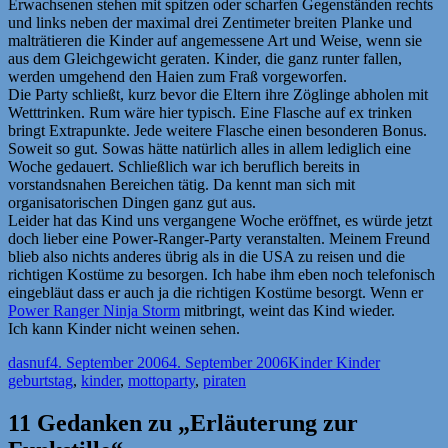
Erwachsenen stehen mit spitzen oder scharfen Gegenständen rechts
und links neben der maximal drei Zentimeter breiten Planke und
malträtieren die Kinder auf angemessene Art und Weise, wenn sie
aus dem Gleichgewicht geraten. Kinder, die ganz runter fallen,
werden umgehend den Haien zum Fraß vorgeworfen.
Die Party schließt, kurz bevor die Eltern ihre Zöglinge abholen mit
Wetttrinken. Rum wäre hier typisch. Eine Flasche auf ex trinken
bringt Extrapunkte. Jede weitere Flasche einen besonderen Bonus.
Soweit so gut. Sowas hätte natürlich alles in allem lediglich eine
Woche gedauert. Schließlich war ich beruflich bereits in
vorstandsnahen Bereichen tätig. Da kennt man sich mit
organisatorischen Dingen ganz gut aus.
Leider hat das Kind uns vergangene Woche eröffnet, es würde jetzt
doch lieber eine Power-Ranger-Party veranstalten. Meinem Freund
blieb also nichts anderes übrig als in die USA zu reisen und die
richtigen Kostüme zu besorgen. Ich habe ihm eben noch telefonisch
eingebläut dass er auch ja die richtigen Kostüme besorgt. Wenn er
Power Ranger Ninja Storm
mitbringt, weint das Kind wieder.
Ich kann Kinder nicht weinen sehen.
Autor
Veröffentlicht
Kategorien
Schlagwör
dasnuf
4. September 2006
4. September 2006
Kinder Kinder
am
geburtstag
,
kinder
,
mottoparty
,
piraten
11 Gedanken zu „Erläuterung zur