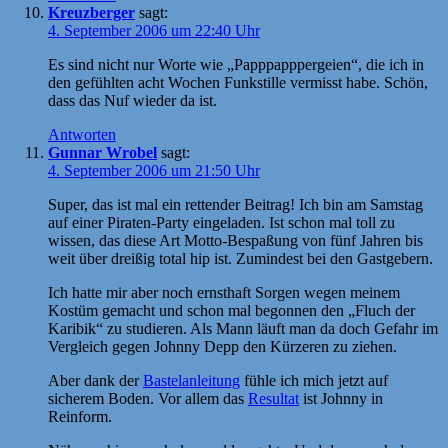
Kreuzberger
sagt:
4. September 2006 um 22:40 Uhr
Es sind nicht nur Worte wie „Papppapppergeien“, die ich in
den gefühlten acht Wochen Funkstille vermisst habe. Schön,
dass das Nuf wieder da ist.
Antworten
Gunnar Wrobel
sagt:
4. September 2006 um 21:50 Uhr
Super, das ist mal ein rettender Beitrag! Ich bin am Samstag
auf einer Piraten-Party eingeladen. Ist schon mal toll zu
wissen, das diese Art Motto-Bespaßung von fünf Jahren bis
weit über dreißig total hip ist. Zumindest bei den Gastgebern.
Ich hatte mir aber noch ernsthaft Sorgen wegen meinem
Kostüm gemacht und schon mal begonnen den „Fluch der
Karibik“ zu studieren. Als Mann läuft man da doch Gefahr im
Vergleich gegen Johnny Depp den Kürzeren zu ziehen.
Aber dank der
Bastelanleitung
fühle ich mich jetzt auf
sicherem Boden. Vor allem das
Resultat
ist Johnny in
Reinform.