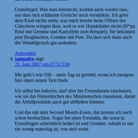
Grundregel: Was man reinsteckt, kommt auch wieder raus,
nur dass sich schlimme Gerüche noch verstärken. Ich gebe
dem Kind nichts mehr, was mich bereits beim Öffnen des
Gläschens würgen lässt, weil es wie Hundefutter riecht (H*pp
Rind mit Gemüse und Kartoffeln zum Beispiel). Sie bekommt
jetzt Biogläschen, Gemüse mit Pute. Da lässt sich dann auch
der Windelgeruch gut aushalten.
Antworten
samoafex
sagt:
21. Juni 2007 um 07:52 Uhr
Mir geht’s wie Olli – mein Tag ist gerettet, wenn ich morgens
hier einen neuen Text finde.
Ich selbst bin babylos, darf aber bei Freundinnen zuschauen,
wie sie das Hintertürchen des Minimenschen massieren, damit
die Abfallprodukte auch gut abfließen können.
Und das mit dem Second Mouth-Essen, das konnte ich auch
schon beobachten. Sogar bei einer Freundin, die sonst in
Essenfragen unheimlich heikel ist und Gemüse, sobald es nur
ein wenig matschig ist, von sich weist.