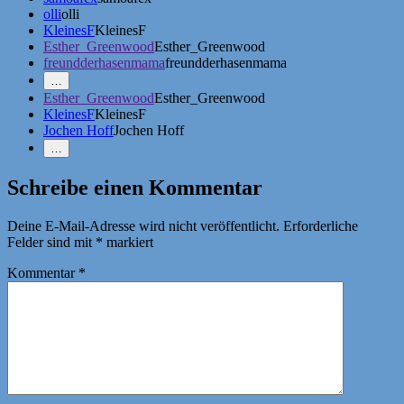
olli
olli
KleinesF
KleinesF
Esther_Greenwood
Esther_Greenwood
freundderhasenmama
freundderhasenmama
Mehr
…
Erwähnungen
Esther_Greenwood
Esther_Greenwood
zeigen
KleinesF
KleinesF
Jochen Hoff
Jochen Hoff
Weniger
…
Erwähnungen
zeigen
Schreibe einen Kommentar
Deine E-Mail-Adresse wird nicht veröffentlicht.
Erforderliche
Felder sind mit
*
markiert
Kommentar
*