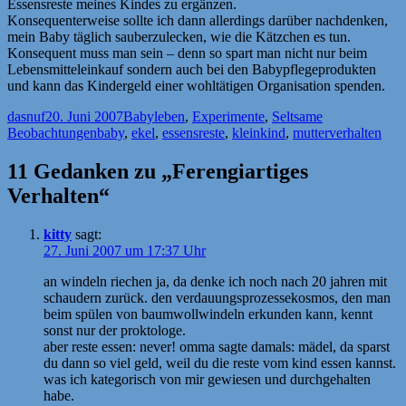
Essensreste meines Kindes zu ergänzen.
Konsequenterweise sollte ich dann allerdings darüber nachdenken,
mein Baby täglich sauberzulecken, wie die Kätzchen es tun.
Konsequent muss man sein – denn so spart man nicht nur beim
Lebensmitteleinkauf sondern auch bei den Babypflegeprodukten
und kann das Kindergeld einer wohltätigen Organisation spenden.
Autor
Veröffentlicht
Kategorien
dasnuf
20. Juni 2007
Babyleben
,
Experimente
,
Seltsame
am
Schlagwörter
Beobachtungen
baby
,
ekel
,
essensreste
,
kleinkind
,
mutterverhalten
11 Gedanken zu „Ferengiartiges
Verhalten“
kitty
sagt:
27. Juni 2007 um 17:37 Uhr
an windeln riechen ja, da denke ich noch nach 20 jahren mit
schaudern zurück. den verdauungsprozessekosmos, den man
beim spülen von baumwollwindeln erkunden kann, kennt
sonst nur der proktologe.
aber reste essen: never! omma sagte damals: mädel, da sparst
du dann so viel geld, weil du die reste vom kind essen kannst.
was ich kategorisch von mir gewiesen und durchgehalten
habe.