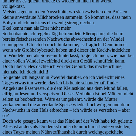
umher bis es quiekt, drücke es wieder an mich und werde
vollgekotzt.
Meistens genau in den Ausschnitt, wo sich zwischen den Brüsten
kleine anverdaute Milchbrocken sammeln. So kommt es, dass mein
Baby und ich meistens ein wenig streng riechen.
Ekel kennt man als Elter nicht mehr.
So beobachte ich regelmäßig befreundete Elternpaare, die beim
bereits fleischessenden Nachwuchs abwechselnd an der Windel
schnuppern. Ob ich da noch hinkomme, ist fraglich. Denn immer
wenn wir Großbabybesuch haben und dieser ein Kackiwindelchen
im Windeleimer als Souvenir hinterlässt, frage ich mich, wie man bei
einer vollen Windel zweifelnd direkt am Gesäß schnüffeln kann.
Doch über vieles dachte ich vor der Geburt: das mache ich nie,
niemals. Ich doch nicht!
So gerate ich langsam in Zweifel darüber, ob ich vielleicht eines
Tages etwas tun werde, das ich bis heute schauderhaft finde:
Angekaute Essenreste, die dem Kleinstkind aus dem Mund fallen,
eifrig auflesen und verspeisen. Dieses Verhalten ist bei Müttern nicht
selten zu beobachten. Wäre es umgekehrt, würde die Mutter
vorkauen und die anverdaute Speise wieder hochwürgen und dem
Nachwuchs in den Hals erbrechen – ich würde es verstehen – aber
so?
Doch wie gesagt, kaum war das Kind auf der Welt habe ich gelernt:
Alles ist anders als Du denkst und so kann ich mir heute vorstellen,
eines Tages meinen Nährstoffhaushalt durch weichgespeichelte