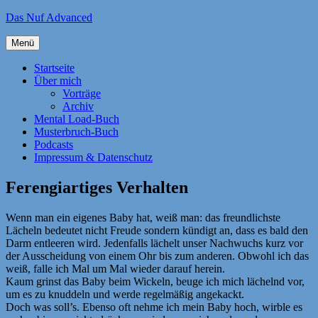
Zum
Das Nuf Advanced
Inhalt
springen
Menü
Startseite
Über mich
Vorträge
Archiv
Mental Load-Buch
Musterbruch-Buch
Podcasts
Impressum & Datenschutz
Ferengiartiges Verhalten
Wenn man ein eigenes Baby hat, weiß man: das freundlichste
Lächeln bedeutet nicht Freude sondern kündigt an, dass es bald den
Darm entleeren wird. Jedenfalls lächelt unser Nachwuchs kurz vor
der Ausscheidung von einem Ohr bis zum anderen. Obwohl ich das
weiß, falle ich Mal um Mal wieder darauf herein.
Kaum grinst das Baby beim Wickeln, beuge ich mich lächelnd vor,
um es zu knuddeln und werde regelmäßig angekackt.
Doch was soll’s. Ebenso oft nehme ich mein Baby hoch, wirble es