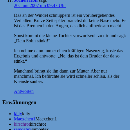
Jochen Hoff
sagt:
20. Juni 2007 um 09:47 Uhr
Das an der Windel schnuppern ist ein vorübergehendes
Verhalten. Kurze Zeit später brauchst du keine Nase mehr. Es
ist das Brennen in den Augen, das dich aufmerksam macht.
Sonst kommt die kleine Tochter vorwurfsvoll zu dir und sagt:
„Dein Sohn stinkt!“
Ich nehme dann immer einen kräftigen Nasenzug, koste das
Ergebnis und antworte. „Ne. das ist dein Bruder der da so
stinkt.“
Manchmal bringt sie ihn dann zur Mutter. Aber nur
manchmal. Ich befürchte sie wird schneller schlau, als der
Kleinste sauber.
Antworten
Erwähnungen
kitty
kitty
Maexchen1
Maexchen1
kirschrot
kirschrot
samoafex
samoafex