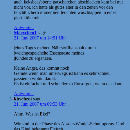
auch keksbeasbberte patscherchen abschlecken kam bei mir
nicht vor. ich hatte als gutes elter in den zeiten vor den
feuchttüchern immer nen feuchten waschlappen in einer
plastiktüte mit.
Antworten
Maexchen1
sagt:
21. Juni 2007 um 14:51 Uhr
|eines Tages meinen Nährstoffhaushalt durch
|weichgespeichelte Essensreste meines
|Kindes zu ergänzen.
Keine Angst, das kommt noch.
Gerade wenn man unterwegs ist kann es sehr schnell
passieren wohin damit.
Es ist einfacher und schneller zu Entsorgen, wenn das dann…
Antworten
kirschrot
sagt:
21. Juni 2007 um 09:53 Uhr
Ähm. Was ist Ekel?
Wir sind in der Phase des An-der-Windel-Schnupperns. Und
das Kind bekommt Fleisch.