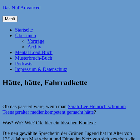
Zum
Das Nuf Advanced
Inhalt
springen
Menü
Startseite
Über mich
Vorträge
Archiv
Mental Load-Buch
Musterbruch-Buch
Podcasts
Impressum & Datenschutz
Hätte, hätte, Fahrradkette
Ob das passiert wäre, wenn man
Sarah-Lee Heinrich schon im
Teenageralter medienkompetent gemacht hätte
?
Was? Wo? Wie? Ok, hier ein bisschen Kontext:
Die neu gewählte Sprecherin der Grünen Jugend hat im Alter von
13/14 Jahren Mist gebaut und Dinge im Netz von sich gegeben, die