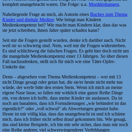
komplett unangebracht waren. Die Folge: u.a.
Morddrohungen
.
Naheliegende Frage an mich, als Autorin eines
Buches zum Thema
Kinder und digitale Medien
: Wie bringt man Kindern
Medienkompetenz bei? Wie macht man Kindern klar, dass das was
sie jetzt schreiben, ihnen Jahre später schaden kann?
Seit mir die Fragen gestellt wurden, denke ich darüber nach. Nicht
weil sie so schwierig sind. Nein, weil mir die Fragen widerstreben.
Es sind schlichtweg die falschen Fragen. Es geht hier doch nicht um
die mangelnde Medienkompetenz einer 13 Jährigen. So über diesen
Fall nachzudenken, stellt sich für mich wie eine Täter-Opfer-
Umkehr dar.
Denn – abgesehen vom Thema Medienkompetenz – wer mit 13
nicht Dinge gesagt oder getan hat, die sie/er heute nicht mehr tun
würde, der werfe bitte den ersten Stein. Wenn ich mich an meine
eigene Nase fasse, so fallen mir wirklich eine ganze Reihe Dinge
ein, von denen ich hoffe, dass meine Kinder sie auslassen. Da ist
noch am banalsten, dass ich Formulierungen „wie behindert ist das
eigentlich?“ oder „voll schwul“ als Abwertungen genutzt habe.
Heute ist mir völlig klar, dass das unangebracht ist und ich schäme
mich, dass ich früher nicht selbst drauf gekommen bin. Wie gesagt,
das sind kleine Beispiele, ich bin mir sehr sicher, dass man mir noch
eine Reihe anderer, viel schwerwiegenderer Verfehlungen