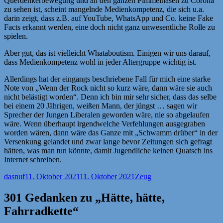
Querdenkerbewegung und an den ganzen Pimmelnasen zu Corona
zu sehen ist, scheint mangelnde Medienkompetenz, die sich u.a.
darin zeigt, dass z.B. auf YouTube, WhatsApp und Co. keine Fake
Facts erkannt werden, eine doch nicht ganz unwesentliche Rolle zu
spielen.
Aber gut, das ist vielleicht Whataboutism. Einigen wir uns darauf,
dass Medienkompetenz wohl in jeder Altergruppe wichtig ist.
Allerdings hat der eingangs beschriebene Fall für mich eine starke
Note von „Wenn der Rock nicht so kurz wäre, dann wäre sie auch
nicht belästigt worden“. Denn ich bin mir sehr sicher, dass das selbe
bei einem 20 Jährigen, weißen Mann, der jüngst … sagen wir
Sprecher der Jungen Liberalen geworden wäre, nie so abgelaufen
wäre. Wenn überhaupt irgendwelche Verfehlungen ausgegraben
worden wären, dann wäre das Ganze mit „Schwamm drüber“ in der
Versenkung gelandet und zwar lange bevor Zeitungen sich gefragt
hätten, was man tun könnte, damit Jugendliche keinen Quatsch ins
Internet schreiben.
Autor
Veröffentlicht
Kategorien
dasnuf
11. Oktober 2021
11. Oktober 2021
Zeug
am
301 Gedanken zu „Hätte, hätte,
Fahrradkette“