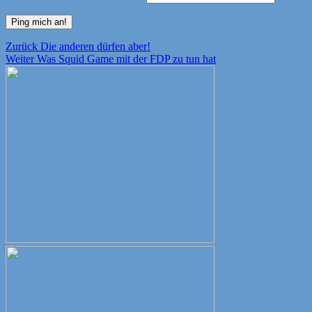
Beitragsnavigation
Vorheriger
Zurück
Die anderen dürfen aber!
Nächster
Beitrag:
Weiter
Was Squid Game mit der FDP zu tun hat
Beitrag: