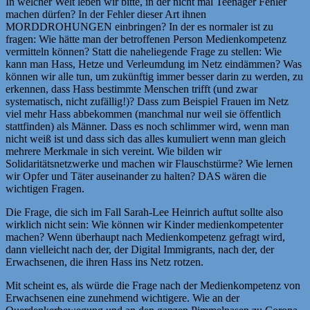
In welcher Welt leben wir bitte, in der nicht mal Teenager Fehler
machen dürfen? In der Fehler dieser Art ihnen
MORDDROHUNGEN einbringen? In der es normaler ist zu
fragen: Wie hätte man der betroffenen Person Medienkompetenz
vermitteln können? Statt die naheliegende Frage zu stellen: Wie
kann man Hass, Hetze und Verleumdung im Netz eindämmen? Was
können wir alle tun, um zukünftig immer besser darin zu werden, zu
erkennen, dass Hass bestimmte Menschen trifft (und zwar
systematisch, nicht zufällig!)? Dass zum Beispiel Frauen im Netz
viel mehr Hass abbekommen (manchmal nur weil sie öffentlich
stattfinden) als Männer. Dass es noch schlimmer wird, wenn man
nicht weiß ist und dass sich das alles kumuliert wenn man gleich
mehrere Merkmale in sich vereint. Wie bilden wir
Solidaritätsnetzwerke und machen wir Flauschstürme? Wie lernen
wir Opfer und Täter auseinander zu halten? DAS wären die
wichtigen Fragen.
Die Frage, die sich im Fall Sarah-Lee Heinrich auftut sollte also
wirklich nicht sein: Wie können wir Kinder medienkompetenter
machen? Wenn überhaupt nach Medienkompetenz gefragt wird,
dann vielleicht nach der, der Digital Immigrants, nach der, der
Erwachsenen, die ihren Hass ins Netz rotzen.
Mit scheint es, als würde die Frage nach der Medienkompetenz von
Erwachsenen eine zunehmend wichtigere. Wie an der