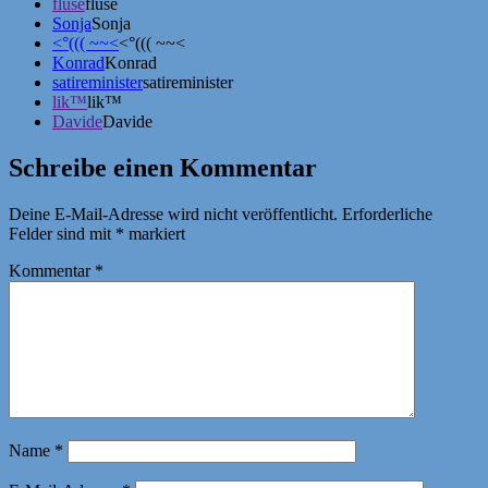
fluse
fluse
Sonja
Sonja
<°((( ~~<
<°((( ~~<
Konrad
Konrad
satireminister
satireminister
lik™
lik™
Davide
Davide
Schreibe einen Kommentar
Deine E-Mail-Adresse wird nicht veröffentlicht.
Erforderliche
Felder sind mit
*
markiert
Kommentar
*
Name
*