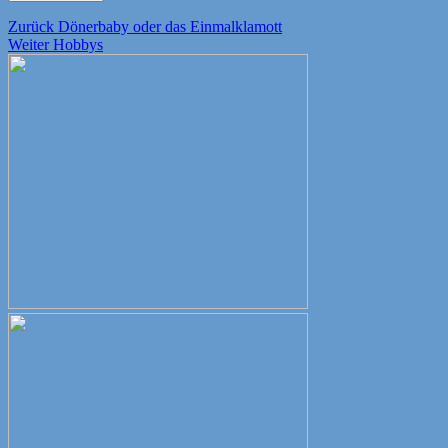
Beitragsnavigation
Vorheriger
Zurück
Dönerbaby oder das Einmalklamott
Nächster
Beitrag:
Weiter
Hobbys
Beitrag: