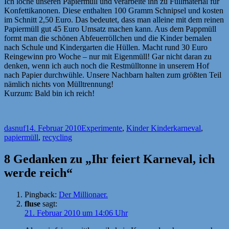
Ich loche unseren Papiermüll und verarbeite ihn zu Füllmaterial für
Konfettikanonen. Diese enthalten 100 Gramm Schnipsel und kosten
im Schnitt 2,50 Euro. Das bedeutet, dass man alleine mit dem reinen
Papiermüll gut 45 Euro Umsatz machen kann. Aus dem Pappmüll
formt man die schönen Abfeuerröllchen und die Kinder bemalen
nach Schule und Kindergarten die Hüllen. Macht rund 30 Euro
Reingewinn pro Woche – nur mit Eigenmüll! Gar nicht daran zu
denken, wenn ich auch noch die Restmülltonne in unserem Hof
nach Papier durchwühle. Unsere Nachbarn halten zum größten Teil
nämlich nichts von Mülltrennung!
Kurzum: Bald bin ich reich!
Autor
Veröffentlicht
Kategorien
Schlagwörter
dasnuf
14. Februar 2010
Experimente
,
Kinder Kinder
karneval
,
am
papiermüll
,
recycling
8 Gedanken zu „Ihr feiert Karneval, ich
werde reich“
Pingback:
Der Millionaer.
fluse
sagt:
21. Februar 2010 um 14:06 Uhr