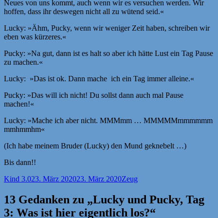
Neues von uns kommt, auch wenn wir es versuchen werden. Wir
hoffen, dass ihr deswegen nicht all zu wütend seid.«
Lucky: »Ähm, Pucky, wenn wir weniger Zeit haben, schreiben wir
eben was kürzeres.«
Pucky: »Na gut, dann ist es halt so aber ich hätte Lust ein Tag Pause
zu machen.«
Lucky: »Das ist ok. Dann mache ich ein Tag immer alleine.«
Pucky: »Das will ich nicht! Du sollst dann auch mal Pause
machen!«
Lucky: »Mache ich aber nicht. MMMmm … MMMMMmmmmmm
mmhmmhm«
(Ich habe meinem Bruder (Lucky) den Mund geknebelt …)
Bis dann!!
Autor
Veröffentlicht
Kategorien
Kind 3.0
23. März 2020
23. März 2020
Zeug
am
13 Gedanken zu „Lucky und Pucky, Tag
3: Was ist hier eigentlich los?“