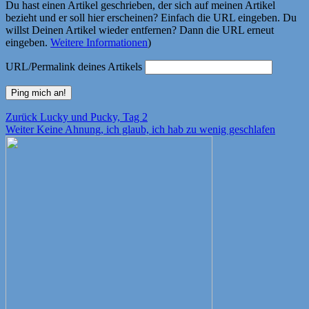
Du hast einen Artikel geschrieben, der sich auf meinen Artikel
bezieht und er soll hier erscheinen? Einfach die URL eingeben. Du
willst Deinen Artikel wieder entfernen? Dann die URL erneut
eingeben.
Weitere Informationen
)
URL/Permalink deines Artikels
Beitragsnavigation
Vorheriger
Zurück
Lucky und Pucky, Tag 2
Nächster
Beitrag:
Weiter
Keine Ahnung, ich glaub, ich hab zu wenig geschlafen
Beitrag: