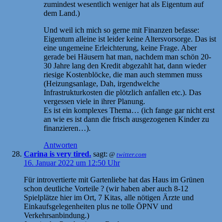
zumindest wesentlich weniger hat als Eigentum auf
dem Land.)
Und weil ich mich so gerne mit Finanzen befasse:
Eigentum alleine ist leider keine Altersvorsorge. Das ist
eine ungemeine Erleichterung, keine Frage. Aber
gerade bei Häusern hat man, nachdem man schön 20-
30 Jahre lang den Kredit abgezahlt hat, dann wieder
riesige Kostenblöcke, die man auch stemmen muss
(Heizungsanlage, Dah, irgendwelche
Infrastrukturkosten die plötzlich anfallen etc.). Das
vergessen viele in ihrer Planung.
Es ist ein komplexes Thema… (ich fange gar nicht erst
an wie es ist dann die frisch ausgezogenen Kinder zu
finanzieren…).
Antworten
Carina is very tired.
sagt:
@
twitter.com
16. Januar 2022 um 12:50 Uhr
Für introvertierte mit Gartenliebe hat das Haus im Grünen
schon deutliche Vorteile ? (wir haben aber auch 8-12
Spielplätze hier im Ort, 7 Kitas, alle nötigen Ärzte und
Einkaufsgelegenheiten plus ne tolle ÖPNV und
Verkehrsanbindung.)