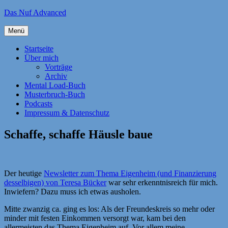
Zum
Das Nuf Advanced
Inhalt
springen
Menü
Startseite
Über mich
Vorträge
Archiv
Mental Load-Buch
Musterbruch-Buch
Podcasts
Impressum & Datenschutz
Schaffe, schaffe Häusle baue
Der heutige
Newsletter zum Thema Eigenheim (und Finanzierung
desselbigen) von Teresa Bücker
war sehr erkenntnisreich für mich.
Inwiefern? Dazu muss ich etwas ausholen.
Mitte zwanzig ca. ging es los: Als der Freundeskreis so mehr oder
minder mit festen Einkommen versorgt war, kam bei den
allermeisten das Thema Eigenheim auf. Vor allem meine