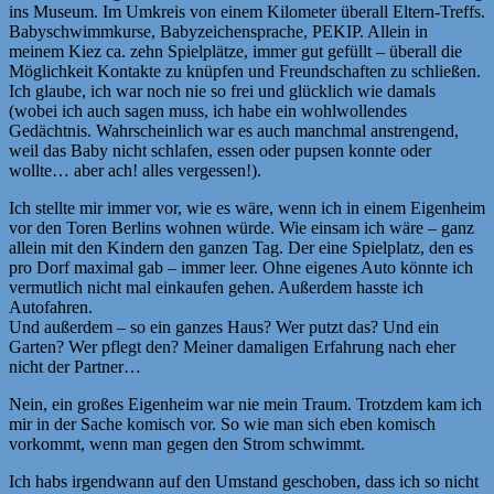
ins Museum. Im Umkreis von einem Kilometer überall Eltern-Treffs.
Babyschwimmkurse, Babyzeichensprache, PEKIP. Allein in
meinem Kiez ca. zehn Spielplätze, immer gut gefüllt – überall die
Möglichkeit Kontakte zu knüpfen und Freundschaften zu schließen.
Ich glaube, ich war noch nie so frei und glücklich wie damals
(wobei ich auch sagen muss, ich habe ein wohlwollendes
Gedächtnis. Wahrscheinlich war es auch manchmal anstrengend,
weil das Baby nicht schlafen, essen oder pupsen konnte oder
wollte… aber ach! alles vergessen!).
Ich stellte mir immer vor, wie es wäre, wenn ich in einem Eigenheim
vor den Toren Berlins wohnen würde. Wie einsam ich wäre – ganz
allein mit den Kindern den ganzen Tag. Der eine Spielplatz, den es
pro Dorf maximal gab – immer leer. Ohne eigenes Auto könnte ich
vermutlich nicht mal einkaufen gehen. Außerdem hasste ich
Autofahren.
Und außerdem – so ein ganzes Haus? Wer putzt das? Und ein
Garten? Wer pflegt den? Meiner damaligen Erfahrung nach eher
nicht der Partner…
Nein, ein großes Eigenheim war nie mein Traum. Trotzdem kam ich
mir in der Sache komisch vor. So wie man sich eben komisch
vorkommt, wenn man gegen den Strom schwimmt.
Ich habs irgendwann auf den Umstand geschoben, dass ich so nicht