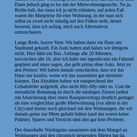
Dann jedoch ging es los mit der Mietwohnungssuche. Na ja,
Berlin halt, das muss ich ja nicht erläutern, auf jeden Fall
waren die Mietpreise für eine Wohnung, in der man sich
selbst zu zweit nicht ständig auf den Füßen steht, derart
horrend, dass ich anfing, mich nach Alternativen
umzuschauen.
Lange Rede, kurzer Sinn: Wir haben dann ein Haus am
Stadtrand gekauft. Ein Auto hatten und haben wir übrigens
nicht. Hier fährt ein Bus. Anfangs alle 20 Minuten,
inzwischen alle 10, aber ich habe mir irgendwann ein Fahrrad
gegönnt und muss sagen, das geht prima ohne Auto. Jetzt zu
den Preisen: Wir haben damals entschieden, dass wir das
Haus nur kaufen, wenn wir das zusammen gut stemmen
können. Das Abzahlen haben wir entsprechend der
Gehaltshöhe aufgeteilt, also nicht fifty-fifty oder so. Und die
monatliche Belastung ist durch die niedrigen Zinsen (selbst
mit Absicherung über einen Bausparvertrag) deutlich geringer
als eine vergleichbar große Mietwohnung (vor allem in der
City) und immer noch gleichauf mit den Wohnungen, die wir
damals gerne zur Miete gehabt hätten (und das waren keine
Paläste). Sparen und Verzicht sind also gar kein Problem.
Der dauerhafte Niedrigzins zusammen mit dem Mangel an
Wohnungen und den chronisch steigenden Mieten hat da,