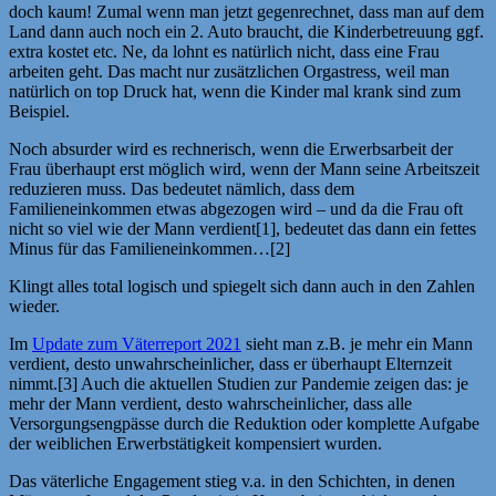
doch kaum! Zumal wenn man jetzt gegenrechnet, dass man auf dem
Land dann auch noch ein 2. Auto braucht, die Kinderbetreuung ggf.
extra kostet etc. Ne, da lohnt es natürlich nicht, dass eine Frau
arbeiten geht. Das macht nur zusätzlichen Orgastress, weil man
natürlich on top Druck hat, wenn die Kinder mal krank sind zum
Beispiel.
Noch absurder wird es rechnerisch, wenn die Erwerbsarbeit der
Frau überhaupt erst möglich wird, wenn der Mann seine Arbeitszeit
reduzieren muss. Das bedeutet nämlich, dass dem
Familieneinkommen etwas abgezogen wird – und da die Frau oft
nicht so viel wie der Mann verdient[1], bedeutet das dann ein fettes
Minus für das Familieneinkommen…[2]
Klingt alles total logisch und spiegelt sich dann auch in den Zahlen
wieder.
Im
Update zum Väterreport 2021
sieht man z.B. je mehr ein Mann
verdient, desto unwahrscheinlicher, dass er überhaupt Elternzeit
nimmt.[3] Auch die aktuellen Studien zur Pandemie zeigen das: je
mehr der Mann verdient, desto wahrscheinlicher, dass alle
Versorgungsengpässe durch die Reduktion oder komplette Aufgabe
der weiblichen Erwerbstätigkeit kompensiert wurden.
Das väterliche Engagement stieg v.a. in den Schichten, in denen