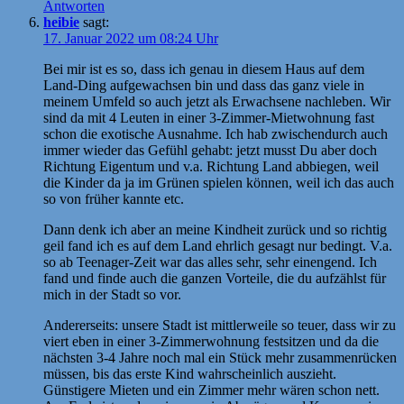
Antworten
heibie
sagt:
17. Januar 2022 um 08:24 Uhr
Bei mir ist es so, dass ich genau in diesem Haus auf dem
Land-Ding aufgewachsen bin und dass das ganz viele in
meinem Umfeld so auch jetzt als Erwachsene nachleben. Wir
sind da mit 4 Leuten in einer 3-Zimmer-Mietwohnung fast
schon die exotische Ausnahme. Ich hab zwischendurch auch
immer wieder das Gefühl gehabt: jetzt musst Du aber doch
Richtung Eigentum und v.a. Richtung Land abbiegen, weil
die Kinder da ja im Grünen spielen können, weil ich das auch
so von früher kannte etc.
Dann denk ich aber an meine Kindheit zurück und so richtig
geil fand ich es auf dem Land ehrlich gesagt nur bedingt. V.a.
so ab Teenager-Zeit war das alles sehr, sehr einengend. Ich
fand und finde auch die ganzen Vorteile, die du aufzählst für
mich in der Stadt so vor.
Andererseits: unsere Stadt ist mittlerweile so teuer, dass wir zu
viert eben in einer 3-Zimmerwohnung festsitzen und da die
nächsten 3-4 Jahre noch mal ein Stück mehr zusammenrücken
müssen, bis das erste Kind wahrscheinlich auszieht.
Günstigere Mieten und ein Zimmer mehr wären schon nett.