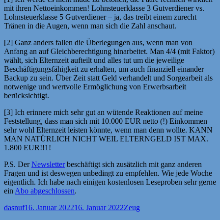
mit ihren Nettoeinkommen! Lohnsteuerklasse 3 Gutverdiener vs.
Lohnsteuerklasse 5 Gutverdiener – ja, das treibt einem zurecht
Tränen in die Augen, wenn man sich die Zahl anschaut.
[2] Ganz anders fallen die Überlegungen aus, wenn man von
Anfang an auf Gleichberechtigung hinarbeitet. Man 4/4 (mit Faktor)
wählt, sich Elternzeit aufteilt und alles tut um die jeweilige
Beschäftigungsfähigkeit zu erhalten, um auch finanziell einander
Backup zu sein. Über Zeit statt Geld verhandelt und Sorgearbeit als
notwenige und wertvolle Ermöglichung von Erwerbsarbeit
berücksichtigt.
[3] Ich erinnere mich sehr gut an wütende Reaktionen auf meine
Feststellung, dass man sich mit 10.000 EUR netto (!) Einkommen
sehr wohl Elternzeit leisten könnte, wenn man denn wollte. KANN
MAN NATÜRLICH NICHT WEIL ELTERNGELD IST MAX.
1.800 EUR!!1!
P.S. Der
Newsletter
beschäftigt sich zusätzlich mit ganz anderen
Fragen und ist deswegen unbedingt zu empfehlen. Wie jede Woche
eigentlich. Ich habe nach einigen kostenlosen Leseproben sehr gerne
ein
Abo abgeschlossen
.
Autor
Veröffentlicht
Kategorien
dasnuf
16. Januar 2022
16. Januar 2022
Zeug
am