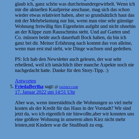
glaub ich, ganz schön was durcheinandergewirbelt. Wenn ich
mir die aktuellen Kaufpreise anschaue, mag sich das schon
wieder etwas relativiert haben, aber so grundsätzlich haut das
mit der Mehrbelastung nur hin, wenn man eine sehr günstige
Wohnung freiwillig fürs Eigenheim aufgibt und nicht ohnehin
an der Klippe zum Rausschmiss steht. Und auf Garten und
Co. müssen beide auch dauerhaft Bock haben, da bin ich
ganz bei dir. Meiner Erfahrung nach kommt das von alleine,
wenn man erst mal sieht, wie Dinge wachsen und gedeihen.
PS: Ich hab den Newsletter auch gelesen, der war sehr
erhellend, weil ich tatsächlich über manche Aspekte noch nie
nachgedacht hatte. Danke für den Story-Tipp. :)
Antworten
FriedaBertha
sagt:
@
twitter.com
17. Januar 2022 um 14:51 Uhr
Aber was, wenn innerstädtisch die Wohnungen so viel mehr
kosten als der Kredit für das Haus in der Vorstadt? Wir sind
jetzt da, wo ich eigentlich nie hinwollte,aber wir konnten uns
eine größere Wohnung in unserem alten Kiez nicht mehr
leisten,mit Kindern war die Studibudi zu eng.