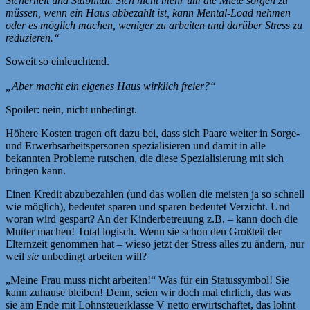
Sicherheit und Stabilität. Sich nicht mehr um die Miete sorgen zu
müssen, wenn ein Haus abbezahlt ist, kann Mental-Load nehmen
oder es möglich machen, weniger zu arbeiten und darüber Stress zu
reduzieren.“
Soweit so einleuchtend.
„Aber macht ein eigenes Haus wirklich freier?“
Spoiler: nein, nicht unbedingt.
Höhere Kosten tragen oft dazu bei, dass sich Paare weiter in Sorge-
und Erwerbsarbeitspersonen spezialisieren und damit in alle
bekannten Probleme rutschen, die diese Spezialisierung mit sich
bringen kann.
Einen Kredit abzubezahlen (und das wollen die meisten ja so schnell
wie möglich), bedeutet sparen und sparen bedeutet Verzicht. Und
woran wird gespart? An der Kinderbetreuung z.B. – kann doch die
Mutter machen! Total logisch. Wenn sie schon den Großteil der
Elternzeit genommen hat – wieso jetzt der Stress alles zu ändern, nur
weil
sie
unbedingt arbeiten will?
„Meine Frau muss nicht arbeiten!“ Was für ein Statussymbol! Sie
kann zuhause bleiben! Denn, seien wir doch mal ehrlich, das was
sie am Ende mit Lohnsteuerklasse V netto erwirtschaftet, das lohnt