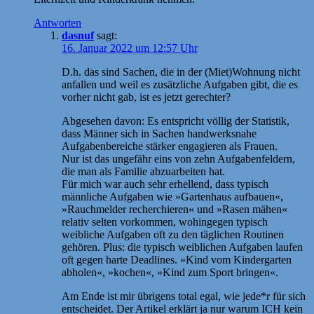
Antworten
dasnuf
sagt:
16. Januar 2022 um 12:57 Uhr
D.h. das sind Sachen, die in der (Miet)Wohnung nicht
anfallen und weil es zusätzliche Aufgaben gibt, die es
vorher nicht gab, ist es jetzt gerechter?
Abgesehen davon: Es entspricht völlig der Statistik,
dass Männer sich in Sachen handwerksnahe
Aufgabenbereiche stärker engagieren als Frauen.
Nur ist das ungefähr eins von zehn Aufgabenfeldern,
die man als Familie abzuarbeiten hat.
Für mich war auch sehr erhellend, dass typisch
männliche Aufgaben wie »Gartenhaus aufbauen«,
»Rauchmelder recherchieren« und »Rasen mähen«
relativ selten vorkommen, wohingegen typisch
weibliche Aufgaben oft zu den täglichen Routinen
gehören. Plus: die typisch weiblichen Aufgaben laufen
oft gegen harte Deadlines. »Kind vom Kindergarten
abholen«, »kochen«, »Kind zum Sport bringen«.
Am Ende ist mir übrigens total egal, wie jede*r für sich
entscheidet. Der Artikel erklärt ja nur warum ICH kein