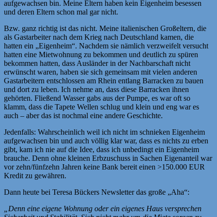
aufgewachsen bin. Meine Eltern haben kein Eigenheim besessen
und deren Eltern schon mal gar nicht.
Bzw. ganz richtig ist das nicht. Meine italienischen Großeltern, die
als Gastarbeiter nach dem Krieg nach Deutschland kamen, die
hatten ein „Eigenheim“. Nachdem sie nämlich verzweifelt versucht
hatten eine Mietwohnung zu bekommen und deutlich zu spüren
bekommen hatten, dass Ausländer in der Nachbarschaft nicht
erwünscht waren, haben sie sich gemeinsam mit vielen anderen
Gastarbeitern entschlossen am Rhein entlang Barracken zu bauen
und dort zu leben. Ich nehme an, dass diese Barracken ihnen
gehörten. Fließend Wasser gabs aus der Pumpe, es war oft so
klamm, dass die Tapete Wellen schlug und klein und eng war es
auch – aber das ist nochmal eine andere Geschichte.
Jedenfalls: Wahrscheinlich weil ich nicht im schnieken Eigenheim
aufgewachsen bin und auch völlig klar war, dass es nichts zu erben
gibt, kam ich nie auf die Idee, dass ich unbedingt ein Eigenheim
brauche. Denn ohne kleinen Erbzuschuss in Sachen Eigenanteil war
vor zehn/fünfzehn Jahren keine Bank bereit einen >150.000 EUR
Kredit zu gewähren.
Dann heute bei Teresa Bückers Newsletter das große „Aha“:
„Denn eine eigene Wohnung oder ein eigenes Haus versprechen