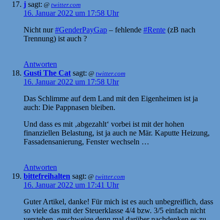
j
sagt:
@
twitter.com
16. Januar 2022 um 17:58 Uhr
Nicht nur
#GenderPayGap
– fehlende
#Rente
(zB nach
Trennung) ist auch ?
Antworten
Gusti The Cat
sagt:
@
twitter.com
16. Januar 2022 um 17:58 Uhr
Das Schlimme auf dem Land mit den Eigenheimen ist ja
auch: Die Pappnasen bleiben.
Und dass es mit ‚abgezahlt‘ vorbei ist mit der hohen
finanziellen Belastung, ist ja auch ne Mär. Kaputte Heizung,
Fassadensanierung, Fenster wechseln …
Antworten
bittefreihalten
sagt:
@
twitter.com
16. Januar 2022 um 17:41 Uhr
Guter Artikel, danke! Für mich ist es auch unbegreiflich, dass
so viele das mit der Steuerklasse 4/4 bzw. 3/5 einfach nicht
verstehen, geschweige denn mal darüber nachdenken es zu