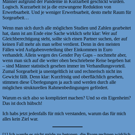
Männer aufgrund der Pandemie in Kurzarbeit geschickt wurden.
Logisch. Kurzarbeit ist ja die erzwungene Reduktion von
Erwerbsarbeit. Und je weniger Erwerbsarbeit, desto mehr Raum für
Sorgearbeit…
Wenn man sich durch alle möglichen Studien und Zahlen gearbeitet
hat, dann ist am Ende eine Sache wirklich sehr klar: Wer auf
Gleichberechtigung steht, sollte sich einen Partner suchen, der auf
keinen Fall mehr als man selbst verdient. Denn in den meisten
Fällen wird Aufgabenverteilung über Einkommen in Euro
verhandelt. Allein wegen des Gender Pay Gaps – nochmehr aber,
wenn man sich auf die weiter oben beschriebene Reise begeben hat
– sind Männer statistisch gesehen immer im Verhandlungsvorteil.
Zumal Sorgearbeit ja unentgeltlich ist und rechnerisch nicht ins
Gewicht fällt. Denn klar: Kurzfristig und oberflächlich gesehen,
stimmen diese Überlegungen ja auch und werden durch alle
möglichen strukturellen Rahmenbedingungen gefördert.
Warum es sich also so kompliziert machen? Und so ein Eigenheim?
Das ist doch hübsch!
Ich habs jetzt jedenfalls für mich verstanden, warum das für mich
alles kein Ziel war.
[1] Ich werde es nicht müde zu betonen, die Paare rechnen wirklich