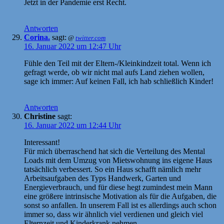
Jetzt in der Pandemie erst Recht.
Antworten
Corina.
sagt:
@
twitter.com
16. Januar 2022 um 12:47 Uhr
Fühle den Teil mit der Eltern-/Kleinkindzeit total. Wenn ich
gefragt werde, ob wir nicht mal aufs Land ziehen wollen,
sage ich immer: Auf keinen Fall, ich hab schließlich Kinder!
Antworten
Christine
sagt:
16. Januar 2022 um 12:44 Uhr
Interessant!
Für mich überraschend hat sich die Verteilung des Mental
Loads mit dem Umzug von Mietswohnung ins eigene Haus
tatsächlich verbessert. So ein Haus schafft nämlich mehr
Arbeitsaufgaben des Typs Handwerk, Garten und
Energieverbrauch, und für diese hegt zumindest mein Mann
eine größere intrinsische Motivation als für die Aufgaben, die
sonst so anfallen. In unserem Fall ist es allerdings auch schon
immer so, dass wir ähnlich viel verdienen und gleich viel
Elternzeit und Kinderkrank nehmen.