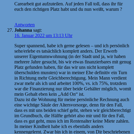
Carearbeit gut aufzuteilen. Auf jeden Fall toll, dass ihr für
euch den richtigen Platz habt und du nun weißt, warum ?
Antworten
Johanna
sagt:
16. Januar 2022 um 13:13 Uhr
Super spannend, habe ich gerne gelesen – und ich persönlich
sehe/erlebe es tatsächlich komplett anders. Der Erwerb
unserer Eigentumswohnung (in der Stadt und ja, wir haben
mehrere Jahre gesucht, bis wir etwas finanzierbares mit genug
Platz gefunden haben, für das wir uns nicht komplett
überschulden mussten) war in meiner Ehe definitiv ein Turn
in Richtung mehr Gleichberechtigung. Mein Mann verdient
zwar mehr als ich und arbeitet 100%, vs. ich 75%, trotzdem
war die Finanzierung nur über beide Gehälter möglich, womit
mein Gehalt eben kein „Add On“ ist.
Dazu ist die Wohnung für meine persönliche Rechnung auch
eine wichtige Säule der Altersvorsorge, denn für den Fall,
dass es mit uns beiden schief geht, stehen wir gleichberechtigt
im Grundbuch, die Hälfte gehört also mir und für den Fall,
dass es gut geht, muss ich im Rentenalter keine Miete zahlen.
In meiner Kindheit habe ich es ebenfalls anders
kennengelernt. Zwar bin ich in einem, von Dir beschriebenen