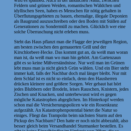
wird es spanned: Auch in der ländlichen Natur, zwischen
Feldern und grünen Weiden, romantischen Wäldchen und
idyllischen Seen, haben es Menschen für nötig gehalten in
Überflutungsgebieten zu bauen, ehemalige, illegale Deponien
als Baugrund auszuschreiben oder den Boden mit Ställen auf
Generationen zu Sondermüll zu machen. Glücklich wer eine
solche Überraschung nicht erleben muss.
Steht das Haus pflanzt man die Flagge der jeweiligen Region,
am besten zwischen den gemauerten Grill und der
Kirschlorbeer-Hecke. Das kommt gut an, da weiß man woran
man ist, da weiß man wo man hin gehört. Am Gartenzaun
gibt es so keine Mißverständnisse. Nur weil man im Grünen
lebt muss man ja nicht gleich Grün wählen. Und ein Bier steht
immer kalt, falls der Nachbar doch mal länger bleibt. Nur mit
dem Schlaf ist es nicht so einfach, denn den Hausherren
drücken kleinere und größere Sorgen. Wer gebaut hat hört
jedes Blubbern oder Brodeln, leises Rauschen, Knistern, jedes
Zischen und Knacken, und unterbewusst wird es gegen
mögliche Katastrophen abgeglichen. Im Hinterkopf werden
schon mal die Versicherungspolicen wie ein Rosenkranz
aufgezählt. An Katastrophenpotential bietet die Natur so
einiges. Fliegt das Trampolin beim nächsten Sturm auf den
Pickup des Nachbarn? Den hatte er noch nicht abbezahlt, also
besser gleich beim Versandhandel Sturmanker bestellen. Es