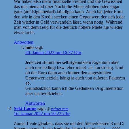
Wir haben also mehr finanzielle Freiheit und die Gewissheit
das uns niemand über Nacht die Miete erhöhen oder sogar
ganz (auf Eigenbedarf) kündigen kann. Auch hat jeder Euro
den wir in den Kredit stecken einen Gegenwert der sich jeder
Zeit wieder in Geld verwandeln lässt, wenn nötig. Während
man von dem Geld für die deutlich höhere Miete nie wieder
etwas sieht.
Antworten
milo
sagt:
20. Januar 2022 um 16:37 Uhr
Jederzeit stimmt bei selbstgenutztem Eigentum aber
auch nur bedingt bzw. eher mittel- als kurzfristig. Und
ob der Euro dann auch immer den angestrebten
Gegenwert erzielt, hängt ja auch von äußeren Faktoren
ab.
Grundsätzlich kann ich die Gedanken /Argumentation
aber nachvollziehen.
Antworten
Sekt Laune
sagt:
@
twitter.com
16. Januar 2022 um 19:22 Uhr
Zumal Leute glauben, dass sie mit den Steuerklassen 3 und 5
Steuern sparen. Is am Ende des Jahres halt nich so … ????