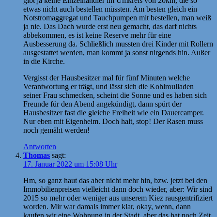
gibt ja keine Einzelhändler im Umkreis von 20km, die so
etwas nicht auch bestellen müssten. Am besten gleich ein
Notstromaggregat und Tauchpumpen mit bestellen, man weiß
ja nie. Das Dach wurde erst neu gemacht, das darf nichts
abbekommen, es ist keine Reserve mehr für eine
Ausbesserung da. Schließlich mussten drei Kinder mit Rollern
ausgestattet werden, man kommt ja sonst nirgends hin. Außer
in die Kirche.
Vergisst der Hausbesitzer mal für fünf Minuten welche
Verantwortung er trägt, und lässt sich die Kohlroulladen
seiner Frau schmecken, scheint die Sonne und es haben sich
Freunde für den Abend angekündigt, dann spürt der
Hausbesitzer fast die gleiche Freiheit wie ein Dauercamper.
Nur eben mit Eigenheim. Doch halt, stop! Der Rasen muss
noch gemäht werden!
Antworten
Thomas
sagt:
17. Januar 2022 um 15:08 Uhr
Hm, so ganz haut das aber nicht mehr hin, bzw. jetzt bei den
Immobilienpreisen vielleicht dann doch wieder, aber: Wir sind
2015 so mehr oder weniger aus unserem Kiez rausgentrifiziert
worden. Mir war damals immer klar, okay, wenn, dann
kaufen wir eine Wohnung in der Stadt, aber das hat noch Zeit.