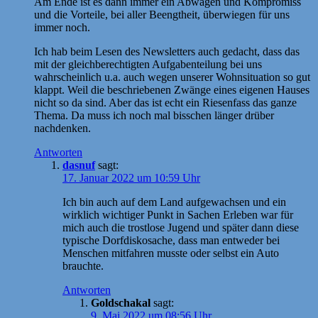
Am Ende ist es dann immer ein Abwägen und Kompromiss
und die Vorteile, bei aller Beengtheit, überwiegen für uns
immer noch.
Ich hab beim Lesen des Newsletters auch gedacht, dass das
mit der gleichberechtigten Aufgabenteilung bei uns
wahrscheinlich u.a. auch wegen unserer Wohnsituation so gut
klappt. Weil die beschriebenen Zwänge eines eigenen Hauses
nicht so da sind. Aber das ist echt ein Riesenfass das ganze
Thema. Da muss ich noch mal bisschen länger drüber
nachdenken.
Antworten
dasnuf
sagt:
17. Januar 2022 um 10:59 Uhr
Ich bin auch auf dem Land aufgewachsen und ein
wirklich wichtiger Punkt in Sachen Erleben war für
mich auch die trostlose Jugend und später dann diese
typische Dorfdiskosache, dass man entweder bei
Menschen mitfahren musste oder selbst ein Auto
brauchte.
Antworten
Goldschakal
sagt:
9. Mai 2022 um 08:56 Uhr