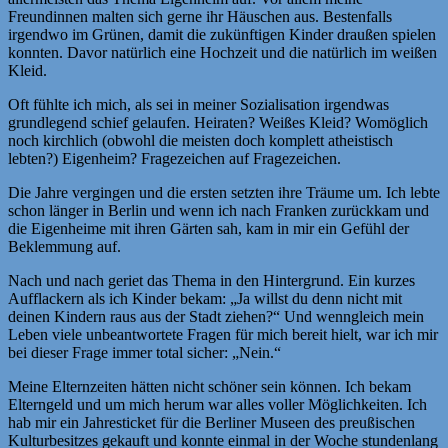
Freundinnen malten sich gerne ihr Häuschen aus. Bestenfalls
irgendwo im Grünen, damit die zukünftigen Kinder draußen spielen
konnten. Davor natürlich eine Hochzeit und die natürlich im weißen
Kleid.
Oft fühlte ich mich, als sei in meiner Sozialisation irgendwas
grundlegend schief gelaufen. Heiraten? Weißes Kleid? Womöglich
noch kirchlich (obwohl die meisten doch komplett atheistisch
lebten?) Eigenheim? Fragezeichen auf Fragezeichen.
Die Jahre vergingen und die ersten setzten ihre Träume um. Ich lebte
schon länger in Berlin und wenn ich nach Franken zurückkam und
die Eigenheime mit ihren Gärten sah, kam in mir ein Gefühl der
Beklemmung auf.
Nach und nach geriet das Thema in den Hintergrund. Ein kurzes
Aufflackern als ich Kinder bekam: „Ja willst du denn nicht mit
deinen Kindern raus aus der Stadt ziehen?“ Und wenngleich mein
Leben viele unbeantwortete Fragen für mich bereit hielt, war ich mir
bei dieser Frage immer total sicher: „Nein.“
Meine Elternzeiten hätten nicht schöner sein können. Ich bekam
Elterngeld und um mich herum war alles voller Möglichkeiten. Ich
hab mir ein Jahresticket für die Berliner Museen des preußischen
Kulturbesitzes gekauft und konnte einmal in der Woche stundenlang