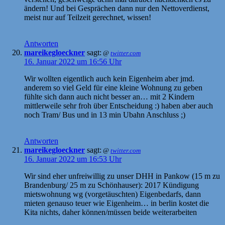
ändern! Und bei Gesprächen dann nur den Nettoverdienst,
meist nur auf Teilzeit gerechnet, wissen!
Antworten
mareikegloeckner
sagt:
@
twitter.com
16. Januar 2022 um 16:56 Uhr
Wir wollten eigentlich auch kein Eigenheim aber jmd.
anderem so viel Geld für eine kleine Wohnung zu geben
fühlte sich dann auch nicht besser an… mit 2 Kindern
mittlerweile sehr froh über Entscheidung :) haben aber auch
noch Tram/ Bus und in 13 min Ubahn Anschluss ;)
Antworten
mareikegloeckner
sagt:
@
twitter.com
16. Januar 2022 um 16:53 Uhr
Wir sind eher unfreiwillig zu unser DHH in Pankow (15 m zu
Brandenburg/ 25 m zu Schönhauser): 2017 Kündigung
mietswohnung wg (vorgetäuschten) Eigenbedarfs, dann
mieten genauso teuer wie Eigenheim… in berlin kostet die
Kita nichts, daher können/müssen beide weiterarbeiten