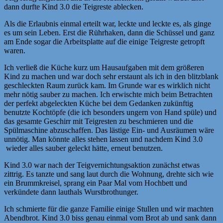
dann durfte Kind 3.0 die Teigreste ablecken.
Als die Erlaubnis einmal erteilt war, leckte und leckte es, als ginge
es um sein Leben. Erst die Rührhaken, dann die Schüssel und ganz
am Ende sogar die Arbeitsplatte auf die einige Teigreste getropft
waren.
Ich verließ die Küche kurz um Hausaufgaben mit dem größeren
Kind zu machen und war doch sehr erstaunt als ich in den blitzblank
geschleckten Raum zurück kam. Im Grunde war es wirklich nicht
mehr nötig sauber zu machen. Ich erwischte mich beim Betrachten
der perfekt abgeleckten Küche bei dem Gedanken zukünftig
benutzte Kochtöpfe (die ich besonders ungern von Hand spüle) und
das gesamte Geschirr mit Teigresten zu beschmieren und die
Spülmaschine abzuschaffen. Das lästige Ein- und Ausräumen wäre
unnötig. Man könnte alles stehen lassen und nachdem Kind 3.0
wieder alles sauber geleckt hätte, erneut benutzen.
Kind 3.0 war nach der Teigvernichtungsaktion zunächst etwas
zittrig. Es tanzte und sang laut durch die Wohnung, drehte sich wie
ein Brummkreisel, sprang ein Paar Mal vom Hochbett und
verkündete dann lauthals Wurstbrothunger.
Ich schmierte für die ganze Familie einige Stullen und wir machten
Abendbrot. Kind 3.0 biss genau einmal vom Brot ab und sank dann