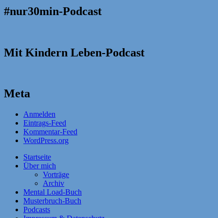
#nur30min-Podcast
Mit Kindern Leben-Podcast
Meta
Anmelden
Eintrags-Feed
Kommentar-Feed
WordPress.org
Startseite
Über mich
Vorträge
Archiv
Mental Load-Buch
Musterbruch-Buch
Podcasts