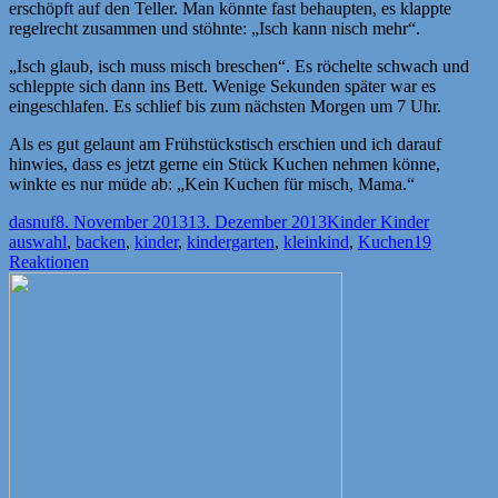
erschöpft auf den Teller. Man könnte fast behaupten, es klappte
regelrecht zusammen und stöhnte: „Isch kann nisch mehr“.
„Isch glaub, isch muss misch breschen“. Es röchelte schwach und
schleppte sich dann ins Bett. Wenige Sekunden später war es
eingeschlafen. Es schlief bis zum nächsten Morgen um 7 Uhr.
Als es gut gelaunt am Frühstückstisch erschien und ich darauf
hinwies, dass es jetzt gerne ein Stück Kuchen nehmen könne,
winkte es nur müde ab: „Kein Kuchen für misch, Mama.“
Autor
Veröffentlicht
Kategorien
Schlagwör
dasnuf
8. November 2013
13. Dezember 2013
Kinder Kinder
am
auswahl
,
backen
,
kinder
,
kindergarten
,
kleinkind
,
Kuchen
19
Reaktionen