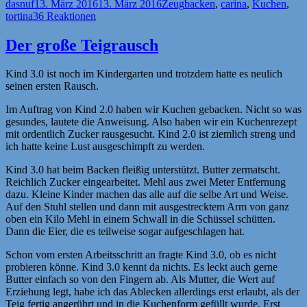
Autor
Veröffentlicht
Kategorien
Schlagwörter
dasnuf
13. März 2016
13. März 2016
Zeug
backen
,
carina
,
Kuchen
,
am
tortina
36 Reaktionen
Der große Teigrausch
Kind 3.0 ist noch im Kindergarten und trotzdem hatte es neulich
seinen ersten Rausch.
Im Auftrag von Kind 2.0 haben wir Kuchen gebacken. Nicht so was
gesundes, lautete die Anweisung. Also haben wir ein Kuchenrezept
mit ordentlich Zucker rausgesucht. Kind 2.0 ist ziemlich streng und
ich hatte keine Lust ausgeschimpft zu werden.
Kind 3.0 hat beim Backen fleißig unterstützt. Butter zermatscht.
Reichlich Zucker eingearbeitet. Mehl aus zwei Meter Entfernung
dazu. Kleine Kinder machen das alle auf die selbe Art und Weise.
Auf den Stuhl stellen und dann mit ausgestrecktem Arm von ganz
oben ein Kilo Mehl in einem Schwall in die Schüssel schütten.
Dann die Eier, die es teilweise sogar aufgeschlagen hat.
Schon vom ersten Arbeitsschritt an fragte Kind 3.0, ob es nicht
probieren könne. Kind 3.0 kennt da nichts. Es leckt auch gerne
Butter einfach so von den Fingern ab. Als Mutter, die Wert auf
Erziehung legt, habe ich das Ablecken allerdings erst erlaubt, als der
Teig fertig angerührt und in die Kuchenform gefüllt wurde. Erst