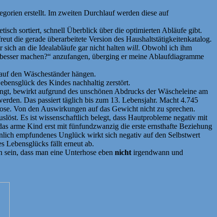
tegorien erstellt. Im zweiten Durchlauf werden diese auf
sch sortiert, schnell Überblick über die optimierten Abläufe gibt.
ut die gerade überarbeitete Version des Haushaltstätigkeitenkatalog.
r sich an die Idealabläufe gar nicht halten
will
. Obwohl ich ihm
och besser machen?“ anzufangen, überging er meine Ablaufdiagramme
e auf den Wäscheständer hängen.
ebensglück des Kindes nachhaltig zerstört.
hängt, bewirkt aufgrund des unschönen Abdrucks der Wäscheleine am
rden. Das passiert täglich bis zum 13. Lebensjahr. Macht 4.745
ose. Von den Auswirkungen auf das Gewicht nicht zu sprechen.
öst. Es ist wissenschaftlich belegt, dass Hautprobleme negativ mit
 das arme Kind erst mit fünfundzwanzig die erste ernsthafte Beziehung
lich empfundenes Unglück wirkt sich negativ auf den Selbstwert
 Lebensglücks fällt erneut ab.
en sein, dass man eine Unterhose eben
nicht
irgendwann und