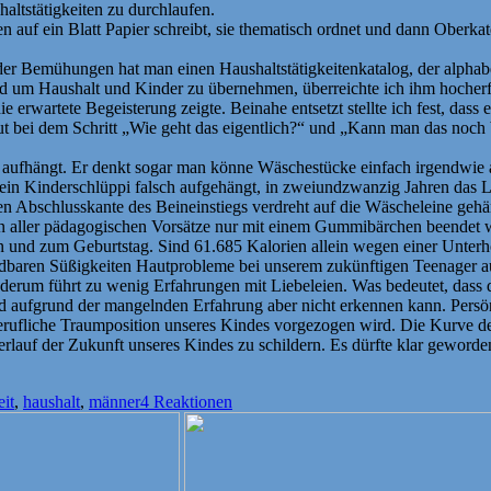
altstätigkeiten zu durchlaufen.
en auf ein Blatt Papier schreibt, sie thematisch ordnet und dann Oberka
der Bemühungen hat man einen Haushaltstätigkeitenkatalog, der alphabeti
d um Haushalt und Kinder zu übernehmen, überreichte ich ihm hocherfre
erwartete Begeisterung zeigte. Beinahe entsetzt stellte ich fest, dass e
erneut bei dem Schritt „Wie geht das eigentlich?“ und „Kann man das n
irt aufhängt. Er denkt sogar man könne Wäschestücke einfach irgendwi
ein Kinderschlüppi falsch aufgehängt, in zweiundzwanzig Jahren das L
en Abschlusskante des Beineinstiegs verdreht auf die Wäscheleine ge
n aller pädagogischen Vorsätze nur mit einem Gummibärchen beendet we
 und zum Geburtstag. Sind 61.685 Kalorien allein wegen einer Unterh
baren Süßigkeiten Hautprobleme bei unserem zukünftigen Teenager ausl
iederum führt zu wenig Erfahrungen mit Liebeleien. Was bedeutet, dass
d aufgrund der mangelnden Erfahrung aber nicht erkennen kann. Persön
rufliche Traumposition unseres Kindes vorgezogen wird. Die Kurve des
rlauf der Zukunft unseres Kindes zu schildern. Es dürfte klar geword
eit
,
haushalt
,
männer
4 Reaktionen