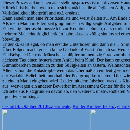
Dieser Prozessablaufschemataerstellungsprozess ist mit diversen Haush
Hilfreich ist hierbei, wenn man sich zunächst alle alltäglichen Aufgab
Vollständigkeit überprüft und ggf. ergänzt.
Dann erstellt man eine Prioritätenliste und weist Zeiten zu. Am Ende 
Als mein Mann in Elternzeit ging und sich willig zeigte Aufgaben run
Ein wenig überrascht musste ich zur Kenntnis nehmen, dass er nicht die 
mehrere Male eindringlich erklärt habe, dass es völlig sinnlos sei 
böswillig.
Er denkt, es ist egal, ob man erst die Unterhosen und dann die T-Sh
Über Folgen macht er sich keine Gedanken! Es ist nämlich so: Heute 
Ein Beispiel: Der rosa Mäuschenschlüpfer um neunzig Grad zur ober
nächsten Tag einen hysterischen Anfall beim Kind. Der kann entgege
Gummibärchen zusätzlich zu den Süßigkeiten an Ostern, Weihnachten
Allein schon die Katastrophe wenn das Übermaß an eindeutig vermeid
der Variable Beliebtheit innerhalb der Peergroup korrelieren. Dies w
zu einem Mann eingehen wird. Leider mit dem falschen, was das Kin
aus, weswegen ein anderer Bewerber im Assessment Center für die be
Ich sehe aus Platzgründen davon ab, den weiteren, unabwendbaren Ve
irgendwie aufhängt.
Autor
Veröffentlicht
Kategorien
Schlagwörter
dasnuf
14. Oktober 2010
Experimente
,
Kinder Kinder
effizienz
,
elternz
am