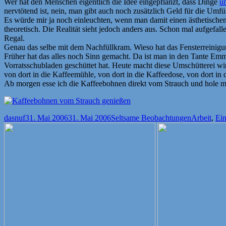
Wer hat den Menschen eigentlich die Idee eingepflanzt, dass Dinge
u
nervtötend ist, nein, man gibt auch noch zusätzlich Geld für die Umfül
Es würde mir ja noch einleuchten, wenn man damit einen ästhetischen 
theoretisch. Die Realität sieht jedoch anders aus. Schon mal aufgefal
Regal.
Genau das selbe mit dem Nachfüllkram. Wieso hat das Fensterreinigun
Früher hat das alles noch Sinn gemacht. Da ist man in den Tante Em
Vorratsschubladen geschüttet hat. Heute macht diese Umschütterei wi
von dort in die Kaffeemühle, von dort in die Kaffeedose, von dort in
Ab morgen esse ich die Kaffeebohnen direkt vom Strauch und hole 
Autor
Veröffentlicht
Kategorien
Schlagwört
dasnuf
31. Mai 2006
31. Mai 2006
Seltsame Beobachtungen
Arbeit
,
Ei
am