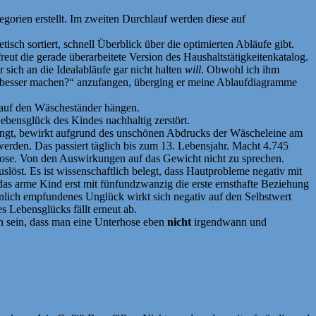
tegorien erstellt. Im zweiten Durchlauf werden diese auf
sch sortiert, schnell Überblick über die optimierten Abläufe gibt.
ut die gerade überarbeitete Version des Haushaltstätigkeitenkatalog.
r sich an die Idealabläufe gar nicht halten
will
. Obwohl ich ihm
och besser machen?“ anzufangen, überging er meine Ablaufdiagramme
e auf den Wäscheständer hängen.
ebensglück des Kindes nachhaltig zerstört.
hängt, bewirkt aufgrund des unschönen Abdrucks der Wäscheleine am
rden. Das passiert täglich bis zum 13. Lebensjahr. Macht 4.745
ose. Von den Auswirkungen auf das Gewicht nicht zu sprechen.
öst. Es ist wissenschaftlich belegt, dass Hautprobleme negativ mit
 das arme Kind erst mit fünfundzwanzig die erste ernsthafte Beziehung
lich empfundenes Unglück wirkt sich negativ auf den Selbstwert
 Lebensglücks fällt erneut ab.
en sein, dass man eine Unterhose eben
nicht
irgendwann und