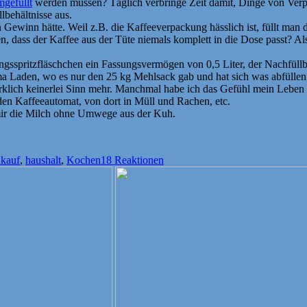
mgefüllt
werden müssen? Täglich verbringe Zeit damit, Dinge von Verpa
lbehältnisse aus.
Gewinn hätte. Weil z.B. die Kaffeeverpackung hässlich ist, füllt man d
len, dass der Kaffee aus der Tüte niemals komplett in die Dose passt? A
gsspritzfläschchen ein Fassungsvermögen von 0,5 Liter, der Nachfüllbe
ma Laden, wo es nur den 25 kg Mehlsack gab und hat sich was abfüllen
rklich keinerlei Sinn mehr. Manchmal habe ich das Gefühl mein Leben i
 den Kaffeeautomat, von dort in Müll und Rachen, etc.
mir die Milch ohne Umwege aus der Kuh.
er
nkauf
,
haushalt
,
Kochen
18 Reaktionen