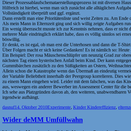
Dieser Prozessablaufschemataerstellungsprozess ist mit diversen Haush
Hilfreich ist hierbei, wenn man sich zunächst alle alltäglichen Aufgab
Vollständigkeit überprüft und ggf. ergänzt.
Dann erstellt man eine Prioritätenliste und weist Zeiten zu. Am Ende 
Als mein Mann in Elternzeit ging und sich willig zeigte Aufgaben run
Ein wenig überrascht musste ich zur Kenntnis nehmen, dass er nicht die 
mehrere Male eindringlich erklärt habe, dass es völlig sinnlos sei 
böswillig.
Er denkt, es ist egal, ob man erst die Unterhosen und dann die T-Sh
Über Folgen macht er sich keine Gedanken! Es ist nämlich so: Heute 
Ein Beispiel: Der rosa Mäuschenschlüpfer um neunzig Grad zur ober
nächsten Tag einen hysterischen Anfall beim Kind. Der kann entgege
Gummibärchen zusätzlich zu den Süßigkeiten an Ostern, Weihnachten
Allein schon die Katastrophe wenn das Übermaß an eindeutig vermeid
der Variable Beliebtheit innerhalb der Peergroup korrelieren. Dies w
zu einem Mann eingehen wird. Leider mit dem falschen, was das Kin
aus, weswegen ein anderer Bewerber im Assessment Center für die be
Ich sehe aus Platzgründen davon ab, den weiteren, unabwendbaren Ve
irgendwie aufhängt.
Autor
Veröffentlicht
Kategorien
Schlagwörter
dasnuf
14. Oktober 2010
Experimente
,
Kinder Kinder
effizienz
,
elternz
am
Wider deMM Umfüllwahn