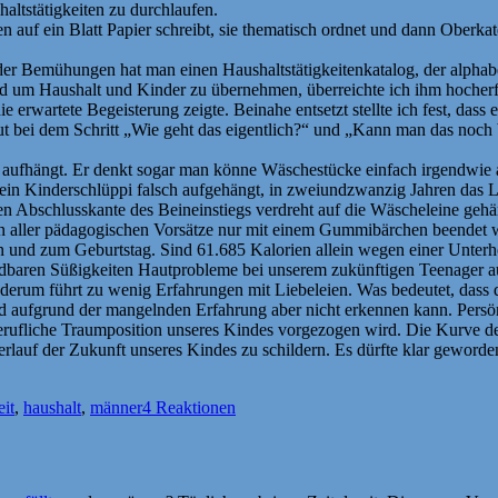
altstätigkeiten zu durchlaufen.
en auf ein Blatt Papier schreibt, sie thematisch ordnet und dann Oberka
der Bemühungen hat man einen Haushaltstätigkeitenkatalog, der alphabeti
d um Haushalt und Kinder zu übernehmen, überreichte ich ihm hocherfre
erwartete Begeisterung zeigte. Beinahe entsetzt stellte ich fest, dass e
erneut bei dem Schritt „Wie geht das eigentlich?“ und „Kann man das n
irt aufhängt. Er denkt sogar man könne Wäschestücke einfach irgendwi
ein Kinderschlüppi falsch aufgehängt, in zweiundzwanzig Jahren das L
en Abschlusskante des Beineinstiegs verdreht auf die Wäscheleine ge
n aller pädagogischen Vorsätze nur mit einem Gummibärchen beendet we
 und zum Geburtstag. Sind 61.685 Kalorien allein wegen einer Unterh
baren Süßigkeiten Hautprobleme bei unserem zukünftigen Teenager ausl
iederum führt zu wenig Erfahrungen mit Liebeleien. Was bedeutet, dass
d aufgrund der mangelnden Erfahrung aber nicht erkennen kann. Persön
rufliche Traumposition unseres Kindes vorgezogen wird. Die Kurve des
rlauf der Zukunft unseres Kindes zu schildern. Es dürfte klar geword
eit
,
haushalt
,
männer
4 Reaktionen