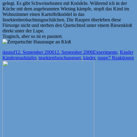
gelegt. Es gibt Schweinebraten mit Knödeln. Während ich in der
Küche mit dem angebrannten Wirsing kämpfe, stopft das Kind im
Wohnzimmer einen Kartoffelknödel in das
Insektenbeobachtungsschälchen. Die Raupen überleben diese
Fürsorge nicht und sterben den Quetschtod unter einem Riesenkloß
direkt unter der Lupe.
Tragisch, aber so ist es passiert.
Autor
Veröffentlicht
Kategorien
dasnuf
12. September 2006
12. September 2006
Experimente
,
Kinder
am
Schlagwörter
Kinder
grashüpfer
,
insektenforschungsset
,
kinder
,
raupe
7 Reaktionen