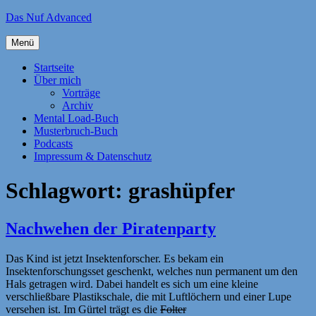
Zum
Das Nuf Advanced
Inhalt
springen
Menü
Startseite
Über mich
Vorträge
Archiv
Mental Load-Buch
Musterbruch-Buch
Podcasts
Impressum & Datenschutz
Schlagwort:
grashüpfer
Nachwehen der Piratenparty
Das Kind ist jetzt Insektenforscher. Es bekam ein
Insektenforschungsset geschenkt, welches nun permanent um den
Hals getragen wird. Dabei handelt es sich um eine kleine
verschließbare Plastikschale, die mit Luftlöchern und einer Lupe
versehen ist. Im Gürtel trägt es die
Folter