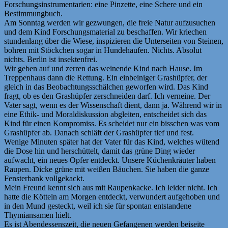
Forschungsinstrumentarien: eine Pinzette, eine Schere und ein
Bestimmungbuch.
Am Sonntag werden wir gezwungen, die freie Natur aufzusuchen
und dem Kind Forschungsmaterial zu beschaffen. Wir kriechen
stundenlang über die Wiese, inspizieren die Unterseiten von Steinen,
bohren mit Stöckchen sogar in Hundehaufen. Nichts. Absolut
nichts. Berlin ist insektenfrei.
Wir geben auf und zerren das weinende Kind nach Hause. Im
Treppenhaus dann die Rettung. Ein einbeiniger Grashüpfer, der
gleich in das Beobachtungsschälchen geworfen wird. Das Kind
fragt, ob es den Grashüpfer zerschneiden darf. Ich verneine. Der
Vater sagt, wenn es der Wissenschaft dient, dann ja. Während wir in
eine Ethik- und Moraldiskussion abgleiten, entscheidet sich das
Kind für einen Kompromiss. Es scheidet nur ein bisschen was vom
Grashüpfer ab. Danach schläft der Grashüpfer tief und fest.
Wenige Minuten später hat der Vater für das Kind, welches wütend
die Dose hin und herschüttelt, damit das grüne Ding wieder
aufwacht, ein neues Opfer entdeckt. Unsere Küchenkräuter haben
Raupen. Dicke grüne mit weißen Bäuchen. Sie haben die ganze
Fensterbank vollgekackt.
Mein Freund kennt sich aus mit Raupenkacke. Ich leider nicht. Ich
hatte die Kötteln am Morgen entdeckt, verwundert aufgehoben und
in den Mund gesteckt, weil ich sie für spontan entstandene
Thymiansamen hielt.
Es ist Abendessenszeit, die neuen Gefangenen werden beiseite