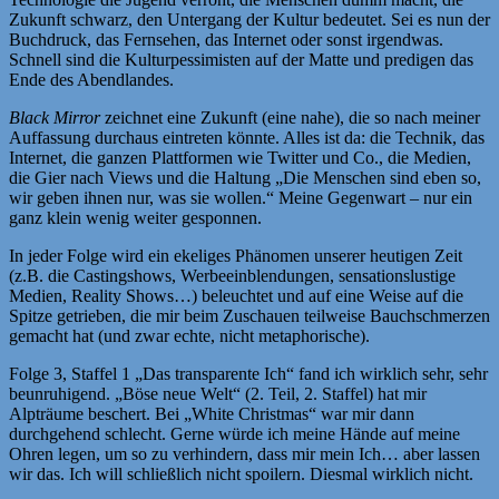
Zukunft schwarz, den Untergang der Kultur bedeutet. Sei es nun der
Buchdruck, das Fernsehen, das Internet oder sonst irgendwas.
Schnell sind die Kulturpessimisten auf der Matte und predigen das
Ende des Abendlandes.
Black Mirror
zeichnet eine Zukunft (eine nahe), die so nach meiner
Auffassung durchaus eintreten könnte. Alles ist da: die Technik, das
Internet, die ganzen Plattformen wie Twitter und Co., die Medien,
die Gier nach Views und die Haltung „Die Menschen sind eben so,
wir geben ihnen nur, was sie wollen.“ Meine Gegenwart – nur ein
ganz klein wenig weiter gesponnen.
In jeder Folge wird ein ekeliges Phänomen unserer heutigen Zeit
(z.B. die Castingshows, Werbeeinblendungen, sensationslustige
Medien, Reality Shows…) beleuchtet und auf eine Weise auf die
Spitze getrieben, die mir beim Zuschauen teilweise Bauchschmerzen
gemacht hat (und zwar echte, nicht metaphorische).
Folge 3, Staffel 1 „Das transparente Ich“ fand ich wirklich sehr, sehr
beunruhigend. „Böse neue Welt“ (2. Teil, 2. Staffel) hat mir
Alpträume beschert. Bei „White Christmas“ war mir dann
durchgehend schlecht. Gerne würde ich meine Hände auf meine
Ohren legen, um so zu verhindern, dass mir mein Ich… aber lassen
wir das. Ich will schließlich nicht spoilern. Diesmal wirklich nicht.