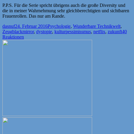
P.P.S. Für die Serie spricht übrigens auch die große Diversity und
die in meiner Wahrnehmung sehr gleichberechtigten und sichtbaren
Frauenrollen. Das nur am Rande.
Autor
Veröffentlicht
Kategorien
dasnuf
24. Februar 2016
Psychologie
,
Wunderbare Technikwelt
,
Schlagwörter
am
Zeug
blackmirror
,
dystopie
,
kulturpessimissmus
,
netflix
,
zukunft
40
Reaktionen