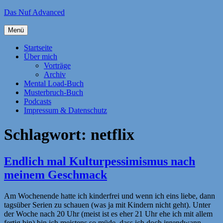
Zum
Das Nuf Advanced
Inhalt
springen
Menü
Startseite
Über mich
Vorträge
Archiv
Mental Load-Buch
Musterbruch-Buch
Podcasts
Impressum & Datenschutz
Schlagwort:
netflix
Endlich mal Kulturpessimismus nach
meinem Geschmack
Am Wochenende hatte ich kinderfrei und wenn ich eins liebe, dann
tagsüber Serien zu schauen (was ja mit Kindern nicht geht). Unter
der Woche nach 20 Uhr (meist ist es eher 21 Uhr ehe ich mit allem
fertig bin) bin ich meistens so müde, dass ich doch irgendwann