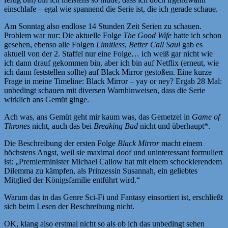
einschlafe – egal wie spannend die Serie ist, die ich gerade schaue.
Am Sonntag also endlose 14 Stunden Zeit Serien zu schauen.
Problem war nur: Die aktuelle Folge
The Good Wife
hatte ich schon
gesehen, ebenso alle Folgen
Limitless
,
Better Call Saul
gab es
aktuell von der 2. Staffel nur eine Folge… ich weiß gar nicht wie
ich dann drauf gekommen bin, aber ich bin auf Netflix (erneut, wie
ich dann feststellen sollte) auf Black Mirror gestoßen. Eine kurze
Frage in meine Timeline: Black Mirror – yay or ney? Ergab 28 Mal:
unbedingt schauen mit diversen Warnhinweisen, dass die Serie
wirklich ans Gemüt ginge.
Ach was, ans Gemüt geht mir kaum was, das Gemetzel in
Game of
Thrones
nicht, auch das bei
Breaking Bad
nicht und überhaupt*.
Die Beschreibung der ersten Folge
Black Mirror
macht einem
höchstens Angst, weil sie maximal doof und uninteressant formuliert
ist: „Premierminister Michael Callow hat mit einem schockierendem
Dilemma zu kämpfen, als Prinzessin Susannah, ein geliebtes
Mitglied der Königsfamilie entführt wird.“
Warum das in das Genre Sci-Fi und Fantasy einsortiert ist, erschließt
sich beim Lesen der Beschreibung nicht.
OK, klang also erstmal nicht so als ob ich das unbedingt sehen