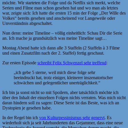
möchte. Wir starteten die Folge und da Netflix sich merkt, welche
Serien und Filme man schon gesehen hat und wo man als letztes
war, zeigte sich: Ich hatte die ersten 15 min der Folge „Der Wille des
Volkes“ bereits gesehen und anscheinend vor Langeweile oder
Unverständnis abgeschaltet.
Nun denn: meine Timeline – völlig einheitlich: Schau Dir die Serie
an. Ich mache ja grundsätzlich was meine Timeline sagt…
Montag Abend hatte ich dann alle 3 Staffeln (2 Staffeln à 3 Filme
und einen Zusatzfilm nach der 2. Staffel) fertig geschaut.
Zur ersten Episode
schreibt Felix Schwenzel sehr treffend
:
„ich gebe 5 sterne, weil mich diese folge sehr
beeindruckt hat, trotz einiger, kleinerer inszenatorischer
schwächen und gelegentlicher unerträglichkeit.“
Ich bin ja sonst nicht so mit Spoilern, aber tatsächlich möchte ich
über den Inhalt der einzelnen Folgen nichts verraten. Was mich nicht
daran hindern soll zu sagen: Diese Serie ist das Beste, was ich an
Dystopien je gesehen habe.
In der Regel bin ich
von Kulturpessimismus sehr genervt
. Es
wiederholt sich ja seit Jahrhunderten das Gejammer, dass eine neue
Technologie die Jugend verroht, die Menschen dumm macht, die