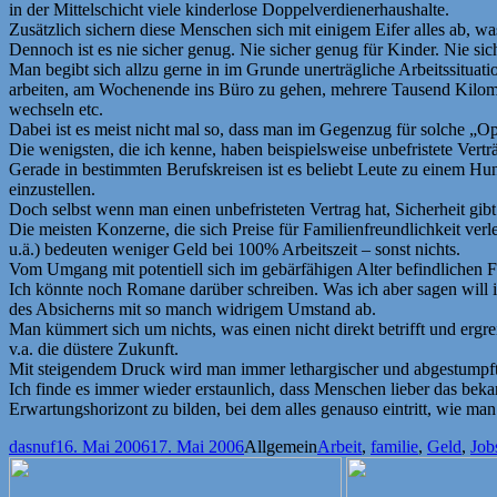
in der Mittelschicht viele kinderlose Doppelverdienerhaushalte.
Zusätzlich sichern diese Menschen sich mit einigem Eifer alles ab, was
Dennoch ist es nie sicher genug. Nie sicher genug für Kinder. Nie sic
Man begibt sich allzu gerne in im Grunde unerträgliche Arbeitssituati
arbeiten, am Wochenende ins Büro zu gehen, mehrere Tausend Kilom
wechseln etc.
Dabei ist es meist nicht mal so, dass man im Gegenzug für solche „Op
Die wenigsten, die ich kenne, haben beispielsweise unbefristete Ver
Gerade in bestimmten Berufskreisen ist es beliebt Leute zu einem Hu
einzustellen.
Doch selbst wenn man einen unbefristeten Vertrag hat, Sicherheit gibt
Die meisten Konzerne, die sich Preise für Familienfreundlichkeit verle
u.ä.) bedeuten weniger Geld bei 100% Arbeitszeit – sonst nichts.
Vom Umgang mit potentiell sich im gebärfähigen Alter befindlichen 
Ich könnte noch Romane darüber schreiben. Was ich aber sagen will is
des Absicherns mit so manch widrigem Umstand ab.
Man kümmert sich um nichts, was einen nicht direkt betrifft und ergr
v.a. die düstere Zukunft.
Mit steigendem Druck wird man immer lethargischer und abgestumpfte
Ich finde es immer wieder erstaunlich, dass Menschen lieber das bekan
Erwartungshorizont zu bilden, bei dem alles genauso eintritt, wie ma
Autor
Veröffentlicht
Kategorien
Schlagwörter
dasnuf
16. Mai 2006
17. Mai 2006
Allgemein
Arbeit
,
familie
,
Geld
,
Job
am