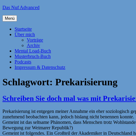
Zum
Das Nuf Advanced
Inhalt
springen
Menü
Startseite
Über mich
Vorträge
Archiv
Mental Load-Buch
Musterbruch-Buch
Podcasts
Impressum & Datenschutz
Schlagwort:
Prekarisierung
Schreiben Sie doch mal was mit Prekarisi
Prekarisierung ist entgegen meiner Annahme ein eher soziologisch gep
zunehmend beobachten kann, jedoch bislang nicht benennen konnte.
Gemeint ist das seltsame Phänomen, dass Menschen trotz Wohlstandes 
Bewegung zur Weimarer Republik?)
Gemeint ist folgendes. Ein Großteil der Akademiker in Deutschland ha