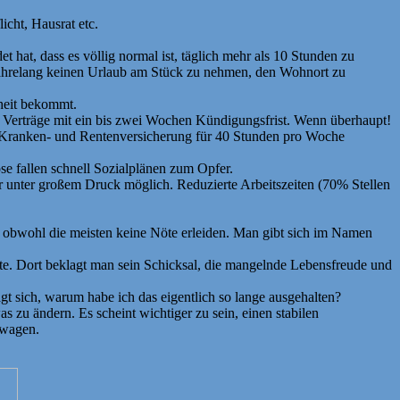
icht, Hausrat etc.
t hat, dass es völlig normal ist, täglich mehr als 10 Stunden zu
jahrelang keinen Urlaub am Stück zu nehmen, den Wohnort zu
rheit bekommt.
te Verträge mit ein bis zwei Wochen Kündigungsfrist. Wenn überhaupt!
ne Kranken- und Rentenversicherung für 40 Stunden pro Woche
ose fallen schnell Sozialplänen zum Opfer.
 nur unter großem Druck möglich. Reduzierte Arbeitszeiten (70% Stellen
as obwohl die meisten keine Nöte erleiden. Man gibt sich im Namen
vate. Dort beklagt man sein Schicksal, die mangelnde Lebensfreude und
 sich, warum habe ich das eigentlich so lange ausgehalten?
s zu ändern. Es scheint wichtiger zu sein, einen stabilen
 wagen.