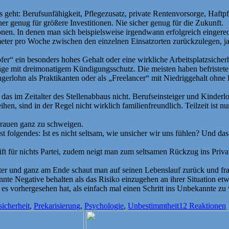
 geht: Berufsunfähigkeit, Pflegezusatz, private Rentenvorsorge, Haftpfl
her genug für größere Investitionen. Nie sicher genug für die Zukunft.
onen. In denen man sich beispielsweise irgendwann erfolgreich eingerede
eter pro Woche zwischen den einzelnen Einsatzorten zurückzulegen, 
fer“ ein besonders hohes Gehalt oder eine wirkliche Arbeitsplatzsiche
träge mit dreimonatigem Kündigungsschutz. Die meisten haben befriste
ngerlohn als Praktikanten oder als „Freelancer“ mit Niedriggehalt oh
 das im Zeitalter des Stellenabbaus nicht. Berufseinsteiger und Kinderl
ihen, sind in der Regel nicht wirklich familienfreundlich. Teilzeit ist
Frauen ganz zu schweigen.
t folgendes: Ist es nicht seltsam, wie unsicher wir uns fühlen? Und d
eift für nichts Partei, zudem neigt man zum seltsamen Rückzug ins Pri
r und ganz am Ende schaut man auf seinen Lebenslauf zurück und fragt
nte Negative behalten als das Risiko einzugehen an ihrer Situation etwa
n es vorhergesehen hat, als einfach mal einen Schritt ins Unbekannte zu
sicherheit
,
Prekarisierung
,
Psychologie
,
Unbestimmtheit
12 Reaktionen