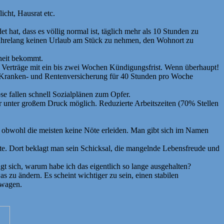
icht, Hausrat etc.
t hat, dass es völlig normal ist, täglich mehr als 10 Stunden zu
jahrelang keinen Urlaub am Stück zu nehmen, den Wohnort zu
rheit bekommt.
te Verträge mit ein bis zwei Wochen Kündigungsfrist. Wenn überhaupt!
ne Kranken- und Rentenversicherung für 40 Stunden pro Woche
ose fallen schnell Sozialplänen zum Opfer.
 nur unter großem Druck möglich. Reduzierte Arbeitszeiten (70% Stellen
as obwohl die meisten keine Nöte erleiden. Man gibt sich im Namen
vate. Dort beklagt man sein Schicksal, die mangelnde Lebensfreude und
 sich, warum habe ich das eigentlich so lange ausgehalten?
s zu ändern. Es scheint wichtiger zu sein, einen stabilen
 wagen.