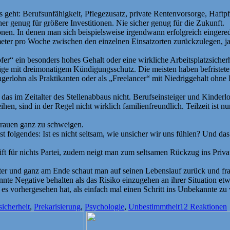
 geht: Berufsunfähigkeit, Pflegezusatz, private Rentenvorsorge, Haftpfl
her genug für größere Investitionen. Nie sicher genug für die Zukunft.
onen. In denen man sich beispielsweise irgendwann erfolgreich eingerede
eter pro Woche zwischen den einzelnen Einsatzorten zurückzulegen, 
fer“ ein besonders hohes Gehalt oder eine wirkliche Arbeitsplatzsiche
träge mit dreimonatigem Kündigungsschutz. Die meisten haben befriste
ngerlohn als Praktikanten oder als „Freelancer“ mit Niedriggehalt oh
 das im Zeitalter des Stellenabbaus nicht. Berufseinsteiger und Kinderl
ihen, sind in der Regel nicht wirklich familienfreundlich. Teilzeit ist
Frauen ganz zu schweigen.
t folgendes: Ist es nicht seltsam, wie unsicher wir uns fühlen? Und d
eift für nichts Partei, zudem neigt man zum seltsamen Rückzug ins Pri
r und ganz am Ende schaut man auf seinen Lebenslauf zurück und fragt
nte Negative behalten als das Risiko einzugehen an ihrer Situation etwa
n es vorhergesehen hat, als einfach mal einen Schritt ins Unbekannte zu
sicherheit
,
Prekarisierung
,
Psychologie
,
Unbestimmtheit
12 Reaktionen