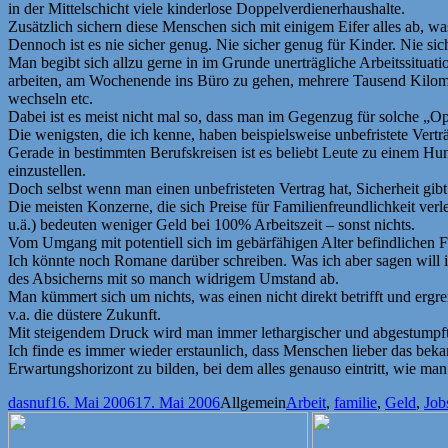
in der Mittelschicht viele kinderlose Doppelverdienerhaushalte.
Zusätzlich sichern diese Menschen sich mit einigem Eifer alles ab, was
Dennoch ist es nie sicher genug. Nie sicher genug für Kinder. Nie sic
Man begibt sich allzu gerne in im Grunde unerträgliche Arbeitssituati
arbeiten, am Wochenende ins Büro zu gehen, mehrere Tausend Kilom
wechseln etc.
Dabei ist es meist nicht mal so, dass man im Gegenzug für solche „Op
Die wenigsten, die ich kenne, haben beispielsweise unbefristete Ver
Gerade in bestimmten Berufskreisen ist es beliebt Leute zu einem Hu
einzustellen.
Doch selbst wenn man einen unbefristeten Vertrag hat, Sicherheit gibt
Die meisten Konzerne, die sich Preise für Familienfreundlichkeit verle
u.ä.) bedeuten weniger Geld bei 100% Arbeitszeit – sonst nichts.
Vom Umgang mit potentiell sich im gebärfähigen Alter befindlichen 
Ich könnte noch Romane darüber schreiben. Was ich aber sagen will is
des Absicherns mit so manch widrigem Umstand ab.
Man kümmert sich um nichts, was einen nicht direkt betrifft und ergr
v.a. die düstere Zukunft.
Mit steigendem Druck wird man immer lethargischer und abgestumpfte
Ich finde es immer wieder erstaunlich, dass Menschen lieber das bekan
Erwartungshorizont zu bilden, bei dem alles genauso eintritt, wie ma
Autor
Veröffentlicht
Kategorien
Schlagwörter
dasnuf
16. Mai 2006
17. Mai 2006
Allgemein
Arbeit
,
familie
,
Geld
,
Job
am