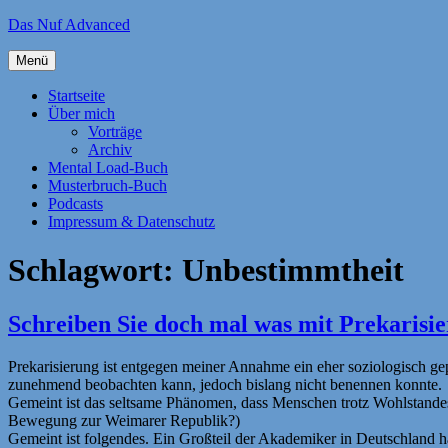
Zum
Das Nuf Advanced
Inhalt
springen
Menü
Startseite
Über mich
Vorträge
Archiv
Mental Load-Buch
Musterbruch-Buch
Podcasts
Impressum & Datenschutz
Schlagwort:
Unbestimmtheit
Schreiben Sie doch mal was mit Prekarisi
Prekarisierung ist entgegen meiner Annahme ein eher soziologisch gep
zunehmend beobachten kann, jedoch bislang nicht benennen konnte.
Gemeint ist das seltsame Phänomen, dass Menschen trotz Wohlstandes 
Bewegung zur Weimarer Republik?)
Gemeint ist folgendes. Ein Großteil der Akademiker in Deutschland ha