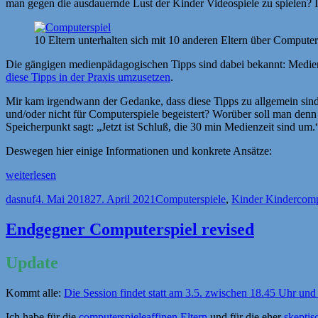
man gegen die ausdauernde Lust der Kinder Videospiele zu spielen? 
10 Eltern unterhalten sich mit 10 anderen Eltern über Compute
Die gängigen medienpädagogischen Tipps sind dabei bekannt: Medienze
diese Tipps in der Praxis umzusetzen
.
Mir kam irgendwann der Gedanke, dass diese Tipps zu allgemein sind 
und/oder nicht für Computerspiele begeistert? Worüber soll man de
Speicherpunkt sagt: „Jetzt ist Schluß, die 30 min Medienzeit sind um
Deswegen hier einige Informationen und konkrete Ansätze:
„Endgegner
weiterlesen
Computerspiel
Autor
Veröffentlicht
Kategorien
Schl
dasnuf
4. Mai 2018
27. April 2021
Computerspiele
,
Kinder Kinder
comp
–
am
die
Ergebnisse“
Endgegner Computerspiel revised
Update
Kommt alle:
Die Session findet statt am 3.5. zwischen 18.45 Uhr und
Ich habe für die
computerspieleaffinen Eltern
und für die eher
skeptis