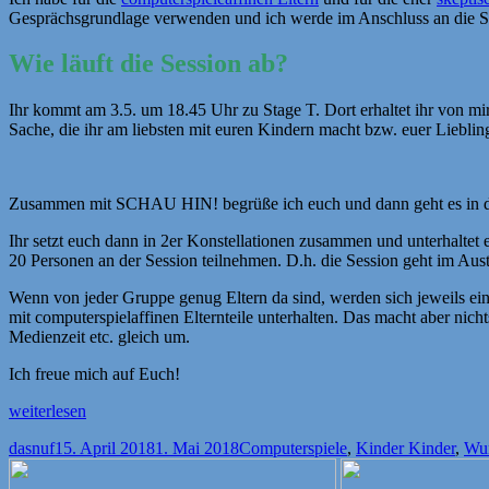
Gesprächsgrundlage verwenden und ich werde im Anschluss an die Se
Wie läuft die Session ab?
Ihr kommt am 3.5. um 18.45 Uhr zu Stage T. Dort erhaltet ihr von mi
Sache, die ihr am liebsten mit euren Kindern macht bzw. euer Liebling
Zusammen mit SCHAU HIN! begrüße ich euch und dann geht es in 
Ihr setzt euch dann in 2er Konstellationen zusammen und unterhaltet 
20 Personen an der Session teilnehmen. D.h. die Session geht im Aust
Wenn von jeder Gruppe genug Eltern da sind, werden sich jeweils ein 
mit computerspielaffinen Elternteile unterhalten. Das macht aber nicht
Medienzeit etc. gleich um.
Ich freue mich auf Euch!
„Endgegner
weiterlesen
Computerspiel
Autor
Veröffentlicht
Kategorien
dasnuf
15. April 2018
1. Mai 2018
Computerspiele
,
Kinder Kinder
,
Wun
revised“
am