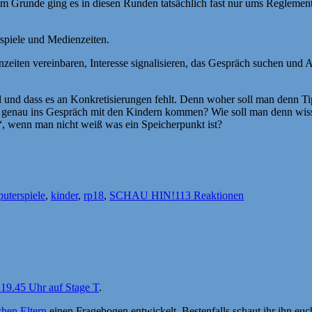
Im Grunde ging es in diesen Runden tatsächlich fast nur ums Regleme
rspiele und Medienzeiten.
iten vereinbaren, Interesse signalisieren, das Gespräch suchen und Al
und dass es an Konkretisierungen fehlt. Denn woher soll man denn Tip
nn genau ins Gespräch mit den Kindern kommen? Wie soll man denn wis
.“, wenn man nicht weiß was ein Speicherpunkt ist?
agwörter
uterspiele
,
kinder
,
rp18
,
SCHAU HIN!
113 Reaktionen
 19.45 Uhr auf Stage T
.
chen Eltern
einen Fragebogen entwickelt. Bestenfalls schaut ihr ihn euch