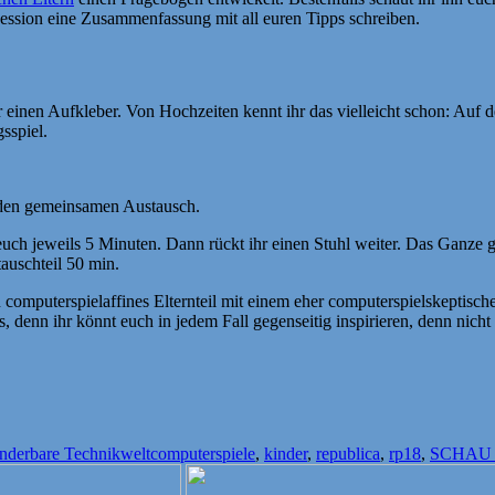
ssion eine Zusammenfassung mit all euren Tipps schreiben.
r einen Aufkleber. Von Hochzeiten kennt ihr das vielleicht schon: Auf 
sspiel.
den gemeinsamen Austausch.
euch jeweils 5 Minuten. Dann rückt ihr einen Stuhl weiter. Das Ganze 
auschteil 50 min.
computerspielaffines Elternteil mit einem eher computerspielskeptische
s, denn ihr könnt euch in jedem Fall gegenseitig inspirieren, denn nicht
Schlagwörter
derbare Technikwelt
computerspiele
,
kinder
,
republica
,
rp18
,
SCHAU 