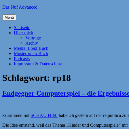
Zum
Das Nuf Advanced
Inhalt
springen
Menü
Startseite
Über mich
Vorträge
Archiv
Mental Load-Buch
Musterbruch-Buch
Podcasts
Impressum & Datenschutz
Schlagwort:
rp18
Endgegner Computerspiel – die Ergebniss
Zusammen mit
SCHAU HIN!
habe ich gestern auf der re:publica zu 
Die Idee entstand, weil das Thema „Kinder und Computerspiele“ mit