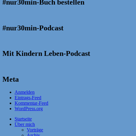
#nur30min-Buch bestellen
#nur30min-Podcast
Mit Kindern Leben-Podcast
Meta
Anmelden
Eintrags-Feed
Kommentar-Feed
WordPress.org
Startseite
Über mich
Vorträge
Archiv