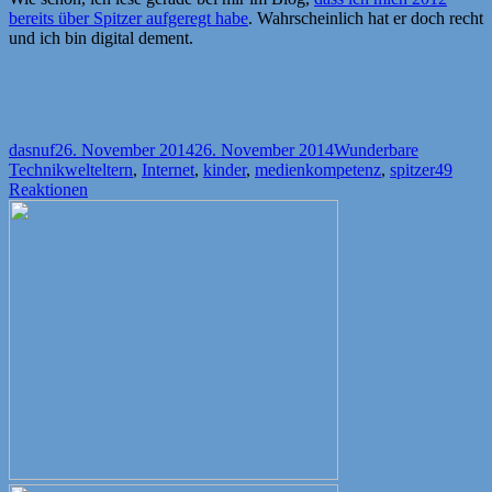
bereits über Spitzer aufgeregt habe
. Wahrscheinlich hat er doch recht
und ich bin digital dement.
Autor
Veröffentlicht
Kategorien
dasnuf
26. November 2014
26. November 2014
Wunderbare
am
Schlagwörter
Technikwelt
eltern
,
Internet
,
kinder
,
medienkompetenz
,
spitzer
49
Reaktionen