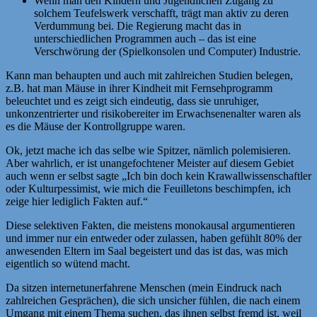
Wenn man den Kindern und Jugendlichen Zugang zu
solchem Teufelswerk verschafft, trägt man aktiv zu deren
Verdummung bei. Die Regierung macht das in
unterschiedlichen Programmen auch – das ist eine
Verschwörung der (Spielkonsolen und Computer) Industrie.
Kann man behaupten und auch mit zahlreichen Studien belegen,
z.B. hat man Mäuse in ihrer Kindheit mit Fernsehprogramm
beleuchtet und es zeigt sich eindeutig, dass sie unruhiger,
unkonzentrierter und risikobereiter im Erwachsenenalter waren als
es die Mäuse der Kontrollgruppe waren.
Ok, jetzt mache ich das selbe wie Spitzer, nämlich polemisieren.
Aber wahrlich, er ist unangefochtener Meister auf diesem Gebiet
auch wenn er selbst sagte „Ich bin doch kein Krawallwissenschaftler
oder Kulturpessimist, wie mich die Feuilletons beschimpfen, ich
zeige hier lediglich Fakten auf.“
Diese selektiven Fakten, die meistens monokausal argumentieren
und immer nur ein entweder oder zulassen, haben gefühlt 80% der
anwesenden Eltern im Saal begeistert und das ist das, was mich
eigentlich so wütend macht.
Da sitzen internetunerfahrene Menschen (mein Eindruck nach
zahlreichen Gesprächen), die sich unsicher fühlen, die nach einem
Umgang mit einem Thema suchen, das ihnen selbst fremd ist, weil