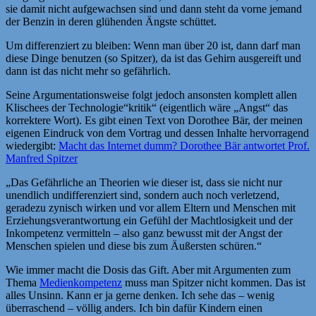
sie damit nicht aufgewachsen sind und dann steht da vorne jemand
der Benzin in deren glühenden Ängste schüttet.
Um differenziert zu bleiben: Wenn man über 20 ist, dann darf man
diese Dinge benutzen (so Spitzer), da ist das Gehirn ausgereift und
dann ist das nicht mehr so gefährlich.
Seine Argumentationsweise folgt jedoch ansonsten komplett allen
Klischees der Technologie“kritik“ (eigentlich wäre „Angst“ das
korrektere Wort). Es gibt einen Text von Dorothee Bär, der meinen
eigenen Eindruck von dem Vortrag und dessen Inhalte hervorragend
wiedergibt:
Macht das Internet dumm? Dorothee Bär antwortet Prof.
Manfred Spitzer
„Das Gefährliche an Theorien wie dieser ist, dass sie nicht nur
unendlich undifferenziert sind, sondern auch noch verletzend,
geradezu zynisch wirken und vor allem Eltern und Menschen mit
Erziehungsverantwortung ein Gefühl der Machtlosigkeit und der
Inkompetenz vermitteln – also ganz bewusst mit der Angst der
Menschen spielen und diese bis zum Äußersten schüren.“
Wie immer macht die Dosis das Gift. Aber mit Argumenten zum
Thema
Medienkompetenz
muss man Spitzer nicht kommen. Das ist
alles Unsinn. Kann er ja gerne denken. Ich sehe das – wenig
überraschend – völlig anders. Ich bin dafür Kindern einen