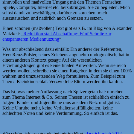
sinnvollen und maßvollen Umgang mit den Themen Fernsehen,
Spiele, Computer, Internet etc. beizubringen. Sie zu begleiten. Mich
selbst damit zu beschäftigen, darüber zu sprechen, mich
auszutauschen und natürlich auch Grenzen zu setzen.
Einen schönen (maßvollen) Text gibt es z.B. im Blog von Alexander
Matzkeit: „
Reduktion statt Abschaffung: Fünf Schritte zur
entspannteren Mediennutzung
“
Was mir abschließend dazu einfällt: Ein anderer der Referenten,
Herr Renz-Polster, seines Zeichens angenehm undogmatisch, hat in
einem anderen Kontext gesagt: Auf die wesentlichen
Erziehungsfragen gibt es keine finalen Antworten. Wenn sie reich
werden wollen, schreiben sie einen Ratgeber, in dem sie einen 100%
wahren und umzusetzenden Weg formulieren. Zum Beispiel zum
Thema Kleinkindschlaf. Verzweifelte Eltern werden ihn kaufen.
Das ist, was meiner Auffassung nach Spitzer getan hat: nur eben
zum Thema Internet & Co. Seinen Thesen ist schließlich einfach zu
folgen. Kinder und Jugendliche raus aus dem Netz und gut ist.
Keine Unruhe mehr, keine Verhaltensauffälligkeiten, keine
schlechten Noten und keine Verdummung. So einfach ist das.
—
Wie schön, ich lese gerade bei mir im Blog,
dass ich mich 2012