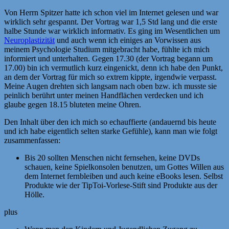
Von Herrn Spitzer hatte ich schon viel im Internet gelesen und war
wirklich sehr gespannt. Der Vortrag war 1,5 Std lang und die erste
halbe Stunde war wirklich informativ. Es ging im Wesentlichen um
Neuroplastizität
und auch wenn ich einiges an Vorwissen aus
meinem Psychologie Studium mitgebracht habe, fühlte ich mich
informiert und unterhalten. Gegen 17.30 (der Vortrag begann um
17.00) bin ich vermutlich kurz eingenickt, denn ich habe den Punkt,
an dem der Vortrag für mich so extrem kippte, irgendwie verpasst.
Meine Augen drehten sich langsam nach oben bzw. ich musste sie
peinlich berührt unter meinen Handflächen verdecken und ich
glaube gegen 18.15 bluteten meine Ohren.
Den Inhalt über den ich mich so echauffierte (andauernd bis heute
und ich habe eigentlich selten starke Gefühle), kann man wie folgt
zusammenfassen:
Bis 20 sollten Menschen nicht fernsehen, keine DVDs
schauen, keine Spielkonsolen benutzen, um Gottes Willen aus
dem Internet fernbleiben und auch keine eBooks lesen. Selbst
Produkte wie der TipToi-Vorlese-Stift sind Produkte aus der
Hölle.
plus