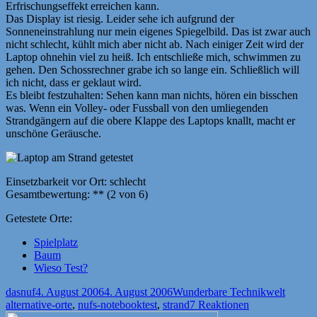
Erfrischungseffekt erreichen kann.
Das Display ist riesig. Leider sehe ich aufgrund der
Sonneneinstrahlung nur mein eigenes Spiegelbild. Das ist zwar auch
nicht schlecht, kühlt mich aber nicht ab. Nach einiger Zeit wird der
Laptop ohnehin viel zu heiß. Ich entschließe mich, schwimmen zu
gehen. Den Schossrechner grabe ich so lange ein. Schließlich will
ich nicht, dass er geklaut wird.
Es bleibt festzuhalten: Sehen kann man nichts, hören ein bisschen
was. Wenn ein Volley- oder Fussball von den umliegenden
Strandgängern auf die obere Klappe des Laptops knallt, macht er
unschöne Geräusche.
Einsetzbarkeit vor Ort: schlecht
Gesamtbewertung: ** (2 von 6)
Getestete Orte:
Spielplatz
Baum
Wieso Test?
Autor
Veröffentlicht
Kategorien
Schlag
dasnuf
4. August 2006
4. August 2006
Wunderbare Technikwelt
am
alternative-orte
,
nufs-notebooktest
,
strand
7 Reaktionen