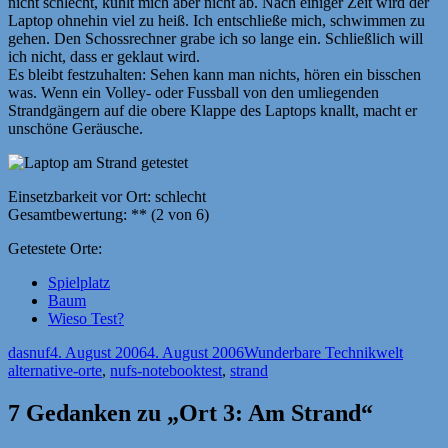
nicht schlecht, kühlt mich aber nicht ab. Nach einiger Zeit wird der
Laptop ohnehin viel zu heiß. Ich entschließe mich, schwimmen zu
gehen. Den Schossrechner grabe ich so lange ein. Schließlich will
ich nicht, dass er geklaut wird.
Es bleibt festzuhalten: Sehen kann man nichts, hören ein bisschen
was. Wenn ein Volley- oder Fussball von den umliegenden
Strandgängern auf die obere Klappe des Laptops knallt, macht er
unschöne Geräusche.
Einsetzbarkeit vor Ort: schlecht
Gesamtbewertung: ** (2 von 6)
Getestete Orte:
Spielplatz
Baum
Wieso Test?
Autor
Veröffentlicht
Kategorien
Schlag
dasnuf
4. August 2006
4. August 2006
Wunderbare Technikwelt
am
alternative-orte
,
nufs-notebooktest
,
strand
7 Gedanken zu „Ort 3: Am Strand“