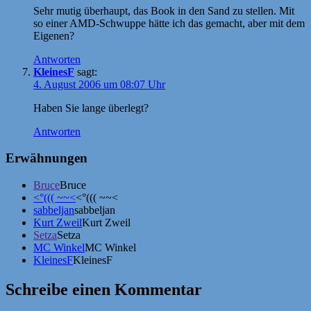
Sehr mutig überhaupt, das Book in den Sand zu stellen. Mit
so einer AMD-Schwuppe hätte ich das gemacht, aber mit dem
Eigenen?
Antworten
KleinesF
sagt:
4. August 2006 um 08:07 Uhr
Haben Sie lange überlegt?
Antworten
Erwähnungen
Bruce
Bruce
<°((( ~~<
<°((( ~~<
sabbeljan
sabbeljan
Kurt Zweil
Kurt Zweil
Setza
Setza
MC Winkel
MC Winkel
KleinesF
KleinesF
Schreibe einen Kommentar