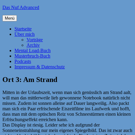
Zum
Das Nuf Advanced
Inhalt
springen
Menü
Startseite
Über mich
Vorträge
Archiv
Mental Load-Buch
Musterbruch-Buch
Podcasts
Impressum & Datenschutz
Ort 3: Am Strand
Mitten in der Urlaubszeit, wenn man sich genüsslich am Strand aalt,
will man das mittlerweile lieb gewonnene Notebook natürlich nicht
missen. Zudem ist sonnen alleine auf Dauer langweilig. Also packt
man sich ein Paar erfrischende Eiszeitfilme ins Laufwerk und hofft,
dass man mit dem optischen Reiz von Schneestürmen einen kleinen
Erfrischungseffekt erreichen kann.
Das Display ist riesig. Leider sehe ich aufgrund der
Sonneneinstrahlung nur mein eigenes Spiegelbild. Das ist zwar auch