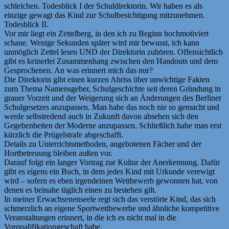
schleichen. Todesblick I der Schuldirektorin. Wir haben es als
einzige gewagt das Kind zur Schulbesichtigung mitzunehmen.
Todesblick II.
Vor mir liegt ein Zettelberg, in den ich zu Beginn hochmotiviert
schaue. Wenige Sekunden später wird mir bewusst, ich kann
unmöglich Zettel lesen UND der Direktorin zuhören. Offensichtlich
gibt es keinerlei Zusammenhang zwischen den Handouts und dem
Gesprochenen. An was erinnert mich das nur?
Die Direktorin gibt einen kurzen Abriss über unwichtige Fakten
zum Thema Namensgeber, Schulgeschichte seit deren Gründung in
grauer Vorzeit und der Weigerung sich an Änderungen des Berliner
Schulgesetzes anzupassen. Man habe das noch nie so gemacht und
werde selbstredend auch in Zukunft davon absehen sich den
Gegebenheiten der Moderne anzupassen. Schließlich habe man erst
kürzlich die Prügelstrafe abgeschafft.
Details zu Unterrichtsmethoden, angebotenen Fächer und der
Hortbetreuung bleiben außen vor.
Darauf folgt ein langer Vortrag zur Kultur der Anerkennung. Dafür
gibt es eigens ein Buch, in dem jedes Kind mit Urkunde verewigt
wird – sofern es eben irgendeinen Wettbewerb gewonnen hat, von
denen es beinahe täglich einen zu bestehen gilt.
In meiner Erwachsenenseele regt sich das verstörte Kind, das sich
schmerzlich an eigene Sportwettbewerbe und ähnliche kompetitive
Veranstaltungen erinnert, in die ich es nicht mal in die
Vorqualifikationgeschaft habe.