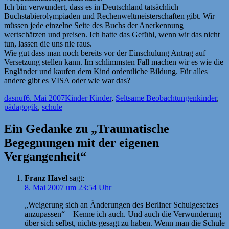
Ich bin verwundert, dass es in Deutschland tatsächlich
Buchstabierolympiaden und Rechenweltmeisterschaften gibt. Wir
müssen jede einzelne Seite des Buchs der Anerkennung
wertschätzen und preisen. Ich hatte das Gefühl, wenn wir das nicht
tun, lassen die uns nie raus.
Wie gut dass man noch bereits vor der Einschulung Antrag auf
Versetzung stellen kann. Im schlimmsten Fall machen wir es wie die
Engländer und kaufen dem Kind ordentliche Bildung. Für alles
andere gibt es VISA oder wie war das?
Autor
Veröffentlicht
Kategorien
Schlagwör
dasnuf
6. Mai 2007
Kinder Kinder
,
Seltsame Beobachtungen
kinder
,
am
pädagogik
,
schule
Ein Gedanke zu „Traumatische
Begegnungen mit der eigenen
Vergangenheit“
Franz Havel
sagt:
8. Mai 2007 um 23:54 Uhr
„Weigerung sich an Änderungen des Berliner Schulgesetzes
anzupassen“ – Kenne ich auch. Und auch die Verwunderung
über sich selbst, nichts gesagt zu haben. Wenn man die Schule