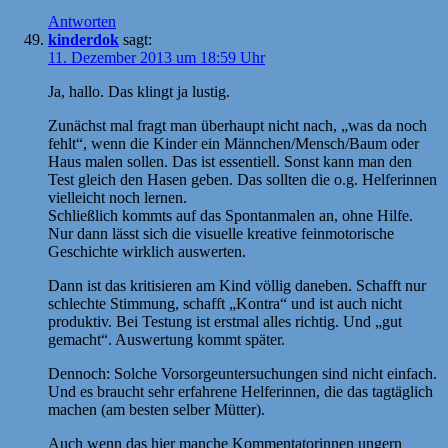
Antworten
kinderdok
sagt:
11. Dezember 2013 um 18:59 Uhr
Ja, hallo. Das klingt ja lustig.
Zunächst mal fragt man überhaupt nicht nach, „was da noch
fehlt“, wenn die Kinder ein Männchen/Mensch/Baum oder
Haus malen sollen. Das ist essentiell. Sonst kann man den
Test gleich den Hasen geben. Das sollten die o.g. Helferinnen
vielleicht noch lernen.
Schließlich kommts auf das Spontanmalen an, ohne Hilfe.
Nur dann lässt sich die visuelle kreative feinmotorische
Geschichte wirklich auswerten.
Dann ist das kritisieren am Kind völlig daneben. Schafft nur
schlechte Stimmung, schafft „Kontra“ und ist auch nicht
produktiv. Bei Testung ist erstmal alles richtig. Und „gut
gemacht“. Auswertung kommt später.
Dennoch: Solche Vorsorgeuntersuchungen sind nicht einfach.
Und es braucht sehr erfahrene Helferinnen, die das tagtäglich
machen (am besten selber Mütter).
Auch wenn das hier manche Kommentatorinnen ungern