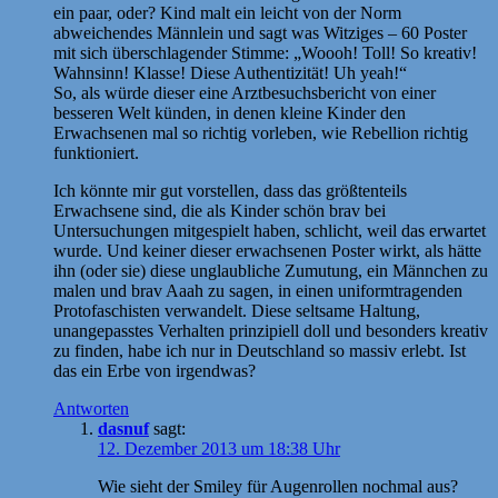
ein paar, oder? Kind malt ein leicht von der Norm
abweichendes Männlein und sagt was Witziges – 60 Poster
mit sich überschlagender Stimme: „Woooh! Toll! So kreativ!
Wahnsinn! Klasse! Diese Authentizität! Uh yeah!“
So, als würde dieser eine Arztbesuchsbericht von einer
besseren Welt künden, in denen kleine Kinder den
Erwachsenen mal so richtig vorleben, wie Rebellion richtig
funktioniert.
Ich könnte mir gut vorstellen, dass das größtenteils
Erwachsene sind, die als Kinder schön brav bei
Untersuchungen mitgespielt haben, schlicht, weil das erwartet
wurde. Und keiner dieser erwachsenen Poster wirkt, als hätte
ihn (oder sie) diese unglaubliche Zumutung, ein Männchen zu
malen und brav Aaah zu sagen, in einen uniformtragenden
Protofaschisten verwandelt. Diese seltsame Haltung,
unangepasstes Verhalten prinzipiell doll und besonders kreativ
zu finden, habe ich nur in Deutschland so massiv erlebt. Ist
das ein Erbe von irgendwas?
Antworten
dasnuf
sagt:
12. Dezember 2013 um 18:38 Uhr
Wie sieht der Smiley für Augenrollen nochmal aus?