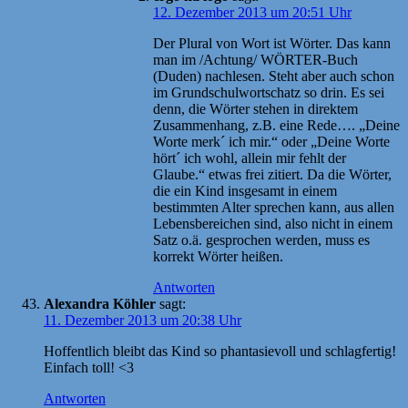
12. Dezember 2013 um 20:51 Uhr
Der Plural von Wort ist Wörter. Das kann
man im /Achtung/ WÖRTER-Buch
(Duden) nachlesen. Steht aber auch schon
im Grundschulwortschatz so drin. Es sei
denn, die Wörter stehen in direktem
Zusammenhang, z.B. eine Rede…. „Deine
Worte merk´ ich mir.“ oder „Deine Worte
hört´ ich wohl, allein mir fehlt der
Glaube.“ etwas frei zitiert. Da die Wörter,
die ein Kind insgesamt in einem
bestimmten Alter sprechen kann, aus allen
Lebensbereichen sind, also nicht in einem
Satz o.ä. gesprochen werden, muss es
korrekt Wörter heißen.
Antworten
Alexandra Köhler
sagt:
11. Dezember 2013 um 20:38 Uhr
Hoffentlich bleibt das Kind so phantasievoll und schlagfertig!
Einfach toll! <3
Antworten