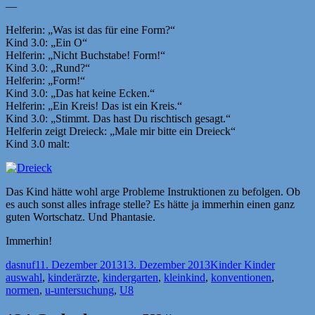
—
Helferin: „Was ist das für eine Form?“
Kind 3.0: „Ein O“
Helferin: „Nicht Buchstabe! Form!“
Kind 3.0: „Rund?“
Helferin: „Form!“
Kind 3.0: „Das hat keine Ecken.“
Helferin: „Ein Kreis! Das ist ein Kreis.“
Kind 3.0: „Stimmt. Das hast Du rischtisch gesagt.“
Helferin zeigt Dreieck: „Male mir bitte ein Dreieck“
Kind 3.0 malt:
Das Kind hätte wohl arge Probleme Instruktionen zu befolgen. Ob
es auch sonst alles infrage stelle? Es hätte ja immerhin einen ganz
guten Wortschatz. Und Phantasie.
Immerhin!
Autor
Veröffentlicht
Kategorien
Schlagwö
dasnuf
11. Dezember 2013
13. Dezember 2013
Kinder Kinder
am
auswahl
,
kinderärzte
,
kindergarten
,
kleinkind
,
konventionen
,
normen
,
u-untersuchung
,
U8