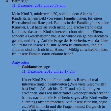
Birte
sagt:
11. Dezember 2013 um 20:59 Uhr
Mein Kind 3, mittlerweile 20, sollte in dem Alter mal im
Kindergarten ein Bild von seiner Familie malen, für einen
Elternabend mit Ratespiel. Bei uns in der Familie gibt es keine
Künstler, Lust hatte sie auch nicht, und erschwerend dazu
kam, dass das arme Kind seinerzeit schon nicht nur Eltern,
sondern 4 Geschwister hatte. Also wurde ein gelbes Rechteck
gemalt, und fertig. Auf die Frage der Erzieherin, was das bitte
soll: “Das ist unsere Haustür. Mama ist einkaufen, und die
anderen sind auch nicht zu Hause!“ Müßig zu schreiben, dass
ich unsere Familie sofort erkannt habe?
Antworten
Goldammer
sagt:
11. Dezember 2013 um 23:17 Uhr
Unser Kind 2 sollte für ein solches Ratespiel mal
Interviewfragen beantworten („Wie viele Geschwister
hast Du?“, „Wie alt bist Du?“ und so). Unnötig zu
erwähnen, dass wir unser zartes Geschöpf auch erkannt
haben, nachdem die Erzieherin sagte: „Ein Kind wollte
allerdings nicht mitmachen. Auf unsere Bitte hin, sagte
es: ‚Will ich nicht und die Fragen kannst Du gleich in
den Müll schmeißen!‘ „