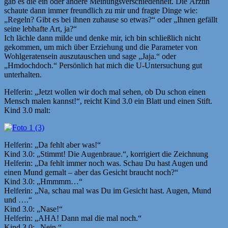
gab es die ein oder andere Meinungsverschiedenheit. Die Ärztin
schaute dann immer freundlich zu mir und fragte Dinge wie:
„Regeln? Gibt es bei ihnen zuhause so etwas?“ oder „Ihnen gefällt
seine lebhafte Art, ja?“
Ich lächle dann milde und denke mir, ich bin schließlich nicht
gekommen, um mich über Erziehung und die Parameter von
Wohlgeratensein auszutauschen und sage „Jaja.“ oder
„Hmdochdoch.“ Persönlich hat mich die U-Untersuchung gut
unterhalten.
Helferin: „Jetzt wollen wir doch mal sehen, ob Du schon einen
Mensch malen kannst!“, reicht Kind 3.0 ein Blatt und einen Stift.
Kind 3.0 malt:
Helferin: „Da fehlt aber was!“
Kind 3.0: „Stimmt! Die Augenbraue.“, korrigiert die Zeichnung
Helferin: „Da fehlt immer noch was. Schau Du hast Augen und
einen Mund gemalt – aber das Gesicht braucht noch?“
Kind 3.0: „Hmmmm…“
Helferin: „Na, schau mal was Du im Gesicht hast. Augen, Mund
und ….“
Kind 3.0: „Nase!“
Helferin: „AHA! Dann mal die mal noch.“
Kind 3.0: „Nein.“