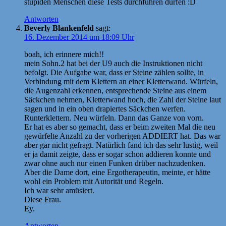
stupiden Menschen diese Tests durchführen dürfen :D
Antworten
Beverly Blankenfeld
sagt:
16. Dezember 2014 um 18:09 Uhr
boah, ich erinnere mich!!
mein Sohn.2 hat bei der U9 auch die Instruktionen nicht
befolgt. Die Aufgabe war, dass er Steine zählen sollte, in
Verbindung mit dem Klettern an einer Kletterwand. Würfeln,
die Augenzahl erkennen, entsprechende Steine aus einem
Säckchen nehmen, Kletterwand hoch, die Zahl der Steine laut
sagen und in ein oben drapiertes Säckchen werfen.
Runterklettern. Neu würfeln. Dann das Ganze von vorn.
Er hat es aber so gemacht, dass er beim zweiten Mal die neu
gewürfelte Anzahl zu der vorherigen ADDIERT hat. Das war
aber gar nicht gefragt. Natürlich fand ich das sehr lustig, weil
er ja damit zeigte, dass er sogar schon addieren konnte und
zwar ohne auch nur einen Funken drüber nachzudenken.
Aber die Dame dort, eine Ergotherapeutin, meinte, er hätte
wohl ein Problem mit Autorität und Regeln.
Ich war sehr amüsiert.
Diese Frau.
Ey.
Antworten