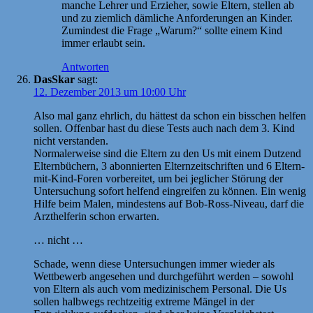
manche Lehrer und Erzieher, sowie Eltern, stellen ab
und zu ziemlich dämliche Anforderungen an Kinder.
Zumindest die Frage „Warum?“ sollte einem Kind
immer erlaubt sein.
Antworten
DasSkar
sagt:
12. Dezember 2013 um 10:00 Uhr
Also mal ganz ehrlich, du hättest da schon ein bisschen helfen
sollen. Offenbar hast du diese Tests auch nach dem 3. Kind
nicht verstanden.
Normalerweise sind die Eltern zu den Us mit einem Dutzend
Elternbüchern, 3 abonnierten Elternzeitschriften und 6 Eltern-
mit-Kind-Foren vorbereitet, um bei jeglicher Störung der
Untersuchung sofort helfend eingreifen zu können. Ein wenig
Hilfe beim Malen, mindestens auf Bob-Ross-Niveau, darf die
Arzthelferin schon erwarten.
… nicht …
Schade, wenn diese Untersuchungen immer wieder als
Wettbewerb angesehen und durchgeführt werden – sowohl
von Eltern als auch vom medizinischem Personal. Die Us
sollen halbwegs rechtzeitig extreme Mängel in der