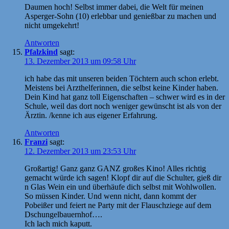
Daumen hoch! Selbst immer dabei, die Welt für meinen
Asperger-Sohn (10) erlebbar und genießbar zu machen und
nicht umgekehrt!
Antworten
Pfalzkind
sagt:
13. Dezember 2013 um 09:58 Uhr
ich habe das mit unseren beiden Töchtern auch schon erlebt.
Meistens bei Arzthelferinnen, die selbst keine Kinder haben.
Dein Kind hat ganz toll Eigenschaften – schwer wird es in der
Schule, weil das dort noch weniger gewünscht ist als von der
Ärztin. /kenne ich aus eigener Erfahrung.
Antworten
Franzi
sagt:
12. Dezember 2013 um 23:53 Uhr
Großartig! Ganz ganz GANZ großes Kino! Alles richtig
gemacht würde ich sagen! Klopf dir auf die Schulter, gieß dir
n Glas Wein ein und überhäufe dich selbst mit Wohlwollen.
So müssen Kinder. Und wenn nicht, dann kommt der
Pobeißer und feiert ne Party mit der Flauschziege auf dem
Dschungelbauernhof….
Ich lach mich kaputt.