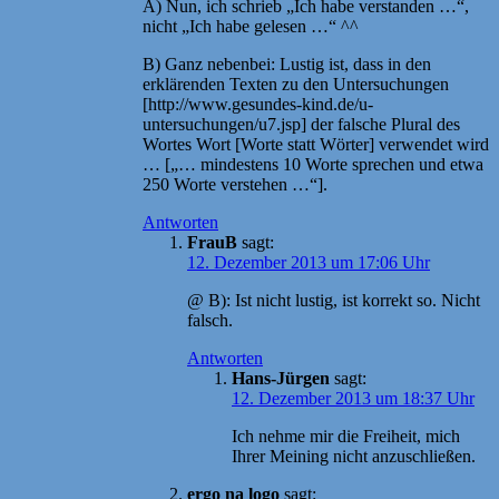
A) Nun, ich schrieb „Ich habe verstanden …“,
nicht „Ich habe gelesen …“ ^^
B) Ganz nebenbei: Lustig ist, dass in den
erklärenden Texten zu den Untersuchungen
[http://www.gesundes-kind.de/u-
untersuchungen/u7.jsp] der falsche Plural des
Wortes Wort [Worte statt Wörter] verwendet wird
… [„… mindestens 10 Worte sprechen und etwa
250 Worte verstehen …“].
Antworten
FrauB
sagt:
12. Dezember 2013 um 17:06 Uhr
@ B): Ist nicht lustig, ist korrekt so. Nicht
falsch.
Antworten
Hans-Jürgen
sagt:
12. Dezember 2013 um 18:37 Uhr
Ich nehme mir die Freiheit, mich
Ihrer Meining nicht anzuschließen.
ergo na logo
sagt: