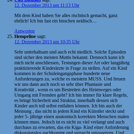
12. Dezember 2013 um 11:13 Uhr
Mit dem Kind haben Sie alles rischtisch gemacht, ganz
ehrlich! Ich bin fast ein bisschen neidisch…
Antworten
Hempeline
sagt:
12. Dezember 2013 um 10:35 Uhr
Sehr unterhaltsam und auch echt niedlich. Solche Episoden
sind sicher den meisten Muttis bekannt. Dennoch kann ich
mich nicht anschliessen, Testungen dieser Art oder langjährig
praktizierende Kinderärzte in Frage zu stellen. Auf ein Kind
kommen in der Schuleingangsphase hunderte neue
Anforderungen zu, welche es meistern MUSS. Und freuen
wir uns dann auch noch so sehr über Phantasie und
Kreativität , wenn es um Bestreiten des Heimweges oder
Umgang mit Fremden geht? Ich bin immer für klare Regeln,
es bringt Sicherheit und Struktur, innerhalb dessen sich
Kinder auch toll selbst entfalten können. Ich bin auch der
Meinung , das nicht in jedem Kind ein Künstler steckt und
jeder 5- jährige einen anatomisch korrekten Menschen malen
können muss. Jedoch ist es nicht zu viel verlangt und auch
durchaus zu erwarten, das ein Kiga- Kind einer Anforderung
diskussionslos nachkommt und versucht umzusetzen. Und