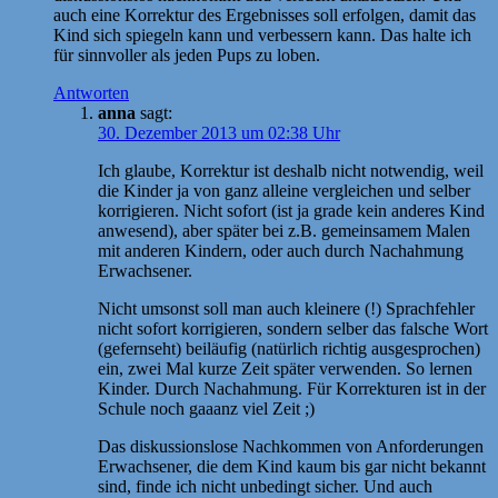
auch eine Korrektur des Ergebnisses soll erfolgen, damit das
Kind sich spiegeln kann und verbessern kann. Das halte ich
für sinnvoller als jeden Pups zu loben.
Antworten
anna
sagt:
30. Dezember 2013 um 02:38 Uhr
Ich glaube, Korrektur ist deshalb nicht notwendig, weil
die Kinder ja von ganz alleine vergleichen und selber
korrigieren. Nicht sofort (ist ja grade kein anderes Kind
anwesend), aber später bei z.B. gemeinsamem Malen
mit anderen Kindern, oder auch durch Nachahmung
Erwachsener.
Nicht umsonst soll man auch kleinere (!) Sprachfehler
nicht sofort korrigieren, sondern selber das falsche Wort
(gefernseht) beiläufig (natürlich richtig ausgesprochen)
ein, zwei Mal kurze Zeit später verwenden. So lernen
Kinder. Durch Nachahmung. Für Korrekturen ist in der
Schule noch gaaanz viel Zeit ;)
Das diskussionslose Nachkommen von Anforderungen
Erwachsener, die dem Kind kaum bis gar nicht bekannt
sind, finde ich nicht unbedingt sicher. Und auch