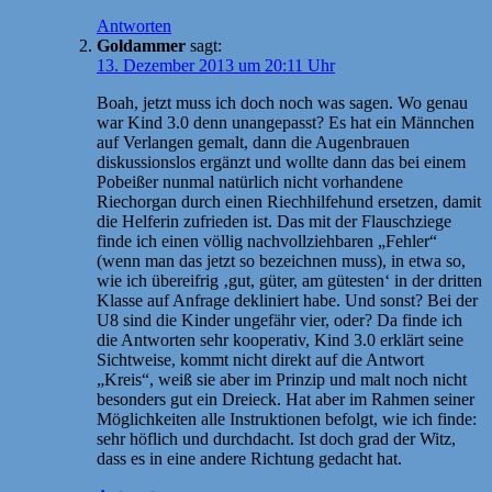
Antworten
Goldammer
sagt:
13. Dezember 2013 um 20:11 Uhr
Boah, jetzt muss ich doch noch was sagen. Wo genau
war Kind 3.0 denn unangepasst? Es hat ein Männchen
auf Verlangen gemalt, dann die Augenbrauen
diskussionslos ergänzt und wollte dann das bei einem
Pobeißer nunmal natürlich nicht vorhandene
Riechorgan durch einen Riechhilfehund ersetzen, damit
die Helferin zufrieden ist. Das mit der Flauschziege
finde ich einen völlig nachvollziehbaren „Fehler“
(wenn man das jetzt so bezeichnen muss), in etwa so,
wie ich übereifrig ‚gut, güter, am gütesten‘ in der dritten
Klasse auf Anfrage dekliniert habe. Und sonst? Bei der
U8 sind die Kinder ungefähr vier, oder? Da finde ich
die Antworten sehr kooperativ, Kind 3.0 erklärt seine
Sichtweise, kommt nicht direkt auf die Antwort
„Kreis“, weiß sie aber im Prinzip und malt noch nicht
besonders gut ein Dreieck. Hat aber im Rahmen seiner
Möglichkeiten alle Instruktionen befolgt, wie ich finde:
sehr höflich und durchdacht. Ist doch grad der Witz,
dass es in eine andere Richtung gedacht hat.