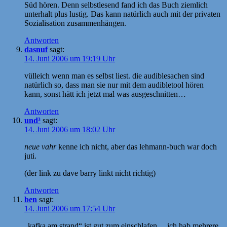
Süd hören. Denn selbstlesend fand ich das Buch ziemlich
unterhalt plus lustig. Das kann natürlich auch mit der privaten
Sozialisation zusammenhängen.
Antworten
dasnuf
sagt:
14. Juni 2006 um 19:19 Uhr
vülleich wenn man es selbst liest. die audiblesachen sind
natürlich so, dass man sie nur mit dem audibletool hören
kann, sonst hätt ich jetzt mal was ausgeschnitten…
Antworten
und³
sagt:
14. Juni 2006 um 18:02 Uhr
neue vahr
kenne ich nicht, aber das lehmann-buch war doch
juti.
(der link zu dave barry linkt nicht richtig)
Antworten
ben
sagt:
14. Juni 2006 um 17:54 Uhr
„kafka am strand“ ist gut zum einschlafen… ich hab mehrere