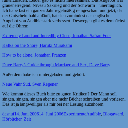
runterzuladen. Leider gab es nichts Interessantes. Das Angebot war
grauenerregend. Niveau Sakrileg und der Schwarm – unerträglich.
Ich habe fast ein ganzes Jahr regelmäßig reingeschaut und jetzt, da
der Gutschein bald abläuft, hat sich zumindest das englische
Angebot von Audible stark verbessert. Deswegen gibt es demnächst
auf die Ohren:
Extremely Loud and Incredibly Close, Jonathan Safran Foer
Kafka on the Shore, Haruki Murakami
How to be alone, Jonathan Franzen
Dave Barry’s Guide through Marriage and Sex, Dave Barry
Außerdem habe ich runtergeladen und gehört:
Neue Vahr Süd, Sven Regener
Wie kommt dieses Buch bitte zu guten Kritiken? Der Mann soll
singen, singen, singen aber nie mehr Bücher schreiben und vorlesen.
Das ist ja langweiliger als mir bei ner Lesung zuzuhören.
Autor
Veröffentlicht
Kategorien
Schlagwörter
dasnuf
14. Juni 2006
14. Juni 2006
Experimente
Audible
,
Blogaward
,
am
Hörbücher
,
Zeit