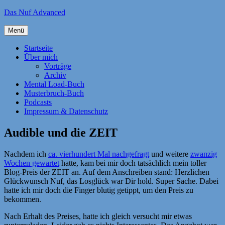
Zum
Das Nuf Advanced
Inhalt
springen
Menü
Startseite
Über mich
Vorträge
Archiv
Mental Load-Buch
Musterbruch-Buch
Podcasts
Impressum & Datenschutz
Audible und die ZEIT
Nachdem ich
ca. vierhundert Mal nachgefragt
und weitere
zwanzig
Wochen gewartet
hatte, kam bei mir doch tatsächlich mein toller
Blog-Preis der ZEIT an. Auf dem Anschreiben stand: Herzlichen
Glückwunsch Nuf, das Losglück war Dir hold. Super Sache. Dabei
hatte ich mir doch die Finger blutig getippt, um den Preis zu
bekommen.
Nach Erhalt des Preises, hatte ich gleich versucht mir etwas