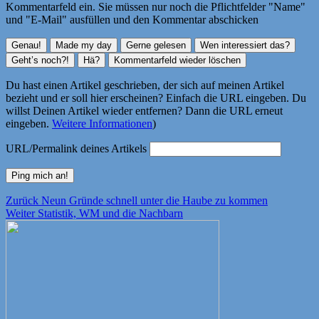
Kommentarfeld ein. Sie müssen nur noch die Pflichtfelder "Name"
und "E-Mail" ausfüllen und den Kommentar abschicken
Du hast einen Artikel geschrieben, der sich auf meinen Artikel
bezieht und er soll hier erscheinen? Einfach die URL eingeben. Du
willst Deinen Artikel wieder entfernen? Dann die URL erneut
eingeben.
Weitere Informationen
)
URL/Permalink deines Artikels
Beitragsnavigation
Vorheriger
Zurück
Neun Gründe schnell unter die Haube zu kommen
Nächster
Beitrag:
Weiter
Statistik, WM und die Nachbarn
Beitrag: