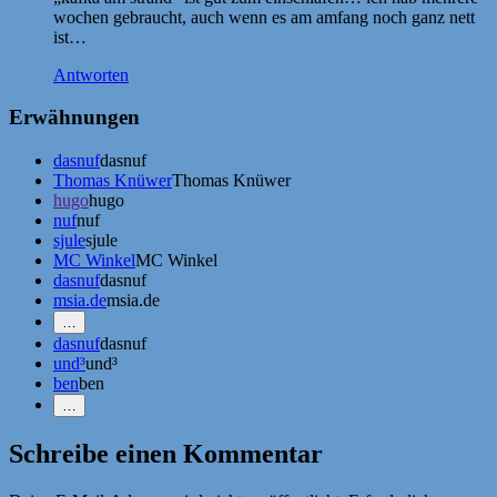
wochen gebraucht, auch wenn es am amfang noch ganz nett
ist…
Antworten
Erwähnungen
dasnuf
dasnuf
Thomas Knüwer
Thomas Knüwer
hugo
hugo
nuf
nuf
sjule
sjule
MC Winkel
MC Winkel
dasnuf
dasnuf
msia.de
msia.de
Mehr
…
Erwähnungen
dasnuf
dasnuf
zeigen
und³
und³
ben
ben
Weniger
…
Erwähnungen
zeigen
Schreibe einen Kommentar