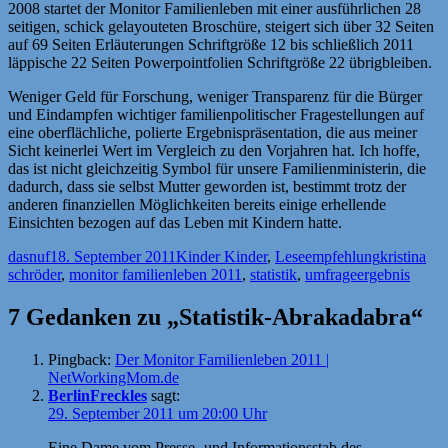
2008 startet der Monitor Familienleben mit einer ausführlichen 28
seitigen, schick gelayouteten Broschüre, steigert sich über 32 Seiten
auf 69 Seiten Erläuterungen Schriftgröße 12 bis schließlich 2011
läppische 22 Seiten Powerpointfolien Schriftgröße 22 übrigbleiben.
Weniger Geld für Forschung, weniger Transparenz für die Bürger
und Eindampfen wichtiger familienpolitischer Fragestellungen auf
eine oberflächliche, polierte Ergebnispräsentation, die aus meiner
Sicht keinerlei Wert im Vergleich zu den Vorjahren hat. Ich hoffe,
das ist nicht gleichzeitig Symbol für unsere Familienministerin, die
dadurch, dass sie selbst Mutter geworden ist, bestimmt trotz der
anderen finanziellen Möglichkeiten bereits einige erhellende
Einsichten bezogen auf das Leben mit Kindern hatte.
Autor
Veröffentlicht
Kategorien
Schlagwör
dasnuf
18. September 2011
Kinder Kinder
,
Leseempfehlung
kristina
am
schröder
,
monitor familienleben 2011
,
statistik
,
umfrageergebnis
7 Gedanken zu „Statistik-Abrakadabra“
Pingback:
Der Monitor Familienleben 2011 |
NetWorkingMom.de
BerlinFreckles
sagt:
29. September 2011 um 20:00 Uhr
Eine Dame vom Presse- und Informationsstab des