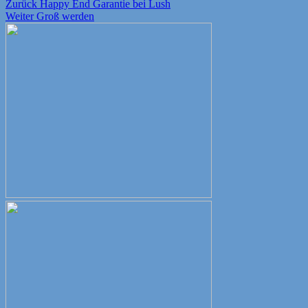
Beitragsnavigation
Vorheriger
Zurück
Happy End Garantie bei Lush
Nächster
Beitrag:
Weiter
Groß werden
Beitrag: