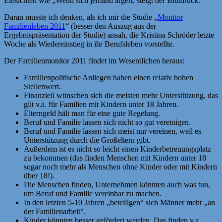
Einsichten wie „Wenn sich jemand ärgert, steigt der Blutdruck.“
Daran musste ich denken, als ich mir die Studie „
Monitor
Familienleben 2011
“ (besser den Auszug aus der
Ergebnispräsentation der Studie) ansah, die Kristina Schröder letzte
Woche als Wiedereinstieg in ihr Berufsleben vorstellte.
Der Familienmonitor 2011 findet im Wesentlichen heraus:
Familienpolitische Anliegen haben einen relativ hohen
Stellenwert.
Finanziell wünschen sich die meisten mehr Unterstützung, das
gilt v.a. für Familien mit Kindern unter 18 Jahren.
Elterngeld hält man für eine gute Regelung.
Beruf und Familie lassen sich nicht so gut vereinigen.
Beruf und Familie lassen sich meist nur vereinen, weil es
Unterstützung durch die Großeltern gibt.
Außerdem ist es nicht so leicht einen Kinderbetreuungsplatz
zu bekommen (das finden Menschen mit Kindern unter 18
sogar noch mehr als Menschen ohne Kinder oder mit Kindern
über 18!).
Die Menschen finden, Unternehmen könnten auch was tun,
um Beruf und Familie vereinbar zu machen.
In den letzten 5-10 Jahren „beteiligen“ sich Männer mehr „an
der Familienarbeit“.
Kinder könnten besser gefördert werden. Das finden v.a.