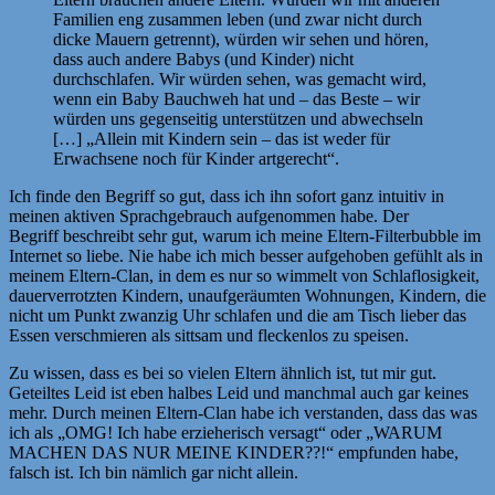
Familien eng zusammen leben (und zwar nicht durch
dicke Mauern getrennt), würden wir sehen und hören,
dass auch andere Babys (und Kinder) nicht
durchschlafen. Wir würden sehen, was gemacht wird,
wenn ein Baby Bauchweh hat und – das Beste – wir
würden uns gegenseitig unterstützen und abwechseln
[…] „Allein mit Kindern sein – das ist weder für
Erwachsene noch für Kinder artgerecht“.
Ich finde den Begriff so gut, dass ich ihn sofort ganz intuitiv in
meinen aktiven Sprachgebrauch aufgenommen habe. Der
Begriff beschreibt sehr gut, warum ich meine Eltern-Filterbubble im
Internet so liebe. Nie habe ich mich besser aufgehoben gefühlt als in
meinem Eltern-Clan, in dem es nur so wimmelt von Schlaflosigkeit,
dauerverrotzten Kindern, unaufgeräumten Wohnungen, Kindern, die
nicht um Punkt zwanzig Uhr schlafen und die am Tisch lieber das
Essen verschmieren als sittsam und fleckenlos zu speisen.
Zu wissen, dass es bei so vielen Eltern ähnlich ist, tut mir gut.
Geteiltes Leid ist eben halbes Leid und manchmal auch gar keines
mehr. Durch meinen Eltern-Clan habe ich verstanden, dass das was
ich als „OMG! Ich habe erzieherisch versagt“ oder „WARUM
MACHEN DAS NUR MEINE KINDER??!“ empfunden habe,
falsch ist. Ich bin nämlich gar nicht allein.