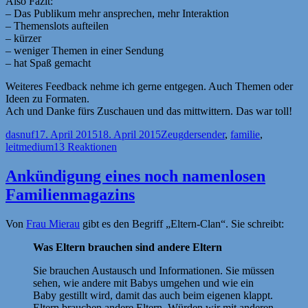
Also Fazit:
– Das Publikum mehr ansprechen, mehr Interaktion
– Themenslots aufteilen
– kürzer
– weniger Themen in einer Sendung
– hat Spaß gemacht
Weiteres Feedback nehme ich gerne entgegen. Auch Themen oder
Ideen zu Formaten.
Ach und Danke fürs Zuschauen und das mittwittern. Das war toll!
Autor
Veröffentlicht
Kategorien
Schlagwörter
dasnuf
17. April 2015
18. April 2015
Zeug
dersender
,
familie
,
am
leitmedium
13 Reaktionen
Ankündigung eines noch namenlosen
Familienmagazins
Von
Frau Mierau
gibt es den Begriff „Eltern-Clan“. Sie schreibt:
Was Eltern brauchen sind andere Eltern
Sie brauchen Austausch und Informationen. Sie müssen
sehen, wie andere mit Babys umgehen und wie ein
Baby gestillt wird, damit das auch beim eigenen klappt.
Eltern brauchen andere Eltern. Würden wir mit anderen