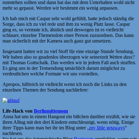
rumstehen sollten und dann hat das mit dem Unterhalten wohl nicht
mehr so gepasst. Werden wir bestimmt ein wenig anpassen.
Ich hab mich mit Caspar sehr wohl gefühlt, hatte jedoch ständig die
Sorge, dass ich zu viel rede und ihm zu wenig Platz lasse. Caspar
ging es, so vermute ich, ähnlich und deswegen ist es vielleicht
schlauer, einzelne Themenslots einer Person zuzuordnen. Das kann
man sicherlich mit der Kamera auch ganz gut umsetzen.
Insgesamt hatten wir zu viel Stoff für eine einzige Stunde Sendung.
Wir haben also so gnadenlos überzogen wie seinerzeit
Wetten dass?
mit Thomas Gottschalk. Das werden wir in jedem Fall auch straffen.
Es ging uns in der Testsendung tatsächlich darum möglichst zu
verdeutlichen welche Formate wir uns vorstellen.
Apropos, hilfreich ist vielleicht wenn ich noch die Links zu den
einzelnen Themen der Sendung nachliefere:
Life-Hack von
Berlinmittemom
Anna hat uns in einem Hangout ein bißchen darüber erzählt, wie sie
ihren Alltag mit den drei Kindern entschleunigt, wenn nötig. Einige
ihrer Tipps kann man bei ihr im Blog unter „
my little getaways
“
nachlesen.
Sie hat uns das österreichische Blog
Buntraum
empfohlen, wenn wir