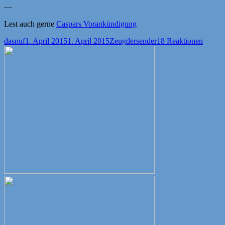
—
Lest auch gerne
Caspars Vorankündigung
Autor
Veröffentlicht
Kategorien
Schlagwörter
dasnuf
1. April 2015
1. April 2015
Zeug
dersender
18 Reaktionen
am