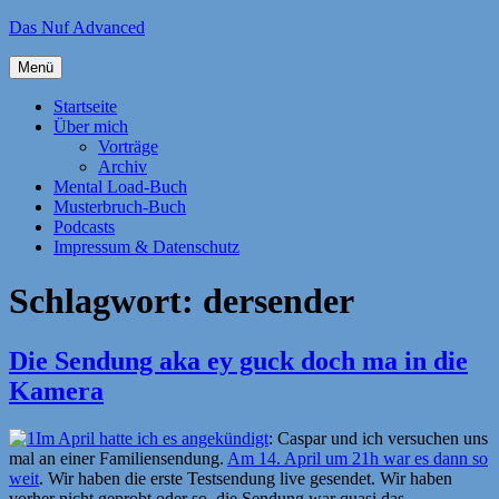
Zum
Das Nuf Advanced
Inhalt
springen
Menü
Startseite
Über mich
Vorträge
Archiv
Mental Load-Buch
Musterbruch-Buch
Podcasts
Impressum & Datenschutz
Schlagwort:
dersender
Die Sendung aka ey guck doch ma in die
Kamera
Im April hatte ich es angekündigt
: Caspar und ich versuchen uns
mal an einer Familiensendung.
Am 14. April um 21h war es dann so
weit
. Wir haben die erste Testsendung live gesendet. Wir haben
vorher nicht geprobt oder so, die Sendung war quasi das