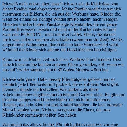
Ich weiß nicht wieso, aber tatsächlich war ich als Kinderlose von
dieser Realität total abgeschottet. Meine Familienrealität setzte sich
zusammen aus Bildern, die ich aus der Werbung hatte. Kinder, die,
wenn sie einmal die richtige Windel am Po haben, nach wenigen
Monaten durchschlafen. Pausbäckige Kleinkinder, die ein ganze
Portion Brei essen – essen und nicht in der Küche verteilen und
zwar eine PORTION – nicht nur drei Löffel. Eltern, die abends
noch was anderes machen als schlafen (wenn man sie lässt). Weiße,
aufgeräumte Wohnungen, durch die ein lauer Sommerwind weht,
während die Kinder sich alleine mit Holzklötzchen beschäftigen.
Kaum war ich Mutter, zerbrach diese Werbewelt und meinen Trost
habe ich erst online bei den anderen Eltern gefunden, z.B. wenn wir
uns auf Twitter samstags um 6.30
Guten Morgen
wünschen.
Ich lese sehr gerne. Habe massig Elternratgeber gelesen und so
ziemlich jede Elternzeitschrift probiert, die es auf dem Markt gibt.
Dennoch musste ich feststellen: Was anderes als diese
Scheinfamilienwelt gibt es im Großen und Ganzen nicht. Es gibt nur
Erziehungstipps zum Durchschlafen, die nicht funktionieren,
Rezepte, die kein Kind isst und Kinderklamotten, die kein normaler
Mensch zahlen kann. Nicht zu vergessen die Eltern, die trotz
Kleinkinder permanent heißen Sex haben.
Warum ich das alles schreibe: Für mich gibt es nach wie vor eine