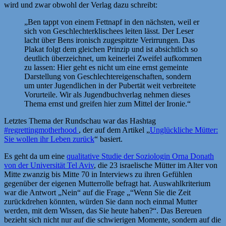
wird und zwar obwohl der Verlag dazu schreibt:
„Ben tappt von einem Fettnapf in den nächsten, weil er
sich von Geschlechterklischees leiten lässt. Der Leser
lacht über Bens ironisch zugespitzte Verirrungen. Das
Plakat folgt dem gleichen Prinzip und ist absichtlich so
deutlich überzeichnet, um keinerlei Zweifel aufkommen
zu lassen: Hier geht es nicht um eine ernst gemeinte
Darstellung von Geschlechtereigenschaften, sondern
um unter Jugendlichen in der Pubertät weit verbreitete
Vorurteile. Wir als Jugendbuchverlag nehmen dieses
Thema ernst und greifen hier zum Mittel der Ironie.“
Letztes Thema der Rundschau war das Hashtag
#regrettingmotherhood
, der auf dem Artikel „
Unglückliche Mütter:
Sie wollen ihr Leben zurück
“ basiert.
Es geht da um eine
qualitative Studie der Soziologin Orna Donath
von der Universität Tel Aviv
, die 23 israelische Mütter im Alter von
Mitte zwanzig bis Mitte 70 in Interviews zu ihren Gefühlen
gegenüber der eigenen Mutterrolle befragt hat. Auswahlkriterium
war die Antwort „Nein“ auf die Frage „“Wenn Sie die Zeit
zurückdrehen könnten, würden Sie dann noch einmal Mutter
werden, mit dem Wissen, das Sie heute haben?“. Das Bereuen
bezieht sich nicht nur auf die schwierigen Momente, sondern auf die