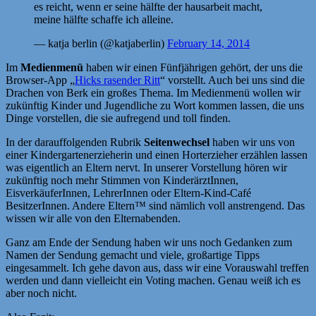
es reicht, wenn er seine hälfte der hausarbeit macht,
meine hälfte schaffe ich alleine.
— katja berlin (@katjaberlin)
February 14, 2014
Im
Medienmenü
haben wir einen Fünfjährigen gehört, der uns die
Browser-App „
Hicks rasender Ritt
“ vorstellt. Auch bei uns sind die
Drachen von Berk ein großes Thema. Im Medienmenü wollen wir
zukünftig Kinder und Jugendliche zu Wort kommen lassen, die uns
Dinge vorstellen, die sie aufregend und toll finden.
In der darauffolgenden Rubrik
Seitenwechsel
haben wir uns von
einer Kindergartenerzieherin und einen Horterzieher erzählen lassen
was eigentlich an Eltern nervt. In unserer Vorstellung hören wir
zukünftig noch mehr Stimmen von KinderärztInnen,
EisverkäuferInnen, LehrerInnen oder Eltern-Kind-Café
BesitzerInnen. Andere Eltern™ sind nämlich voll anstrengend. Das
wissen wir alle von den Elternabenden.
Ganz am Ende der Sendung haben wir uns noch Gedanken zum
Namen der Sendung gemacht und viele, großartige Tipps
eingesammelt. Ich gehe davon aus, dass wir eine Vorauswahl treffen
werden und dann vielleicht ein Voting machen. Genau weiß ich es
aber noch nicht.