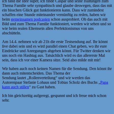
ich fand die Idee super, ich finde Caspar und seine Haltungen zum
Thema Familie sehr sympathisch und glaube deswegen, dass das mit
ein bisschen Glück gut funktionieren kann. Dass wir zumindest
schaffen eine Stunde miteinander vernünftig zu reden, haben wir
beim
gemeinsamen podcasten
schon ausprobiert. Ob das auch mit
Bild und zum Thema Familie funktioniert, werden wir sehen und so
wie beim realen Elternsein allen Perfektionismus von uns
abschütteln.
Am 14.4. nehmen wir ab 21h die erste Testsendung auf. Ihr könnt
live dabei sein und es wird parallel einen Chat geben, wo ihr eure
Eindrücke und Anregungen abgeben könnt. Für Twitter denken wir
uns noch ein Hashtag aus. Tatsächlich wird es das allererste Mal
sein, dass ich vor einer Kamera sitze. Seid also milde mit mir!
Wir haben auch noch keinen Namen für die Sendung. Den könnt ihr
dann auch mitentscheiden. Das Thema der
Sendung lautet „Rollenverteilung“ und wir werden das
Autorenpaar Stefanie Lohaus und Tobias Scholz des Buchs „
Papa
kann auch stillen
“ zu Gast haben.
Ich bin gleichzeitig aufgeregt, gespannt und ich freue mich schon
sehr.