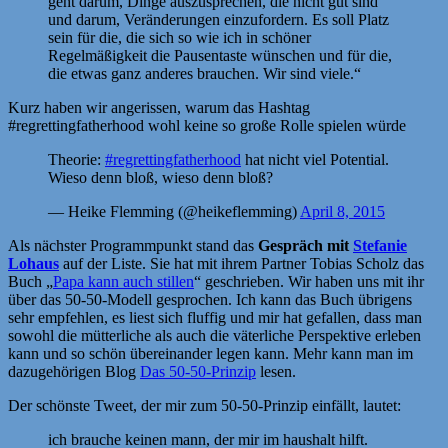
geht darum, Dinge auszusprechen, die nicht gut sind
und darum, Veränderungen einzufordern. Es soll Platz
sein für die, die sich so wie ich in schöner
Regelmäßigkeit die Pausentaste wünschen und für die,
die etwas ganz anderes brauchen. Wir sind viele.“
Kurz haben wir angerissen, warum das Hashtag
#regrettingfatherhood wohl keine so große Rolle spielen würde
Theorie:
#regrettingfatherhood
hat nicht viel Potential.
Wieso denn bloß, wieso denn bloß?
— Heike Flemming (@heikeflemming)
April 8, 2015
Als nächster Programmpunkt stand das
Gespräch mit
Stefanie
Lohaus
auf der Liste. Sie hat mit ihrem Partner Tobias Scholz das
Buch „
Papa kann auch stillen
“ geschrieben. Wir haben uns mit ihr
über das 50-50-Modell gesprochen. Ich kann das Buch übrigens
sehr empfehlen, es liest sich fluffig und mir hat gefallen, dass man
sowohl die mütterliche als auch die väterliche Perspektive erleben
kann und so schön übereinander legen kann. Mehr kann man im
dazugehörigen Blog
Das 50-50-Prinzip
lesen.
Der schönste Tweet, der mir zum 50-50-Prinzip einfällt, lautet:
ich brauche keinen mann, der mir im haushalt hilft.