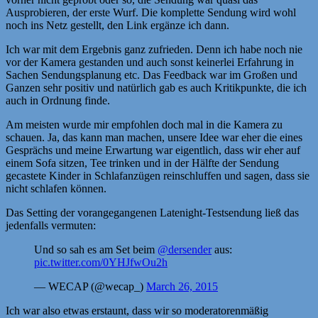
Ausprobieren, der erste Wurf. Die komplette Sendung wird wohl
noch ins Netz gestellt, den Link ergänze ich dann.
Ich war mit dem Ergebnis ganz zufrieden. Denn ich habe noch nie
vor der Kamera gestanden und auch sonst keinerlei Erfahrung in
Sachen Sendungsplanung etc. Das Feedback war im Großen und
Ganzen sehr positiv und natürlich gab es auch Kritikpunkte, die ich
auch in Ordnung finde.
Am meisten wurde mir empfohlen doch mal in die Kamera zu
schauen. Ja, das kann man machen, unsere Idee war eher die eines
Gesprächs und meine Erwartung war eigentlich, dass wir eher auf
einem Sofa sitzen, Tee trinken und in der Hälfte der Sendung
gecastete Kinder in Schlafanzügen reinschluffen und sagen, dass sie
nicht schlafen können.
Das Setting der vorangegangenen Latenight-Testsendung ließ das
jedenfalls vermuten:
Und so sah es am Set beim
@dersender
aus:
pic.twitter.com/0YHJfwOu2h
— WECAP (@wecap_)
March 26, 2015
Ich war also etwas erstaunt, dass wir so moderatorenmäßig