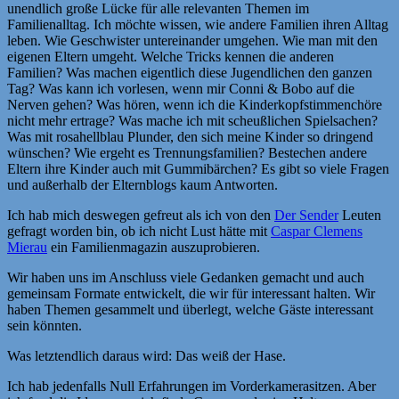
unendlich große Lücke für alle relevanten Themen im
Familienalltag. Ich möchte wissen, wie andere Familien ihren Alltag
leben. Wie Geschwister untereinander umgehen. Wie man mit den
eigenen Eltern umgeht. Welche Tricks kennen die anderen
Familien? Was machen eigentlich diese Jugendlichen den ganzen
Tag? Was kann ich vorlesen, wenn mir Conni & Bobo auf die
Nerven gehen? Was hören, wenn ich die Kinderkopfstimmenchöre
nicht mehr ertrage? Was mache ich mit scheußlichen Spielsachen?
Was mit rosahellblau Plunder, den sich meine Kinder so dringend
wünschen? Wie ergeht es Trennungsfamilien? Bestechen andere
Eltern ihre Kinder auch mit Gummibärchen? Es gibt so viele Fragen
und außerhalb der Elternblogs kaum Antworten.
Ich hab mich deswegen gefreut als ich von den
Der Sender
Leuten
gefragt worden bin, ob ich nicht Lust hätte mit
Caspar Clemens
Mierau
ein Familienmagazin auszuprobieren.
Wir haben uns im Anschluss viele Gedanken gemacht und auch
gemeinsam Formate entwickelt, die wir für interessant halten. Wir
haben Themen gesammelt und überlegt, welche Gäste interessant
sein könnten.
Was letztendlich daraus wird: Das weiß der Hase.
Ich hab jedenfalls Null Erfahrungen im Vorderkamerasitzen. Aber