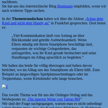
nachlesen.
Sie hat uns das österreichische Blog
Buntraum
empfohlen, wenn wir
nach weiteren Tipps suchen.
In der
Themenrundschau
haben wir über die Aktion
„Schau dein
Kind und nicht dein Handy an“
in Frankfurt gesprochen. Dort heisst
es:
„Viel Kommunikation läuft von Anfang an über
Blickkontakt und geteilte Aufmerksamkeit. Wenn
Eltern ständig mit ihrem Smartphone beschäftigt sind,
verpassten sie wichtige Gelegenheiten, das
aufzugreifen, was ihr Kind gerade beobachtet und seine
Handlungen im Alltag sprachlich zu begleiten.“
Wir halten das beide für völlig überzogen und haben davon
berichtet, wo im Alltag uns das Smartphone als Eltern hilft. Zum
Beispiel an langweiligen Spielplatznachmittagen oder im
Treppenhaus, wenn Kleinkinder sehr lange brauchen.
Das zweite Thema war für uns der Oetinger-Verlag und das
Werbeposter zu „
Die inneren Werte von Tanjas BH
“
Wir sind der Frage nachgegangen, warum man es nicht unbedingt
witzig finden muss, dass der Kopf eines Mädchens als
Hohlraum