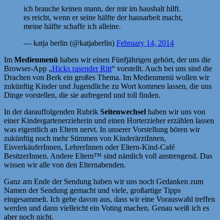
ich brauche keinen mann, der mir im haushalt hilft.
es reicht, wenn er seine hälfte der hausarbeit macht,
meine hälfte schaffe ich alleine.
— katja berlin (@katjaberlin)
February 14, 2014
Im
Medienmenü
haben wir einen Fünfjährigen gehört, der uns die
Browser-App „
Hicks rasender Ritt
“ vorstellt. Auch bei uns sind die
Drachen von Berk ein großes Thema. Im Medienmenü wollen wir
zukünftig Kinder und Jugendliche zu Wort kommen lassen, die uns
Dinge vorstellen, die sie aufregend und toll finden.
In der darauffolgenden Rubrik
Seitenwechsel
haben wir uns von
einer Kindergartenerzieherin und einen Horterzieher erzählen lassen
was eigentlich an Eltern nervt. In unserer Vorstellung hören wir
zukünftig noch mehr Stimmen von KinderärztInnen,
EisverkäuferInnen, LehrerInnen oder Eltern-Kind-Café
BesitzerInnen. Andere Eltern™ sind nämlich voll anstrengend. Das
wissen wir alle von den Elternabenden.
Ganz am Ende der Sendung haben wir uns noch Gedanken zum
Namen der Sendung gemacht und viele, großartige Tipps
eingesammelt. Ich gehe davon aus, dass wir eine Vorauswahl treffen
werden und dann vielleicht ein Voting machen. Genau weiß ich es
aber noch nicht.