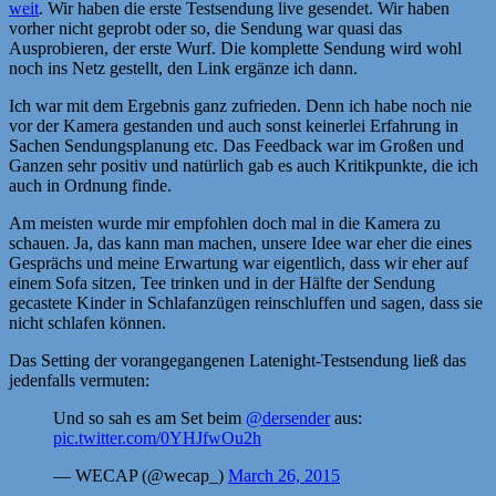
weit
. Wir haben die erste Testsendung live gesendet. Wir haben
vorher nicht geprobt oder so, die Sendung war quasi das
Ausprobieren, der erste Wurf. Die komplette Sendung wird wohl
noch ins Netz gestellt, den Link ergänze ich dann.
Ich war mit dem Ergebnis ganz zufrieden. Denn ich habe noch nie
vor der Kamera gestanden und auch sonst keinerlei Erfahrung in
Sachen Sendungsplanung etc. Das Feedback war im Großen und
Ganzen sehr positiv und natürlich gab es auch Kritikpunkte, die ich
auch in Ordnung finde.
Am meisten wurde mir empfohlen doch mal in die Kamera zu
schauen. Ja, das kann man machen, unsere Idee war eher die eines
Gesprächs und meine Erwartung war eigentlich, dass wir eher auf
einem Sofa sitzen, Tee trinken und in der Hälfte der Sendung
gecastete Kinder in Schlafanzügen reinschluffen und sagen, dass sie
nicht schlafen können.
Das Setting der vorangegangenen Latenight-Testsendung ließ das
jedenfalls vermuten:
Und so sah es am Set beim
@dersender
aus:
pic.twitter.com/0YHJfwOu2h
— WECAP (@wecap_)
March 26, 2015