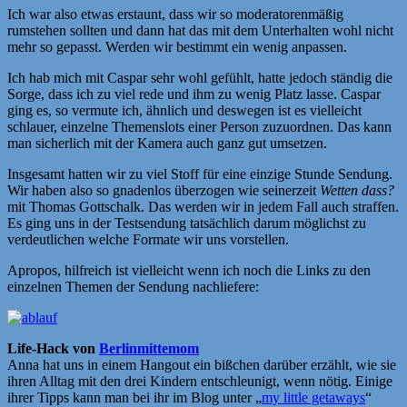
Ich war also etwas erstaunt, dass wir so moderatorenmäßig
rumstehen sollten und dann hat das mit dem Unterhalten wohl nicht
mehr so gepasst. Werden wir bestimmt ein wenig anpassen.
Ich hab mich mit Caspar sehr wohl gefühlt, hatte jedoch ständig die
Sorge, dass ich zu viel rede und ihm zu wenig Platz lasse. Caspar
ging es, so vermute ich, ähnlich und deswegen ist es vielleicht
schlauer, einzelne Themenslots einer Person zuzuordnen. Das kann
man sicherlich mit der Kamera auch ganz gut umsetzen.
Insgesamt hatten wir zu viel Stoff für eine einzige Stunde Sendung.
Wir haben also so gnadenlos überzogen wie seinerzeit
Wetten dass?
mit Thomas Gottschalk. Das werden wir in jedem Fall auch straffen.
Es ging uns in der Testsendung tatsächlich darum möglichst zu
verdeutlichen welche Formate wir uns vorstellen.
Apropos, hilfreich ist vielleicht wenn ich noch die Links zu den
einzelnen Themen der Sendung nachliefere:
Life-Hack von
Berlinmittemom
Anna hat uns in einem Hangout ein bißchen darüber erzählt, wie sie
ihren Alltag mit den drei Kindern entschleunigt, wenn nötig. Einige
ihrer Tipps kann man bei ihr im Blog unter „
my little getaways
“