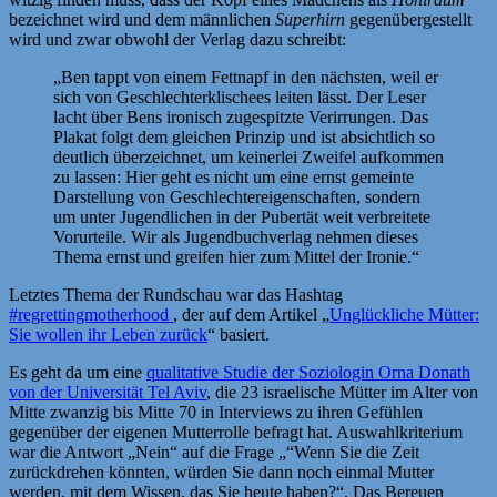
bezeichnet wird und dem männlichen
Superhirn
gegenübergestellt
wird und zwar obwohl der Verlag dazu schreibt:
„Ben tappt von einem Fettnapf in den nächsten, weil er
sich von Geschlechterklischees leiten lässt. Der Leser
lacht über Bens ironisch zugespitzte Verirrungen. Das
Plakat folgt dem gleichen Prinzip und ist absichtlich so
deutlich überzeichnet, um keinerlei Zweifel aufkommen
zu lassen: Hier geht es nicht um eine ernst gemeinte
Darstellung von Geschlechtereigenschaften, sondern
um unter Jugendlichen in der Pubertät weit verbreitete
Vorurteile. Wir als Jugendbuchverlag nehmen dieses
Thema ernst und greifen hier zum Mittel der Ironie.“
Letztes Thema der Rundschau war das Hashtag
#regrettingmotherhood
, der auf dem Artikel „
Unglückliche Mütter:
Sie wollen ihr Leben zurück
“ basiert.
Es geht da um eine
qualitative Studie der Soziologin Orna Donath
von der Universität Tel Aviv
, die 23 israelische Mütter im Alter von
Mitte zwanzig bis Mitte 70 in Interviews zu ihren Gefühlen
gegenüber der eigenen Mutterrolle befragt hat. Auswahlkriterium
war die Antwort „Nein“ auf die Frage „“Wenn Sie die Zeit
zurückdrehen könnten, würden Sie dann noch einmal Mutter
werden, mit dem Wissen, das Sie heute haben?“. Das Bereuen