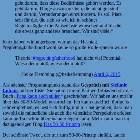
geht darum, dass diese Bedürfnisse gehört werden. Es
geht darum, Dinge auszusprechen, die nicht gut sind
und darum, Veränderungen einzufordern. Es soll Platz
sein für die, die sich so wie ich in schöner
Regelmäßigkeit die Pausentaste wünschen und für die,
die etwas ganz anderes brauchen. Wir sind viele.“
Kurz haben wir angerissen, warum das Hashtag
#regrettingfatherhood wohl keine so große Rolle spielen würde
Theorie:
#regrettingfatherhood
hat nicht viel Potential.
Wieso denn bloß, wieso denn bloß?
— Heike Flemming (@heikeflemming)
April 8, 2015
Als nächster Programmpunkt stand das
Gespräch mit
Stefanie
Lohaus
auf der Liste. Sie hat mit ihrem Partner Tobias Scholz das
Buch „
Papa kann auch stillen
“ geschrieben. Wir haben uns mit ihr
über das 50-50-Modell gesprochen. Ich kann das Buch übrigens
sehr empfehlen, es liest sich fluffig und mir hat gefallen, dass man
sowohl die mütterliche als auch die väterliche Perspektive erleben
kann und so schön übereinander legen kann. Mehr kann man im
dazugehörigen Blog
Das 50-50-Prinzip
lesen.
Der schönste Tweet, der mir zum 50-50-Prinzip einfällt, lautet: