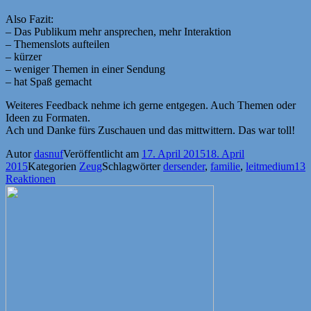
Also Fazit:
– Das Publikum mehr ansprechen, mehr Interaktion
– Themenslots aufteilen
– kürzer
– weniger Themen in einer Sendung
– hat Spaß gemacht
Weiteres Feedback nehme ich gerne entgegen. Auch Themen oder
Ideen zu Formaten.
Ach und Danke fürs Zuschauen und das mittwittern. Das war toll!
Autor
dasnuf
Veröffentlicht am
17. April 2015
18. April
2015
Kategorien
Zeug
Schlagwörter
dersender
,
familie
,
leitmedium
13
Reaktionen