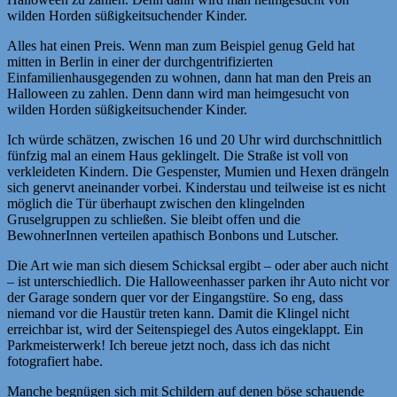
wilden Horden süßigkeitsuchender Kinder.
Alles hat einen Preis. Wenn man zum Beispiel genug Geld hat
mitten in Berlin in einer der durchgentrifizierten
Einfamilienhausgegenden zu wohnen, dann hat man den Preis an
Halloween zu zahlen. Denn dann wird man heimgesucht von
wilden Horden süßigkeitsuchender Kinder.
Ich würde schätzen, zwischen 16 und 20 Uhr wird durchschnittlich
fünfzig mal an einem Haus geklingelt. Die Straße ist voll von
verkleideten Kindern. Die Gespenster, Mumien und Hexen drängeln
sich genervt aneinander vorbei. Kinderstau und teilweise ist es nicht
möglich die Tür überhaupt zwischen den klingelnden
Gruselgruppen zu schließen. Sie bleibt offen und die
BewohnerInnen verteilen apathisch Bonbons und Lutscher.
Die Art wie man sich diesem Schicksal ergibt – oder aber auch nicht
– ist unterschiedlich. Die Halloweenhasser parken ihr Auto nicht vor
der Garage sondern quer vor der Eingangstüre. So eng, dass
niemand vor die Haustür treten kann. Damit die Klingel nicht
erreichbar ist, wird der Seitenspiegel des Autos eingeklappt. Ein
Parkmeisterwerk! Ich bereue jetzt noch, dass ich das nicht
fotografiert habe.
Manche begnügen sich mit Schildern auf denen böse schauende