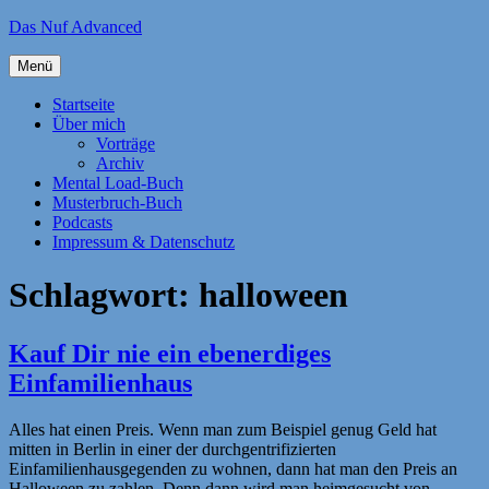
Zum
Das Nuf Advanced
Inhalt
springen
Menü
Startseite
Über mich
Vorträge
Archiv
Mental Load-Buch
Musterbruch-Buch
Podcasts
Impressum & Datenschutz
Schlagwort:
halloween
Kauf Dir nie ein ebenerdiges
Einfamilienhaus
Alles hat einen Preis. Wenn man zum Beispiel genug Geld hat
mitten in Berlin in einer der durchgentrifizierten
Einfamilienhausgegenden zu wohnen, dann hat man den Preis an
Halloween zu zahlen. Denn dann wird man heimgesucht von