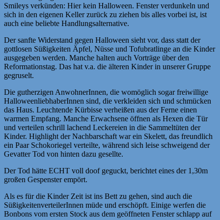
Smileys verkünden: Hier kein Halloween. Fenster verdunkeln und
sich in den eigenen Keller zurück zu ziehen bis alles vorbei ist, ist
auch eine beliebte Handlungsalternative.
Der sanfte Widerstand gegen Halloween sieht vor, dass statt der
gottlosen Süßigkeiten Äpfel, Nüsse und Tofubratlinge an die Kinder
ausgegeben werden. Manche halten auch Vorträge über den
Reformationstag. Das hat v.a. die älteren Kinder in unserer Gruppe
gegruselt.
Die gutherzigen AnwohnerInnen, die womöglich sogar freiwillige
HalloweenliebhaberInnen sind, die verkleiden sich und schmücken
das Haus. Leuchtende Kürbisse verheißen aus der Ferne einen
warmen Empfang. Manche Erwachsene öffnen als Hexen die Tür
und verteilen schrill lachend Leckereien in die Sammeltüten der
Kinder. Highlight der Nachbarschaft war ein Skelett, das freundlich
ein Paar Schokoriegel verteilte, während sich leise schweigend der
Gevatter Tod von hinten dazu gesellte.
Der Tod hätte ECHT voll doof geguckt, berichtet eines der 1,30m
großen Gespenster empört.
Als es für die Kinder Zeit ist ins Bett zu gehen, sind auch die
SüßigkeitenverteilerInnen müde und erschöpft. Einige werfen die
Bonbons vom ersten Stock aus dem geöffneten Fenster schlapp auf