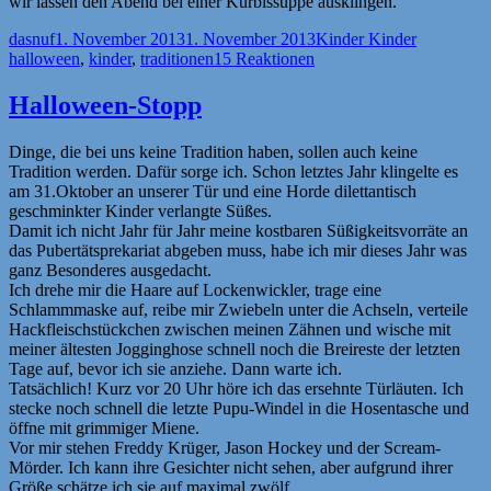
wir lassen den Abend bei einer Kürbissuppe ausklingen.
Autor
Veröffentlicht
Kategorien
Schlagwör
dasnuf
1. November 2013
1. November 2013
Kinder Kinder
am
halloween
,
kinder
,
traditionen
15 Reaktionen
Halloween-Stopp
Dinge, die bei uns keine Tradition haben, sollen auch keine
Tradition werden. Dafür sorge ich. Schon letztes Jahr klingelte es
am 31.Oktober an unserer Tür und eine Horde dilettantisch
geschminkter Kinder verlangte Süßes.
Damit ich nicht Jahr für Jahr meine kostbaren Süßigkeitsvorräte an
das Pubertätsprekariat abgeben muss, habe ich mir dieses Jahr was
ganz Besonderes ausgedacht.
Ich drehe mir die Haare auf Lockenwickler, trage eine
Schlammmaske auf, reibe mir Zwiebeln unter die Achseln, verteile
Hackfleischstückchen zwischen meinen Zähnen und wische mit
meiner ältesten Jogginghose schnell noch die Breireste der letzten
Tage auf, bevor ich sie anziehe. Dann warte ich.
Tatsächlich! Kurz vor 20 Uhr höre ich das ersehnte Türläuten. Ich
stecke noch schnell die letzte Pupu-Windel in die Hosentasche und
öffne mit grimmiger Miene.
Vor mir stehen Freddy Krüger, Jason Hockey und der Scream-
Mörder. Ich kann ihre Gesichter nicht sehen, aber aufgrund ihrer
Größe schätze ich sie auf maximal zwölf.