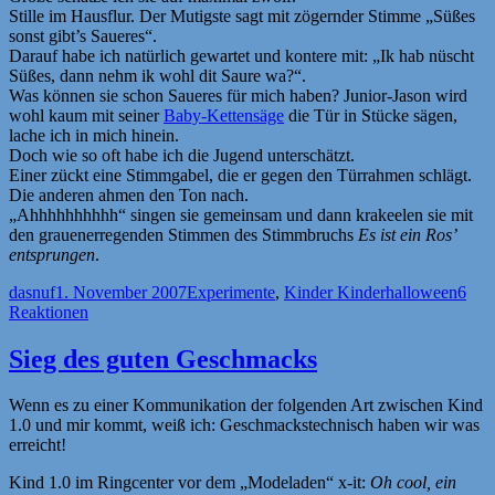
Stille im Hausflur. Der Mutigste sagt mit zögernder Stimme „Süßes
sonst gibt’s Saueres“.
Darauf habe ich natürlich gewartet und kontere mit: „Ik hab nüscht
Süßes, dann nehm ik wohl dit Saure wa?“.
Was können sie schon Saueres für mich haben? Junior-Jason wird
wohl kaum mit seiner
Baby-Kettensäge
die Tür in Stücke sägen,
lache ich in mich hinein.
Doch wie so oft habe ich die Jugend unterschätzt.
Einer zückt eine Stimmgabel, die er gegen den Türrahmen schlägt.
Die anderen ahmen den Ton nach.
„Ahhhhhhhhhh“ singen sie gemeinsam und dann krakeelen sie mit
den grauenerregenden Stimmen des Stimmbruchs
Es ist ein Ros’
entsprungen
.
Autor
Veröffentlicht
Kategorien
Schlagwörter
dasnuf
1. November 2007
Experimente
,
Kinder Kinder
halloween
6
am
Reaktionen
Sieg des guten Geschmacks
Wenn es zu einer Kommunikation der folgenden Art zwischen Kind
1.0 und mir kommt, weiß ich: Geschmackstechnisch haben wir was
erreicht!
Kind 1.0 im Ringcenter vor dem „Modeladen“ x-it:
Oh cool, ein