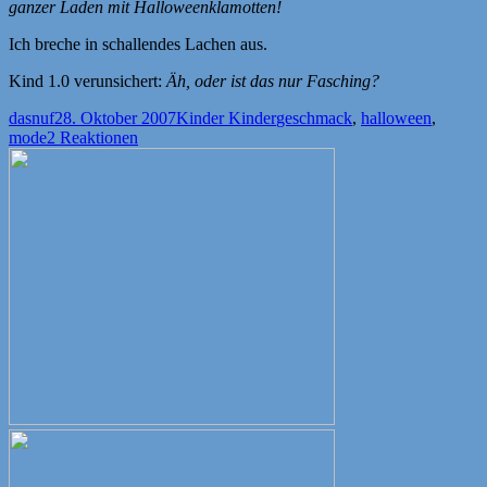
ganzer Laden mit Halloweenklamotten!
Ich breche in schallendes Lachen aus.
Kind 1.0 verunsichert:
Äh, oder ist das nur Fasching?
Autor
Veröffentlicht
Kategorien
Schlagwörter
dasnuf
28. Oktober 2007
Kinder Kinder
geschmack
,
halloween
,
am
mode
2 Reaktionen