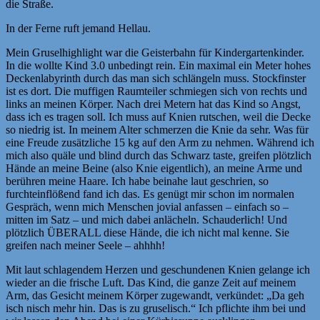
die Straße.
In der Ferne ruft jemand Hellau.
Mein Gruselhighlight war die Geisterbahn für Kindergartenkinder.
In die wollte Kind 3.0 unbedingt rein. Ein maximal ein Meter hohes
Deckenlabyrinth durch das man sich schlängeln muss. Stockfinster
ist es dort. Die muffigen Raumteiler schmiegen sich von rechts und
links an meinen Körper. Nach drei Metern hat das Kind so Angst,
dass ich es tragen soll. Ich muss auf Knien rutschen, weil die Decke
so niedrig ist. In meinem Alter schmerzen die Knie da sehr. Was für
eine Freude zusätzliche 15 kg auf den Arm zu nehmen. Während ich
mich also quäle und blind durch das Schwarz taste, greifen plötzlich
Hände an meine Beine (also Knie eigentlich), an meine Arme und
berühren meine Haare. Ich habe beinahe laut geschrien, so
furchteinflößend fand ich das. Es genügt mir schon im normalen
Gespräch, wenn mich Menschen jovial anfassen – einfach so –
mitten im Satz – und mich dabei anlächeln. Schauderlich! Und
plötzlich ÜBERALL diese Hände, die ich nicht mal kenne. Sie
greifen nach meiner Seele – ahhhh!
Mit laut schlagendem Herzen und geschundenen Knien gelange ich
wieder an die frische Luft. Das Kind, die ganze Zeit auf meinem
Arm, das Gesicht meinem Körper zugewandt, verkündet: „Da geh
isch nisch mehr hin. Das is zu gruselisch.“ Ich pflichte ihm bei und