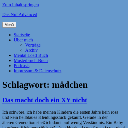
Zum Inhalt springen
Das Nuf Advanced
Menü
Startseite
Über mich
Vorträge
Archiv
Mental Load-Buch
Musterbruch-Buch
Podcasts
Impressum & Datenschutz
Schlagwort:
mädchen
Das macht doch ein XY nicht
Ich schwöre, ich habe meinen Kindern die ersten Jahre kein rosa
und kein hellblaues Kleidungsstück gekauft. Gerade in der
älteren Generation stieß ich damit auf wenig Verständnis. Ein Baby
in grünen Kleidungsstücken? „Ach Herrje, da weiß man ja gar nicht