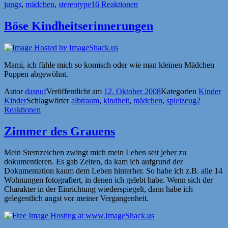
jungs
,
mädchen
,
stereotype
16 Reaktionen
Böse Kindheitserinnerungen
Mami, ich fühle mich so komisch oder wie man kleinen Mädchen
Puppen abgewöhnt.
Autor
dasnuf
Veröffentlicht am
12. Oktober 2008
Kategorien
Kinder
Kinder
Schlagwörter
albtraum
,
kindheit
,
mädchen
,
spielzeug
2
Reaktionen
Zimmer des Grauens
Mein Sternzeichen zwingt mich mein Leben seit jeher zu
dokumentieren. Es gab Zeiten, da kam ich aufgrund der
Dokumentation kaum dem Leben hinterher. So habe ich z.B. alle 14
Wohnungen fotografiert, in denen ich gelebt habe. Wenn sich der
Charakter in der Einrichtung wiederspiegelt, dann habe ich
gelegentlich angst vor meiner Vergangenheit.