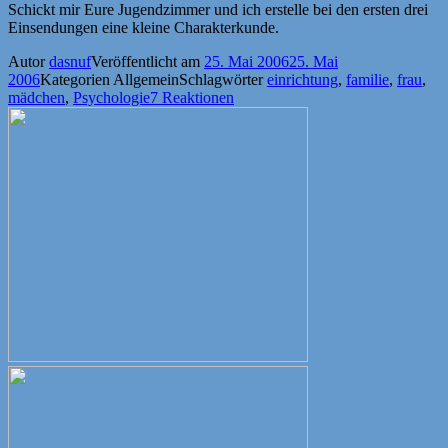
Schickt mir Eure Jugendzimmer und ich erstelle bei den ersten drei
Einsendungen eine kleine Charakterkunde.
Autor
dasnuf
Veröffentlicht am
25. Mai 2006
25. Mai
2006
Kategorien
Allgemein
Schlagwörter
einrichtung
,
familie
,
frau
,
mädchen
,
Psychologie
7 Reaktionen