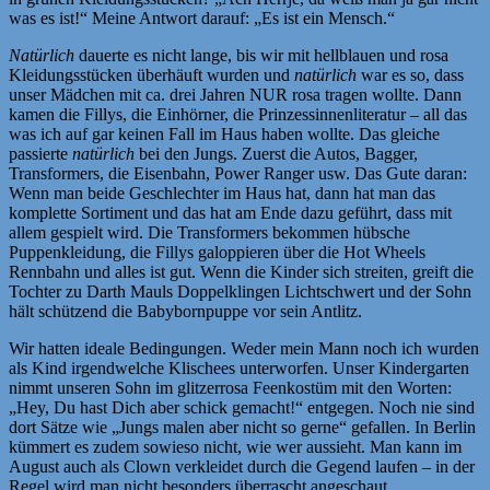
was es ist!“ Meine Antwort darauf: „Es ist ein Mensch.“
Natürlich
dauerte es nicht lange, bis wir mit hellblauen und rosa
Kleidungsstücken überhäuft wurden und
natürlich
war es so, dass
unser Mädchen mit ca. drei Jahren NUR rosa tragen wollte. Dann
kamen die Fillys, die Einhörner, die Prinzessinnenliteratur – all das
was ich auf gar keinen Fall im Haus haben wollte. Das gleiche
passierte
natürlich
bei den Jungs. Zuerst die Autos, Bagger,
Transformers, die Eisenbahn, Power Ranger usw. Das Gute daran:
Wenn man beide Geschlechter im Haus hat, dann hat man das
komplette Sortiment und das hat am Ende dazu geführt, dass mit
allem gespielt wird. Die Transformers bekommen hübsche
Puppenkleidung, die Fillys galoppieren über die Hot Wheels
Rennbahn und alles ist gut. Wenn die Kinder sich streiten, greift die
Tochter zu Darth Mauls Doppelklingen Lichtschwert und der Sohn
hält schützend die Babybornpuppe vor sein Antlitz.
Wir hatten ideale Bedingungen. Weder mein Mann noch ich wurden
als Kind irgendwelche Klischees unterworfen. Unser Kindergarten
nimmt unseren Sohn im glitzerrosa Feenkostüm mit den Worten:
„Hey, Du hast Dich aber schick gemacht!“ entgegen. Noch nie sind
dort Sätze wie „Jungs malen aber nicht so gerne“ gefallen. In Berlin
kümmert es zudem sowieso nicht, wie wer aussieht. Man kann im
August auch als Clown verkleidet durch die Gegend laufen – in der
Regel wird man nicht besonders überrascht angeschaut.