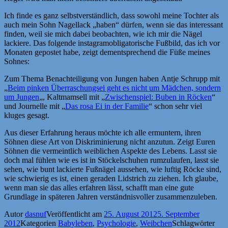
Ich finde es ganz selbstverständlich, dass sowohl meine Tochter als
auch mein Sohn Nagellack „haben“ dürfen, wenn sie das interessant
finden, weil sie mich dabei beobachten, wie ich mir die Nägel
lackiere. Das folgende instagramobligatorische Fußbild, das ich vor
Monaten gepostet habe, zeigt dementsprechend die Füße meines
Sohnes:
Zum Thema Benachteiligung von Jungen haben Antje Schrupp mit
„
Beim pinken Überraschungsei geht es nicht um Mädchen, sondern
um Jungen
„, Kaltmamsell mit „
Zwischenspiel: Buben in Röcken
“
und Journelle mit „
Das rosa Ei in der Familie
“ schon sehr viel
kluges gesagt.
Aus dieser Erfahrung heraus möchte ich alle ermuntern, ihren
Söhnen diese Art von Diskriminierung nicht anzutun. Zeigt Euren
Söhnen die vermeintlich weiblichen Aspekte des Lebens. Lasst sie
doch mal fühlen wie es ist in Stöckelschuhen rumzulaufen, lasst sie
sehen, wie bunt lackierte Fußnägel aussehen, wie luftig Röcke sind,
wie schwierig es ist, einen geraden Lidstrich zu ziehen. Ich glaube,
wenn man sie das alles erfahren lässt, schafft man eine gute
Grundlage in späteren Jahren verständnisvoller zusammenzuleben.
Autor
dasnuf
Veröffentlicht am
25. August 2012
5. September
2012
Kategorien
Babyleben
,
Psychologie
,
Weibchen
Schlagwörter