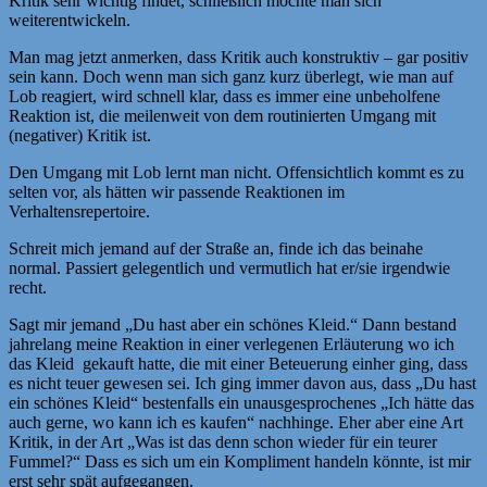
Kritik sehr wichtig findet, schließlich möchte man sich
weiterentwickeln.
Man mag jetzt anmerken, dass Kritik auch konstruktiv – gar positiv
sein kann. Doch wenn man sich ganz kurz überlegt, wie man auf
Lob reagiert, wird schnell klar, dass es immer eine unbeholfene
Reaktion ist, die meilenweit von dem routinierten Umgang mit
(negativer) Kritik ist.
Den Umgang mit Lob lernt man nicht. Offensichtlich kommt es zu
selten vor, als hätten wir passende Reaktionen im
Verhaltensrepertoire.
Schreit mich jemand auf der Straße an, finde ich das beinahe
normal. Passiert gelegentlich und vermutlich hat er/sie irgendwie
recht.
Sagt mir jemand „Du hast aber ein schönes Kleid.“ Dann bestand
jahrelang meine Reaktion in einer verlegenen Erläuterung wo ich
das Kleid gekauft hatte, die mit einer Beteuerung einher ging, dass
es nicht teuer gewesen sei. Ich ging immer davon aus, dass „Du hast
ein schönes Kleid“ bestenfalls ein unausgesprochenes „Ich hätte das
auch gerne, wo kann ich es kaufen“ nachhinge. Eher aber eine Art
Kritik, in der Art „Was ist das denn schon wieder für ein teurer
Fummel?“ Dass es sich um ein Kompliment handeln könnte, ist mir
erst sehr spät aufgegangen.