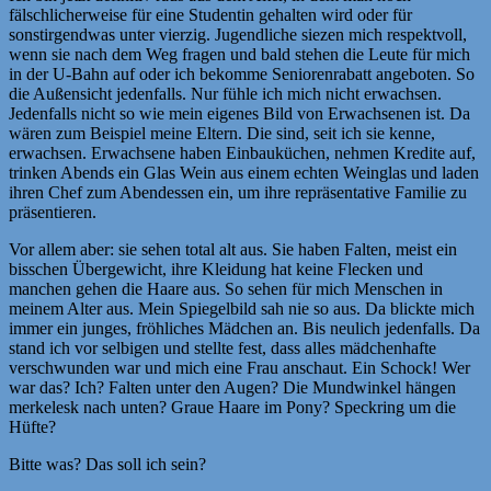
fälschlicherweise für eine Studentin gehalten wird oder für
sonstirgendwas unter vierzig. Jugendliche siezen mich respektvoll,
wenn sie nach dem Weg fragen und bald stehen die Leute für mich
in der U-Bahn auf oder ich bekomme Seniorenrabatt angeboten. So
die Außensicht jedenfalls. Nur fühle ich mich nicht erwachsen.
Jedenfalls nicht so wie mein eigenes Bild von Erwachsenen ist. Da
wären zum Beispiel meine Eltern. Die sind, seit ich sie kenne,
erwachsen. Erwachsene haben Einbauküchen, nehmen Kredite auf,
trinken Abends ein Glas Wein aus einem echten Weinglas und laden
ihren Chef zum Abendessen ein, um ihre repräsentative Familie zu
präsentieren.
Vor allem aber: sie sehen total alt aus. Sie haben Falten, meist ein
bisschen Übergewicht, ihre Kleidung hat keine Flecken und
manchen gehen die Haare aus. So sehen für mich Menschen in
meinem Alter aus. Mein Spiegelbild sah nie so aus. Da blickte mich
immer ein junges, fröhliches Mädchen an. Bis neulich jedenfalls. Da
stand ich vor selbigen und stellte fest, dass alles mädchenhafte
verschwunden war und mich eine Frau anschaut. Ein Schock! Wer
war das? Ich? Falten unter den Augen? Die Mundwinkel hängen
merkelesk nach unten? Graue Haare im Pony? Speckring um die
Hüfte?
Bitte was? Das soll ich sein?