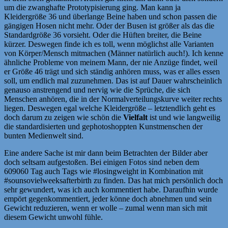
um die zwanghafte Prototypisierung ging. Man kann ja
Kleidergröße 36 und überlange Beine haben und schon passen die
gängigen Hosen nicht mehr. Oder der Busen ist größer als das die
Standardgröße 36 vorsieht. Oder die Hüften breiter, die Beine
kürzer. Deswegen finde ich es toll, wenn möglichst alle Varianten
von Körper/Mensch mitmachen (Männer natürlich auch!). Ich kenne
ähnliche Probleme von meinem Mann, der nie Anzüge findet, weil
er Größe 46 trägt und sich ständig anhören muss, was er alles essen
soll, um endlich mal zuzunehmen. Das ist auf Dauer wahrscheinlich
genauso anstrengend und nervig wie die Sprüche, die sich
Menschen anhören, die in der Normalverteilungskurve weiter rechts
liegen. Deswegen egal welche Kleidergröße – letztendlich geht es
doch darum zu zeigen wie schön die
Vielfalt
ist und wie langweilig
die standardisierten und gephotoshoppten Kunstmenschen der
bunten Medienwelt sind.
Eine andere Sache ist mir dann beim Betrachten der Bilder aber
doch seltsam aufgestoßen. Bei einigen Fotos sind neben dem
609060 Tag auch Tags wie #losingweight in Kombination mit
#sounsovielweeksafterbirth zu finden. Das hat mich persönlich doch
sehr gewundert, was ich auch kommentiert habe. Daraufhin wurde
empört gegenkommentiert, jeder könne doch abnehmen und sein
Gewicht reduzieren, wenn er wolle – zumal wenn man sich mit
diesem Gewicht unwohl fühle.