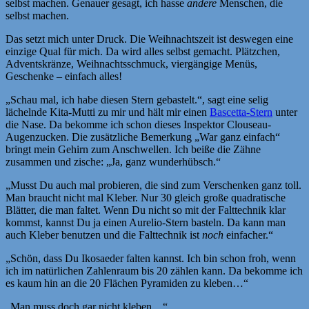
selbst machen. Genauer gesagt, ich hasse
andere
Menschen, die
selbst machen.
Das setzt mich unter Druck. Die Weihnachtszeit ist deswegen eine
einzige Qual für mich. Da wird alles selbst gemacht. Plätzchen,
Adventskränze, Weihnachtsschmuck, viergängige Menüs,
Geschenke – einfach alles!
„Schau mal, ich habe diesen Stern gebastelt.“, sagt eine selig
lächelnde Kita-Mutti zu mir und hält mir einen
Bascetta-Stern
unter
die Nase. Da bekomme ich schon dieses Inspektor Clouseau-
Augenzucken. Die zusätzliche Bemerkung „War ganz einfach“
bringt mein Gehirn zum Anschwellen. Ich beiße die Zähne
zusammen und zische: „Ja, ganz wunderhübsch.“
„Musst Du auch mal probieren, die sind zum Verschenken ganz toll.
Man braucht nicht mal Kleber. Nur 30 gleich große quadratische
Blätter, die man faltet. Wenn Du nicht so mit der Falttechnik klar
kommst, kannst Du ja einen Aurelio-Stern basteln. Da kann man
auch Kleber benutzen und die Falttechnik ist
noch
einfacher.“
„Schön, dass Du Ikosaeder falten kannst. Ich bin schon froh, wenn
ich im natürlichen Zahlenraum bis 20 zählen kann. Da bekomme ich
es kaum hin an die 20 Flächen Pyramiden zu kleben…“
„Man muss doch gar nicht kleben…“