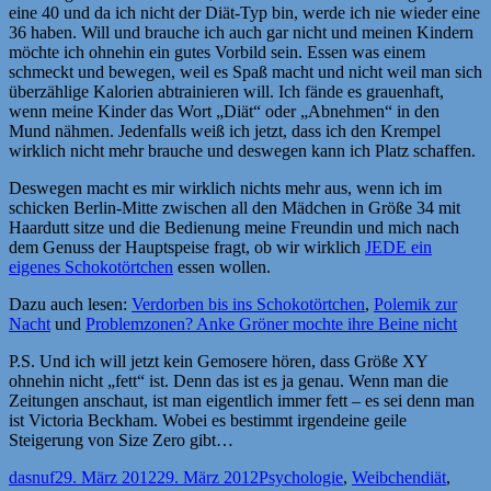
eine 40 und da ich nicht der Diät-Typ bin, werde ich nie wieder eine
36 haben. Will und brauche ich auch gar nicht und meinen Kindern
möchte ich ohnehin ein gutes Vorbild sein. Essen was einem
schmeckt und bewegen, weil es Spaß macht und nicht weil man sich
überzählige Kalorien abtrainieren will. Ich fände es grauenhaft,
wenn meine Kinder das Wort „Diät“ oder „Abnehmen“ in den
Mund nähmen. Jedenfalls weiß ich jetzt, dass ich den Krempel
wirklich nicht mehr brauche und deswegen kann ich Platz schaffen.
Deswegen macht es mir wirklich nichts mehr aus, wenn ich im
schicken Berlin-Mitte zwischen all den Mädchen in Größe 34 mit
Haardutt sitze und die Bedienung meine Freundin und mich nach
dem Genuss der Hauptspeise fragt, ob wir wirklich
JEDE ein
eigenes Schokotörtchen
essen wollen.
Dazu auch lesen:
Verdorben bis ins Schokotörtchen
,
Polemik zur
Nacht
und
Problemzonen? Anke Gröner mochte ihre Beine nicht
P.S. Und ich will jetzt kein Gemosere hören, dass Größe XY
ohnehin nicht „fett“ ist. Denn das ist es ja genau. Wenn man die
Zeitungen anschaut, ist man eigentlich immer fett – es sei denn man
ist Victoria Beckham. Wobei es bestimmt irgendeine geile
Steigerung von Size Zero gibt…
Autor
Veröffentlicht
Kategorien
Schlagwör
dasnuf
29. März 2012
29. März 2012
Psychologie
,
Weibchen
diät
,