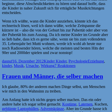
beginne, diese Abscheulichkeiten zu hören und darauf hoffe, dass
die Kinder in naher Zukunft sich für erträgliche Musikrichtungen
entscheiden.
Wenn ich wüßte, wann die Kinder ausziehen, könnte ich das
rechnerisch lösen, weil ich dann wüßte, welche Zeitspanne die
kürzere ist – also die von der Geburt bis zur Pubertät oder aber von
der Pubertät bis zum Auszug. Da ich meine Kinder im Grunde aber
so lieb habe, dass ich es gerne sähe, wenn sie bis zum vollendeten
35. Lebensjahr bei Mutti wohnen, werde ich wohl ab heute nur
noch Radiosender hören, welche die meisten und besten Hits der
90er und 2000der spielen und zwar nonstop!
Autor
Veröffentlicht
Kategorien
Schlagwörter
dasnuf
16. Dezember 2012
Kinder Kinder
,
Psychologie
Erziehung
,
am
kinder
,
Musik
,
Ursache
,
Wirkung
7 Reaktionen
Frauen und Männer, die selber machen
Ich glaube, 80% der anderen machen Dinge selbst, um Menschen
wie mich in den Wahnsinn zu treiben.
Am Anfang hatte ich nichts gegen selber machen. Das ein oder
andere habe ich sogar selbst gemacht.
Kostüme
,
Laternen
, Kuchen,
geblümte Laptophüllen
,
Adventskränze
. Aber im Grunde hasse ich