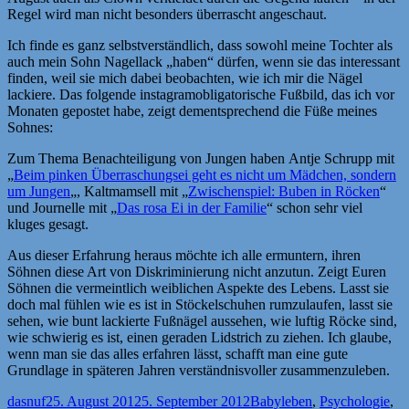
Regel wird man nicht besonders überrascht angeschaut.
Ich finde es ganz selbstverständlich, dass sowohl meine Tochter als
auch mein Sohn Nagellack „haben“ dürfen, wenn sie das interessant
finden, weil sie mich dabei beobachten, wie ich mir die Nägel
lackiere. Das folgende instagramobligatorische Fußbild, das ich vor
Monaten gepostet habe, zeigt dementsprechend die Füße meines
Sohnes:
Zum Thema Benachteiligung von Jungen haben Antje Schrupp mit
„
Beim pinken Überraschungsei geht es nicht um Mädchen, sondern
um Jungen
„, Kaltmamsell mit „
Zwischenspiel: Buben in Röcken
“
und Journelle mit „
Das rosa Ei in der Familie
“ schon sehr viel
kluges gesagt.
Aus dieser Erfahrung heraus möchte ich alle ermuntern, ihren
Söhnen diese Art von Diskriminierung nicht anzutun. Zeigt Euren
Söhnen die vermeintlich weiblichen Aspekte des Lebens. Lasst sie
doch mal fühlen wie es ist in Stöckelschuhen rumzulaufen, lasst sie
sehen, wie bunt lackierte Fußnägel aussehen, wie luftig Röcke sind,
wie schwierig es ist, einen geraden Lidstrich zu ziehen. Ich glaube,
wenn man sie das alles erfahren lässt, schafft man eine gute
Grundlage in späteren Jahren verständnisvoller zusammenzuleben.
Autor
Veröffentlicht
Kategorien
dasnuf
25. August 2012
5. September 2012
Babyleben
,
Psychologie
,