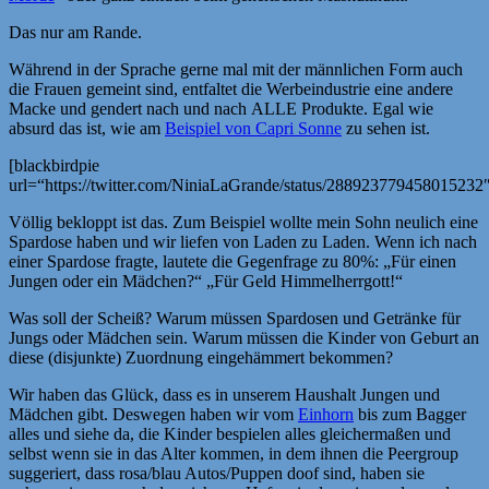
Das nur am Rande.
Während in der Sprache gerne mal mit der männlichen Form auch
die Frauen gemeint sind, entfaltet die Werbeindustrie eine andere
Macke und gendert nach und nach ALLE Produkte. Egal wie
absurd das ist, wie am
Beispiel von Capri Sonne
zu sehen ist.
[blackbirdpie
url=“https://twitter.com/NiniaLaGrande/status/288923779458015232
Völlig bekloppt ist das. Zum Beispiel wollte mein Sohn neulich eine
Spardose haben und wir liefen von Laden zu Laden. Wenn ich nach
einer Spardose fragte, lautete die Gegenfrage zu 80%: „Für einen
Jungen oder ein Mädchen?“ „Für Geld Himmelherrgott!“
Was soll der Scheiß? Warum müssen Spardosen und Getränke für
Jungs oder Mädchen sein. Warum müssen die Kinder von Geburt an
diese (disjunkte) Zuordnung eingehämmert bekommen?
Wir haben das Glück, dass es in unserem Haushalt Jungen und
Mädchen gibt. Deswegen haben wir vom
Einhorn
bis zum Bagger
alles und siehe da, die Kinder bespielen alles gleichermaßen und
selbst wenn sie in das Alter kommen, in dem ihnen die Peergroup
suggeriert, dass rosa/blau Autos/Puppen doof sind, haben sie