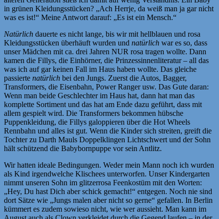
in grünen Kleidungsstücken? „Ach Herrje, da weiß man ja gar nicht
was es ist!“ Meine Antwort darauf: „Es ist ein Mensch.“
Natürlich
dauerte es nicht lange, bis wir mit hellblauen und rosa
Kleidungsstücken überhäuft wurden und
natürlich
war es so, dass
unser Mädchen mit ca. drei Jahren NUR rosa tragen wollte. Dann
kamen die Fillys, die Einhörner, die Prinzessinnenliteratur – all das
was ich auf gar keinen Fall im Haus haben wollte. Das gleiche
passierte
natürlich
bei den Jungs. Zuerst die Autos, Bagger,
Transformers, die Eisenbahn, Power Ranger usw. Das Gute daran:
Wenn man beide Geschlechter im Haus hat, dann hat man das
komplette Sortiment und das hat am Ende dazu geführt, dass mit
allem gespielt wird. Die Transformers bekommen hübsche
Puppenkleidung, die Fillys galoppieren über die Hot Wheels
Rennbahn und alles ist gut. Wenn die Kinder sich streiten, greift die
Tochter zu Darth Mauls Doppelklingen Lichtschwert und der Sohn
hält schützend die Babybornpuppe vor sein Antlitz.
Wir hatten ideale Bedingungen. Weder mein Mann noch ich wurden
als Kind irgendwelche Klischees unterworfen. Unser Kindergarten
nimmt unseren Sohn im glitzerrosa Feenkostüm mit den Worten:
„Hey, Du hast Dich aber schick gemacht!“ entgegen. Noch nie sind
dort Sätze wie „Jungs malen aber nicht so gerne“ gefallen. In Berlin
kümmert es zudem sowieso nicht, wie wer aussieht. Man kann im
August auch als Clown verkleidet durch die Gegend laufen – in der