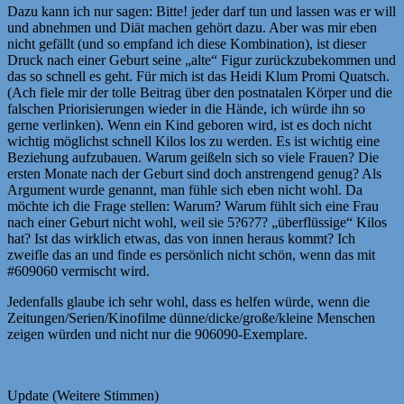
Dazu kann ich nur sagen: Bitte! jeder darf tun und lassen was er will
und abnehmen und Diät machen gehört dazu. Aber was mir eben
nicht gefällt (und so empfand ich diese Kombination), ist dieser
Druck nach einer Geburt seine „alte“ Figur zurückzubekommen und
das so schnell es geht. Für mich ist das Heidi Klum Promi Quatsch.
(Ach fiele mir der tolle Beitrag über den postnatalen Körper und die
falschen Priorisierungen wieder in die Hände, ich würde ihn so
gerne verlinken). Wenn ein Kind geboren wird, ist es doch nicht
wichtig möglichst schnell Kilos los zu werden. Es ist wichtig eine
Beziehung aufzubauen. Warum geißeln sich so viele Frauen? Die
ersten Monate nach der Geburt sind doch anstrengend genug? Als
Argument wurde genannt, man fühle sich eben nicht wohl. Da
möchte ich die Frage stellen: Warum? Warum fühlt sich eine Frau
nach einer Geburt nicht wohl, weil sie 5?6?7? „überflüssige“ Kilos
hat? Ist das wirklich etwas, das von innen heraus kommt? Ich
zweifle das an und finde es persönlich nicht schön, wenn das mit
#609060 vermischt wird.
Jedenfalls glaube ich sehr wohl, dass es helfen würde, wenn die
Zeitungen/Serien/Kinofilme dünne/dicke/große/kleine Menschen
zeigen würden und nicht nur die 906090-Exemplare.
Update (Weitere Stimmen)