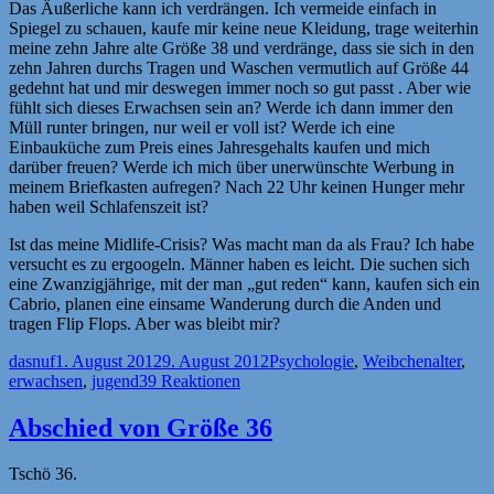
Das Äußerliche kann ich verdrängen. Ich vermeide einfach in
Spiegel zu schauen, kaufe mir keine neue Kleidung, trage weiterhin
meine zehn Jahre alte Größe 38 und verdränge, dass sie sich in den
zehn Jahren durchs Tragen und Waschen vermutlich auf Größe 44
gedehnt hat und mir deswegen immer noch so gut passt . Aber wie
fühlt sich dieses Erwachsen sein an? Werde ich dann immer den
Müll runter bringen, nur weil er voll ist? Werde ich eine
Einbauküche zum Preis eines Jahresgehalts kaufen und mich
darüber freuen? Werde ich mich über unerwünschte Werbung in
meinem Briefkasten aufregen? Nach 22 Uhr keinen Hunger mehr
haben weil Schlafenszeit ist?
Ist das meine Midlife-Crisis? Was macht man da als Frau? Ich habe
versucht es zu ergoogeln. Männer haben es leicht. Die suchen sich
eine Zwanzigjährige, mit der man „gut reden“ kann, kaufen sich ein
Cabrio, planen eine einsame Wanderung durch die Anden und
tragen Flip Flops. Aber was bleibt mir?
Autor
Veröffentlicht
Kategorien
Schlagwö
dasnuf
1. August 2012
9. August 2012
Psychologie
,
Weibchen
alter
,
am
erwachsen
,
jugend
39 Reaktionen
Abschied von Größe 36
Tschö 36.