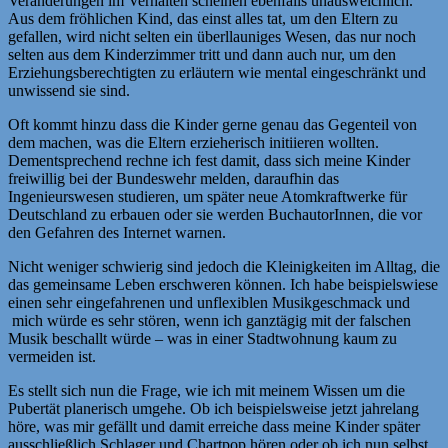
Veränderungen im Verhalten scheinen ebenfalls unausweichlich.
Aus dem fröhlichen Kind, das einst alles tat, um den Eltern zu
gefallen, wird nicht selten ein überllauniges Wesen, das nur noch
selten aus dem Kinderzimmer tritt und dann auch nur, um den
Erziehungsberechtigten zu erläutern wie mental eingeschränkt und
unwissend sie sind.
Oft kommt hinzu dass die Kinder gerne genau das Gegenteil von
dem machen, was die Eltern erzieherisch initiieren wollten.
Dementsprechend rechne ich fest damit, dass sich meine Kinder
freiwillig bei der Bundeswehr melden, daraufhin das
Ingenieurswesen studieren, um später neue Atomkraftwerke für
Deutschland zu erbauen oder sie werden BuchautorInnen, die vor
den Gefahren des Internet warnen.
Nicht weniger schwierig sind jedoch die Kleinigkeiten im Alltag, die
das gemeinsame Leben erschweren können. Ich habe beispielswiese
einen sehr eingefahrenen und unflexiblen Musikgeschmack und
mich würde es sehr stören, wenn ich ganztägig mit der falschen
Musik beschallt würde – was in einer Stadtwohnung kaum zu
vermeiden ist.
Es stellt sich nun die Frage, wie ich mit meinem Wissen um die
Pubertät planerisch umgehe. Ob ich beispielsweise jetzt jahrelang
höre, was mir gefällt und damit erreiche dass meine Kinder später
ausschließlich Schlager und Chartpop hören oder ob ich nun selbst