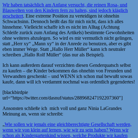
Wir haben tatsächlich am Anfang versucht, die reinen Rosa- und
Blauwelten von den Kindern fern zu halten, sind jedoch kläglich
gescheitert
. Eine extreme Position zu verteidigen ist ohnehin
Schwachsinn. Dennoch heißt das für mich nicht, dass ich alles
hinnehme. Vielleicht schaffe ich es nicht im Alltag (Achtung
Schleife zurück zum Anfang des Artikels) bestimmte Gewohnheiten
ohne weiteres abzulegen. So wird es mir vermutlich nicht gelingen,
statt „Herr xy“ „Mann xy“ in der Anrede zu benutzen, aber es gibt
eben immer Wege. Statt „Hallo Herr Müller“ kann ich neutraler
schreiben „Hallo Rolf Müller“ (das nur als Beispiel).
Ich kann außerdem darauf verzichten diesen Genderquatsch selbst
zu kaufen – die Kinder bekommen das ohnehin von Freunden und
Verwandten geschenkt – und WENN ich schon mal bewußt sowas
kaufe, dann will ich verdammt nochmal was ordentlich gegendertes!
[blackbirdpie
url=“https://twitter.com/dasnuf/status/288968247192207360″]
Ansonsten schließe ich mich voll und ganz Ninia LaGrandes
Meinung an, wenn sie schreibt:
„
Wie sollen wir jemals eine gleichberechtigte Gesellschaft werden,
wenn wir von klein auf lernen, wie wir zu sein haben? Wenn wir
schon als Kindergartenkind wissen, welche Produkte wir kaufen