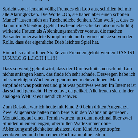
Spricht sogar jemand völlig Fremdes ein Lob aus, schrillen bei mir
alle Alarmglocken. Die Worte „Oh, sie haben aber einen schönen
Mantel“ lassen mich an Taschendiebe denken. Man weiß ja, dass es
da nur um Ablenkung geht. Taschendiebe schicken also unschuldig
wirkende Frauen als Ablenkungsmanöver voraus, die machen
Passanten unerwartete Komplimente und davon sind sie so von der
Rolle, dass der eigentliche Dieb leichtes Spiel hat.
Einfach so auf offener Straße von Fremden gelobt werden DAS IST
U.N.M.Ö.G.L.I.C.H!!!11!!!
Dass so wenig gelobt wird, dass der Durchschnittsmensch mit Lob
nichts anfangen kann, das finde ich sehr schade. Deswegen habe ich
mir vor einigen Wochen vorgenommen mehr zu loben. Man
empfindet was positives und gibt was positives weiter. Im Internet ist
das schnell gemacht. Hier gefavt, da geliket. Alle freuen sich. In der
analogen Welt ist es unendlich schwer.
Zum Beispiel war ich heute mit Kind 2.0 beim dritten Augenarzt.
Zwei Augenärzte hatten mich bereits in den Wahnsinn getrieben.
Monatelang auf einen Termin warten, um dann nochmal über zwei
Stunden in einem engen, überfüllten Wartezimmer ohne
Ablenkungsmöglichkeiten absitzen, dem Kind Augentropfen
verabreichen und dann einem Fachmann ohne jedem