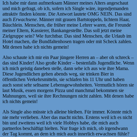
Ich habe mir dann aufmerksam Männer meines Alters angeschaut
und mich gefragt, ob ich, sofern ich Single wäre, irgendjemanden
attraktiv finden könnte. Die Antwort lautete OMG NEIN. Das sind
auch
Erwachsene
. Männer mit grauen Bartstoppeln, lichtem Haar,
Bäuchlein. Menschen, die früher meine Lehrer waren, die Freunde
meiner Eltern, Kassierer, Bankangestellte. Das soll jetzt meine
Zielgruppe sein? Wie furchtbar. Das sind Menschen, die Urlaub im
Hotel machen, die Bundfaltenhosen tragen oder mit Scheck zahlen.
Mit denen habe ich nichts gemein!
Also schaute ich mir ein Paar jüngere Herren an – aber oh schreck –
das sind Kinder! Also große Kinder – bestenfalls Jugendliche. Wenn
ich mich geistig daneben stelle, dann sehe ich aus wie ihre Mama.
Diese Jugendlichen gehen abends weg, sie trinken Bier in
öffentlichen Verkehrsmitteln, sie schlafen bis 11 Uhr und haben
auch sonst sehr seltsame Lebensgewohnheiten. Vermutlich hören sie
laut Musik, essen morgens Pizza und manchmal bekommen sie
Mahnungen, weil sie ihre Rechnungen nicht zahlen. Mit denen habe
ich nichts gemein!
Als Single also müsste ich alleine bleiben. Für immer. Könnte mich
nie mehr verlieben. Aber das macht nichts. Erstens weil ich es nicht
bin und zweitens weil ich viele Hobbys habe, die mich auch
partnerlos beschäftigt hielten. Nur frage ich mich, ob irgendwann
der Tag kommt, an dem ich mich auch innerlich erwachsen fühle?