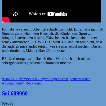
Ich habs ja versucht. Aber ich schaffe das nicht. Ich schaffe nicht 30
Stunden zu arbeiten, den Haushalt, die Kinder zum Sport zu
bringen, Laternen zu basteln, Plätzchen zu backen, dabei immer
schick auszusehen, ICHWILLDASNICHT und ich will nicht, dass
die anderen mir ständig zeigen, was sie alles selbst machen. Das ist
noch doofer als Männer über 25, die skaten.
P.S. Und morgen schreibe ich über: Warum ich auch nichts
selbstgemachtes geschenkt bekommen möchte.
Autor
Veröffentlicht
Kategorien
Schlagwörter
dasnuf
3. Dezember 2012
Psychologie
basteln
,
selbermachen
,
am
weihnachten
84 Reaktionen
Sei 609060
609060