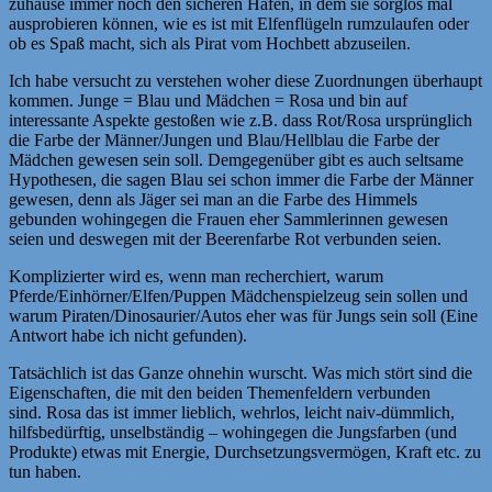
zuhause immer noch den sicheren Hafen, in dem sie sorglos mal
ausprobieren können, wie es ist mit Elfenflügeln rumzulaufen oder
ob es Spaß macht, sich als Pirat vom Hochbett abzuseilen.
Ich habe versucht zu verstehen woher diese Zuordnungen überhaupt
kommen. Junge = Blau und Mädchen = Rosa und bin auf
interessante Aspekte gestoßen wie z.B. dass Rot/Rosa ursprünglich
die Farbe der Männer/Jungen und Blau/Hellblau die Farbe der
Mädchen gewesen sein soll. Demgegenüber gibt es auch seltsame
Hypothesen, die sagen Blau sei schon immer die Farbe der Männer
gewesen, denn als Jäger sei man an die Farbe des Himmels
gebunden wohingegen die Frauen eher Sammlerinnen gewesen
seien und deswegen mit der Beerenfarbe Rot verbunden seien.
Komplizierter wird es, wenn man recherchiert, warum
Pferde/Einhörner/Elfen/Puppen Mädchenspielzeug sein sollen und
warum Piraten/Dinosaurier/Autos eher was für Jungs sein soll (Eine
Antwort habe ich nicht gefunden).
Tatsächlich ist das Ganze ohnehin wurscht. Was mich stört sind die
Eigenschaften, die mit den beiden Themenfeldern verbunden
sind. Rosa das ist immer lieblich, wehrlos, leicht naiv-dümmlich,
hilfsbedürftig, unselbständig – wohingegen die Jungsfarben (und
Produkte) etwas mit Energie, Durchsetzungsvermögen, Kraft etc. zu
tun haben.