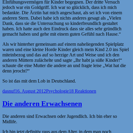
EInfühungsvermögen für Kinder begegnen. Der dritte Versuch
jedoch war ein Goldgriff. Ich war so glücklich, dass ich mich
bedankte. Die Ärztin hat mich angeschaut, als sei ich von einem
anderen Stern. Dabei habe ich nichts anderes gesagt als „Vielen
Dank, dass sie die Untersuchung so kinderfreundlich gestaltet
haben. Ich hatte auch den Eindruck dass sie alles sehr gründlich
gemacht haben und gehe mit einem guten Gefühl nach Hause.“
Als wir hinterher gemeinsam auf einem naheliegenden Spielplatz
waren und eine kleine Horde Kinder gleich mein Kind 2.0 ins Spiel
miteinbezog und das auf so herzige Art und Weise und ich den
anderen Müttern zulächelte und sagte „Ihr habt ja süße Kinder!“
schaute die eine Mutter die andere an und fragte leise „Wat hat die
denn jerocht?“
So ist das mit dem Lob in Deutschland.
Autor
Veröffentlicht
Kategorien
dasnuf
16. August 2012
Psychologie
18 Reaktionen
am
Die anderen Erwachsenen
Die anderen sind Erwachsen oder Jugendlich. Ich bin eher so
Midlife.
Ich bin jetzt definitiv raus aus dem Alter, in dem man noch