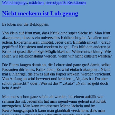
am
Schlagwörter
Weibchen
jungs
,
mädchen
,
stereotype
16 Reaktionen
Nicht meckern ist Lob genug
Es loben nur die Bekloppten.
Von klein auf lernt man, dass Kritik eine super Sache ist. Man lernt
akzeptieren, dass es ein universelles Kritikrecht gibt. An allem und
jedem. Expertenwissen unnötig. Jeder darf. Einfühlsamkeit – drauf
gepfiffen! Kritisieren und meckern ist geil. Das hilft den anderen ja.
Kritik ist quasi die einzige Möglichkeit zur Weiterentwicklung. Wie
sollen wir reflexionsfähig werden, wenn wir nicht kritisiert werden?
Die Eltern fangen damit an, die Lehrer sind ganz groß damit, selbst
Passanten dürfen es: Kritik üben. Es wird einfach akzeptiert. Nicht
mal Einjährige, die etwas auf ein Papier krakeln, werden verschont.
Von Anfang an wird bewertet und kritisiert: „Ah, das hat Du aber
schön gemacht!“ oder „Was ist das?“ „Auto“ „Nein, so geht doch
kein Auto!“
Man muss schon ganz schön alt werden, bis einem auffällt wie
seltsam das ist. Jedenfalls hat man irgendwann gelernt mit Kritik
umzugehen. Man kann mit eiserner Miene lächeln und im
Bewerbungsgespräch kann man glaubhaft versichern, dass man