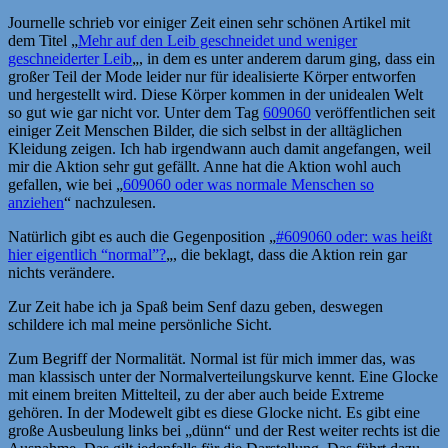
Journelle schrieb vor einiger Zeit einen sehr schönen Artikel mit
dem Titel „
Mehr auf den Leib geschneidet und weniger
geschneiderter Leib
„, in dem es unter anderem darum ging, dass ein
großer Teil der Mode leider nur für idealisierte Körper entworfen
und hergestellt wird. Diese Körper kommen in der unidealen Welt
so gut wie gar nicht vor. Unter dem Tag
609060
veröffentlichen seit
einiger Zeit Menschen Bilder, die sich selbst in der alltäglichen
Kleidung zeigen. Ich hab irgendwann auch damit angefangen, weil
mir die Aktion sehr gut gefällt. Anne hat die Aktion wohl auch
gefallen, wie bei „
609060 oder was normale Menschen so
anziehen
“ nachzulesen.
Natürlich gibt es auch die Gegenposition „
#609060 oder: was heißt
hier eigentlich “normal”?
„, die beklagt, dass die Aktion rein gar
nichts verändere.
Zur Zeit habe ich ja Spaß beim Senf dazu geben, deswegen
schildere ich mal meine persönliche Sicht.
Zum Begriff der Normalität. Normal ist für mich immer das, was
man klassisch unter der Normalverteilungskurve kennt. Eine Glocke
mit einem breiten Mittelteil, zu der aber auch beide Extreme
gehören. In der Modewelt gibt es diese Glocke nicht. Es gibt eine
große Ausbeulung links bei „dünn“ und der Rest weiter rechts ist die