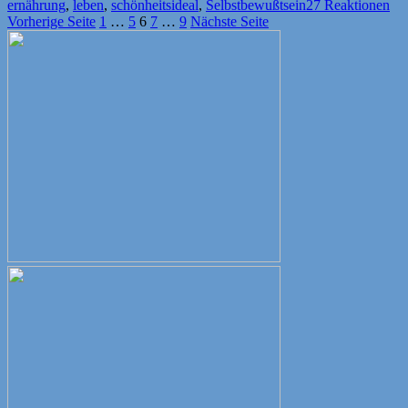
am
ernährung
,
leben
,
schönheitsideal
,
Selbstbewußtsein
27 Reaktionen
Seitennummerierung
Seite
Seite
Seite
Seite
Seite
Vorherige Seite
1
…
5
6
7
…
9
Nächste Seite
der
Beiträge