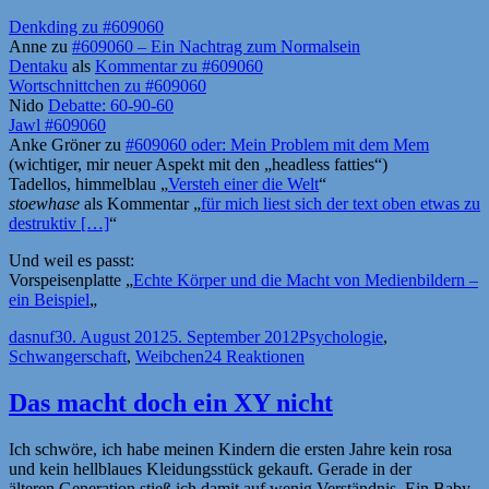
Denkding zu #609060
Anne zu
#609060 – Ein Nachtrag zum Normalsein
Dentaku
als
Kommentar zu #609060
Wortschnittchen zu #609060
Nido
Debatte: 60-90-60
Jawl #609060
Anke Gröner zu
#609060 oder: Mein Problem mit dem Mem
(wichtiger, mir neuer Aspekt mit den „headless fatties“)
Tadellos, himmelblau „
Versteh einer die Welt
“
stoewhase
als Kommentar „
für mich liest sich der text oben etwas zu
destruktiv […]
“
Und weil es passt:
Vorspeisenplatte „
Echte Körper und die Macht von Medienbildern –
ein Beispiel
„
Autor
Veröffentlicht
Kategorien
dasnuf
30. August 2012
5. September 2012
Psychologie
,
am
Schwangerschaft
,
Weibchen
24 Reaktionen
Das macht doch ein XY nicht
Ich schwöre, ich habe meinen Kindern die ersten Jahre kein rosa
und kein hellblaues Kleidungsstück gekauft. Gerade in der
älteren Generation stieß ich damit auf wenig Verständnis. Ein Baby