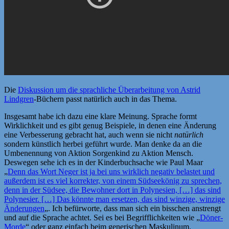
Die
Diskussion um die sprachliche Überarbeitung von Astrid
Lindgren
-Büchern passt natürlich auch in das Thema.
Insgesamt habe ich dazu eine klare Meinung. Sprache formt
Wirklichkeit und es gibt genug Beispiele, in denen eine Änderung
eine Verbesserung gebracht hat, auch wenn sie nicht
natürlich
sondern künstlich herbei geführt wurde. Man denke da an die
Umbenennung von Aktion Sorgenkind zu Aktion Mensch.
Deswegen sehe ich es in der Kinderbuchsache wie Paul Maar
„
Denn das Wort Neger ist ja bei uns wirklich negativ belastet und
außerdem ist es viel korrekter, von einem Südseekönig zu sprechen,
denn in der Südsee, die Bewohner dort in Polynesien, […] das sind
Polynesier. […] Das könnte man ersetzen, das sind winzige, winzige
Änderungen
„. Ich befürworte, dass man sich ein bisschen anstrengt
und auf die Sprache achtet. Sei es bei Begrifflichkeiten wie „
Döner-
Morde
“ oder ganz einfach beim generischen Maskulinum.