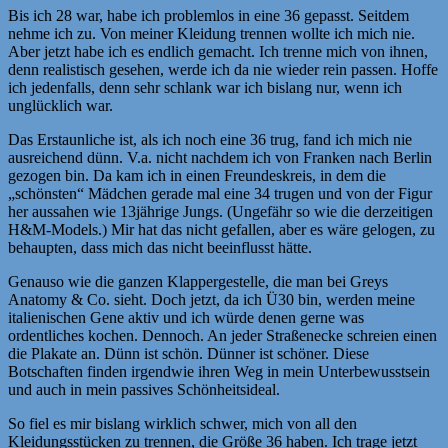
Bis ich 28 war, habe ich problemlos in eine 36 gepasst. Seitdem
nehme ich zu. Von meiner Kleidung trennen wollte ich mich nie.
Aber jetzt habe ich es endlich gemacht. Ich trenne mich von ihnen,
denn realistisch gesehen, werde ich da nie wieder rein passen. Hoffe
ich jedenfalls, denn sehr schlank war ich bislang nur, wenn ich
unglücklich war.
Das Erstaunliche ist, als ich noch eine 36 trug, fand ich mich nie
ausreichend dünn. V.a. nicht nachdem ich von Franken nach Berlin
gezogen bin. Da kam ich in einen Freundeskreis, in dem die
„schönsten“ Mädchen gerade mal eine 34 trugen und von der Figur
her aussahen wie 13jährige Jungs. (Ungefähr so wie die derzeitigen
H&M-Models.) Mir hat das nicht gefallen, aber es wäre gelogen, zu
behaupten, dass mich das nicht beeinflusst hätte.
Genauso wie die ganzen Klappergestelle, die man bei Greys
Anatomy & Co. sieht. Doch jetzt, da ich Ü30 bin, werden meine
italienischen Gene aktiv und ich würde denen gerne was
ordentliches kochen. Dennoch. An jeder Straßenecke schreien einen
die Plakate an. Dünn ist schön. Dünner ist schöner. Diese
Botschaften finden irgendwie ihren Weg in mein Unterbewusstsein
und auch in mein passives Schönheitsideal.
So fiel es mir bislang wirklich schwer, mich von all den
Kleidungsstücken zu trennen, die Größe 36 haben. Ich trage jetzt