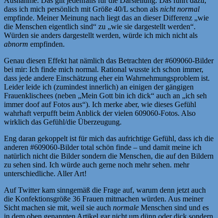
Ausnahme. Das gilt jedenfalls für die Darstellung. Das führt dazu,
dass ich mich persönlich mit Größe 40/L schon als
nicht normal
empfinde. Meiner Meinung nach liegt das an dieser Differenz „wie
die Menschen eigentlich sind“ zu „wie sie dargestellt werden“.
Würden sie anders dargestellt werden, würde ich mich nicht als
abnorm
empfinden.
Genau diesen Effekt hat nämlich das Betrachten der #609060-Bilder
bei mir: Ich finde mich normal. Rational wusste ich schon immer,
dass jede andere Einschätzung eher ein Wahrnehmungsproblem ist.
Leider leide ich (zumindest innerlich) an einigen der gängigen
Frauenklischees (neben „Mein Gott bin ich dick“ auch an „ich seh
immer doof auf Fotos aus“). Ich merke aber, wie dieses Gefühl
wahrhaft verpufft beim Anblick der vielen 609060-Fotos. Also
wirklich das Gefühl/die Überzeugung.
Eng daran gekoppelt ist für mich das aufrichtige Gefühl, dass ich die
anderen #609060-Bilder total schön finde – und damit meine ich
natürlich nicht die Bilder sondern die Menschen, die auf den Bildern
zu sehen sind. Ich würde auch gerne noch mehr sehen. mehr
unterschiedliche. Aller Art!
Auf Twitter kam sinngemäß die Frage auf, warum denn jetzt auch
die Konfektionsgröße 36 Frauen mitmachen würden. Aus meiner
Sicht machen sie mit, weil sie auch
normale
Menschen sind und es
in dem oben genannten Artikel gar nicht um dünn oder dick sondern