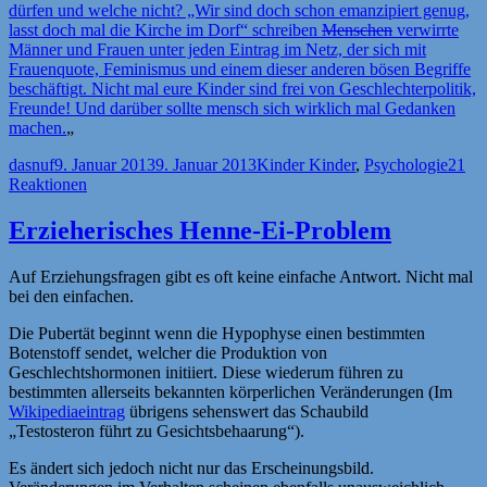
dürfen und welche nicht? „Wir sind doch schon emanzipiert genug,
lasst doch mal die Kirche im Dorf“ schreiben
Menschen
verwirrte
Männer und Frauen unter jeden Eintrag im Netz, der sich mit
Frauenquote, Feminismus und einem dieser anderen bösen Begriffe
beschäftigt. Nicht mal eure Kinder sind frei von Geschlechterpolitik,
Freunde! Und darüber sollte mensch sich wirklich mal Gedanken
machen.
„
Autor
Veröffentlicht
Kategorien
dasnuf
9. Januar 2013
9. Januar 2013
Kinder Kinder
,
Psychologie
21
am
Reaktionen
Erzieherisches Henne-Ei-Problem
Auf Erziehungsfragen gibt es oft keine einfache Antwort. Nicht mal
bei den einfachen.
Die Pubertät beginnt wenn die Hypophyse einen bestimmten
Botenstoff sendet, welcher die Produktion von
Geschlechtshormonen initiiert. Diese wiederum führen zu
bestimmten allerseits bekannten körperlichen Veränderungen (Im
Wikipediaeintrag
übrigens sehenswert das Schaubild
„Testosteron führt zu Gesichtsbehaarung“).
Es ändert sich jedoch nicht nur das Erscheinungsbild.