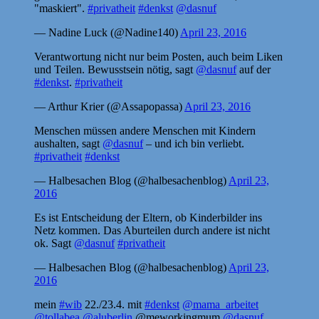
"maskiert".
#privatheit
#denkst
@dasnuf
— Nadine Luck (@Nadine140)
April 23, 2016
Verantwortung nicht nur beim Posten, auch beim Liken
und Teilen. Bewusstsein nötig, sagt
@dasnuf
auf der
#denkst
.
#privatheit
— Arthur Krier (@Assapopassa)
April 23, 2016
Menschen müssen andere Menschen mit Kindern
aushalten, sagt
@dasnuf
– und ich bin verliebt.
#privatheit
#denkst
— Halbesachen Blog (@halbesachenblog)
April 23,
2016
Es ist Entscheidung der Eltern, ob Kinderbilder ins
Netz kommen. Das Aburteilen durch andere ist nicht
ok. Sagt
@dasnuf
#privatheit
— Halbesachen Blog (@halbesachenblog)
April 23,
2016
mein
#wib
22./23.4. mit
#denkst
@mama_arbeitet
@tollabea
@aluberlin
@meworkingmum
@dasnuf