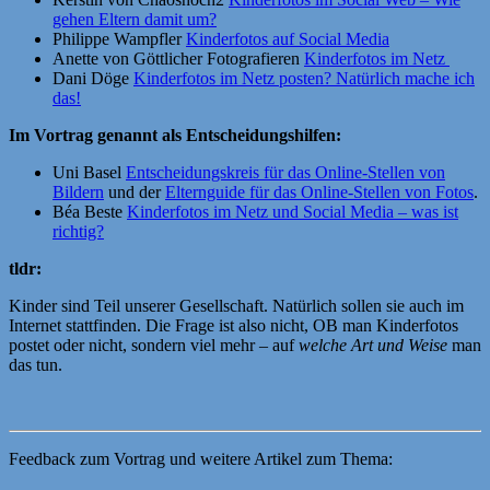
gehen Eltern damit um?
Philippe Wampfler
Kinderfotos auf Social Media
Anette von Göttlicher Fotografieren
Kinderfotos im Netz
Dani Döge
Kinderfotos im Netz posten? Natürlich mache ich
das!
Im Vortrag genannt als Entscheidungshilfen:
Uni Basel
Entscheidungskreis für das Online-Stellen von
Bildern
und der
Elternguide für das Online-Stellen von Fotos
.
Béa Beste
Kinderfotos im Netz und Social Media – was ist
richtig?
tldr:
Kinder sind Teil unserer Gesellschaft. Natürlich sollen sie auch im
Internet stattfinden. Die Frage ist also nicht, OB man Kinderfotos
postet oder nicht, sondern viel mehr – auf
welche Art und Weise
man
das tun.
Feedback zum Vortrag und weitere Artikel zum Thema: