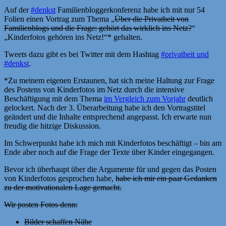
Auf der
#denkst
Familienbloggerkonferenz habe ich mit nur 54
Folien einen Vortrag zum Thema „
Über die Privatheit von
Familienblogs und die Frage: gehört das wirklich ins Netz?
“
„Kinderfotos gehören ins Netz!“* gehalten.
Tweets dazu gibt es bei Twitter mit dem Hashtag
#privatheit und
#denkst
.
*Zu meinem eigenen Erstaunen, hat sich meine Haltung zur Frage
des Postens von Kinderfotos im Netz durch die intensive
Beschäftigung mit dem Thema
im Vergleich zum Vorjahr
deutlich
gelockert. Nach der 3. Überarbeitung habe ich den Vortragstitel
geändert und die Inhalte entsprechend angepasst. Ich erwarte nun
freudig die hitzige Diskussion.
Im Schwerpunkt habe ich mich mit Kinderfotos beschäftigt – bin am
Ende aber noch auf die Frage der Texte über Kinder eingegangen.
Bevor ich überhaupt über die Argumente für und gegen das Posten
von Kinderfotos gesprochen habe,
habe ich mir ein paar Gedanken
zu der motivationalen Lage gemacht.
Wir posten Fotos denn:
­Bilder schaffen Nähe