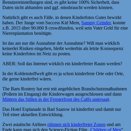
Benutzereinstellungen sind, es gibt keine 100% Sicherheit, dass
Daten nicht abhanden und ggf. missbraucht werden können.
Natürlich gibt es auch Fälle, in denen Kinderfotos Gutes bewirkt
haben. Der Junge vom Success Kid Mem,
Sammy Grinder
, konnte
z.B. 2015 über 90.000 $ crowdfunden, weil sein Vater Geld für eine
Nierenplantation benötigte.
Ist das am nur die Ausnahme der Ausnahme? Will man wirklich
keinerlei Risiken eingehen, bleibt weiterhin als letzte Konsequenz
keine Kinderfotos im Netz zu posten.
ABER: Soll das Internet wirklich ein kinderfreier Raum werden?
In der Kohlenstoffwelt gibt es ja schon kinderfreie Orte oder Orte,
die gerne kinderfrei wären.
The Barn Rostery hat erst mit angeblichen Brandschutzmaßnahmen
(Pollern im Eingang) die Kinderwagen ausgeschlossen und dann
Müttern das Stillen in der Fensterfront des Cafés untersagt
.
Das Hotel Esplanade in Bad Saarow ist kinderfrei und damit nur
Teil einer aktuellen Entwicklung.
Zwei asiatische Airlines
rühmen sich kinderfreier Zonen
und am
Ende kann man sich den Science-Fiction Film „
Children of Men
“