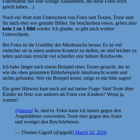
Filterbubble nur sehr wenige Ausnahmen, die diese Fotos noch
geteilt haben…)
Noch ein Wort zum Unterschied von Fotos und Texten. Texte sind
für mich eher wie gemalte Bilder. Sie beschreiben etwas, geben aber
kein 1 zu 1 Bild
wieder. Ich glaube, es gibt auch weitere
Unterschiede.
Bei Fotos ist die Usability des Missbrauchs besser. Es ist viel
einfacher sie in einen anderen Kontext zu stellen, sie sind leichter zu
teilen und man erreicht viel schneller eine höhere Reichweite.
Ich habe länger nach einem Beispiel eines Textes gesucht, der so
wie die oben genannten Bilderbeispiele missbraucht wurde und
nichts gefunden. Wer ein Beispiel kennt, möge es mir bitte sagen!
Ein guter Hinweis kam noch auf auf meine Frage: Sind Texte über
Kinder im Netz was anderes als Fotos von Kindern? Wenn ja,
warum?
@dasnuf
Ja, sind es. Fotos kann ich immer gegen den
Angebildeten verwenden; Texte eher gegen den Autor
und weniger den Beschriebenen.
— Thomas Gigold (@gigold)
March 24, 2016