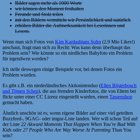
­Bilder sagen mehr als 1000 Worte
­wir können den Moment festhalten
­Freunde und Stolz teilen
­mit den Bildern vermitteln wir Persönlichkeit und natürlich
­erhöhen Bilder die Aufmerksamkeit bei Leserinnen und
Lesern.
Wenn man sich Fotos von
Kim Kardashians Sohn
(2,9 Mio Likes!)
anschaut, fragt man sich zu Recht: Was kann denn überhaupt das
Problem sein? Wie könnte so ein niedliches Babyfoto ein Problem
für irgendwen werden?
Ich stelle deswegen einige Beispiele vor, bei denen Fotos ein
Problem wurden.
Es gibt z.B. ein niederländisches Aktionistenduo (
Ellen Bijsterbosch
und Tijmen Schep
), die aus fremden Kinderfotos, die von Eltern bei
flickr unter einer CC Lizenz eingestellt wurden, einen
Tassenshop
gemacht haben.
Ähnlich unschön ist es, wenn eigene Bilder auf einer viel geteilten
Buzzfeed-, 9GAG- oder imgur-Liste landen. Wer will schon Teil auf
der Liste
22 Akward Moments That Happen When You’re Bad With
Kids
oder
27 People Who Are Way Worse At Parenting
Than You
sein?