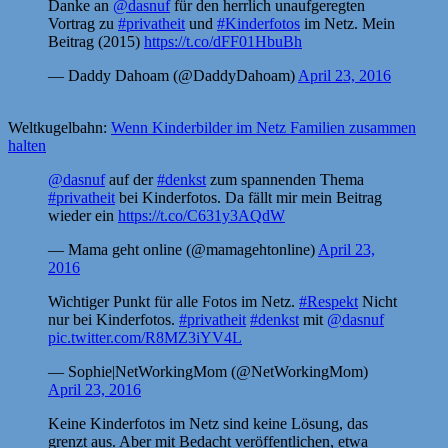
Danke an
@dasnuf
für den herrlich unaufgeregten
Vortrag zu
#privatheit
und
#Kinderfotos
im Netz. Mein
Beitrag (2015)
https://t.co/dFF01HbuBh
— Daddy Dahoam (@DaddyDahoam)
April 23, 2016
Weltkugelbahn:
Wenn Kinderbilder im Netz Familien zusammen
halten
@dasnuf
auf der
#denkst
zum spannenden Thema
#privatheit
bei Kinderfotos. Da fällt mir mein Beitrag
wieder ein
https://t.co/C631y3AQdW
— Mama geht online (@mamagehtonline)
April 23,
2016
Wichtiger Punkt für alle Fotos im Netz.
#Respekt
Nicht
nur bei Kinderfotos.
#privatheit
#denkst
mit
@dasnuf
pic.twitter.com/R8MZ3iYV4L
— Sophie|NetWorkingMom (@NetWorkingMom)
April 23, 2016
Keine Kinderfotos im Netz sind keine Lösung, das
grenzt aus. Aber mit Bedacht veröffentlichen, etwa