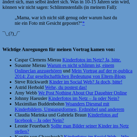
ändert sich, man selbst ändert sich. Was in 10-15 Jahren sein wird,
können wir nicht sagen: Schlimmstenfalls (in meinem Fall):
„Mama, war ich nicht süß genug oder warum hast du
nie ein Foto mit Gesicht gepostet?“
*
¯\_(
?
)_/¯
Wichtige Anregungen für meinen Vortrag kamen von:
Caspar Clemens Mierau
Kinderfotos im Netz? Ja, bitte.
Susanne Mierau
Warum es nicht schlimm ist, einem
Onlineclan anzugehören
und
Mein Vortrag auf der re-publica
2014: Zur gesellschaftlichen Bedeutung von Eltern-Blogs
Steve Rückwardt
Kinder im Social Web? Ja doch, bitte!
Astrid Herbold
Wehe, du postest das!
Amy Webb
We Post Nothing About Our Daughter Online
Johnny Haeusler
Kinderfotos im Netz – Ja oder Nein?
Maximilian Buddenbohm
Woanders Diesmal mit
Kinderbildern, Umgangsformen, Erdmöbel und anderem
Claudia Marinka und Gabriela Braun
Kinderfotos auf
facebook – Ja oder Nein?
Leonie Feuerbach
Sollte man Bilder seiner Kinder ins Netz
stellen?
Kerstin von Chaoshoch2
Kinderfotos im Social Web – Wie