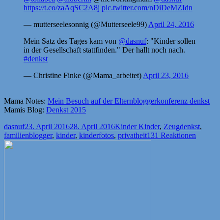
https://t.co/zaAqSC2A8j
pic.twitter.com/nDiDeMZIdn
— mutterseelesonnig (@Mutterseele99)
April 24, 2016
Mein Satz des Tages kam von
@dasnuf
: "Kinder sollen
in der Gesellschaft stattfinden." Der hallt noch nach.
#denkst
— Christine Finke (@Mama_arbeitet)
April 23, 2016
Mama Notes:
Mein Besuch auf der Elternbloggerkonferenz denkst
Mamis Blog:
Denkst 2015
Autor
Veröffentlicht
Kategorien
Schlagwörte
dasnuf
23. April 2016
28. April 2016
Kinder Kinder
,
Zeug
denkst
,
am
familienblogger
,
kinder
,
kinderfotos
,
privatheit
131 Reaktionen