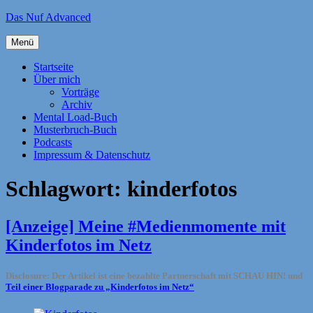
Zum
Das Nuf Advanced
Inhalt
springen
Menü
Startseite
Über mich
Vorträge
Archiv
Mental Load-Buch
Musterbruch-Buch
Podcasts
Impressum & Datenschutz
Schlagwort:
kinderfotos
[Anzeige] Meine #Medienmomente mit
Kinderfotos im Netz
Disclosure: Der Artikel ist eine bezahlte Partnerschaft mit SCHAU HIN! und
Teil einer Blogparade zu „Kinderfotos im Netz“