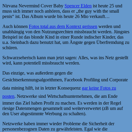
Nirvana Nevermind Cover Baby
Spencer Elden
ist heute 25 und
muss sich immer noch anhören, dass er „the guy with the small
penis“ ist. Das Album wurde bis heute 26 Mio verkauft…
Auch können
Fotos total aus dem Kontext gerissen
werden und
unabhängig von den Nutzungsrechten missbraucht werden. Jüngstes
Beispiel ist das blonde Kind in einer Runde indischer Kinder, das
u.a. Steinbach dazu benutzt hat, um Ängste gegen Überfremdung zu
schüren.
Schwarzseherisch kann man jetzt sagen: Alles, was ins Netz gestellt
wird, kann potentiell missbraucht werden.
Das einzige, was außerdem gegen die
Gesichtserkennungsalgorithmen
,
Facebook Profiling und
Corporate
data mining hilft, ist in letzter Konsequenz
gar keine Fotos zu
posten
.
Netzwerke sind Wirtschaftsunternehmen, die am Ende
immer das Ziel haben Profit zu machen. Es werden in der Regel
riesige Datenmengen gesammelt und weiterverwertet (zB um auf
den User abgestimmte Werbung zu schalten).
Netzwerke haben immer wieder Probleme die Sicherheit der
personenbezognen Daten zu gewährleisten. Egal wie die