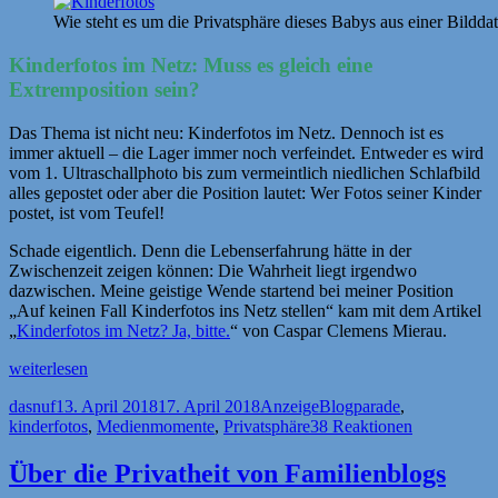
Wie steht es um die Privatsphäre dieses Babys aus einer Bildd
Kinderfotos im Netz: Muss es gleich eine
Extremposition sein?
Das Thema ist nicht neu: Kinderfotos im Netz. Dennoch ist es
immer aktuell – die Lager immer noch verfeindet. Entweder es wird
vom 1. Ultraschallphoto bis zum vermeintlich niedlichen Schlafbild
alles gepostet oder aber die Position lautet: Wer Fotos seiner Kinder
postet, ist vom Teufel!
Schade eigentlich. Denn die Lebenserfahrung hätte in der
Zwischenzeit zeigen können: Die Wahrheit liegt irgendwo
dazwischen. Meine geistige Wende startend bei meiner Position
„Auf keinen Fall Kinderfotos ins Netz stellen“ kam mit dem Artikel
„
Kinderfotos im Netz? Ja, bitte.
“ von Caspar Clemens Mierau.
„[Anzeige]
weiterlesen
Meine
Autor
Veröffentlicht
Kategorien
Schlagwörter
dasnuf
13. April 2018
17. April 2018
Anzeige
Blogparade
,
#Medienmomente
am
kinderfotos
,
Medienmomente
,
Privatsphäre
38 Reaktionen
mit
Kinderfotos
im
Über die Privatheit von Familienblogs
Netz“