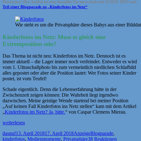
Disclosure: Der Artikel ist eine bezahlte Partnerschaft mit SCHAU HIN! und
Teil einer Blogparade zu „Kinderfotos im Netz“
Wie steht es um die Privatsphäre dieses Babys aus einer Bildd
Kinderfotos im Netz: Muss es gleich eine
Extremposition sein?
Das Thema ist nicht neu: Kinderfotos im Netz. Dennoch ist es
immer aktuell – die Lager immer noch verfeindet. Entweder es wird
vom 1. Ultraschallphoto bis zum vermeintlich niedlichen Schlafbild
alles gepostet oder aber die Position lautet: Wer Fotos seiner Kinder
postet, ist vom Teufel!
Schade eigentlich. Denn die Lebenserfahrung hätte in der
Zwischenzeit zeigen können: Die Wahrheit liegt irgendwo
dazwischen. Meine geistige Wende startend bei meiner Position
„Auf keinen Fall Kinderfotos ins Netz stellen“ kam mit dem Artikel
„
Kinderfotos im Netz? Ja, bitte.
“ von Caspar Clemens Mierau.
„[Anzeige]
weiterlesen
Meine
Autor
Veröffentlicht
Kategorien
Schlagwörter
dasnuf
13. April 2018
17. April 2018
Anzeige
Blogparade
,
#Medienmomente
am
kinderfotos
,
Medienmomente
,
Privatsphäre
38 Reaktionen
mit