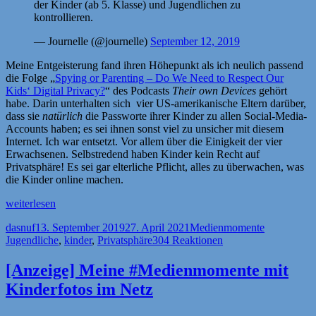
der Kinder (ab 5. Klasse) und Jugendlichen zu
kontrollieren.
— Journelle (@journelle)
September 12, 2019
Meine Entgeisterung fand ihren Höhepunkt als ich neulich passend
die Folge „
Spying or Parenting – Do We Need to Respect Our
Kids‘ Digital Privacy?
“ des Podcasts
Their own Devices
gehört
habe. Darin unterhalten sich vier US-amerikanische Eltern darüber,
dass sie
natürlich
die Passworte ihrer Kinder zu allen Social-Media-
Accounts haben; es sei ihnen sonst viel zu unsicher mit diesem
Internet. Ich war entsetzt. Vor allem über die Einigkeit der vier
Erwachsenen. Selbstredend haben Kinder kein Recht auf
Privatsphäre! Es sei gar elterliche Pflicht, alles zu überwachen, was
die Kinder online machen.
„Kinder
weiterlesen
haben
Autor
Veröffentlicht
Kategorien
Schlagwört
dasnuf
13. September 2019
27. April 2021
Medienmomente
ein
am
Jugendliche
,
kinder
,
Privatsphäre
304 Reaktionen
Recht
auf
Privatsphäre“
[Anzeige] Meine #Medienmomente mit
Kinderfotos im Netz