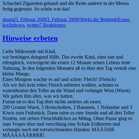
Schachtel Zigaretten gekauft und die Reste anderer in der Mensa
fertig gegessen. So schön war das!
Autor
Veröffentlicht
Kategorien
Schlagwör
dasnuf
3. Februar 2009
3. Februar 2009
Objekt der Begierde
Essen
,
am
kochshows
,
twitter
7 Reaktionen
Hinweise erbeten
Liebe Mitlesende mit Kind,
wir benötigen dringend Hilfe. Das zweite Kind, einst zart und
elfengleich, verweigerte die ersten 12 Monate seines Lebens feste
Nahrung. In den folgenden Monaten aß es über den Tag verteilt eine
kleine Mango.
Eines Morgens wachte es auf und schrie: Fleich! (Fleisch)
Als wir ihm kein rohes Fleisch anbieten wollten, schmiss es
wutentbrannt den Teller an die Wand und verlangte Wost (Wurst).
Wir gaben ihm alles, was wir hatten.
Fortan tat es den Tag über nichts anderes als essen.
200 Gramm Wurst, 3 Brotscheiben, 2 Bananen, 1 Nektarine und 3
Kiwis zum Frühstück. Dann ruhte es eine Stunde und aß drei Teller
Nudeln, mit sieben Fleischbällchen zu Mittag. Ohne Pause ging es
zum Vesper über und verschlang eine Schale Erdbeeren und
verlangte noch mit rotverschmierten Händen: MÄÄÄHR
MÄÄÄÄÄÄRRRR!