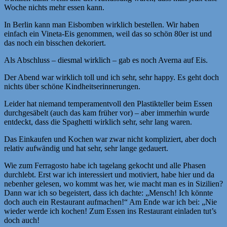
Woche nichts mehr essen kann.
In Berlin kann man Eisbomben wirklich bestellen. Wir haben
einfach ein Vineta-Eis genommen, weil das so schön 80er ist und
das noch ein bisschen dekoriert.
Als Abschluss – diesmal wirklich – gab es noch Averna auf Eis.
Der Abend war wirklich toll und ich sehr, sehr happy. Es geht doch
nichts über schöne Kindheitserinnerungen.
Leider hat niemand temperamentvoll den Plastikteller beim Essen
durchgesäbelt (auch das kam früher vor) – aber immerhin wurde
entdeckt, dass die Spaghetti wirklich sehr, sehr lang waren.
Das Einkaufen und Kochen war zwar nicht kompliziert, aber doch
relativ aufwändig und hat sehr, sehr lange gedauert.
Wie zum Ferragosto habe ich tagelang gekocht und alle Phasen
durchlebt. Erst war ich interessiert und motiviert, habe hier und da
nebenher gelesen, wo kommt was her, wie macht man es in Sizilien?
Dann war ich so begeistert, dass ich dachte: „Mensch! Ich könnte
doch auch ein Restaurant aufmachen!“ Am Ende war ich bei: „Nie
wieder werde ich kochen! Zum Essen ins Restaurant einladen tut’s
doch auch!