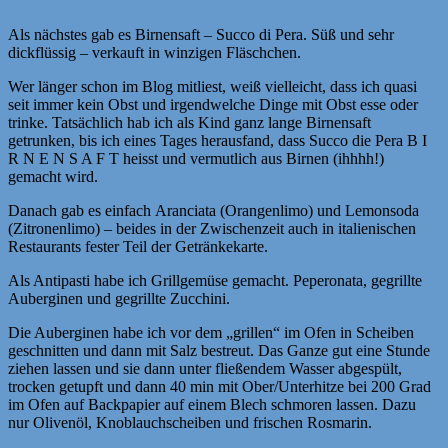
Als nächstes gab es Birnensaft – Succo di Pera. Süß und sehr
dickflüssig – verkauft in winzigen Fläschchen.
Wer länger schon im Blog mitliest, weiß vielleicht, dass ich quasi
seit immer kein Obst und irgendwelche Dinge mit Obst esse oder
trinke. Tatsächlich hab ich als Kind ganz lange Birnensaft
getrunken, bis ich eines Tages herausfand, dass Succo die Pera B I
R N E N S A F T heisst und vermutlich aus Birnen (ihhhh!)
gemacht wird.
Danach gab es einfach Aranciata (Orangenlimo) und Lemonsoda
(Zitronenlimo) – beides in der Zwischenzeit auch in italienischen
Restaurants fester Teil der Getränkekarte.
Als Antipasti habe ich Grillgemüse gemacht. Peperonata, gegrillte
Auberginen und gegrillte Zucchini.
Die Auberginen habe ich vor dem „grillen“ im Ofen in Scheiben
geschnitten und dann mit Salz bestreut. Das Ganze gut eine Stunde
ziehen lassen und sie dann unter fließendem Wasser abgespült,
trocken getupft und dann 40 min mit Ober/Unterhitze bei 200 Grad
im Ofen auf Backpapier auf einem Blech schmoren lassen. Dazu
nur Olivenöl, Knoblauchscheiben und frischen Rosmarin.