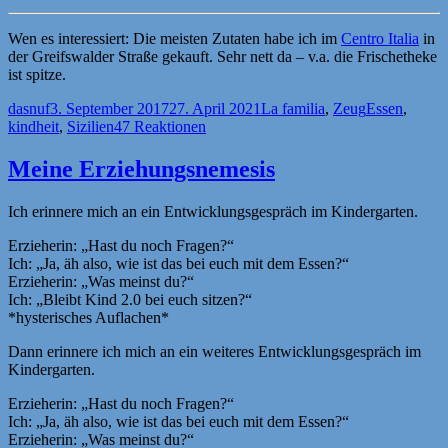
Wen es interessiert: Die meisten Zutaten habe ich im
Centro Italia
in
der Greifswalder Straße gekauft. Sehr nett da – v.a. die Frischetheke
ist spitze.
Autor
Veröffentlicht
Kategorien
Schlagwörte
dasnuf
3. September 2017
27. April 2021
La familia
,
Zeug
Essen
,
am
kindheit
,
Sizilien
47 Reaktionen
Meine Erziehungsnemesis
Ich erinnere mich an ein Entwicklungsgespräch im Kindergarten.
Erzieherin: „Hast du noch Fragen?“
Ich: „Ja, äh also, wie ist das bei euch mit dem Essen?“
Erzieherin: „Was meinst du?“
Ich: „Bleibt Kind 2.0 bei euch sitzen?“
*hysterisches Auflachen*
Dann erinnere ich mich an ein weiteres Entwicklungsgespräch im
Kindergarten.
Erzieherin: „Hast du noch Fragen?“
Ich: „Ja, äh also, wie ist das bei euch mit dem Essen?“
Erzieherin: „Was meinst du?“