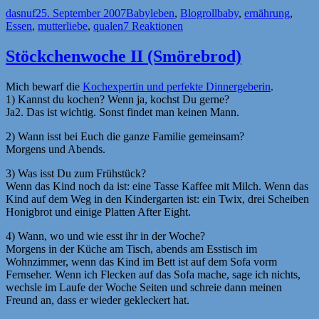
Autor
Veröffentlicht
Kategorien
Schlagwörter
dasnuf
25. September 2007
Babyleben
,
Blogroll
baby
,
ernährung
,
am
Essen
,
mutterliebe
,
qualen
7 Reaktionen
Stöckchenwoche II (Smörebrod)
Mich bewarf die
Kochexpertin und perfekte Dinnergeberin
.
1) Kannst du kochen? Wenn ja, kochst Du gerne?
Ja2. Das ist wichtig. Sonst findet man keinen Mann.
2) Wann isst bei Euch die ganze Familie gemeinsam?
Morgens und Abends.
3) Was isst Du zum Frühstück?
Wenn das Kind noch da ist: eine Tasse Kaffee mit Milch. Wenn das
Kind auf dem Weg in den Kindergarten ist: ein Twix, drei Scheiben
Honigbrot und einige Platten After Eight.
4) Wann, wo und wie esst ihr in der Woche?
Morgens in der Küche am Tisch, abends am Esstisch im
Wohnzimmer, wenn das Kind im Bett ist auf dem Sofa vorm
Fernseher. Wenn ich Flecken auf das Sofa mache, sage ich nichts,
wechsle im Laufe der Woche Seiten und schreie dann meinen
Freund an, dass er wieder gekleckert hat.