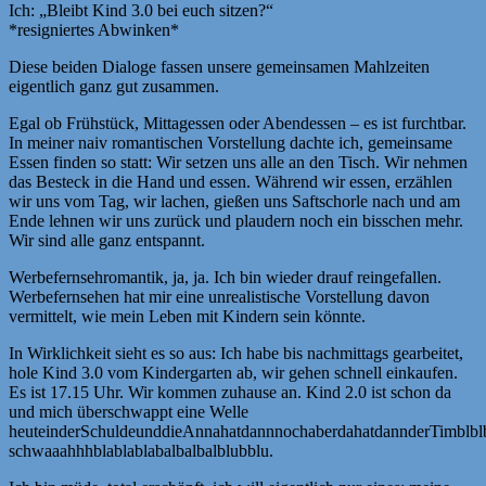
Ich: „Bleibt Kind 3.0 bei euch sitzen?“
*resigniertes Abwinken*
Diese beiden Dialoge fassen unsere gemeinsamen Mahlzeiten
eigentlich ganz gut zusammen.
Egal ob Frühstück, Mittagessen oder Abendessen – es ist furchtbar.
In meiner naiv romantischen Vorstellung dachte ich, gemeinsame
Essen finden so statt: Wir setzen uns alle an den Tisch. Wir nehmen
das Besteck in die Hand und essen. Während wir essen, erzählen
wir uns vom Tag, wir lachen, gießen uns Saftschorle nach und am
Ende lehnen wir uns zurück und plaudern noch ein bisschen mehr.
Wir sind alle ganz entspannt.
Werbefernsehromantik, ja, ja. Ich bin wieder drauf reingefallen.
Werbefernsehen hat mir eine unrealistische Vorstellung davon
vermittelt, wie mein Leben mit Kindern sein könnte.
In Wirklichkeit sieht es so aus: Ich habe bis nachmittags gearbeitet,
hole Kind 3.0 vom Kindergarten ab, wir gehen schnell einkaufen.
Es ist 17.15 Uhr. Wir kommen zuhause an. Kind 2.0 ist schon da
und mich überschwappt eine Welle
heuteinderSchuldeunddieAnnahatdannnochaberdahatdannderTimblblb
schwaaahhhblablablabalbalbalblubblu.