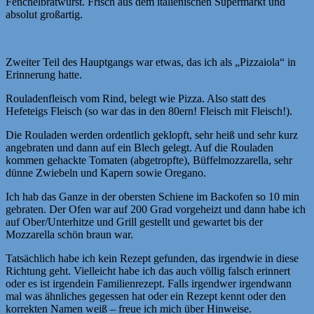
Fenchelbratwurst. Frisch aus dem italienischen Supermarkt und
absolut großartig.
Zweiter Teil des Hauptgangs war etwas, das ich als „Pizzaiola“ in
Erinnerung hatte.
Rouladenfleisch vom Rind, belegt wie Pizza. Also statt des
Hefeteigs Fleisch (so war das in den 80ern! Fleisch mit Fleisch!).
Die Rouladen werden ordentlich geklopft, sehr heiß und sehr kurz
angebraten und dann auf ein Blech gelegt. Auf die Rouladen
kommen gehackte Tomaten (abgetropfte), Büffelmozzarella, sehr
dünne Zwiebeln und Kapern sowie Oregano.
Ich hab das Ganze in der obersten Schiene im Backofen so 10 min
gebraten. Der Ofen war auf 200 Grad vorgeheizt und dann habe ich
auf Ober/Unterhitze und Grill gestellt und gewartet bis der
Mozzarella schön braun war.
Tatsächlich habe ich kein Rezept gefunden, das irgendwie in diese
Richtung geht. Vielleicht habe ich das auch völlig falsch erinnert
oder es ist irgendein Familienrezept. Falls irgendwer irgendwann
mal was ähnliches gegessen hat oder ein Rezept kennt oder den
korrekten Namen weiß – freue ich mich über Hinweise.