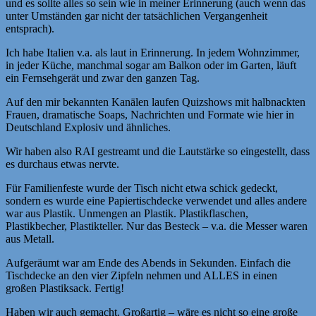
und es sollte alles so sein wie in meiner Erinnerung (auch wenn das
unter Umständen gar nicht der tatsächlichen Vergangenheit
entsprach).
Ich habe Italien v.a. als laut in Erinnerung. In jedem Wohnzimmer,
in jeder Küche, manchmal sogar am Balkon oder im Garten, läuft
ein Fernsehgerät und zwar den ganzen Tag.
Auf den mir bekannten Kanälen laufen Quizshows mit halbnackten
Frauen, dramatische Soaps, Nachrichten und Formate wie hier in
Deutschland Explosiv und ähnliches.
Wir haben also RAI gestreamt und die Lautstärke so eingestellt, dass
es durchaus etwas nervte.
Für Familienfeste wurde der Tisch nicht etwa schick gedeckt,
sondern es wurde eine Papiertischdecke verwendet und alles andere
war aus Plastik. Unmengen an Plastik. Plastikflaschen,
Plastikbecher, Plastikteller. Nur das Besteck – v.a. die Messer waren
aus Metall.
Aufgeräumt war am Ende des Abends in Sekunden. Einfach die
Tischdecke an den vier Zipfeln nehmen und ALLES in einen
großen Plastiksack. Fertig!
Haben wir auch gemacht. Großartig – wäre es nicht so eine große