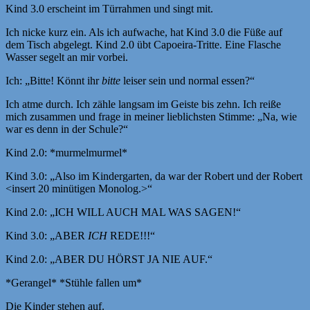
Kind 3.0 erscheint im Türrahmen und singt mit.
Ich nicke kurz ein. Als ich aufwache, hat Kind 3.0 die Füße auf
dem Tisch abgelegt. Kind 2.0 übt Capoeira-Tritte. Eine Flasche
Wasser segelt an mir vorbei.
Ich: „Bitte! Könnt ihr
bitte
leiser sein und normal essen?“
Ich atme durch. Ich zähle langsam im Geiste bis zehn. Ich reiße
mich zusammen und frage in meiner lieblichsten Stimme: „Na, wie
war es denn in der Schule?“
Kind 2.0: *murmelmurmel*
Kind 3.0: „Also im Kindergarten, da war der Robert und der Robert
<insert 20 minütigen Monolog.>“
Kind 2.0: „ICH WILL AUCH MAL WAS SAGEN!“
Kind 3.0: „ABER
ICH
REDE!!!“
Kind 2.0: „ABER DU HÖRST JA NIE AUF.“
*Gerangel* *Stühle fallen um*
Die Kinder stehen auf.