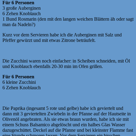
Für 6 Personen
3 große Auberginen
6 Zehen Knoblauch
1 Bund Rosmarin (den mit den langen weichen Blättern äh oder sagt
man da Nadeln?)
Kurz vor dem Servieren habe ich die Auberginen mit Salz und
Pfeffer gewürzt und mit etwas Zitrone beträufelt.
Die Zucchini waren noch einfacher: in Scheiben schneiden, mit Öl
und Knoblauch ebenfalls 20-30 min im Ofen grillen.
Für 6 Personen
6 kleine Zucchini
6 Zehen Knoblauch
Die Paprika (ingesamt 5 rote und gelbe) habe ich geviertelt und
dann mit 3 geviertelten Zwiebeln in der Pfanne auf der Hautseite in
Olivenöl angebraten. Als sie etwas braun wurden, habe ich sie mit
einem Schuss Balsamico abgelöscht und ein halbes Glas Wasser
dazugeschüttet. Deckel auf die Pfanne und bei kleinster Flamme fast
eine Stunde schmoren lassen. Vor dem Servieren ein bisschen