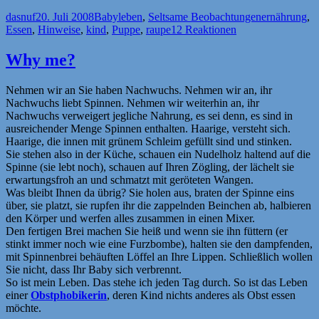
Autor
Veröffentlicht
Kategorien
Schlagwörte
dasnuf
20. Juli 2008
Babyleben
,
Seltsame Beobachtungen
ernährung
,
am
Essen
,
Hinweise
,
kind
,
Puppe
,
raupe
12 Reaktionen
Why me?
Nehmen wir an Sie haben Nachwuchs. Nehmen wir an, ihr
Nachwuchs liebt Spinnen. Nehmen wir weiterhin an, ihr
Nachwuchs verweigert jegliche Nahrung, es sei denn, es sind in
ausreichender Menge Spinnen enthalten. Haarige, versteht sich.
Haarige, die innen mit grünem Schleim gefüllt sind und stinken.
Sie stehen also in der Küche, schauen ein Nudelholz haltend auf die
Spinne (sie lebt noch), schauen auf Ihren Zögling, der lächelt sie
erwartungsfroh an und schmatzt mit geröteten Wangen.
Was bleibt Ihnen da übrig? Sie holen aus, braten der Spinne eins
über, sie platzt, sie rupfen ihr die zappelnden Beinchen ab, halbieren
den Körper und werfen alles zusammen in einen Mixer.
Den fertigen Brei machen Sie heiß und wenn sie ihn füttern (er
stinkt immer noch wie eine Furzbombe), halten sie den dampfenden,
mit Spinnenbrei behäuften Löffel an Ihre Lippen. Schließlich wollen
Sie nicht, dass Ihr Baby sich verbrennt.
So ist mein Leben. Das stehe ich jeden Tag durch. So ist das Leben
einer
Obstphobikerin
, deren Kind nichts anderes als Obst essen
möchte.