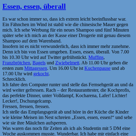
Essen, essen, überall
Es war schon immer so, dass ich extrem leicht beeinflussbar war.
Ein Fähnchen im Wind ist stabil wie die chinesische Mauer gegen
mich. Ich sehe Werbung für ein neues Shampoo und fünf Minuten
später sehe ich mich an der Kasse einer Drogerie mit genau diesem
Shampoo auf dem Warenband.
Insofern ist es nicht verwunderlich, dass ich immer mehr zunehme.
Denn ich bin von Essen umgeben. Essen, essen, überall. Von 7.00
bis 10.30 Uhr wird auf Twitter gefrühstückt.
Muffins
,
Franzbrötchen
,
Bagels
und
Zwiebelmett
. Ab 11.00 Uhr gehen die
ersten zum
Mittagessen
. Um 16.00 Uhr ist
Kuchenpause
und ab
17.00 Uhr wird
gekocht
.
Schrecklich.
Ich fahre den Computer runter und stelle das Fernsehgerät an und da
wird weiter gefressen. Rach – der Restauranttester, die Kochprofis,
das perfekte Dinner, unter Volldampf, Kocharena, Lafer! Lichter!
Lecker!, Dschungelcamp.
Fressen, fressen, fressen.
Ich stelle das Empfangsgerät ab und höre in der Küche die Kinder
wie kleine Meisen im Nest schreien „Essen, essen, essen!“ und sehe
wie sie ihre Mäulchen aufsperren.
Was waren das noch für Zeiten als ich als Studentin mit 5 DM eine
Woche auskommen musste. Wunderbar. Ich habe mir einfach eine