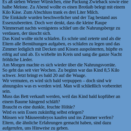
Es aß sieben Wiener Würstchen, eine Packung Zwieback sowie eine
halbe Melone. Zu Abend wollte es einen Brotlaib belegt mit einem
Kilo Käse. Zum Abschluss trank es drei Liter Milch.
Die Einkäufe wurden beschwerlicher und der Tag bestand aus
Essenzubereiten. Doch wer denkt, dass die kleine Raupe
Nimmersatt nachts wenigstens schlief um die Nahrungsberge zu
verdauen, der täuscht sich.
Das Kind wollte nicht schlafen. Es schrie und zeterte und als die
Eltern alle Bemühungen aufgaben, es schlafen zu legen und das
Zimmer lediglich mit Decken und Kissen auspolsterten, hüpfte es
eifrig auf und ab. Es wirbelte im Kreis und sang die ganze Nacht
fröhliche Lieder.
Am Morgen machte es sich wieder über die Nahrungsvorräte.
So geht das seit vier Wochen. Zu beginn war das Kind 8,5 Kilo
schwer. Jetzt bringt es bald 20 auf die Waage.
Wir vermuten, es wird sich bald verpuppen – doch sind wir
ahnungslos was es werden wird. Man will schließlich vorbereitet
sein.
Muss das Bett verkauft werden, weil das Kind bald kopfüber an
einem Baume hängend schläft?
Braucht es eine dunkle, feuchte Höhle?
Wird es sein Essen zukünftig selbst erlegen?
Müssen wir Mäuseembryos kaufen und ins Zimmer werfen?
Eltern, die ähnliche Erfahrungen gemacht haben, sind dazu
aufgerufen, uns Hinweise zu geben.