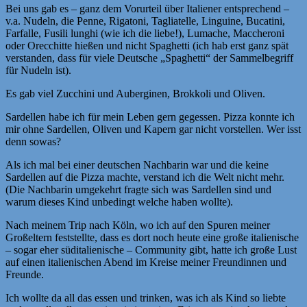
Bei uns gab es – ganz dem Vorurteil über Italiener entsprechend –
v.a. Nudeln, die Penne, Rigatoni, Tagliatelle, Linguine, Bucatini,
Farfalle, Fusili lunghi (wie ich die liebe!), Lumache, Maccheroni
oder Orecchitte hießen und nicht Spaghetti (ich hab erst ganz spät
verstanden, dass für viele Deutsche „Spaghetti“ der Sammelbegriff
für Nudeln ist).
Es gab viel Zucchini und Auberginen, Brokkoli und Oliven.
Sardellen habe ich für mein Leben gern gegessen. Pizza konnte ich
mir ohne Sardellen, Oliven und Kapern gar nicht vorstellen. Wer isst
denn sowas?
Als ich mal bei einer deutschen Nachbarin war und die keine
Sardellen auf die Pizza machte, verstand ich die Welt nicht mehr.
(Die Nachbarin umgekehrt fragte sich was Sardellen sind und
warum dieses Kind unbedingt welche haben wollte).
Nach meinem Trip nach Köln, wo ich auf den Spuren meiner
Großeltern feststellte, dass es dort noch heute eine große italienische
– sogar eher süditalienische – Community gibt, hatte ich große Lust
auf einen italienischen Abend im Kreise meiner Freundinnen und
Freunde.
Ich wollte da all das essen und trinken, was ich als Kind so liebte