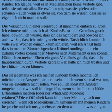
Kinder. Ich glaube, weil es in Mediensachen keine Verbote gibt,
teilen sie mit mir alles. Sie erzählen mir, was sie spielen oder
schauen – auch wenn es etwas ist, von dem sie wissen, dass sie es
eigentlich nicht machen sollen.
Die Versuchung in einer Peergroup ist manchmal einfach zu groß.
Ich erinnere mich, dass ich als Kind z.B. mal die Gremlins geschaut
habe, obwohl ich wusste, dass ich das nicht darf und obwohl ich
auch wußte, dass ich mich gruseln würde. Tatsächlich konnte ich
volle zwei Wochen danach kaum schlafen, weil ich Angst hatte,
dass in meinem Zimmer irgendwo Krümel rumliegen, die ein
zufällig vorbei kommender Mogwei nach Mitternacht essen könnte.
Hätte ich zu meinen Eltern ein gutes Verhältnis gehabt, das nicht
hauptsächlich durch Verbote geprägt war, hätte ich mich trösten und
beschützen lassen können.
Das ist jedenfalls was ich meinen Kindern bieten möchte: Ich
möchte immer Ansprechpartnerin sein – auch wenn sie mal was tun,
was sie eigentlich nicht sollen. Wie soll ich sonst mit Ängsten
umgehen oder wie soll ich eingreifen, wenn sie im Internet blöde
Erfahrungen machen (oder per WhatsApp Mobbing
erfahren)? Diese Offenheit kann ich meiner Meinung nach nur
erreichen, wenn ich Medienkonsum gemeinsam mit meinen Kindern
bespreche und wir uns gemeinsam zu dem wann und was einigen.