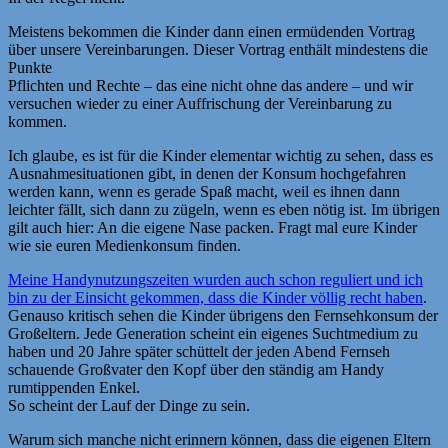
Meistens bekommen die Kinder dann einen ermüdenden Vortrag
über unsere Vereinbarungen. Dieser Vortrag enthält mindestens die
Punkte
Pflichten und Rechte – das eine nicht ohne das andere – und wir
versuchen wieder zu einer Auffrischung der Vereinbarung zu
kommen.
Ich glaube, es ist für die Kinder elementar wichtig zu sehen, dass es
Ausnahmesituationen gibt, in denen der Konsum hochgefahren
werden kann, wenn es gerade Spaß macht, weil es ihnen dann
leichter fällt, sich dann zu zügeln, wenn es eben nötig ist. Im übrigen
gilt auch hier: An die eigene Nase packen. Fragt mal eure Kinder
wie sie euren Medienkonsum finden.
Meine Handynutzungszeiten wurden auch schon reguliert und ich
bin zu der Einsicht gekommen, dass die Kinder völlig recht haben
.
Genauso kritisch sehen die Kinder übrigens den Fernsehkonsum der
Großeltern. Jede Generation scheint ein eigenes Suchtmedium zu
haben und 20 Jahre später schüttelt der jeden Abend Fernseh
schauende Großvater den Kopf über den ständig am Handy
rumtippenden Enkel.
So scheint der Lauf der Dinge zu sein.
Warum sich manche nicht erinnern können, dass die eigenen Eltern