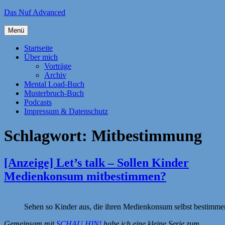
Zum
Das Nuf Advanced
Inhalt
springen
Menü
Startseite
Über mich
Vorträge
Archiv
Mental Load-Buch
Musterbruch-Buch
Podcasts
Impressum & Datenschutz
Schlagwort:
Mitbestimmung
[Anzeige] Let’s talk – Sollen Kinder
Medienkonsum mitbestimmen?
Sehen so Kinder aus, die ihren Medienkonsum selbst bestimme
Gemeinsam mit
SCHAU HIN!
habe ich eine kleine Serie zum