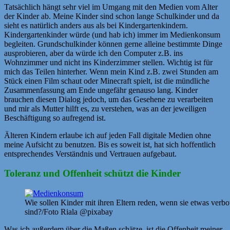
Tatsächlich hängt sehr viel im Umgang mit den Medien vom Alter
der Kinder ab. Meine Kinder sind schon lange Schulkinder und da
sieht es natürlich anders aus als bei Kindergartenkindern.
Kindergartenkinder würde (und hab ich) immer im Medienkonsum
begleiten. Grundschulkinder können gerne alleine bestimmte Dinge
ausprobieren, aber da würde ich den Computer z.B. ins
Wohnzimmer und nicht ins Kinderzimmer stellen. Wichtig ist für
mich das Teilen hinterher. Wenn mein Kind z.B. zwei Stunden am
Stück einen Film schaut oder Minecraft spielt, ist die mündliche
Zusammenfassung am Ende ungefähr genauso lang. Kinder
brauchen diesen Dialog jedoch, um das Gesehene zu verarbeiten
und mir als Mutter hilft es, zu verstehen, was an der jeweiligen
Beschäftigung so aufregend ist.
Älteren Kindern erlaube ich auf jeden Fall digitale Medien ohne
meine Aufsicht zu benutzen. Bis es soweit ist, hat sich hoffentlich
entsprechendes Verständnis und Vertrauen aufgebaut.
Toleranz und Offenheit schützt die Kinder
Wie sollen Kinder mit ihren Eltern reden, wenn sie etwas ver
sind?/Foto Riala @pixabay
Was ich außerdem über die Maßen schätze, ist die Offenheit meiner