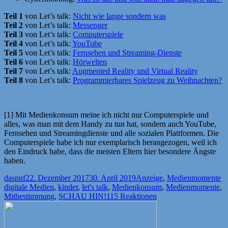
Teil 1
von Let’s talk:
Nicht wie lange sondern was
Teil 2
von Let’s talk:
Messenger
Teil 3
von Let’s talk:
Computerspiele
Teil 4
von Let’s talk:
YouTube
Teil 5
von Let’s talk:
Fernsehen und Streaming-Dienste
Teil 6
von Let’s talk:
Hörwelten
Teil 7
von Let’s talk:
Augmented Reality und Virtual Reality
Teil 8
von Let’s talk:
Programmierbares Spielzeug zu Weihnachten?
[1] Mit Medienkonsum meine ich nicht nur Computerspiele und
alles, was man mit dem Handy zu tun hat, sondern auch YouTube,
Fernsehen und Streamingdienste und alle sozialen Plattformen. Die
Computerspiele habe ich nur exemplarisch herangezogen, weil ich
den Eindruck habe, dass die meisten Eltern hier besondere Ängste
haben.
Autor
Veröffentlicht
Kategorien
Sc
dasnuf
22. Dezember 2017
30. April 2019
Anzeige
,
Medienmomente
am
digitale Medien
,
kinder
,
let's talk
,
Medienkonsum
,
Medienmomente
,
Mitbestimmung
,
SCHAU HIN!
115 Reaktionen