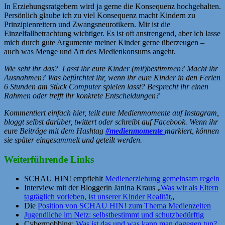
In Erziehungsratgebern wird ja gerne die Konsequenz hochgehalten.
Persönlich glaube ich zu viel Konsequenz macht Kindern zu
Prinzipienreitern und Zwangsneurotikern. Mir ist die
Einzelfallbetrachtung wichtiger. Es ist oft anstrengend, aber ich lasse
mich durch gute Argumente meiner Kinder gerne überzeugen –
auch was Menge und Art des Medienkonsums angeht.
Wie seht ihr das? Lasst ihr eure Kinder (mit)bestimmen? Macht ihr
Ausnahmen? Was befürchtet ihr, wenn ihr eure Kinder in den Ferien
6 Stunden am Stück Computer spielen lasst? Besprecht ihr einen
Rahmen oder trefft ihr konkrete Entscheidungen?
Kommentiert einfach hier, teilt eure Medienmomente auf Instagram,
bloggt selbst darüber, twittert oder schreibt auf Facebook. Wenn ihr
eure Beiträge mit dem Hashtag
#medienmomente
markiert, können
sie später eingesammelt und geteilt werden.
Weiterführende Links
SCHAU HIN! empfiehlt
Medienerziehung gemeinsam regeln
Interview mit der Bloggerin Janina Kraus „
Was wir als Eltern
tagtäglich vorleben, ist unserer Kinder Realität
„
Die
Position von SCHAU HIN! zum Thema Medienzeiten
Jugendliche im Netz: selbstbestimmt und schutzbedürftig
Cybermobbing:
Was ist das und was kann man dagegen tun?