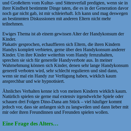
und Großeltern vom Kultur- und Sittenverfall predigten, wenn sie in
ihrer Kindheit bestimmte Dinge taten, die es in der Generation davor
noch gar nicht gab, ist mir schleierhaft. Ich kann und mag deswegen
an bestimmten Diskussionen mit anderen Eltern nicht mehr
teilnehmen.
Ewiges Thema ist ab einem gewissen Alter der Handykonsum der
Kinder.
Plakativ gesprochen, echauffieren sich Eltern, die ihren Kindern
Handys komplett verbieten, gerne über den Handykonsum anderer
Kinder. Um ihre Kinder weiterhin vom Handy fernzuhalten,
sprechen sie sich für generelle Handyverbote aus. In meiner
Wahrnehmung können sich Kinder, denen sehr lange Handykonsum
generell verboten wird, sehr schlecht regulieren und sind dann,
wenn sie mal ein Handy zur Verfügung haben, wirklich kaum
ansprechbar und wie hypnotisiert.
Ähnliches Verhalten kenne ich von meinen Kindern wirklich kaum.
Natürlich spielen sie gerne mal extensiv irgendwelche Spiele oder
schauen drei Folgen Dino-Dana am Stück – viel häufiger kommt
jedoch vor, dass sie anfangen sich zu langweilen und dann lieber mit
mir oder ihren Freundinnen und Freunden spielen wollen.
Eine Frage des Alters…