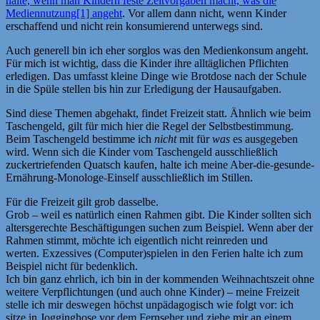
halte, wenn man Kindern feste Zeitvorgaben macht, was die
Mediennutzung[1] angeht
. Vor allem dann nicht, wenn Kinder
erschaffend und nicht rein konsumierend unterwegs sind.
Auch generell bin ich eher sorglos was den Medienkonsum angeht.
Für mich ist wichtig, dass die Kinder ihre alltäglichen Pflichten
erledigen. Das umfasst kleine Dinge wie Brotdose nach der Schule
in die Spüle stellen bis hin zur Erledigung der Hausaufgaben.
Sind diese Themen abgehakt, findet Freizeit statt. Ähnlich wie beim
Taschengeld, gilt für mich hier die Regel der Selbstbestimmung.
Beim Taschengeld bestimme ich
nicht
mit für
was
es ausgegeben
wird. Wenn sich die Kinder vom Taschengeld ausschließlich
zuckertriefenden Quatsch kaufen, halte ich meine Aber-die-gesunde-
Ernährung-Monologe-Einself ausschließlich im Stillen.
Für die Freizeit gilt grob dasselbe.
Grob – weil es natürlich einen Rahmen gibt. Die Kinder sollten sich
altersgerechte Beschäftigungen suchen zum Beispiel. Wenn aber der
Rahmen stimmt, möchte ich eigentlich nicht reinreden und
werten. Exzessives (Computer)spielen in den Ferien halte ich zum
Beispiel nicht für bedenklich.
Ich bin ganz ehrlich, ich bin in der kommenden Weihnachtszeit ohne
weitere Verpflichtungen (und auch ohne Kinder) – meine Freizeit
stelle ich mir deswegen höchst unpädagogisch wie folgt vor: ich
sitze in Jogginghose vor dem Fernseher und ziehe mir an einem