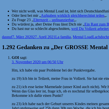
Wer nicht weiß, was Mental Load ist, hört sich Deutschlandfun
Oder liest bei mir „
Aufgaben wirklich gleichberechtigt teilen
„.
Zu Frage 23 „
Elternzeit – unfinanzierbar
„.
Du würdest ja, aber Deine Frau lässt Dich nie „
Ein Rant zum B
Du hast nur so schlecht abgeschnitten,
weil Du Vollzeit arbeitet
Autor
Veröffentlicht
Kategorien
Schlagwör
dasnuf
7. März 2020
27. April 2021
La familia
,
Mental Load
Lachdoch
am
1.292 Gedanken zu „Der GROSSE Mental L
GOI
sagt:
3. November 2020 um 06:50 Uhr
Hm, ich habe ein paar Probleme bei der Punktvergabe.
zu 19) Ich bin in Teilzeit, meine Frau in Vollzeit. Sie hat nie 
zu 21) ich esse keine Marmelade (unser Kind auch nicht). Wir
Wenn das Glas leer ist, frage ich, ob es nochmal für selbstgek
Bekomme ich dafür einen Punkt?
zu 23) Ich habe nach der Geburt unseres Kindes meinen gesamt
Jahr) stufenweise auf 25h dann 30h pro Woche, die ich bis heut