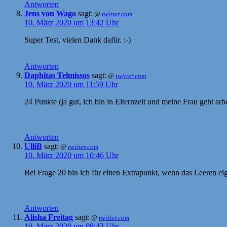
Antworten
Jens von Wago
sagt:
@
twitter.com
10. März 2020 um 13:42 Uhr
Super Test, vielen Dank dafür. :-)
Antworten
Daphitas Telmissos
sagt:
@
twitter.com
10. März 2020 um 11:59 Uhr
24 Punkte (ja gut, ich bin in Elternzeit und meine Frau geht a
Antworten
UlliB
sagt:
@
twitter.com
10. März 2020 um 10:46 Uhr
Bei Frage 20 bin ich für einen Extrapunkt, wenn das Leeren e
Antworten
Alisha Freitag
sagt:
@
twitter.com
10. März 2020 um 09:43 Uhr