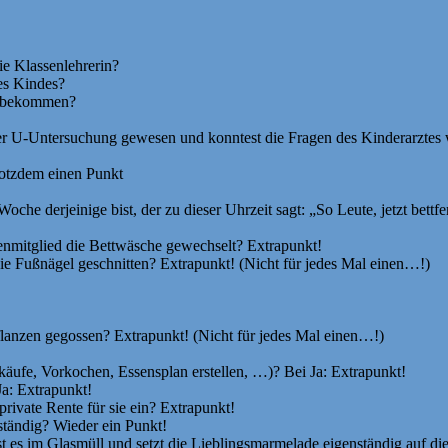
ie Klassenlehrerin?
es Kindes?
kt bekommen?
der U-Untersuchung gewesen und konntest die Fragen des Kinderarztes
rotzdem einen Punkt
he derjeinige bist, der zu dieser Uhrzeit sagt: „So Leute, jetzt bettf
enmitglied die Bettwäsche gewechselt? Extrapunkt!
e Fußnägel geschnitten? Extrapunkt! (Nicht für jedes Mal einen…!)
anzen gegossen? Extrapunkt! (Nicht für jedes Mal einen…!)
käufe, Vorkochen, Essensplan erstellen, …)? Bei Ja: Extrapunkt!
Ja: Extrapunkt!
rivate Rente für sie ein? Extrapunkt!
nständig? Wieder ein Punkt!
t es im Glasmüll und setzt die Lieblingsmarmelade eigenständig auf die