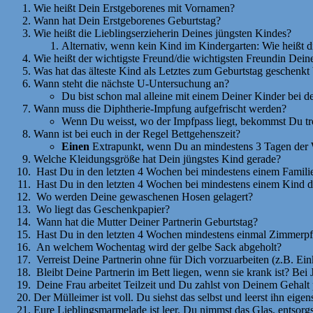
Wie heißt Dein Erstgeborenes mit Vornamen?
Wann hat Dein Erstgeborenes Geburtstag?
Wie heißt die Lieblingserzieherin Deines jüngsten Kindes?
Alternativ, wenn kein Kind im Kindergarten: Wie heißt d
Wie heißt der wichtigste Freund/die wichtigsten Freundin Dein
Was hat das älteste Kind als Letztes zum Geburtstag geschen
Wann steht die nächste U-Untersuchung an?
Du bist schon mal alleine mit einem Deiner Kinder bei 
Wann muss die Diphtherie-Impfung aufgefrischt werden?
Wenn Du weisst, wo der Impfpass liegt, bekommst Du t
Wann ist bei euch in der Regel Bettgehenszeit?
Einen
Extrapunkt, wenn Du an mindestens 3 Tagen der Woc
Welche Kleidungsgröße hat Dein jüngstes Kind gerade?
Hast Du in den letzten 4 Wochen bei mindestens einem Famili
Hast Du in den letzten 4 Wochen bei mindestens einem Kind di
Wo werden Deine gewaschenen Hosen gelagert?
Wo liegt das Geschenkpapier?
Wann hat die Mutter Deiner Partnerin Geburtstag?
Hast Du in den letzten 4 Wochen mindestens einmal Zimmerpfl
An welchem Wochentag wird der gelbe Sack abgeholt?
Verreist Deine Partnerin ohne für Dich vorzuarbeiten (z.B. Ein
Bleibt Deine Partnerin im Bett liegen, wenn sie krank ist? Bei 
Deine Frau arbeitet Teilzeit und Du zahlst von Deinem Gehalt p
Der Mülleimer ist voll. Du siehst das selbst und leerst ihn eige
Eure Lieblingsmarmelade ist leer. Du nimmst das Glas, entsorgs