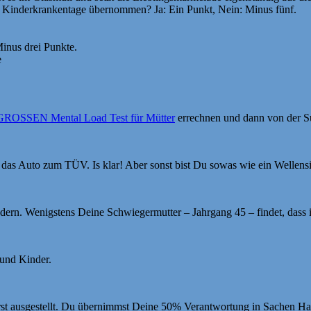
ller Kinderkrankentage übernommen? Ja: Ein Punkt, Nein: Minus fünf.
inus drei Punkte.
e
GROSSEN Mental Load Test für Mütter
errechnen und dann von der S
 das Auto zum TÜV. Is klar! Aber sonst bist Du sowas wie ein Wellensit
indern. Wenigstens Deine Schwiegermutter – Jahrgang 45 – findet, dass 
 und Kinder.
örst ausgestellt. Du übernimmst Deine 50% Verantwortung in Sachen H