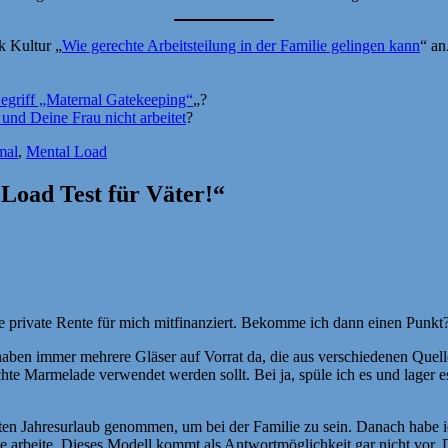
k Kultur „
Wie gerechte Arbeitsteilung in der Familie gelingen kann
“ an
egriff „Maternal Gatekeeping“
„?
 und Deine Frau nicht arbeitet
?
ter
mal
,
Mental Load
oad Test für Väter!“
eine private Rente für mich mitfinanziert. Bekomme ich dann einen Punkt
 haben immer mehrere Gläser auf Vorrat da, die aus verschiedenen Qu
ochte Marmelade verwendet werden sollt. Bei ja, spüle ich es und lager 
en Jahresurlaub genommen, um bei der Familie zu sein. Danach habe ich
e arbeite. Dieses Modell kommt als Antwortmöglichkeit gar nicht vor. 