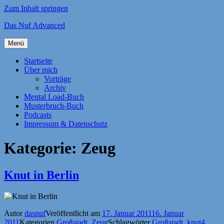
Zum Inhalt springen
Das Nuf Advanced
Menü
Startseite
Über mich
Vorträge
Archiv
Mental Load-Buch
Musterbruch-Buch
Podcasts
Impressum & Datenschutz
Kategorie:
Zeug
Knut in Berlin
Autor
dasnuf
Veröffentlicht am
17. Januar 2011
16. Januar
2011
Kategorien
Großstadt
,
Zeug
Schlagwörter
Großstadt
,
knut
4