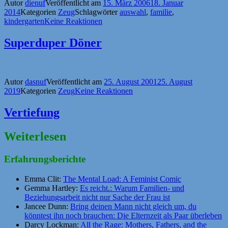
Autor
dienuf
Veröffentlicht am
15. März 2006
18. Januar
2014
Kategorien
Zeug
Schlagwörter
auswahl
,
familie
,
kindergarten
Keine Reaktionen
Superduper Döner
Autor
dasnuf
Veröffentlicht am
25. August 2001
25. August
2019
Kategorien
Zeug
Keine Reaktionen
Vertiefung
Weiterlesen
Erfahrungsberichte
Emma Clit:
The Mental Load: A Feminist Comic
Gemma Hartley:
Es reicht.: Warum Familien- und
Beziehungsarbeit nicht nur Sache der Frau ist
Jancee Dunn:
Bring deinen Mann nicht gleich um, du
könntest ihn noch brauchen: Die Elternzeit als Paar überleben
Darcy Lockman:
All the Rage: Mothers, Fathers, and the