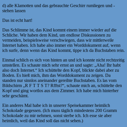
d) alle Klamotten und das gebrauchte Geschirr rumliegen und -
stehen lassen
Das ist echt hart!
Das Schlimme ist, das Kind kommt einem immer wieder auf die
Schliche. Wir haben dem Kind, um endlose Diskussionen zu
vermeiden, beispielsweise verschwiegen, dass wir mittlerweile
Internet haben. Ich habe also immer ein Worddokument auf, wenn
ich surfe, denn wenn das Kind kommt, tippe ich da Buchstaben rein.
Einmal schlich es sich von hinten an und ich konnte nicht rechtzeitig
umstellen. Es schaute mich sehr ernst an und sagte: „Aha! Ihr habt
also doch Internet.“ Ich schüttelte den Kopf, blickte dabei aber zu
Boden. Es hieß mich, ihm das Worddokument zu zeigen. Da
standen nur sinnlos aneinander gereihte Buchstaben. Es las vom
Bildschirm „R F T T S T? Rfftst?“, schaute mich an, schüttelte den
Kopf und ging wortlos aus dem Zimmer. Ich habe mich hinterher
sehr geschämt.
Ein anderes Mal habe ich in unserer Speisekammer heimlich
Schokolade gegessen. (Ich muss täglich mindestens 200 Gramm
Schokolade zu mir nehmen, sonst sterbe ich. Ich esse sie aber
heimlich, weil das Kind soll das nicht sehen.)