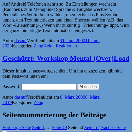
Auf Android Telefonen geht’s so: Zu Einstellungen wechseln
(Rädchen), zum Menüpunkt Sprache & Eingabe wechseln,
Persönliches Wörterbuch wählen, oben rechts das Plus-Symbol
tippen, den Text hinterlegen und einen Shortcut wählen (z.B. das
Wort »Erleuchtung«.) Wenn ihr zukünftig »Erleuchtung« tippt, wird
der ganze hinterlegte Text automatisch eingesetzt.
Autor
dasnuf
Veröffentlicht am
11. Juni 2000
11. Juni
2023
Kategorien
Zeug
Keine Reaktionen
Geschützt: Workshop Mental (Over)Load
Dieser Inhalt ist passwortgeschützt. Um ihn anzuzeigen, gib bitte
dein Passwort unten ein:
Passwort:
Autor
dasnuf
Veröffentlicht am
8. März 2000
8. März
2019
Kategorien
Zeug
Seitennummerierung der Beiträge
Vorherige Seite
Seite
1
…
Seite
49
Seite
50
Seite
51
Nächste Seite