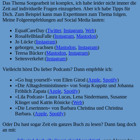
Das Thema Sorgearbeit ist komplex, ich habe leider nicht immer die
Zeit auf individuelle Fragen einzugehen. Aber ich habe Tipps für
Dich. Zum Beispiel kann man Expertinnen zum Thema folgen.
Meine Folgeempfehlungen auf Social Media lauten:
EqualCareDay (
Twitter
,
Instagram
,
Web
)
RosaHellblauFalle (
Instagram
,
Mastodon
)
Jo Lücke (
Instagram
)
geborgen_wachsen (
Mastodon
,
Instagram
)
Teresa Bücker (
Mastodon
,
Instagram
)
Seitenverkehrt (
Instagram
)
Vielleicht hörst Du lieber Podcasts? Dann empfehle ich:
»Go hug yourself« von Ellen Girod (
Apple
,
Spotify
)
»Die Alltagsfeministinnen« von Sonja Koppitz und Johanna
Fröhlich Zapata (
Apple
,
Spotify
)
»Lila Podcast« Laura Lucas, Lena Sindermann, Susanne
Klinger und Katrin Rönicke (
Web
)
»Die Leserinnen« von Barbara Christina und Christina
Barbara. (
Apple
,
Spotify
)
Oder Du hast sogar Zeit ein ganzes Buch zu lesen? Dann fang doch
an mit: