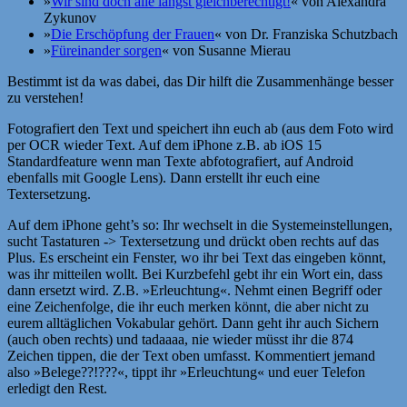
»
Wir sind doch alle längst gleichberechtigt!
« von Alexandra
Zykunov
»
Die Erschöpfung der Frauen
« von Dr. Franziska Schutzbach
»
Füreinander sorgen
« von Susanne Mierau
Bestimmt ist da was dabei, das Dir hilft die Zusammenhänge besser
zu verstehen!
Fotografiert den Text und speichert ihn euch ab (aus dem Foto wird
per OCR wieder Text. Auf dem iPhone z.B. ab iOS 15
Standardfeature wenn man Texte abfotografiert, auf Android
ebenfalls mit Google Lens). Dann erstellt ihr euch eine
Textersetzung.
Auf dem iPhone geht’s so: Ihr wechselt in die Systemeinstellungen,
sucht Tastaturen -> Textersetzung und drückt oben rechts auf das
Plus. Es erscheint ein Fenster, wo ihr bei Text das eingeben könnt,
was ihr mitteilen wollt. Bei Kurzbefehl gebt ihr ein Wort ein, dass
dann ersetzt wird. Z.B. »Erleuchtung«. Nehmt einen Begriff oder
eine Zeichenfolge, die ihr euch merken könnt, die aber nicht zu
eurem alltäglichen Vokabular gehört. Dann geht ihr auch Sichern
(auch oben rechts) und tadaaaa, nie wieder müsst ihr die 874
Zeichen tippen, die der Text oben umfasst. Kommentiert jemand
also »Belege??!???«, tippt ihr »Erleuchtung« und euer Telefon
erledigt den Rest.