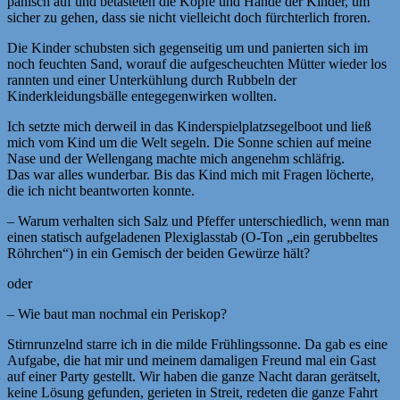
panisch auf und betasteten die Köpfe und Hände der Kinder, um
sicher zu gehen, dass sie nicht vielleicht doch fürchterlich froren.
Die Kinder schubsten sich gegenseitig um und panierten sich im
noch feuchten Sand, worauf die aufgescheuchten Mütter wieder los
rannten und einer Unterkühlung durch Rubbeln der
Kinderkleidungsbälle entegegenwirken wollten.
Ich setzte mich derweil in das Kinderspielplatzsegelboot und ließ
mich vom Kind um die Welt segeln. Die Sonne schien auf meine
Nase und der Wellengang machte mich angenehm schläfrig.
Das war alles wunderbar. Bis das Kind mich mit Fragen löcherte,
die ich nicht beantworten konnte.
– Warum verhalten sich Salz und Pfeffer unterschiedlich, wenn man
einen statisch aufgeladenen Plexiglasstab (O-Ton „ein gerubbeltes
Röhrchen“) in ein Gemisch der beiden Gewürze hält?
oder
– Wie baut man nochmal ein Periskop?
Stirnrunzelnd starre ich in die milde Frühlingssonne. Da gab es eine
Aufgabe, die hat mir und meinem damaligen Freund mal ein Gast
auf einer Party gestellt. Wir haben die ganze Nacht daran gerätselt,
keine Lösung gefunden, gerieten in Streit, redeten die ganze Fahrt