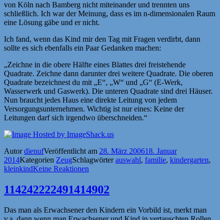
von Köln nach Bamberg nicht miteinander und trennten uns
schließlich. Ich war der Meinung, dass es im n-dimensionalen Raum
eine Lösung gäbe und er nicht.
Ich fand, wenn das Kind mir den Tag mit Fragen verdirbt, dann
sollte es sich ebenfalls ein Paar Gedanken machen:
„Zeichne in die obere Hälfte eines Blattes drei freistehende
Quadrate. Zeichne dann darunter drei weitere Quadrate. Die oberen
Quadrate bezeichnest du mit „E“, „W“ und „G“ (E-Werk,
Wasserwerk und Gaswerk). Die unteren Quadrate sind drei Häuser.
Nun braucht jedes Haus eine direkte Leitung von jedem
Versorgungsunternehmen. Wichtig ist nur eines: Keine der
Leitungen darf sich irgendwo überschneiden.“
Autor
dienuf
Veröffentlicht am
28. März 2006
18. Januar
2014
Kategorien
Zeug
Schlagwörter
auswahl
,
familie
,
kindergarten
,
kleinkind
Keine Reaktionen
114242222491414902
Das man als Erwachsener den Kindern ein Vorbild ist, merkt man
v.a. dann wenn man Erwachsener und Kind in vertauschten Rollen