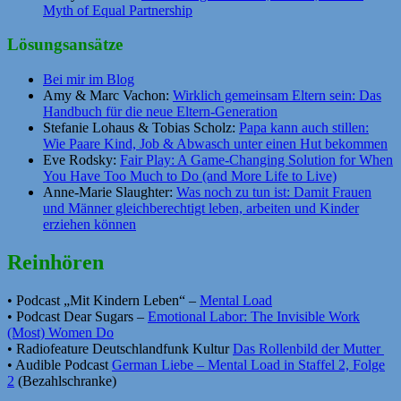
Myth of Equal Partnership
Lösungsansätze
Bei mir im Blog
Amy & Marc Vachon:
Wirklich gemeinsam Eltern sein: Das
Handbuch für die neue Eltern-Generation
Stefanie Lohaus & Tobias Scholz:
Papa kann auch stillen:
Wie Paare Kind, Job & Abwasch unter einen Hut bekommen
Eve Rodsky:
Fair Play: A Game-Changing Solution for When
You Have Too Much to Do (and More Life to Live)
Anne-Marie Slaughter:
Was noch zu tun ist: Damit Frauen
und Männer gleichberechtigt leben, arbeiten und Kinder
erziehen können
Reinhören
• Podcast „Mit Kindern Leben“ –
Mental Load
• Podcast Dear Sugars –
Emotional Labor: The Invisible Work
(Most) Women Do
• Radiofeature Deutschlandfunk Kultur
Das Rollenbild der Mutter
• Audible Podcast
German Liebe – Mental Load in Staffel 2, Folge
2
(Bezahlschranke)