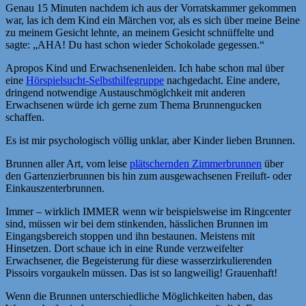
Genau 15 Minuten nachdem ich aus der Vorratskammer gekommen
war, las ich dem Kind ein Märchen vor, als es sich über meine Beine
zu meinem Gesicht lehnte, an meinem Gesicht schnüffelte und
sagte: „AHA! Du hast schon wieder Schokolade gegessen.“
Apropos Kind und Erwachsenenleiden. Ich habe schon mal über
eine
Hörspielsucht-Selbsthilfegruppe
nachgedacht. Eine andere,
dringend notwendige Austauschmöglchkeit mit anderen
Erwachsenen würde ich gerne zum Thema Brunnengucken
schaffen.
Es ist mir psychologisch völlig unklar, aber Kinder lieben Brunnen.
Brunnen aller Art, vom leise
plätschernden Zimmerbrunnen
über
den Gartenzierbrunnen bis hin zum ausgewachsenen Freiluft- oder
Einkauszenterbrunnen.
Immer – wirklich IMMER wenn wir beispielsweise im Ringcenter
sind, müssen wir bei dem stinkenden, hässlichen Brunnen im
Eingangsbereich stoppen und ihn bestaunen. Meistens mit
Hinsetzen. Dort schaue ich in eine Runde verzweifelter
Erwachsener, die Begeisterung für diese wasserzirkulierenden
Pissoirs vorgaukeln müssen. Das ist so langweilig! Grauenhaft!
Wenn die Brunnen unterschiedliche Möglichkeiten haben, das