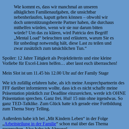
Wie kommt es, dass wir manchmal an unseren
alltäglichen Familienaufgaben, die unsichtbar
nebenherlaufen, kaputt gehen können – obwohl wir
doch unterstützungsbereite Partner haben, die durchaus
mithelfen würden, wenn wir sie nur darum bitten
würde? Um das zu klären, wird Patricia den Begriff
„Mental Load“ beleuchten und erläutern, warum Sie es
für unbedingt notwendig hält, diese Last zu teilen und
zwar zusätzlich zum tatsächlichen Tun.“
Spoiler: 12 Jahre Tätigkeit als Projektleiterin und eine kleine
Vorliebe für Excel-Listen helfen… aber lasst euch überraschen!
Mein Slot ist um 11.45 bis 12.00 Uhr auf der Family Stage
Wie ich zufällig erfahren habe, als ich meine Ansprechpartnerin des
FFF darüber informieren wollte, dass ich es nicht schaffe meine
Präsentation pünktlich zur Deadline einzureichen, werde ich OHNE
Präsentation sprechen. Ganz frei. Hui! 15 min ohne irgendwas. So
ganz TED-Talklike. Zum Glück hatte ich gerade eine Fortbildung
zum Thema Story Telling.
Außerdem habe ich bei „Mit Kindern Leben“ in der Folge
„
Arbeitsteilung in der Familie
“ schon mal über das Thema
gesprochen. Also habe ich Ahnung!