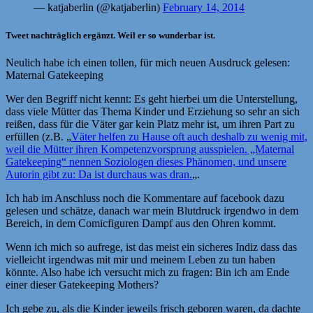
— katjaberlin (@katjaberlin)
February 14, 2014
Tweet nachträglich ergänzt. Weil er so wunderbar ist.
Neulich habe ich einen tollen, für mich neuen Ausdruck gelesen:
Maternal Gatekeeping
Wer den Begriff nicht kennt: Es geht hierbei um die Unterstellung,
dass viele Mütter das Thema Kinder und Erziehung so sehr an sich
reißen, dass für die Väter gar kein Platz mehr ist, um ihren Part zu
erfüllen (z.B. „
Väter helfen zu Hause oft auch deshalb zu wenig mit,
weil die Mütter ihren Kompetenzvorsprung ausspielen. „Maternal
Gatekeeping“ nennen Soziologen dieses Phänomen, und unsere
Autorin gibt zu: Da ist durchaus was dran.
„.
Ich hab im Anschluss noch die Kommentare auf facebook dazu
gelesen und schätze, danach war mein Blutdruck irgendwo in dem
Bereich, in dem Comicfiguren Dampf aus den Ohren kommt.
Wenn ich mich so aufrege, ist das meist ein sicheres Indiz dass das
vielleicht irgendwas mit mir und meinem Leben zu tun haben
könnte. Also habe ich versucht mich zu fragen: Bin ich am Ende
einer dieser Gatekeeping Mothers?
Ich gebe zu, als die Kinder jeweils frisch geboren waren, da dachte