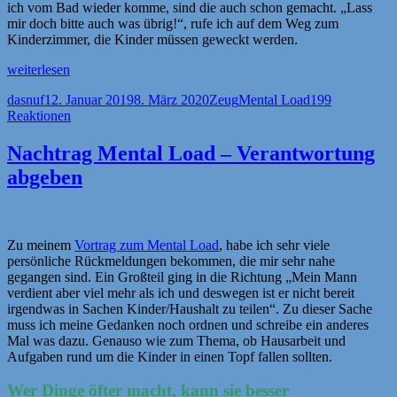
ich vom Bad wieder komme, sind die auch schon gemacht. „Lass
mir doch bitte auch was übrig!“, rufe ich auf dem Weg zum
Kinderzimmer, die Kinder müssen geweckt werden.
„Aufrechnen
weiterlesen
ist
Autor
Veröffentlicht
Kategorien
Schlagwörter
dasnuf
12. Januar 2019
8. März 2020
Zeug
Mental Load
199
sehr
am
Reaktionen
romantisch“
Nachtrag Mental Load – Verantwortung
abgeben
Zu meinem
Vortrag zum Mental Load
, habe ich sehr viele
persönliche Rückmeldungen bekommen, die mir sehr nahe
gegangen sind. Ein Großteil ging in die Richtung „Mein Mann
verdient aber viel mehr als ich und deswegen ist er nicht bereit
irgendwas in Sachen Kinder/Haushalt zu teilen“. Zu dieser Sache
muss ich meine Gedanken noch ordnen und schreibe ein anderes
Mal was dazu. Genauso wie zum Thema, ob Hausarbeit und
Aufgaben rund um die Kinder in einen Topf fallen sollten.
Wer Dinge öfter macht, kann sie besser