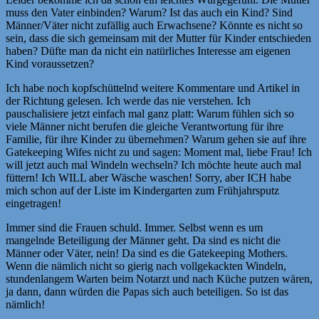
muss den Vater einbinden? Warum? Ist das auch ein Kind? Sind
Männer/Väter nicht zufällig auch Erwachsene? Könnte es nicht so
sein, dass die sich gemeinsam mit der Mutter für Kinder entschieden
haben? Düfte man da nicht ein natürliches Interesse am eigenen
Kind voraussetzen?
Ich habe noch kopfschüttelnd weitere Kommentare und Artikel in
der Richtung gelesen. Ich werde das nie verstehen. Ich
pauschalisiere jetzt einfach mal ganz platt: Warum fühlen sich so
viele Männer nicht berufen die gleiche Verantwortung für ihre
Familie, für ihre Kinder zu übernehmen? Warum gehen sie auf ihre
Gatekeeping Wifes nicht zu und sagen: Moment mal, liebe Frau! Ich
will jetzt auch mal Windeln wechseln? Ich möchte heute auch mal
füttern! Ich WILL aber Wäsche waschen! Sorry, aber ICH habe
mich schon auf der Liste im Kindergarten zum Frühjahrsputz
eingetragen!
Immer sind die Frauen schuld. Immer. Selbst wenn es um
mangelnde Beteiligung der Männer geht. Da sind es nicht die
Männer oder Väter, nein! Da sind es die Gatekeeping Mothers.
Wenn die nämlich nicht so gierig nach vollgekackten Windeln,
stundenlangem Warten beim Notarzt und nach Küche putzen wären,
ja dann, dann würden die Papas sich auch beteiligen. So ist das
nämlich!