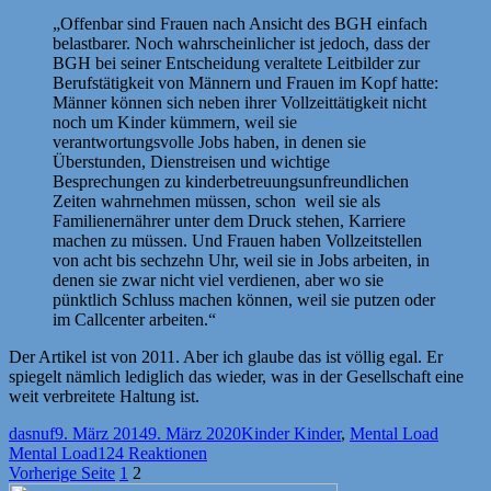
„Offenbar sind Frauen nach Ansicht des BGH einfach
belastbarer. Noch wahrscheinlicher ist jedoch, dass der
BGH bei seiner Entscheidung veraltete Leitbilder zur
Berufstätigkeit von Männern und Frauen im Kopf hatte:
Männer können sich neben ihrer Vollzeittätigkeit nicht
noch um Kinder kümmern, weil sie
verantwortungsvolle Jobs haben, in denen sie
Überstunden, Dienstreisen und wichtige
Besprechungen zu kinderbetreuungsunfreundlichen
Zeiten wahrnehmen müssen, schon weil sie als
Familienernährer unter dem Druck stehen, Karriere
machen zu müssen. Und Frauen haben Vollzeitstellen
von acht bis sechzehn Uhr, weil sie in Jobs arbeiten, in
denen sie zwar nicht viel verdienen, aber wo sie
pünktlich Schluss machen können, weil sie putzen oder
im Callcenter arbeiten.“
Der Artikel ist von 2011. Aber ich glaube das ist völlig egal. Er
spiegelt nämlich lediglich das wieder, was in der Gesellschaft eine
weit verbreitete Haltung ist.
Autor
Veröffentlicht
Kategorien
Schlagw
dasnuf
9. März 2014
9. März 2020
Kinder Kinder
,
Mental Load
am
Mental Load
124 Reaktionen
Seitennummerierung
Seite
Seite
Vorherige Seite
1
2