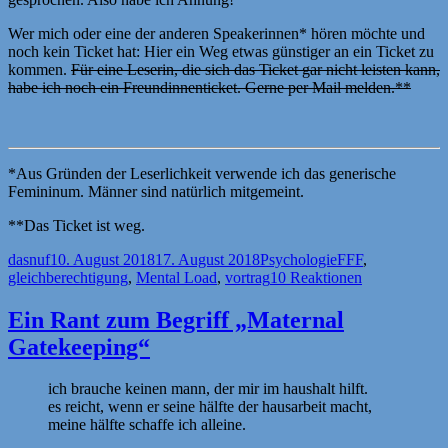
Wer mich oder eine der anderen Speakerinnen* hören möchte und
noch kein Ticket hat: Hier ein Weg etwas günstiger an ein Ticket zu
kommen.
Für eine Leserin, die sich das Ticket gar nicht leisten kann,
habe ich noch ein Freundinnenticket. Gerne per Mail melden.**
*Aus Gründen der Leserlichkeit verwende ich das generische
Femininum. Männer sind natürlich mitgemeint.
**Das Ticket ist weg.
Autor
Veröffentlicht
Kategorien
Schlagwörter
dasnuf
10. August 2018
17. August 2018
Psychologie
FFF
,
am
gleichberechtigung
,
Mental Load
,
vortrag
10 Reaktionen
Ein Rant zum Begriff „Maternal
Gatekeeping“
ich brauche keinen mann, der mir im haushalt hilft.
es reicht, wenn er seine hälfte der hausarbeit macht,
meine hälfte schaffe ich alleine.