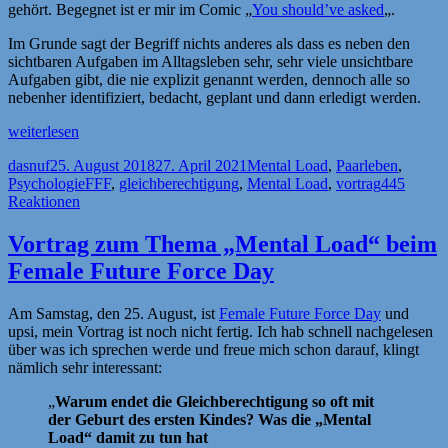
gehört. Begegnet ist er mir im Comic „
You should’ve asked
„.
Im Grunde sagt der Begriff nichts anderes als dass es neben den
sichtbaren Aufgaben im Alltagsleben sehr, sehr viele unsichtbare
Aufgaben gibt, die nie explizit genannt werden, dennoch alle so
nebenher identifiziert, bedacht, geplant und dann erledigt werden.
„Mental
weiterlesen
Load:
Autor
Veröffentlicht
Kategorien
dasnuf
25. August 2018
27. April 2021
Mental Load
,
Paarleben
,
Aufgaben
am
Schlagwörter
Psychologie
FFF
,
gleichberechtigung
,
Mental Load
,
vortrag
445
wirklich
Reaktionen
gleichberechtigt
teilen“
Vortrag zum Thema „Mental Load“ beim
Female Future Force Day
Am Samstag, den 25. August, ist
Female Future Force Day
und
upsi, mein Vortrag ist noch nicht fertig. Ich hab schnell nachgelesen
über was ich sprechen werde und freue mich schon darauf, klingt
nämlich sehr interessant:
„
Warum endet die Gleichberechtigung so oft mit
der Geburt des ersten Kindes? Was die „Mental
Load“ damit zu tun hat