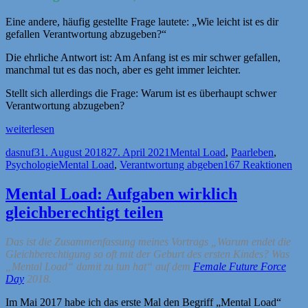
Eine andere, häufig gestellte Frage lautete: „Wie leicht ist es dir
gefallen Verantwortung abzugeben?“
Die ehrliche Antwort ist: Am Anfang ist es mir schwer gefallen,
manchmal tut es das noch, aber es geht immer leichter.
Stellt sich allerdings die Frage: Warum ist es überhaupt schwer
Verantwortung abzugeben?
„Nachtrag
weiterlesen
Mental
Autor
Veröffentlicht
Kategorien
dasnuf
31. August 2018
27. April 2021
Mental Load
,
Paarleben
,
Load
am
Schlagwörter
Psychologie
Mental Load
,
Verantwortung abgeben
167 Reaktionen
–
Verantwortung
abgeben“
Mental Load: Aufgaben wirklich
gleichberechtigt teilen
Das ist die Zusammenfassung meines Vortrags „Warum endet die
Gleichberechtigung so oft mit der Geburt des ersten Kindes? Was
„Mental Load“ damit zu tun hat“ auf dem
Female Future Force
Day
2018.
Im Mai 2017 habe ich das erste Mal den Begriff „Mental Load“