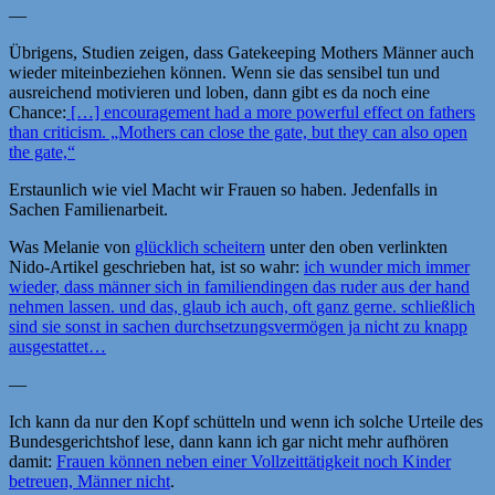
—
Übrigens, Studien zeigen, dass Gatekeeping Mothers Männer auch
wieder miteinbeziehen können. Wenn sie das sensibel tun und
ausreichend motivieren und loben, dann gibt es da noch eine
Chance:
[…] encouragement had a more powerful effect on fathers
than criticism. „Mothers can close the gate, but they can also open
the gate,“
Erstaunlich wie viel Macht wir Frauen so haben. Jedenfalls in
Sachen Familienarbeit.
Was Melanie von
glücklich scheitern
unter den oben verlinkten
Nido-Artikel geschrieben hat, ist so wahr:
ich wunder mich immer
wieder, dass männer sich in familiendingen das ruder aus der hand
nehmen lassen. und das, glaub ich auch, oft ganz gerne. schließlich
sind sie sonst in sachen durchsetzungsvermögen ja nicht zu knapp
ausgestattet…
—
Ich kann da nur den Kopf schütteln und wenn ich solche Urteile des
Bundesgerichtshof lese, dann kann ich gar nicht mehr aufhören
damit:
Frauen können neben einer Vollzeittätigkeit noch Kinder
betreuen, Männer nicht
.