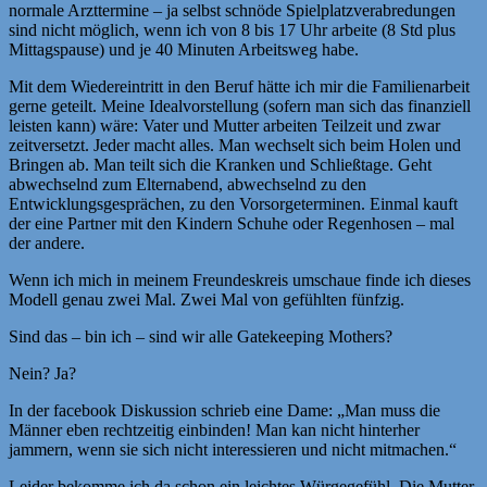
normale Arzttermine – ja selbst schnöde Spielplatzverabredungen
sind nicht möglich, wenn ich von 8 bis 17 Uhr arbeite (8 Std plus
Mittagspause) und je 40 Minuten Arbeitsweg habe.
Mit dem Wiedereintritt in den Beruf hätte ich mir die Familienarbeit
gerne geteilt. Meine Idealvorstellung (sofern man sich das finanziell
leisten kann) wäre: Vater und Mutter arbeiten Teilzeit und zwar
zeitversetzt. Jeder macht alles. Man wechselt sich beim Holen und
Bringen ab. Man teilt sich die Kranken und Schließtage. Geht
abwechselnd zum Elternabend, abwechselnd zu den
Entwicklungsgesprächen, zu den Vorsorgeterminen. Einmal kauft
der eine Partner mit den Kindern Schuhe oder Regenhosen – mal
der andere.
Wenn ich mich in meinem Freundeskreis umschaue finde ich dieses
Modell genau zwei Mal. Zwei Mal von gefühlten fünfzig.
Sind das – bin ich – sind wir alle Gatekeeping Mothers?
Nein? Ja?
In der facebook Diskussion schrieb eine Dame: „Man muss die
Männer eben rechtzeitig einbinden! Man kan nicht hinterher
jammern, wenn sie sich nicht interessieren und nicht mitmachen.“
Leider bekomme ich da schon ein leichtes Würgegefühl. Die Mutter