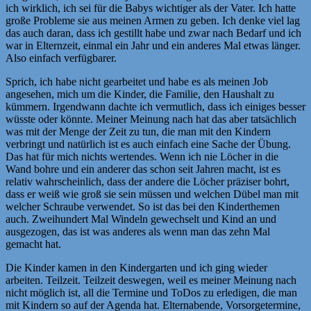
ich wirklich, ich sei für die Babys wichtiger als der Vater. Ich hatte
große Probleme sie aus meinen Armen zu geben. Ich denke viel lag
das auch daran, dass ich gestillt habe und zwar nach Bedarf und ich
war in Elternzeit, einmal ein Jahr und ein anderes Mal etwas länger.
Also einfach verfügbarer.
Sprich, ich habe nicht gearbeitet und habe es als meinen Job
angesehen, mich um die Kinder, die Familie, den Haushalt zu
kümmern. Irgendwann dachte ich vermutlich, dass ich einiges besser
wüsste oder könnte. Meiner Meinung nach hat das aber tatsächlich
was mit der Menge der Zeit zu tun, die man mit den Kindern
verbringt und natürlich ist es auch einfach eine Sache der Übung.
Das hat für mich nichts wertendes. Wenn ich nie Löcher in die
Wand bohre und ein anderer das schon seit Jahren macht, ist es
relativ wahrscheinlich, dass der andere die Löcher präziser bohrt,
dass er weiß wie groß sie sein müssen und welchen Dübel man mit
welcher Schraube verwendet. So ist das bei den Kinderthemen
auch. Zweihundert Mal Windeln gewechselt und Kind an und
ausgezogen, das ist was anderes als wenn man das zehn Mal
gemacht hat.
Die Kinder kamen in den Kindergarten und ich ging wieder
arbeiten. Teilzeit. Teilzeit deswegen, weil es meiner Meinung nach
nicht möglich ist, all die Termine und ToDos zu erledigen, die man
mit Kindern so auf der Agenda hat. Elternabende, Vorsorgetermine,