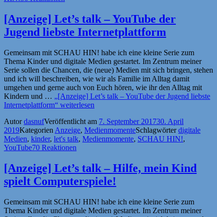
[Anzeige] Let’s talk – YouTube der
Jugend liebste Internetplattform
Gemeinsam mit SCHAU HIN! habe ich eine kleine Serie zum
Thema Kinder und digitale Medien gestartet. Im Zentrum meiner
Serie sollen die Chancen, die (neue) Medien mit sich bringen, stehen
und ich will beschreiben, wie wir als Familie im Alltag damit
umgehen und gerne auch von Euch hören, wie ihr den Alltag mit
Kindern und …
„[Anzeige] Let’s talk – YouTube der Jugend liebste
Internetplattform“
weiterlesen
Autor
dasnuf
Veröffentlicht am
7. September 2017
30. April
2019
Kategorien
Anzeige
,
Medienmomente
Schlagwörter
digitale
Medien
,
kinder
,
let's talk
,
Medienmomente
,
SCHAU HIN!
,
YouTube
70 Reaktionen
[Anzeige] Let’s talk – Hilfe, mein Kind
spielt Computerspiele!
Gemeinsam mit SCHAU HIN! habe ich eine kleine Serie zum
Thema Kinder und digitale Medien gestartet. Im Zentrum meiner