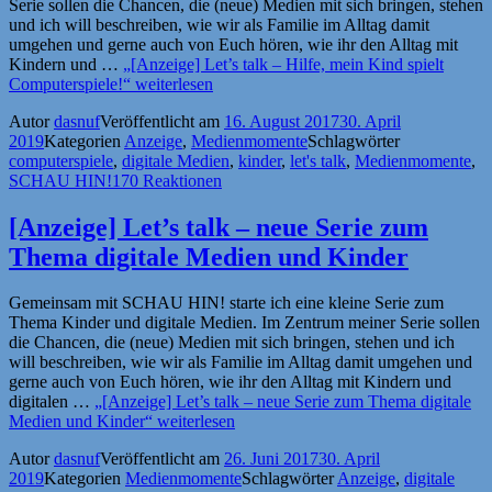
Serie sollen die Chancen, die (neue) Medien mit sich bringen, stehen
und ich will beschreiben, wie wir als Familie im Alltag damit
umgehen und gerne auch von Euch hören, wie ihr den Alltag mit
Kindern und …
„[Anzeige] Let’s talk – Hilfe, mein Kind spielt
Computerspiele!“
weiterlesen
Autor
dasnuf
Veröffentlicht am
16. August 2017
30. April
2019
Kategorien
Anzeige
,
Medienmomente
Schlagwörter
computerspiele
,
digitale Medien
,
kinder
,
let's talk
,
Medienmomente
,
SCHAU HIN!
170 Reaktionen
[Anzeige] Let’s talk – neue Serie zum
Thema digitale Medien und Kinder
Gemeinsam mit SCHAU HIN! starte ich eine kleine Serie zum
Thema Kinder und digitale Medien. Im Zentrum meiner Serie sollen
die Chancen, die (neue) Medien mit sich bringen, stehen und ich
will beschreiben, wie wir als Familie im Alltag damit umgehen und
gerne auch von Euch hören, wie ihr den Alltag mit Kindern und
digitalen …
„[Anzeige] Let’s talk – neue Serie zum Thema digitale
Medien und Kinder“
weiterlesen
Autor
dasnuf
Veröffentlicht am
26. Juni 2017
30. April
2019
Kategorien
Medienmomente
Schlagwörter
Anzeige
,
digitale