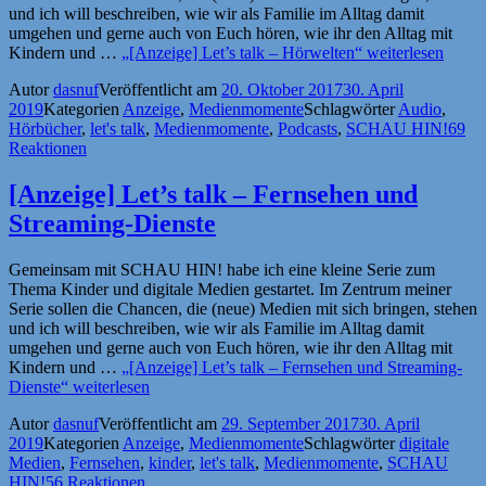
und ich will beschreiben, wie wir als Familie im Alltag damit
umgehen und gerne auch von Euch hören, wie ihr den Alltag mit
Kindern und …
„[Anzeige] Let’s talk – Hörwelten“
weiterlesen
Autor
dasnuf
Veröffentlicht am
20. Oktober 2017
30. April
2019
Kategorien
Anzeige
,
Medienmomente
Schlagwörter
Audio
,
Hörbücher
,
let's talk
,
Medienmomente
,
Podcasts
,
SCHAU HIN!
69
Reaktionen
[Anzeige] Let’s talk – Fernsehen und
Streaming-Dienste
Gemeinsam mit SCHAU HIN! habe ich eine kleine Serie zum
Thema Kinder und digitale Medien gestartet. Im Zentrum meiner
Serie sollen die Chancen, die (neue) Medien mit sich bringen, stehen
und ich will beschreiben, wie wir als Familie im Alltag damit
umgehen und gerne auch von Euch hören, wie ihr den Alltag mit
Kindern und …
„[Anzeige] Let’s talk – Fernsehen und Streaming-
Dienste“
weiterlesen
Autor
dasnuf
Veröffentlicht am
29. September 2017
30. April
2019
Kategorien
Anzeige
,
Medienmomente
Schlagwörter
digitale
Medien
,
Fernsehen
,
kinder
,
let's talk
,
Medienmomente
,
SCHAU
HIN!
56 Reaktionen