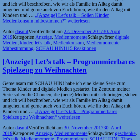
und ich will beschreiben, wie wir als Familie im Alltag damit
umgehen und gerne auch von Euch hören, wie ihr den Alltag mit
Kindern und …
„[Anzeige] Let’s talk – Sollen Kinder
Medienkonsum mitbestimmen?“
weiterlesen
Autor
dasnuf
Veröffentlicht am
22. Dezember 2017
30. April
2019
Kategorien
Anzeige
,
Medienmomente
Schlagwörter
digitale
Medien
,
kinder
,
let's talk
,
Medienkonsum
,
Medienmomente
,
Mitbestimmung
,
SCHAU HIN!
115 Reaktionen
[Anzeige] Let’s talk – Programmierbares
Spielzeug zu Weihnachten
Gemeinsam mit SCHAU HIN! habe ich eine kleine Serie zum
Thema Kinder und digitale Medien gestartet. Im Zentrum meiner
Serie sollen die Chancen, die (neue) Medien mit sich bringen, stehen
und ich will beschreiben, wie wir als Familie im Alltag damit
umgehen und gerne auch von Euch hören, wie ihr den Alltag mit
Kindern und …
„[Anzeige] Let’s talk – Programmierbares
Spielzeug zu Weihnachten“
weiterlesen
Autor
dasnuf
Veröffentlicht am
30. November 2017
30. April
2019
Kategorien
Anzeige
,
Medienmomente
Schlagwörter
geschenke
,
let's talk
,
Medienmomente
,
Programmieren
,
SCHAU HIN!
,
Tipps
,