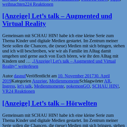
weihnachten
224 Reaktionen
[Anzeige] Let’s talk – Augmented und
Virtual Reality
Gemeinsam mit SCHAU HIN! habe ich eine kleine Serie zum
Thema Kinder und digitale Medien gestartet. Im Zentrum meiner
Serie sollen die Chancen, die (neue) Medien mit sich bringen, stehen
und ich will beschreiben, wie wir als Familie im Alltag damit
umgehen und gerne auch von Euch hören, wie ihr den Alltag mit
Kindern und …
„[Anzeige] Let’s talk – Augmented und Virtual
Reality“
weiterlesen
Autor
dasnuf
Veröffentlicht am
10. November 2017
30. April
2019
Kategorien
Anzeige
,
Medienmomente
Schlagwörter
AR
,
Ingress
,
let's talk
,
Medienmomente
,
pokemonGO
,
SCHAU HIN!
,
VR
24 Reaktionen
[Anzeige] Let’s talk – Hörwelten
Gemeinsam mit SCHAU HIN! habe ich eine kleine Serie zum
Thema Kinder und digitale Medien gestartet. Im Zentrum meiner
Serie sollen die Chancen, die (neue) Medien mit sich bringen, stehen