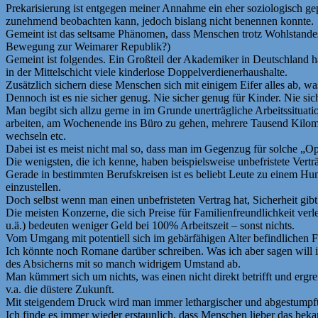
Prekarisierung ist entgegen meiner Annahme ein eher soziologisch gep
zunehmend beobachten kann, jedoch bislang nicht benennen konnte.
Gemeint ist das seltsame Phänomen, dass Menschen trotz Wohlstandes 
Bewegung zur Weimarer Republik?)
Gemeint ist folgendes. Ein Großteil der Akademiker in Deutschland ha
in der Mittelschicht viele kinderlose Doppelverdienerhaushalte.
Zusätzlich sichern diese Menschen sich mit einigem Eifer alles ab, was
Dennoch ist es nie sicher genug. Nie sicher genug für Kinder. Nie sic
Man begibt sich allzu gerne in im Grunde unerträgliche Arbeitssituati
arbeiten, am Wochenende ins Büro zu gehen, mehrere Tausend Kilom
wechseln etc.
Dabei ist es meist nicht mal so, dass man im Gegenzug für solche „Op
Die wenigsten, die ich kenne, haben beispielsweise unbefristete Ver
Gerade in bestimmten Berufskreisen ist es beliebt Leute zu einem Hu
einzustellen.
Doch selbst wenn man einen unbefristeten Vertrag hat, Sicherheit gibt
Die meisten Konzerne, die sich Preise für Familienfreundlichkeit verle
u.ä.) bedeuten weniger Geld bei 100% Arbeitszeit – sonst nichts.
Vom Umgang mit potentiell sich im gebärfähigen Alter befindlichen 
Ich könnte noch Romane darüber schreiben. Was ich aber sagen will is
des Absicherns mit so manch widrigem Umstand ab.
Man kümmert sich um nichts, was einen nicht direkt betrifft und ergr
v.a. die düstere Zukunft.
Mit steigendem Druck wird man immer lethargischer und abgestumpfte
Ich finde es immer wieder erstaunlich, dass Menschen lieber das bekan