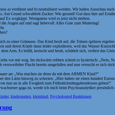
muss a) verdünnt und b) neutralisiert werden. Wir halten Ausschau nach
. Am Grund schwabbelt Zucker. Wie gesund! Gut dass hier auf Ernährung
uf Ex wegkippt. Wenigstens wird es jetzt nicht sterben.
d die Augen auf und sagt liebevoll: Alles Gute zum Muttertag!
ht.
aben?
sich zu einer Grimasse. Das Kind heult auf, die Tränen spritzen regelre
en und deren Köpfe dann leider explodieren, weil das Wasser Kurzsch
em Arm. Es brüllt, kreischt und heult, schüttelt sich, verliert das Glei
r Krebs vor mir weg. Im rückwärts robben schreit es hysterisch: „Ne
ch verzweifelter Flucht bereits umgefallen und nun versucht es sich r
lternpaare an: „Was machen sie denn da mit dem ARMEN Kind?“
über den Lärm hinweg zu schreien: „Hier haben sie einen hundert Euros
s von nun an in alle Ewigkeit zum Frühstückmittagabendessen geben!“
rwachsener gaga ist, werde ich mich beim Psychoanalytiker persönlich
kinder
,
kindergarten
,
kleinkind
,
Psychologie
4 Reaktionen
erung