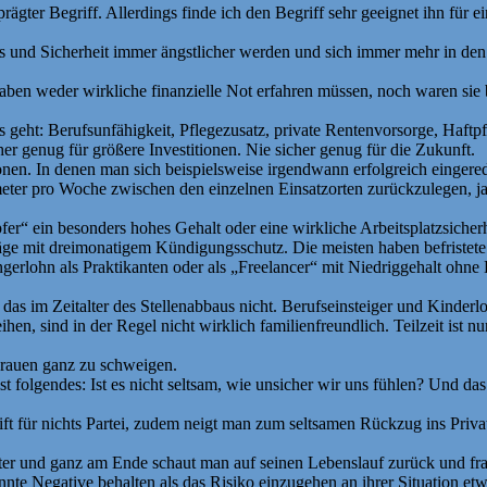
rägter Begriff. Allerdings finde ich den Begriff sehr geeignet ihn fü
und Sicherheit immer ängstlicher werden und sich immer mehr in den p
ben weder wirkliche finanzielle Not erfahren müssen, noch waren sie bi
 geht: Berufsunfähigkeit, Pflegezusatz, private Rentenvorsorge, Haftpfl
her genug für größere Investitionen. Nie sicher genug für die Zukunft.
onen. In denen man sich beispielsweise irgendwann erfolgreich eingerede
eter pro Woche zwischen den einzelnen Einsatzorten zurückzulegen, 
fer“ ein besonders hohes Gehalt oder eine wirkliche Arbeitsplatzsiche
träge mit dreimonatigem Kündigungsschutz. Die meisten haben befriste
ngerlohn als Praktikanten oder als „Freelancer“ mit Niedriggehalt oh
 das im Zeitalter des Stellenabbaus nicht. Berufseinsteiger und Kinderl
ihen, sind in der Regel nicht wirklich familienfreundlich. Teilzeit ist
Frauen ganz zu schweigen.
t folgendes: Ist es nicht seltsam, wie unsicher wir uns fühlen? Und d
eift für nichts Partei, zudem neigt man zum seltsamen Rückzug ins Pri
r und ganz am Ende schaut man auf seinen Lebenslauf zurück und fragt
nte Negative behalten als das Risiko einzugehen an ihrer Situation etwa