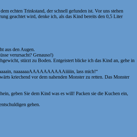
 dem echten Trinkstand, der schnell gefunden ist. Vor uns stehen
 geachtet wird, denke ich, als das Kind bereits den 0,5 Liter
cht aus den Augen.
lüsse verursacht? Genauso!)
chgewicht, stürzt zu Boden. Entgeistert blicke ich das Kind an, gehe in
in, Naaaain, naaaaaaAAAAAAAAAAiiiiin, lass mich!“
ückwärts kriechend vor dem nahenden Monster zu retten. Das Monster
chein, geben Sie dem Kind was es will! Packen sie die Kuchen ein,
 entschuldigen gehen.