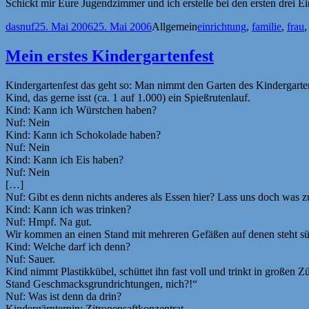
Schickt mir Eure Jugendzimmer und ich erstelle bei den ersten drei 
Autor
Veröffentlicht
Kategorien
Schlagwörter
dasnuf
25. Mai 2006
25. Mai 2006
Allgemein
einrichtung
,
familie
,
frau
am
Mein erstes Kindergartenfest
Kindergartenfest das geht so: Man nimmt den Garten des Kindergarten
Kind, das gerne isst (ca. 1 auf 1.000) ein Spießrutenlauf.
Kind: Kann ich Würstchen haben?
Nuf: Nein
Kind: Kann ich Schokolade haben?
Nuf: Nein
Kind: Kann ich Eis haben?
Nuf: Nein
[…]
Nuf: Gibt es denn nichts anderes als Essen hier? Lass uns doch was 
Kind: Kann ich was trinken?
Nuf: Hmpf. Na gut.
Wir kommen an einen Stand mit mehreren Gefäßen auf denen steht süß,
Kind: Welche darf ich denn?
Nuf: Sauer.
Kind nimmt Plastikkübel, schüttet ihn fast voll und trinkt in großen 
Stand Geschmacksgrundrichtungen, nich?!“
Nuf: Was ist denn da drin?
Kindergärnternin: Zitronensaftkonzentrat.