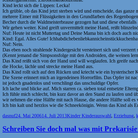
Kind leckt sich die Lippen: Lecka!
Ich grüble, ob das Kind jetzt sterben wird und entscheide, das ganze 
mehrere Eimer mit Flüssigkeiten in den Grundfarben des Regenbogens
Becher durch die Waldmeisterbrause gezogen hat und diese ebenfalls a
Wir gehen weiter. Kind greift unvermittelt meine Hand, reißt blinzeln
Nuf: Heute ist nicht Muttertag und Deine Mama bin ich doch auch nic
Kind: Egal. Alles Gute! Ichhabdichebenliebkannicheinstückkuchenh
Nuf: Nein.
Das eben noch strahlende Kindergesicht versteinert sich und verzerrt 
(Kennt jemand die Simpsonsfolge mit den Androiden, die weinen lern
Das Kind reißt sich von der Hand und will weglaufen. Ich greife nach d
die Hocke, lächle und strecke meine Hand aus.
Das Kind rollt sich auf den Rücken und kriecht wie ein hysterische
Die Szene erinnert mich an irgendeinen Horrorfilm. Das Opfer ist na
ist jedoch gnadenlos und verschlingt das unschuldige Opfer.
Ich lache und blicke auf. Mich starren ca. sieben total entsetzte E
Ich fühle mich schlecht, bin kurz davor an den Stand zu laufen und 
wir nehmen die eine Hälfte mit nach Hause, die andere Hälfte soll e
Ich bin kalt und herzlos wie die Schneekönigin. Wenn das Kind als E
Autor
Veröffentlicht
Kategorien
Schlagwörter
dasnuf
24. Mai 2006
14. Juli 2013
Kinder Kinder
auswahl
,
Erziehung
,
am
Schreiben Sie doch mal was mit Prekarisi