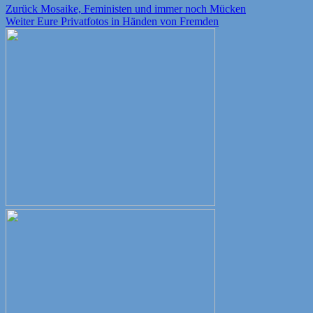
Beitragsnavigation
Vorheriger
Zurück
Mosaike, Feministen und immer noch Mücken
Nächster
Beitrag:
Weiter
Eure Privatfotos in Händen von Fremden
Beitrag: