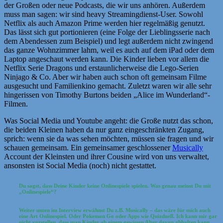
der Großen oder neue Podcasts, die wir uns anhören. Außerdem
muss man sagen: wir sind heavy Streamingdienst-User. Sowohl
Netflix als auch Amazon Prime werden hier regelmäßig genutzt.
Das lässt sich gut portionieren (eine Folge der Lieblingsserie nach
dem Abendessen zum Beispiel) und legt außerdem nicht zwingend
das ganze Wohnzimmer lahm, weil es auch auf dem iPad oder dem
Laptop angeschaut werden kann. Die Kinder lieben vor allem die
Netflix Serie Dragons und erstaunlicherweise die Lego-Serien
Ninjago & Co. Aber wir haben auch schon oft gemeinsam Filme
ausgesucht und Familienkino gemacht. Zuletzt waren wir alle sehr
hingerissen von Timothy Burtons beiden „Alice im Wunderland“-
Filmen.
Was Social Media und Youtube angeht: die Große nutzt das schon,
die beiden Kleinen haben da nur ganz eingeschränkten Zugang,
sprich: wenn sie da was sehen möchten, müssen sie fragen und wir
schauen gemeinsam. Ein gemeinsamer geschlossener
Musically
Account der Kleinsten und ihrer Cousine wird von uns verwaltet,
ansonsten ist Social Media (noch) nicht gestattet.
Du sagst, dass Deine Kinder keine Onlinespiele spielen. Was genau meinst Du mit
„Onlinespiele“?
Weiter unten im Interview erwähnst Du z.B. Musically – das wäre für mich auch
eine Art Onlinespiel. Oder Pokemon Go oder Apps wie Quizduell. Ich kann mir gar
nicht vorstellen, dass man Kinder ab einem gewissen Alter davon abhalten kann