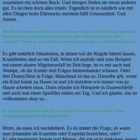
zusammen ein schönes Buch. Und morgen finden sie etwas anderes
gut. Es ist eben doch alles relativ. Eigentlich ist es nämlich wie mit
allen Dingen beim Elternsein: meistens hilft Gelassenheit. Und
Atmen.
Die Medienmomente sollen sich ja auf den wirklich gelebten Alltag beziehen.
Mal ehrlich, macht ihr Ausnahmen oder gibt es Zeiten in denen alles
entgleitet? Wenn ja, wie sieht das aus und warum gibt es solche Situationen?
Es gibt natürlich Situationen, in denen wir die Regeln fahren lassen.
Krankheiten sind so ein Fall. Wenn ich ausfalle und zum Beispiel
mit einem akuten Migräneanfall im Bett liege, ist es mir auch mal
Wumpe, ob die Kinder drei Folgen hintereinander schauen. Oder
drei Disneyfilme in Folge. Manchmal ist das so. Dasselbe gilt, wenn
ein Kind krank zu Hause ist und ich trotzdem wie immer von zu
Hause arbeiten muss. Dann erlaube ich Hörspiele in Dauerschleife
und auch mal einen Spielfilm mitten am Tag. Und ich glaube, das ist
vollkommen okay so.
In welchen Bereichen stellt ihr manchmal fest, dass eure Kinder schon
Experten sind und ihr hinterherhängt?
Hmm, da muss ich nachdenken. Es ist immer die Frage, ab wann
man jemanden als Experten oder Expertin bezeichnet, oder?
Es gibt bestimmte Trends und Memes, die ich nicht mitkriege, meine