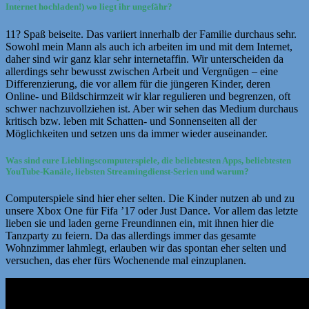
Internet hochladen!) wo liegt ihr ungefähr?
11? Spaß beiseite. Das variiert innerhalb der Familie durchaus sehr.
Sowohl mein Mann als auch ich arbeiten im und mit dem Internet,
daher sind wir ganz klar sehr internetaffin. Wir unterscheiden da
allerdings sehr bewusst zwischen Arbeit und Vergnügen – eine
Differenzierung, die vor allem für die jüngeren Kinder, deren
Online- und Bildschirmzeit wir klar regulieren und begrenzen, oft
schwer nachzuvollziehen ist. Aber wir sehen das Medium durchaus
kritisch bzw. leben mit Schatten- und Sonnenseiten all der
Möglichkeiten und setzen uns da immer wieder auseinander.
Was sind eure Lieblingscomputerspiele, die beliebtesten Apps, beliebtesten
YouTube-Kanäle, liebsten Streamingdienst-Serien und warum?
Computerspiele sind hier eher selten. Die Kinder nutzen ab und zu
unsere Xbox One für Fifa ’17 oder Just Dance. Vor allem das letzte
lieben sie und laden gerne Freundinnen ein, mit ihnen hier die
Tanzparty zu feiern. Da das allerdings immer das gesamte
Wohnzimmer lahmlegt, erlauben wir das spontan eher selten und
versuchen, das eher fürs Wochenende mal einzuplanen.