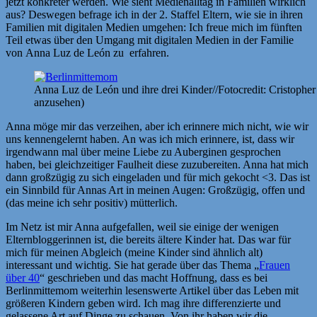
jetzt konkreter werden. Wie sieht Medienalltag in Familien wirklich
aus? Deswegen befrage ich in der 2. Staffel Eltern, wie sie in ihren
Familien mit digitalen Medien umgehen: Ich freue mich im fünften
Teil etwas über den Umgang mit digitalen Medien in der Familie
von
Anna
Luz de León
zu erfahren.
Anna Luz de León und ihre drei Kinder//Fotocredit: Cristopher 
anzusehen)
Anna möge mir das verzeihen, aber ich erinnere mich nicht, wie wir
uns kennengelernt haben. An was ich mich erinnere, ist, dass wir
irgendwann mal über meine Liebe zu Auberginen gesprochen
haben, bei gleichzeitiger Faulheit diese zuzubereiten. Anna hat mich
dann großzügig zu sich eingeladen und für mich gekocht <3. Das ist
ein Sinnbild für Annas Art in meinen Augen: Großzügig, offen und
(das meine ich sehr positiv) mütterlich.
Im Netz ist mir Anna aufgefallen, weil sie einige der wenigen
Elternbloggerinnen ist, die bereits ältere Kinder hat. Das war für
mich für meinen Abgleich (meine Kinder sind ähnlich alt)
interessant und wichtig. Sie hat gerade über das Thema „
Frauen
über 40
“ geschrieben und das macht Hoffnung, dass es bei
Berlinmittemom weiterhin lesenswerte Artikel über das Leben mit
größeren Kindern geben wird. Ich mag ihre differenzierte und
gelassene Art auf Dinge zu schauen. Von ihr haben wir die