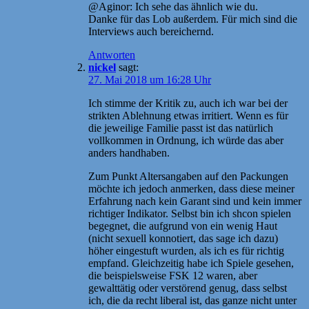
@Aginor: Ich sehe das ähnlich wie du.
Danke für das Lob außerdem. Für mich sind die
Interviews auch bereichernd.
Antworten
nickel
sagt:
27. Mai 2018 um 16:28 Uhr
Ich stimme der Kritik zu, auch ich war bei der
strikten Ablehnung etwas irritiert. Wenn es für
die jeweilige Familie passt ist das natürlich
vollkommen in Ordnung, ich würde das aber
anders handhaben.
Zum Punkt Altersangaben auf den Packungen
möchte ich jedoch anmerken, dass diese meiner
Erfahrung nach kein Garant sind und kein immer
richtiger Indikator. Selbst bin ich shcon spielen
begegnet, die aufgrund von ein wenig Haut
(nicht sexuell konnotiert, das sage ich dazu)
höher eingestuft wurden, als ich es für richtig
empfand. Gleichzeitig habe ich Spiele gesehen,
die beispielsweise FSK 12 waren, aber
gewalttätig oder verstörend genug, dass selbst
ich, die da recht liberal ist, das ganze nicht unter