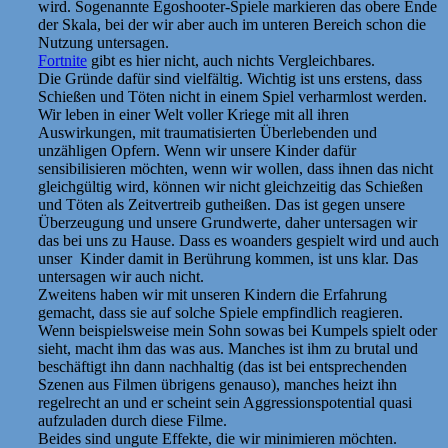
wird. Sogenannte Egoshooter-Spiele markieren das obere Ende
der Skala, bei der wir aber auch im unteren Bereich schon die
Nutzung untersagen.
Fortnite
gibt es hier nicht, auch nichts Vergleichbares.
Die Gründe dafür sind vielfältig. Wichtig ist uns erstens, dass
Schießen und Töten nicht in einem Spiel verharmlost werden.
Wir leben in einer Welt voller Kriege mit all ihren
Auswirkungen, mit traumatisierten Überlebenden und
unzähligen Opfern. Wenn wir unsere Kinder dafür
sensibilisieren möchten, wenn wir wollen, dass ihnen das nicht
gleichgültig wird, können wir nicht gleichzeitig das Schießen
und Töten als Zeitvertreib gutheißen. Das ist gegen unsere
Überzeugung und unsere Grundwerte, daher untersagen wir
das bei uns zu Hause. Dass es woanders gespielt wird und auch
unser Kinder damit in Berührung kommen, ist uns klar. Das
untersagen wir auch nicht.
Zweitens haben wir mit unseren Kindern die Erfahrung
gemacht, dass sie auf solche Spiele empfindlich reagieren.
Wenn beispielsweise mein Sohn sowas bei Kumpels spielt oder
sieht, macht ihm das was aus. Manches ist ihm zu brutal und
beschäftigt ihn dann nachhaltig (das ist bei entsprechenden
Szenen aus Filmen übrigens genauso), manches heizt ihn
regelrecht an und er scheint sein Aggressionspotential quasi
aufzuladen durch diese Filme.
Beides sind ungute Effekte, die wir minimieren möchten.