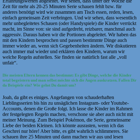
Erfahrungswerten abgeleitet. Wir sehen, dass unter der Woche die
Zeit für mehr als 20-25 Minuten Serie schauen fehlt bzw. für
anderes benötigt wird wie zusammen am Tisch essen, reden, lesen,
einfach gemeinsam Zeit verbringen. Und wir sehen, dass wesentlich
mehr unbegleitetes Schauen (oder Handyspiele) die Kinder verrückt
macht, im Sinne von: sie sind aufgedreht, reizbarer, manchmal auch
aggressiv. Daraus haben wir die Portionen abgeleitet. Wir haben das
mit den Kindern besprochen und passen bestimmte Dinge auch
immer wieder an, wenn sich Gegebenheiten ändern. Wir diskutieren
auch immer mal wieder und erklären den Kindern, warum wir
welche Regeln aufstellen. Sie finden sie natürlich fast alle „voll
unfair“.
Die meisten Eltern kennen das bestimmt: Es gibt Dinge, welche die Kinder
total begeistern und man selbst möchte sich die Augen auskratzen. Fallen Dir
da Beispiele ein? Wie gehst Du damit um?
Joah, da gibt es einiges. Angefangen von schauderhaften
Lieblingsserien bis hin zu unsäglichen Instagram- oder Youtube-
Accounts, denen die Große folgt. Ich lasse die Kinder im Rahmen
der festgelegten Regeln machen, verschone sie aber auch nicht mit
meiner Meinung. Zum Beispiel Pokémon, die Serie, gemeinsame
Liebe der beiden Kleinen. Ich könnte ausrasten, wenn ich das
Geschrei nur höre! Aber bitte, es gibt wahrlich schlimmeres. Sie
schauen ihre 25 Minuten und dann machen wir aus und lesen