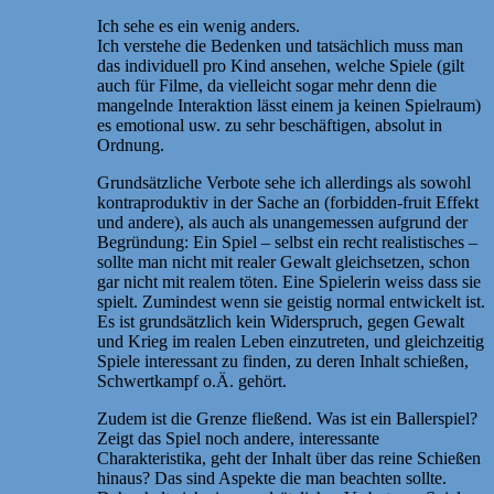
Ich sehe es ein wenig anders.
Ich verstehe die Bedenken und tatsächlich muss man
das individuell pro Kind ansehen, welche Spiele (gilt
auch für Filme, da vielleicht sogar mehr denn die
mangelnde Interaktion lässt einem ja keinen Spielraum)
es emotional usw. zu sehr beschäftigen, absolut in
Ordnung.
Grundsätzliche Verbote sehe ich allerdings als sowohl
kontraproduktiv in der Sache an (forbidden-fruit Effekt
und andere), als auch als unangemessen aufgrund der
Begründung: Ein Spiel – selbst ein recht realistisches –
sollte man nicht mit realer Gewalt gleichsetzen, schon
gar nicht mit realem töten. Eine Spielerin weiss dass sie
spielt. Zumindest wenn sie geistig normal entwickelt ist.
Es ist grundsätzlich kein Widerspruch, gegen Gewalt
und Krieg im realen Leben einzutreten, und gleichzeitig
Spiele interessant zu finden, zu deren Inhalt schießen,
Schwertkampf o.Ä. gehört.
Zudem ist die Grenze fließend. Was ist ein Ballerspiel?
Zeigt das Spiel noch andere, interessante
Charakteristika, geht der Inhalt über das reine Schießen
hinaus? Das sind Aspekte die man beachten sollte.