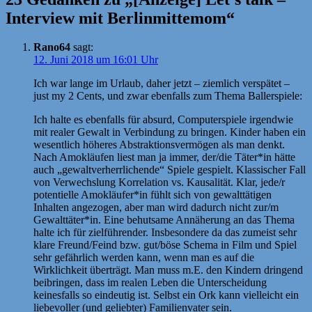
Interview mit Berlinmittemom“
Rano64
sagt:
12. Juni 2018 um 16:01 Uhr
Ich war lange im Urlaub, daher jetzt – ziemlich verspätet –
just my 2 Cents, und zwar ebenfalls zum Thema Ballerspiele:
Ich halte es ebenfalls für absurd, Computerspiele irgendwie
mit realer Gewalt in Verbindung zu bringen. Kinder haben ein
wesentlich höheres Abstraktionsvermögen als man denkt.
Nach Amokläufen liest man ja immer, der/die Täter*in hätte
auch „gewaltverherrlichende“ Spiele gespielt. Klassischer Fall
von Verwechslung Korrelation vs. Kausalität. Klar, jede/r
potentielle Amokläufer*in fühlt sich von gewalttätigen
Inhalten angezogen, aber man wird dadurch nicht zur/m
Gewalttäter*in. Eine behutsame Annäherung an das Thema
halte ich für zielführender. Insbesondere da das zumeist sehr
klare Freund/Feind bzw. gut/böse Schema in Film und Spiel
sehr gefährlich werden kann, wenn man es auf die
Wirklichkeit überträgt. Man muss m.E. den Kindern dringend
beibringen, dass im realen Leben die Unterscheidung
keinesfalls so eindeutig ist. Selbst ein Ork kann vielleicht ein
liebevoller (und geliebter) Familienvater sein.