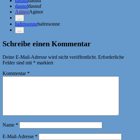
dasnuf
dasnuf
dasnuf
dasnuf
Aginor
Aginor
Mehr
…
Erwähnungen
hafensonne
hafensonne
zeigen
Weniger
…
Erwähnungen
zeigen
Schreibe einen Kommentar
Deine E-Mail-Adresse wird nicht veröffentlicht.
Erforderliche
Felder sind mit
*
markiert
Kommentar
*
Name
*
E-Mail-Adresse
*