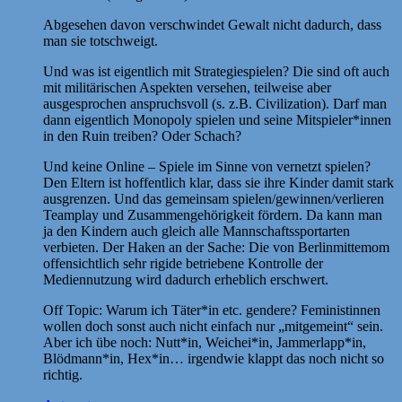
Abgesehen davon verschwindet Gewalt nicht dadurch, dass
man sie totschweigt.
Und was ist eigentlich mit Strategiespielen? Die sind oft auch
mit militärischen Aspekten versehen, teilweise aber
ausgesprochen anspruchsvoll (s. z.B. Civilization). Darf man
dann eigentlich Monopoly spielen und seine Mitspieler*innen
in den Ruin treiben? Oder Schach?
Und keine Online – Spiele im Sinne von vernetzt spielen?
Den Eltern ist hoffentlich klar, dass sie ihre Kinder damit stark
ausgrenzen. Und das gemeinsam spielen/gewinnen/verlieren
Teamplay und Zusammengehörigkeit fördern. Da kann man
ja den Kindern auch gleich alle Mannschaftssportarten
verbieten. Der Haken an der Sache: Die von Berlinmittemom
offensichtlich sehr rigide betriebene Kontrolle der
Mediennutzung wird dadurch erheblich erschwert.
Off Topic: Warum ich Täter*in etc. gendere? Feministinnen
wollen doch sonst auch nicht einfach nur „mitgemeint“ sein.
Aber ich übe noch: Nutt*in, Weichei*in, Jammerlapp*in,
Blödmann*in, Hex*in… irgendwie klappt das noch nicht so
richtig.