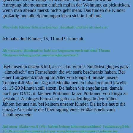
Anregung übernommen einfach mal in der Wohnung zu picknicken,
wenn man abends merkt: nichts geht mehr. Das finden die Kinder
großartig und alle Spannungen lösen sich in Luft auf.
Wie viele Kinder leben in Deinem Haushalt und wie alt sind sie?
Ich habe drei Kinder, 15, 11 und 9 Jahre alt.
Ab welchem Kindesalter habt ihr begonnen euch mit dem Thema
Medienerziehung aktiv auseinanderzusetzen?
Bei unserem ersten Kind, als es akut wurde. Zunächst ging es ganz
„altmodisch“ um Fernsehzeit, die wir stark beschränkt haben. Bei
einer Lungenentzündung im Alter von knapp 4 musste unsere
Tochter 4-6 Mal am Tag mit Medikamenten inhalieren und jeweils
ca. 15-20 Minuten still sitzen. Da haben wir angefangen, damals
noch per DVD, in kleinen Portionen kurze Portionen von Pingu zu
gestatten. Analoges Fernsehen gab es allerdings in den frühen
Jahren bei uns nie, bei keinem unserer Kinder. Da ist bis heute die
einzige Ausnahme die Übertragung eines Fußballspiels vom
Lieblingsverein.
Auf einer Skala von 0 (Wir haben keinen Internetanschluss! Teufelszeug!) bis
10 (Wir möchten unsere Körper zurücklassen und unsere Gehirne ins