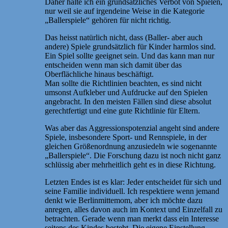
Daher halte ich ein grundsätzliches Verbot von Spielen,
nur weil sie auf irgendeine Weise in die Kategorie
„Ballerspiele“ gehören für nicht richtig.
Das heisst natürlich nicht, dass (Baller- aber auch
andere) Spiele grundsätzlich für Kinder harmlos sind.
Ein Spiel sollte geeignet sein. Und das kann man nur
entscheiden wenn man sich damit über das
Oberflächliche hinaus beschäftigt.
Man sollte die Richtlinien beachten, es sind nicht
umsonst Aufkleber und Aufdrucke auf den Spielen
angebracht. In den meisten Fällen sind diese absolut
gerechtfertigt und eine gute Richtlinie für Eltern.
Was aber das Aggressionspotenzial angeht sind andere
Spiele, insbesondere Sport- und Rennspiele, in der
gleichen Größenordnung anzusiedeln wie sogenannte
„Ballerspiele“. Die Forschung dazu ist noch nicht ganz
schlüssig aber mehrheitlich geht es in diese Richtung.
Letzten Endes ist es klar: Jeder entscheidet für sich und
seine Familie individuell. Ich respektiere wenn jemand
denkt wie Berlinmittemom, aber ich möchte dazu
anregen, alles davon auch im Kontext und Einzelfall zu
betrachten. Gerade wenn man merkt dass ein Interesse
seitens des Kindes besteht. Die eigene Einstellung