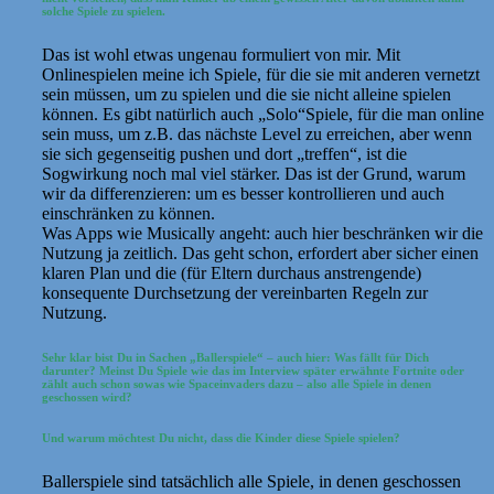
solche Spiele zu spielen.
Das ist wohl etwas ungenau formuliert von mir. Mit
Onlinespielen meine ich Spiele, für die sie mit anderen vernetzt
sein müssen, um zu spielen und die sie nicht alleine spielen
können. Es gibt natürlich auch „Solo“Spiele, für die man online
sein muss, um z.B. das nächste Level zu erreichen, aber wenn
sie sich gegenseitig pushen und dort „treffen“, ist die
Sogwirkung noch mal viel stärker. Das ist der Grund, warum
wir da differenzieren: um es besser kontrollieren und auch
einschränken zu können.
Was Apps wie Musically angeht: auch hier beschränken wir die
Nutzung ja zeitlich. Das geht schon, erfordert aber sicher einen
klaren Plan und die (für Eltern durchaus anstrengende)
konsequente Durchsetzung der vereinbarten Regeln zur
Nutzung.
Sehr klar bist Du in Sachen „Ballerspiele“ – auch hier: Was fällt für Dich
darunter? Meinst Du Spiele wie das im Interview später erwähnte Fortnite oder
zählt auch schon sowas wie Spaceinvaders dazu – also alle Spiele in denen
geschossen wird?
Und warum möchtest Du nicht, dass die Kinder diese Spiele spielen?
Ballerspiele sind tatsächlich alle Spiele, in denen geschossen