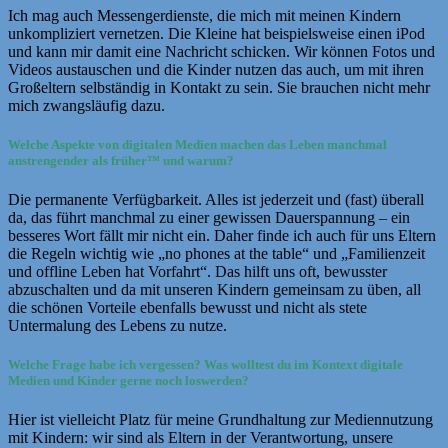
Ich mag auch Messengerdienste, die mich mit meinen Kindern
unkompliziert vernetzen. Die Kleine hat beispielsweise einen iPod
und kann mir damit eine Nachricht schicken. Wir können Fotos und
Videos austauschen und die Kinder nutzen das auch, um mit ihren
Großeltern selbständig in Kontakt zu sein. Sie brauchen nicht mehr
mich zwangsläufig dazu.
Welche Aspekte von digitalen Medien machen das Leben manchmal
anstrengender als früher
™
und warum?
Die permanente Verfügbarkeit. Alles ist jederzeit und (fast) überall
da, das führt manchmal zu einer gewissen Dauerspannung – ein
besseres Wort fällt mir nicht ein. Daher finde ich auch für uns Eltern
die Regeln wichtig wie „no phones at the table“ und „Familienzeit
und offline Leben hat Vorfahrt“. Das hilft uns oft, bewusster
abzuschalten und da mit unseren Kindern gemeinsam zu üben, all
die schönen Vorteile ebenfalls bewusst und nicht als stete
Untermalung des Lebens zu nutze.
Welche Frage habe ich vergessen? Was wolltest du im Kontext digitale
Medien und Kinder gerne noch loswerden?
Hier ist vielleicht Platz für meine Grundhaltung zur Mediennutzung
mit Kindern: wir sind als Eltern in der Verantwortung, unsere