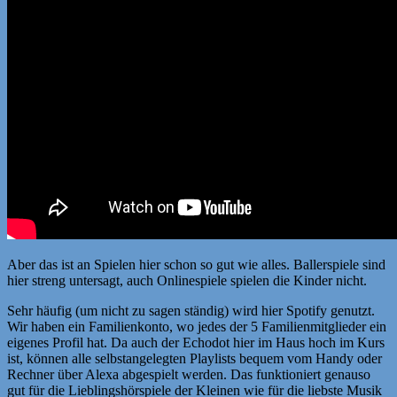
Aber das ist an Spielen hier schon so gut wie alles. Ballerspiele sind
hier streng untersagt, auch Onlinespiele spielen die Kinder nicht.
Sehr häufig (um nicht zu sagen ständig) wird hier Spotify genutzt.
Wir haben ein Familienkonto, wo jedes der 5 Familienmitglieder ein
eigenes Profil hat. Da auch der Echodot hier im Haus hoch im Kurs
ist, können alle selbstangelegten Playlists bequem vom Handy oder
Rechner über Alexa abgespielt werden. Das funktioniert genauso
gut für die Lieblingshörspiele der Kleinen wie für die liebste Musik