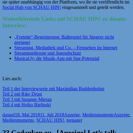
sie später unabhängig von der Plattform, wo ihr sie veröffentlicht im
Social Hub von SCHAU HIN!
eingesammelt und geteilt werden.
Weiterführende Links auf SCHAU HIN! zu diesem
Interview:
„Fortnite“-Begeisterung: Ballerspiel für Jüngere nicht
geeignet
Streaming, Mediathek und Co. – Fernsehen im Internet
Streamingdienste und Jugendschutz
Musical.ly: die Musik-App mit Star-Potenzial
Lies auch:
Teil 1 der Interviewserie mit Maximilian Buddenbohm
Teil 2 mit Rike Drust
Teil 3 mit Susanne Mierau
Teil 4 mit Heiko Bielinski
Autor
Veröffentlicht
Kategorien
Schlagwör
dasnuf
18. Mai 2018
11. Juli 2018
Anzeige
,
Medienmomente
Anzeige
,
am
Medienmomente
,
SCHAU HIN!
,
teenager
23 Gedanken zu „[Anzeige] Let’s talk –