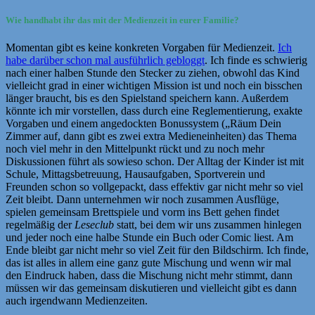
Wie handhabt ihr das mit der Medienzeit in eurer Familie?
Momentan gibt es keine konkreten Vorgaben für Medienzeit.
Ich
habe darüber schon mal ausführlich gebloggt
. Ich finde es schwierig
nach einer halben Stunde den Stecker zu ziehen, obwohl das Kind
vielleicht grad in einer wichtigen Mission ist und noch ein bisschen
länger braucht, bis es den Spielstand speichern kann. Außerdem
könnte ich mir vorstellen, dass durch eine Reglementierung, exakte
Vorgaben und einem angedockten Bonussystem („Räum Dein
Zimmer auf, dann gibt es zwei extra Medieneinheiten) das Thema
noch viel mehr in den Mittelpunkt rückt und zu noch mehr
Diskussionen führt als sowieso schon. Der Alltag der Kinder ist mit
Schule, Mittagsbetreuung, Hausaufgaben, Sportverein und
Freunden schon so vollgepackt, dass effektiv gar nicht mehr so viel
Zeit bleibt. Dann unternehmen wir noch zusammen Ausflüge,
spielen gemeinsam Brettspiele und vorm ins Bett gehen findet
regelmäßig der
Leseclub
statt, bei dem wir uns zusammen hinlegen
und jeder noch eine halbe Stunde ein Buch oder Comic liest. Am
Ende bleibt gar nicht mehr so viel Zeit für den Bildschirm. Ich finde,
das ist alles in allem eine ganz gute Mischung und wenn wir mal
den Eindruck haben, dass die Mischung nicht mehr stimmt, dann
müssen wir das gemeinsam diskutieren und vielleicht gibt es dann
auch irgendwann Medienzeiten.