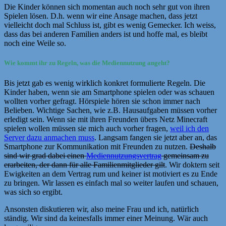
Die Kinder können sich momentan auch noch sehr gut von ihren
Spielen lösen. D.h. wenn wir eine Ansage machen, dass jetzt
vielleicht doch mal Schluss ist, gibt es wenig Gemecker. Ich weiss,
dass das bei anderen Familien anders ist und hoffe mal, es bleibt
noch eine Weile so.
Wie kommt ihr zu Regeln, was die Mediennutzung angeht?
Bis jetzt gab es wenig wirklich konkret formulierte Regeln. Die
Kinder haben, wenn sie am Smartphone spielen oder was schauen
wollten vorher gefragt. Hörspiele hören sie schon immer nach
Belieben. Wichtige Sachen, wie z.B. Hausaufgaben müssen vorher
erledigt sein. Wenn sie mit ihren Freunden übers Netz Minecraft
spielen wollen müssen sie mich auch vorher fragen,
weil ich den
Server dazu anmachen muss
. Langsam fangen sie jetzt aber an, das
Smartphone zur Kommunikation mit Freunden zu nutzen.
Deshalb
sind wir grad dabei einen
Mediennutzungsvertrag
gemeinsam zu
erarbeiten, der dann für alle Familienmitglieder gilt
. Wir doktern seit
Ewigkeiten an dem Vertrag rum und keiner ist motiviert es zu Ende
zu bringen. Wir lassen es einfach mal so weiter laufen und schauen,
was sich so ergibt.
Ansonsten diskutieren wir, also meine Frau und ich, natürlich
ständig. Wir sind da keinesfalls immer einer Meinung. Wär auch