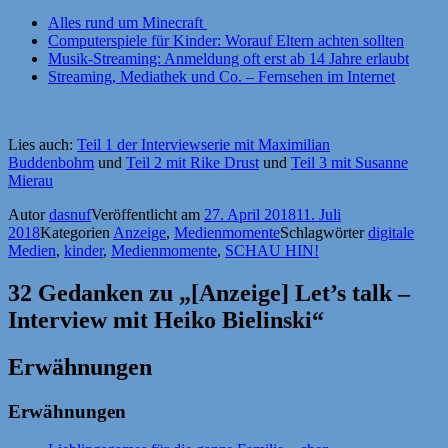
Alles rund um Minecraft
Computerspiele für Kinder: Worauf Eltern achten sollten
Musik-Streaming: Anmeldung oft erst ab 14 Jahre erlaubt
Streaming, Mediathek und Co. – Fernsehen im Internet
Lies auch:
Teil 1 der Interviewserie mit Maximilian
Buddenbohm
und
Teil 2 mit Rike Drust
und
Teil 3 mit Susanne
Mierau
Autor
dasnuf
Veröffentlicht am
27. April 2018
11. Juli
2018
Kategorien
Anzeige
,
Medienmomente
Schlagwörter
digitale
Medien
,
kinder
,
Medienmomente
,
SCHAU HIN!
32 Gedanken zu „[Anzeige] Let’s talk –
Interview mit Heiko Bielinski“
Erwähnungen
Erwähnungen