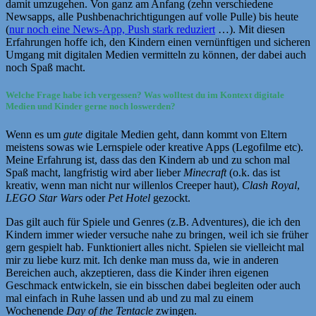
damit umzugehen. Von ganz am Anfang (zehn verschiedene
Newsapps, alle Pushbenachrichtigungen auf volle Pulle) bis heute
(
nur noch eine News-App, Push stark reduziert
…). Mit diesen
Erfahrungen hoffe ich, den Kindern einen vernünftigen und sicheren
Umgang mit digitalen Medien vermitteln zu können, der dabei auch
noch Spaß macht.
Welche Frage habe ich vergessen? Was wolltest du im Kontext digitale
Medien und Kinder gerne noch loswerden?
Wenn es um
gute
digitale Medien geht, dann kommt von Eltern
meistens sowas wie Lernspiele oder kreative Apps (Legofilme etc).
Meine Erfahrung ist, dass das den Kindern ab und zu schon mal
Spaß macht, langfristig wird aber lieber
Minecraft
(o.k. das ist
kreativ, wenn man nicht nur willenlos Creeper haut),
Clash Royal
,
LEGO Star Wars
oder
Pet Hotel
gezockt.
Das gilt auch für Spiele und Genres (z.B. Adventures), die ich den
Kindern immer wieder versuche nahe zu bringen, weil ich sie früher
gern gespielt hab. Funktioniert alles nicht. Spielen sie vielleicht mal
mir zu liebe kurz mit. Ich denke man muss da, wie in anderen
Bereichen auch, akzeptieren, dass die Kinder ihren eigenen
Geschmack entwickeln, sie ein bisschen dabei begleiten oder auch
mal einfach in Ruhe lassen und ab und zu mal zu einem
Wochenende
Day of the Tentacle
zwingen.