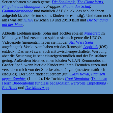
Serien schauen sie auch gerne.
Die Schlümpfe
,
The Clone Wars
,
Pinguine aus Madagascar
,
Fraggles
,
Shaun, das Schaf
,
Gummibärenbande
und natürlich
ALF
(ja, ok, das hab ich ihnen
aufgedrückt, aber sie tun so, als fänden sie es lustig). Und dann noch
alles was auf
KIKA
zwischen 19 und 20:10 läuft und
Die Sendung
mit der Maus
.
Aktuelle Lieblingsspiele: Sohn und Tochter spielen
Minecraft
im
Multiplayer. Und zusammen spielen sie auch gerne die LEGO-
Videospiele (momentan haben sie mit der
Star Wars Saga
angefangen). Vor kurzem haben wir das Rennspiel
Asphalt8
(iOS)
entdeckt. Das nervt zwar auch mit zwischengeschalteter Werbung,
aber die Steuerung ist sehr einsteigerfeundlich und der Frustfaktor
gering. Außerdem bietet es einen lokalen WLAN-Rennmodus an.
Großer Spaß, wenn hier die Kinder mit Ihren Freunden sitzen und
versuchen mich von der Strecke abzudrängen (meistens natürlich
erfolglos). Der Sohn findet außerdem gut:
Clash Royal
,
Pflanzen
gegen Zombies
(1 und 2). Die Tochter:
Goat Simulator
(
Danke an
Herrn Buddenbohm für diese pädagogisch wertvolle Empfehlung
),
Pet Hotel
und
Die Maus
App
.