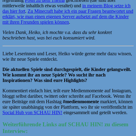
regelmäßig
Posts zu dem Thema
geschrieben (die sind aber
mittlerweile inhaltlich etwas veraltet) und
in meinem Blog setze ich
das hier fort
.
Zu Minecraft habe ich ein paar Fragen beantwortet und
erklärt, wie man einen eigenen Server aufsetzt auf dem die Kinder
mit ihren Freunden spielen können
.
Vielen Dank, Heiko, ich mochte v.a. dass du sehr konkret
beschrieben hast, was bei euch konsumiert wird.
Liebe Leserinnen und Leser, Heiko würde gerne mehr dazu wissen,
wie ihr neue Spiele entdeckt.
Die aktuellen Spiele sind durchgespielt, die Kinder gelangweilt.
Wie kommt ihr an neue Spiele? Wo sucht ihr nach
Inspirationen? Was sind eure Highlights?
Kommentiert einfach hier, teilt eure Medienmomente auf Instagram,
bloggt selbst darüber, twittert oder schreibt auf Facebook. Wenn ihr
eure Beiträge mit dem Hashtag
#medienmomente
markiert, können
sie später unabhängig von der Plattform, wo ihr sie veröffentlicht im
Social Hub von SCHAU HIN!
eingesammelt und geteilt werden.
Weiterführende Links auf SCHAU HIN! zu diesem
Interview: