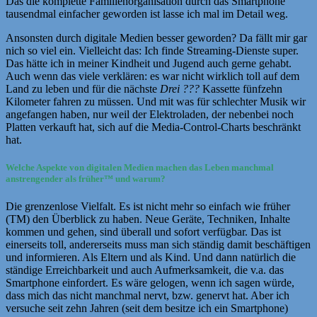
Das die komplette Familienorganisation durch das Smartphone
tausendmal einfacher geworden ist lasse ich mal im Detail weg.
Ansonsten durch digitale Medien besser geworden? Da fällt mir gar
nich so viel ein. Vielleicht das: Ich finde Streaming-Dienste super.
Das hätte ich in meiner Kindheit und Jugend auch gerne gehabt.
Auch wenn das viele verklären: es war nicht wirklich toll auf dem
Land zu leben und für die nächste
Drei ???
Kassette fünfzehn
Kilometer fahren zu müssen. Und mit was für schlechter Musik wir
angefangen haben, nur weil der Elektroladen, der nebenbei noch
Platten verkauft hat, sich auf die Media-Control-Charts beschränkt
hat.
Welche Aspekte von digitalen Medien machen das Leben manchmal
anstrengender als früher
™
und warum?
Die grenzenlose Vielfalt. Es ist nicht mehr so einfach wie früher
(TM) den Überblick zu haben. Neue Geräte, Techniken, Inhalte
kommen und gehen, sind überall und sofort verfügbar. Das ist
einerseits toll, andererseits muss man sich ständig damit beschäftigen
und informieren. Als Eltern und als Kind. Und dann natürlich die
ständige Erreichbarkeit und auch Aufmerksamkeit, die v.a. das
Smartphone einfordert. Es wäre gelogen, wenn ich sagen würde,
dass mich das nicht manchmal nervt, bzw. genervt hat. Aber ich
versuche seit zehn Jahren (seit dem besitze ich ein Smartphone)