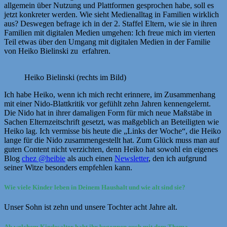
allgemein über Nutzung und Plattformen gesprochen habe, soll es
jetzt konkreter werden. Wie sieht Medienalltag in Familien wirklich
aus? Deswegen befrage ich in der 2. Staffel Eltern, wie sie in ihren
Familien mit digitalen Medien umgehen: Ich freue mich im vierten
Teil etwas über den Umgang mit digitalen Medien in der Familie
von Heiko Bielinski zu erfahren.
Heiko Bielinski (rechts im Bild)
Ich habe Heiko, wenn ich mich recht erinnere, im Zusammenhang
mit einer Nido-Blattkritik vor gefühlt zehn Jahren kennengelernt.
Die Nido hat in ihrer damaligen Form für mich neue Maßstäbe in
Sachen Elternzeitschrift gesetzt, was maßgeblich an Beteiligten wie
Heiko lag. Ich vermisse bis heute die „Links der Woche“, die Heiko
lange für die Nido zusammengestellt hat. Zum Glück muss man auf
guten Content nicht verzichten, denn Heiko hat sowohl ein eigenes
Blog
chez @heibie
als auch einen
Newsletter
, den ich aufgrund
seiner Witze besonders empfehlen kann.
Wie viele Kinder leben in Deinem Haushalt und wie alt sind sie?
Unser Sohn ist zehn und unsere Tochter acht Jahre alt.
Ab welchem Kindesalter habt ihr begonnen euch mit dem Thema