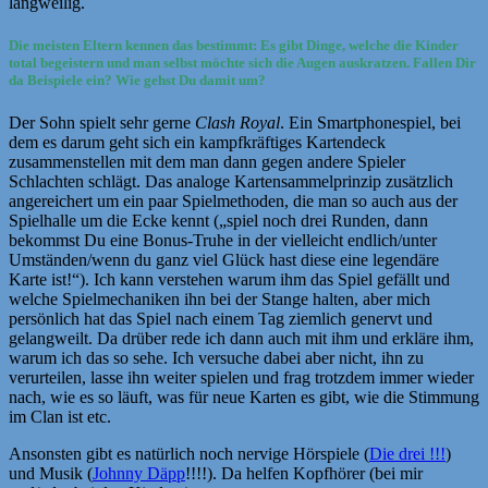
langweilig.
Die meisten Eltern kennen das bestimmt: Es gibt Dinge, welche die Kinder
total begeistern und man selbst möchte sich die Augen auskratzen. Fallen Dir
da Beispiele ein? Wie gehst Du damit um?
Der Sohn spielt sehr gerne
Clash Royal
. Ein Smartphonespiel, bei
dem es darum geht sich ein kampfkräftiges Kartendeck
zusammenstellen mit dem man dann gegen andere Spieler
Schlachten schlägt. Das analoge Kartensammelprinzip zusätzlich
angereichert um ein paar Spielmethoden, die man so auch aus der
Spielhalle um die Ecke kennt („spiel noch drei Runden, dann
bekommst Du eine Bonus-Truhe in der vielleicht endlich/unter
Umständen/wenn du ganz viel Glück hast diese eine legendäre
Karte ist!“). Ich kann verstehen warum ihm das Spiel gefällt und
welche Spielmechaniken ihn bei der Stange halten, aber mich
persönlich hat das Spiel nach einem Tag ziemlich genervt und
gelangweilt. Da drüber rede ich dann auch mit ihm und erkläre ihm,
warum ich das so sehe. Ich versuche dabei aber nicht, ihn zu
verurteilen, lasse ihn weiter spielen und frag trotzdem immer wieder
nach, wie es so läuft, was für neue Karten es gibt, wie die Stimmung
im Clan ist etc.
Ansonsten gibt es natürlich noch nervige Hörspiele (
Die drei !!!
)
und Musik (
Johnny Däpp
!!!!). Da helfen Kopfhörer (bei mir