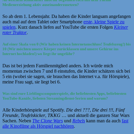
Medienerziehung aktiv auseinanderzusetzen?
So ab dem 1. Lebensjahr. Da haben die Kinder langsam angefangen
auch mal auf dem Tablet oder Smartphone
erste, kleine Spiele zu
spielen
. Kurz danach liefen auf YouTube die ersten Folgen
Kleiner
roter Traktor
.
Auf einer Skala von 0 (Wir haben keinen Internetanschluss! Teufelszeug!) bis
10 (Wir möchten unsere Körper zurücklassen und unsere Gehirne ins
Internet hochladen!) wo liegt ihr ungefähr?
Das ist bei jedem Familienmitglied anders. Ich würde mich
momentan zwischen 7 und 8 einstufen, die Kinder schätzen sich bei
5 ein (wobei sie sagen, sie brauchen das Internet v.a. für Hörspiele),
meine Frau sagt, sie liegt bei 6.
Was sind eure Lieblingscomputerspiele, die beliebtesten Apps, beliebtesten
YouTube-Kanäle, liebsten Streamingdienst-Serien und warum?
Alle Kinderhörspiele auf Spotify.
Die drei ???
,
Die drei !!!
,
Fünf
Freunde
,
Teufelskicker
,
TKKG
… und aktuell die ganzen Star Wars
Sachen. Neben
The Clone Wars
und
Rebels
kann man da auch
fast
alle Kinofilme als Hörspiel nachhören
.