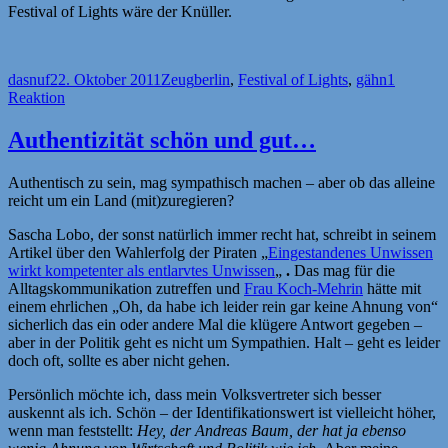
Festival of Lights wäre der Knüller.
Autor
Veröffentlicht
Kategorien
Schlagwörter
dasnuf
22. Oktober 2011
Zeug
berlin
,
Festival of Lights
,
gähn
1
am
Reaktion
Authentizität schön und gut…
Authentisch zu sein, mag sympathisch machen – aber ob das alleine
reicht um ein Land (mit)zuregieren?
Sascha Lobo, der sonst natürlich immer recht hat, schreibt in seinem
Artikel über den Wahlerfolg der Piraten „
Eingestandenes Unwissen
wirkt kompetenter als entlarvtes Unwissen
„
.
Das mag für die
Alltagskommunikation zutreffen und
Frau Koch-Mehrin
hätte mit
einem ehrlichen „Oh, da habe ich leider rein gar keine Ahnung von“
sicherlich das ein oder andere Mal die klügere Antwort gegeben –
aber in der Politik geht es nicht um Sympathien. Halt – geht es leider
doch oft, sollte es aber nicht gehen.
Persönlich möchte ich, dass mein Volksvertreter sich besser
auskennt als ich. Schön – der Identifikationswert ist vielleicht höher,
wenn man feststellt:
Hey, der Andreas Baum, der hat ja ebenso