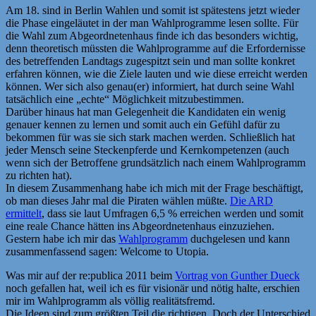
Am 18. sind in Berlin Wahlen und somit ist spätestens jetzt wieder
die Phase eingeläutet in der man Wahlprogramme lesen sollte. Für
die Wahl zum Abgeordnetenhaus finde ich das besonders wichtig,
denn theoretisch müssten die Wahlprogramme auf die Erfordernisse
des betreffenden Landtags zugespitzt sein und man sollte konkret
erfahren können, wie die Ziele lauten und wie diese erreicht werden
können. Wer sich also genau(er) informiert, hat durch seine Wahl
tatsächlich eine „echte“ Möglichkeit mitzubestimmen.
Darüber hinaus hat man Gelegenheit die Kandidaten ein wenig
genauer kennen zu lernen und somit auch ein Gefühl dafür zu
bekommen für was sie sich stark machen werden. Schließlich hat
jeder Mensch seine Steckenpferde und Kernkompetenzen (auch
wenn sich der Betroffene grundsätzlich nach einem Wahlprogramm
zu richten hat).
In diesem Zusammenhang habe ich mich mit der Frage beschäftigt,
ob man dieses Jahr mal die Piraten wählen müßte.
Die ARD
ermittelt
, dass sie laut Umfragen 6,5 % erreichen werden und somit
eine reale Chance hätten ins Abgeordnetenhaus einzuziehen.
Gestern habe ich mir das
Wahlprogramm
duchgelesen und kann
zusammenfassend sagen: Welcome to Utopia.
Was mir auf der re:publica 2011 beim
Vortrag von Gunther Dueck
noch gefallen hat, weil ich es für visionär und nötig halte, erschien
mir im Wahlprogramm als völlig realitätsfremd.
Die Ideen sind zum größten Teil die richtigen. Doch der Unterschied