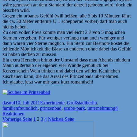
wäre gemessen an dem Standard der derzeit geboten wird, doch ein
bisschen wild.
Gegen ein urbanes Gefühl (will heißen, alle 5 bis 10 Minuten fährt
die ca. 30 Meter entfernte U 1 scheppernd vorbei) darf man auch
nichts haben.
Zu dem vollen Preis könnte man vielleicht 2-3 von 5 möglichen
Sternen vergeben. Für weniger verlangt man auch weniger und
dann wären vier Sterne möglich. Ein Stern zur Bestnote kostet die
fehlende Möglichkeit die Blase zu entleeren ohne dabei das Gefühl
zu haben sterben zu müssen.
Ein extra Herzchen bringt der Umstand dass man Abends mit dem
Mann außerhalb der eigenen vier Wände gemütlich bei
Kerzenschein Wein trinken und dabei den wilden Kaninchen
zuschauen kann, die das Areal des Prinzenbads übernehmen.
Ich glaube, jetzt war mir ganz kurz romantisch!
Autor
Veröffentlicht
Kategorien
Schlagwörter
dasnuf
10. Juli 2011
Experimente
,
Großstadt
berlin
,
am
familienfreundlich
,
prinzenbad
,
scube-park
,
unternehmung
4
Reaktionen
Seitennummerierung
Seite
Seite
Seite
Seite
Vorherige Seite
1
2
3
4
Nächste Seite
der
Beiträge