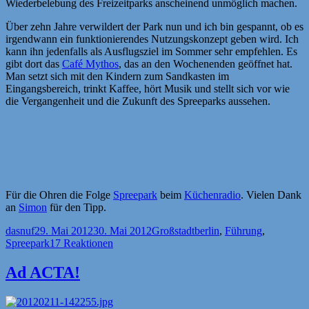
Wiederbelebung des Freizeitparks anscheinend unmöglich machen.
Über zehn Jahre verwildert der Park nun und ich bin gespannt, ob es
irgendwann ein funktionierendes Nutzungskonzept geben wird. Ich
kann ihn jedenfalls als Ausflugsziel im Sommer sehr empfehlen. Es
gibt dort das
Café Mythos
, das an den Wochenenden geöffnet hat.
Man setzt sich mit den Kindern zum Sandkasten im
Eingangsbereich, trinkt Kaffee, hört Musik und stellt sich vor wie
die Vergangenheit und die Zukunft des Spreeparks aussehen.
Für die Ohren die Folge
Spreepark
beim
Küchenradio
. Vielen Dank
an
Simon
für den Tipp.
Autor
Veröffentlicht
Kategorien
Schlagwörter
dasnuf
29. Mai 2012
30. Mai 2012
Großstadt
berlin
,
Führung
,
am
Spreepark
17 Reaktionen
Ad ACTA!