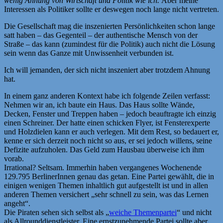
wenig Ahnung von Wirtschaft und Politik wie ich.
Aber meine
Interessen als Politiker sollte er deswegen noch lange nicht vertreten.
Die Gesellschaft mag die inszenierten Persönlichkeiten schon lange
satt haben – das Gegenteil – der authentische Mensch von der
Straße – das kann (zumindest für die Politik) auch nicht die Lösung
sein wenn das Ganze mit Unwissenheit verbunden ist.
Ich will jemanden, der sich nicht inszeniert aber trotzdem Ahnung
hat.
In einem ganz anderen Kontext habe ich folgende Zeilen verfasst:
Nehmen wir an, ich baute ein Haus. Das Haus sollte Wände,
Decken, Fenster und Treppen haben – jedoch beauftragte ich einzig
einen Schreiner. Der hatte einen schicken Flyer, ist Fensterexperte
und Holzdielen kann er auch verlegen. Mit dem Rest, so bedauert er,
kenne er sich derzeit noch nicht so aus, er sei jedoch willens, seine
Defizite aufzuholen. Das Geld zum Hausbau überweise ich ihm
vorab.
Irrational? Seltsam. Immerhin haben vergangenes Wochenende
129.795 BerlinerInnen genau das getan. Eine Partei gewählt, die in
einigen wenigen Themen inhaltlich gut aufgestellt ist und in allen
anderen Themen versichert „sehr schnell zu sein, was das Lernen
angeht“.
Die Piraten sehen sich selbst als „
weiche Themenpartei
“ und nicht
als Allrounddienstleister. Eine ernstzunehmende Partei sollte aber