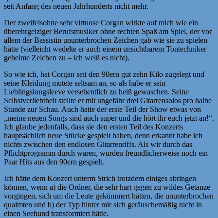
seit Anfang des neuen Jahrhunderts nicht mehr.
Der zweifelsohne sehr virtuose Corgan wirkte auf mich wie ein
überehrgeiziger Berufsmusiker ohne rechten Spaß am Spiel, der vor
allem der Bassistin ununterbrochen Zeichen gab wie sie zu spielen
hätte (vielleicht wedelte er auch einem unsichtbarem Tontechniker
geheime Zeichen zu – ich weiß es nicht).
So wie ich, hat Corgan seit den 90ern gut zehn Kilo zugelegt und
seine Kleidung mutete seltsam an, so als habe er sein
Lieblingslongsleeve versehentlich zu heiß gewaschen. Seine
Selbstverliebtheit stellte er mit ungefähr drei Gitarrensolos pro halbe
Stunde zur Schau. Auch hatte der erste Teil der Show etwas von
„meine neuen Songs sind auch super und die hört ihr euch jetzt an!“.
Ich glaube jedenfalls, dass sie den ersten Teil des Konzerts
hauptsächlich neue Stücke gespielt haben, denn erkannt habe ich
nichts zwischen den endlosen Gitarrenriffs. Als wir durch das
Pflichtprogramm durch waren, wurden freundlicherweise noch ein
Paar Hits aus den 90ern gespielt.
Ich hätte dem Konzert unterm Strich trotzdem einiges abringen
können, wenn a) die Ordner, die sehr hart gegen zu wildes Getanze
vorgingen, sich um die Leute gekümmert hätten, die ununterbrochen
qualmten und b) der Typ hinter mir sich geräuschemäßig nicht in
einen Seehund transformiert hätte.