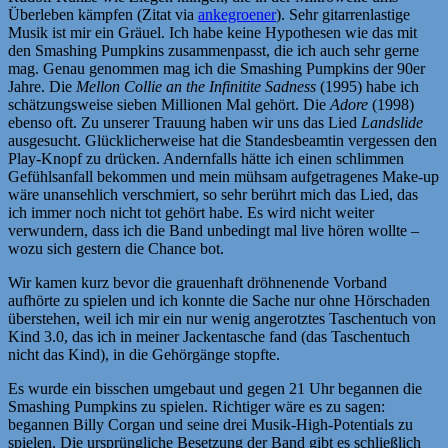
Überleben kämpfen (Zitat via
ankegroener
). Sehr gitarrenlastige
Musik ist mir ein Gräuel. Ich habe keine Hypothesen wie das mit
den Smashing Pumpkins zusammenpasst, die ich auch sehr gerne
mag. Genau genommen mag ich die Smashing Pumpkins der 90er
Jahre. Die
Mellon Collie an the Infinitite Sadness
(1995) habe ich
schätzungsweise sieben Millionen Mal gehört. Die
Adore
(1998)
ebenso oft. Zu unserer Trauung haben wir uns das Lied
Landslide
ausgesucht. Glücklicherweise hat die Standesbeamtin vergessen den
Play-Knopf zu drücken. Andernfalls hätte ich einen schlimmen
Gefühlsanfall bekommen und mein mühsam aufgetragenes Make-up
wäre unansehlich verschmiert, so sehr berührt mich das Lied, das
ich immer noch nicht tot gehört habe. Es wird nicht weiter
verwundern, dass ich die Band unbedingt mal live hören wollte –
wozu sich gestern die Chance bot.
Wir kamen kurz bevor die grauenhaft dröhnenende Vorband
aufhörte zu spielen und ich konnte die Sache nur ohne Hörschaden
überstehen, weil ich mir ein nur wenig angerotztes Taschentuch von
Kind 3.0, das ich in meiner Jackentasche fand (das Taschentuch
nicht das Kind), in die Gehörgänge stopfte.
Es wurde ein bisschen umgebaut und gegen 21 Uhr begannen die
Smashing Pumpkins zu spielen. Richtiger wäre es zu sagen:
begannen Billy Corgan und seine drei Musik-High-Potentials zu
spielen. Die ursprüngliche Besetzung der Band gibt es schließlich