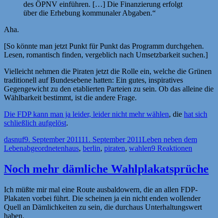
des ÖPNV einführen. […] Die Finanzierung erfolgt
über die Erhebung kommunaler Abgaben.“
Aha.
[So könnte man jetzt Punkt für Punkt das Programm durchgehen.
Lesen, romantisch finden, vergeblich nach Umsetzbarkeit suchen.]
Vielleicht nehmen die Piraten jetzt die Rolle ein, welche die Grünen
traditionell auf Bundesebene hatten: Ein gutes, inspiratives
Gegengewicht zu den etablierten Parteien zu sein. Ob das alleine die
Wählbarkeit bestimmt, ist die andere Frage.
Die FDP kann man ja leider, leider nicht mehr wählen
, die
hat sich
schließlich aufgelöst
.
Autor
Veröffentlicht
Kategorien
dasnuf
9. September 2011
11. September 2011
Leben neben dem
Schlagwörter
am
Leben
abgeordnetenhaus
,
berlin
,
piraten
,
wahlen
9 Reaktionen
Noch mehr dämliche Wahlplakatsprüche
Ich müßte mir mal eine Route ausbaldowern, die an allen FDP-
Plakaten vorbei führt. Die scheinen ja ein nicht enden wollender
Quell an Dämlichkeiten zu sein, die durchaus Unterhaltungswert
haben.