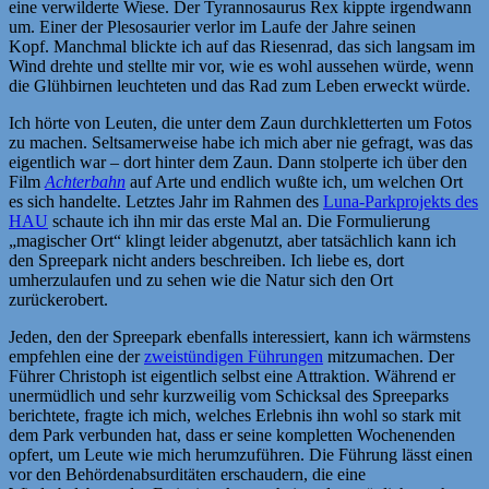
eine verwilderte Wiese. Der Tyrannosaurus Rex kippte irgendwann
um. Einer der Plesosaurier verlor im Laufe der Jahre seinen
Kopf. Manchmal blickte ich auf das Riesenrad, das sich langsam im
Wind drehte und stellte mir vor, wie es wohl aussehen würde, wenn
die Glühbirnen leuchteten und das Rad zum Leben erweckt würde.
Ich hörte von Leuten, die unter dem Zaun durchkletterten um Fotos
zu machen. Seltsamerweise habe ich mich aber nie gefragt, was das
eigentlich war – dort hinter dem Zaun. Dann stolperte ich über den
Film
Achterbahn
auf Arte und endlich wußte ich, um welchen Ort
es sich handelte. Letztes Jahr im Rahmen des
Luna-Parkprojekts des
HAU
schaute ich ihn mir das erste Mal an. Die Formulierung
„magischer Ort“ klingt leider abgenutzt, aber tatsächlich kann ich
den Spreepark nicht anders beschreiben. Ich liebe es, dort
umherzulaufen und zu sehen wie die Natur sich den Ort
zurückerobert.
Jeden, den der Spreepark ebenfalls interessiert, kann ich wärmstens
empfehlen eine der
zweistündigen Führungen
mitzumachen. Der
Führer Christoph ist eigentlich selbst eine Attraktion. Während er
unermüdlich und sehr kurzweilig vom Schicksal des Spreeparks
berichtete, fragte ich mich, welches Erlebnis ihn wohl so stark mit
dem Park verbunden hat, dass er seine kompletten Wochenenden
opfert, um Leute wie mich herumzuführen. Die Führung lässt einen
vor den Behördenabsurditäten erschaudern, die eine