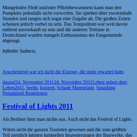
Mangelnden Fleiß und/oder Pflichtbewusstsein kann man den
Pumpkins jedenfalls nicht vorwerfen. Sie spielten über zweieinhalb
Stunden und rangen sich sogar eine Zugabe ab. Die großen Zeiten
scheinen jedoch vorbei zu sein. Das Tempodrom war weit davon
entfernt ausverkauft zu sein und die anderen Termine in
Deutschland wurden mangels Enthusiasmus der Fangemeinde
abgesagt.
Infinitite Sadness.
Anscheinend war ich nicht die Einzige, die mehr erwartet hatte
.
Autor
Veröffentlicht
Kategorien
dasnuf
24. November 2011
24. November 2011
Leben neben dem
Schlagwörter
am
Leben
2011
,
berlin
,
konzert
,
Schade Marmelade
,
Smashing
Pumpkins
6 Reaktionen
Festival of Lights 2011
Als Berliner lässt man nichts aus. Auch nicht das Festival of Lights.
Wären nicht die ganzen Touristen gewesen und die zum größten
Teil ziemlich lahmen luminellen Inszenierungen der Bauwerke, das