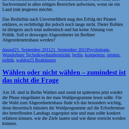
Sachverstand in allen nötigen Bereichen aufweisen, wenn sie ein
Land (mit-)regieren möchte.
Das Bedürfnis nach Unverstelltheit mag den Erfolg der Piraten
erklären, es rechtfertigt ihn jedoch noch lange nicht. Dieter Bohlen
ist übrigens auch total authentisch und hat keine Ahnung von
Politik. Soll er deswegen Abgeordneter im Berliner
Abgeordenetenhaus werden?
Autor
Veröffentlicht
Kategorien
dasnuf
21. September 2011
21. September 2011
Psychologie
,
am
Schlagwörter
Wunderbare Technikwelt
authentizität
,
berlin
,
kompetenz
,
piraten
,
politik
,
wahlen
25 Reaktionen
Wählen oder nicht wählen – zumindest ist
das nicht die Frage
Am 18. sind in Berlin Wahlen und somit ist spätestens jetzt wieder
die Phase eingeläutet in der man Wahlprogramme lesen sollte. Für
die Wahl zum Abgeordnetenhaus finde ich das besonders wichtig,
denn theoretisch müssten die Wahlprogramme auf die Erfordernisse
des betreffenden Landtags zugespitzt sein und man sollte konkret
erfahren können, wie die Ziele lauten und wie diese erreicht werden
können.