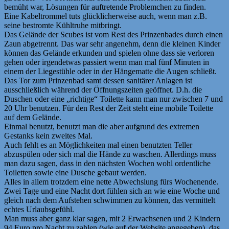
bemüht war, Lösungen für auftretende Problemchen zu finden.
Eine Kabeltrommel tuts glücklicherweise auch, wenn man z.B.
seine bestromte Kühltruhe mitbringt.
Das Gelände der Scubes ist vom Rest des Prinzenbades durch einen
Zaun abgetrennt. Das war sehr angenehm, denn die kleinen Kinder
können das Gelände erkunden und spielen ohne dass sie verloren
gehen oder irgendetwas passiert wenn man mal fünf Minuten in
einem der Liegestühle oder in der Hängematte die Augen schließt.
Das Tor zum Prinzenbad samt dessen sanitärer Anlagen ist
ausschließlich während der Öffnungszeiten geöffnet. D.h. die
Duschen oder eine „richtige“ Toilette kann man nur zwischen 7 und
20 Uhr benutzen. Für den Rest der Zeit steht eine mobile Toilette
auf dem Gelände.
Einmal benutzt, benutzt man die aber aufgrund des extremen
Gestanks kein zweites Mal.
Auch fehlt es an Möglichkeiten mal einen benutzten Teller
abzuspülen oder sich mal die Hände zu waschen. Allerdings muss
man dazu sagen, dass in den nächsten Wochen wohl ordentliche
Toiletten sowie eine Dusche gebaut werden.
Alles in allem trotzdem eine nette Abwechslung fürs Wochenende.
Zwei Tage und eine Nacht dort fühlen sich an wie eine Woche und
gleich nach dem Aufstehen schwimmen zu können, das vermittelt
echtes Urlaubsgefühl.
Man muss aber ganz klar sagen, mit 2 Erwachsenen und 2 Kindern
94 Euro pro Nacht zu zahlen (wie auf der Website angegeben), das