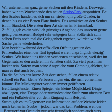
Wir unternehmen ganz gerne Sachen mit den Kindern. Deswegen
haben wir am Wochenende den neuen
Scube-Park
ausprobiert. Bei
den Scubes handelt es sich um ca. sieben qm große Quader, in
denen bis zu vier Betten Platz finden. Das attraktive an den Scubes
ist ihr Standort. Die ersten ihrer Art stehen im Prinzenbad.
Zufällig gab es ein wirklich günstiges Angebot, das unserem gerne
geizig bemessenen Budget sehr entgegen kam. Sollte sich zum
selben Preis noch mal die Gelegenheit ergeben, würden wir die
Sache gerne wiederholen.
Man bezieht während der offiziellen Öffnungszeiten des
Prinzenbades einen der fünf (geplant waren ursprünglich vierzig)
Scubes. Wir haben uns für den vordersten entschieden, weil der im
Gegensatz zu den anderen im Schatten steht. Zu viert passt man
locker rein. Sofern man seine Ansprüche vom Camping ableitet, hat
man es dort auch bequem.
Da die Scubes erst kurze Zeit dort stehen, fallen einem relativ
schnell ein Paar kleine Verbesserungen ein, die man vornehmen
könnte. Ein Mückengitter vor dem immer geöffneten
Belüftungsfenster. Einen Spiegel, ein kleine Möglichkeit Dinge
abzulegen, eine Treppe oder zumindest eine Stufe zum obersten Bett
und ein Fußabstreifer vor dem Eingang zum Beispiel.
Strom gab es im Gegensatz zur Information auf der Website leider
noch keinen im Scube – jedoch war das kein Problem, weil der
„Betreuer“ vor Ort nicht nur sehr freundlich sondern auch stets