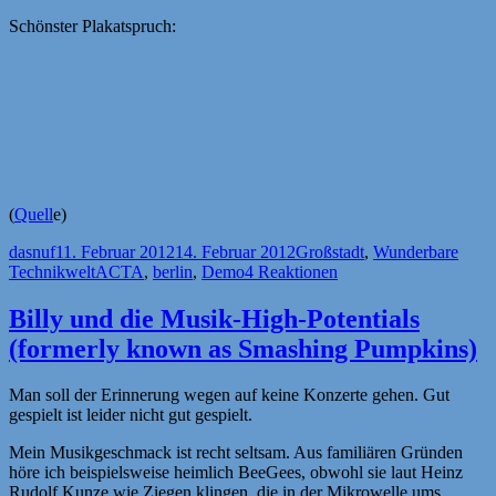
Schönster Plakatspruch:
(
Quell
e)
Autor
Veröffentlicht
Kategorien
dasnuf
11. Februar 2012
14. Februar 2012
Großstadt
,
Wunderbare
am
Schlagwörter
Technikwelt
ACTA
,
berlin
,
Demo
4 Reaktionen
Billy und die Musik-High-Potentials
(formerly known as Smashing Pumpkins)
Man soll der Erinnerung wegen auf keine Konzerte gehen. Gut
gespielt ist leider nicht gut gespielt.
Mein Musikgeschmack ist recht seltsam. Aus familiären Gründen
höre ich beispielsweise heimlich BeeGees, obwohl sie laut Heinz
Rudolf Kunze wie Ziegen klingen, die in der Mikrowelle ums