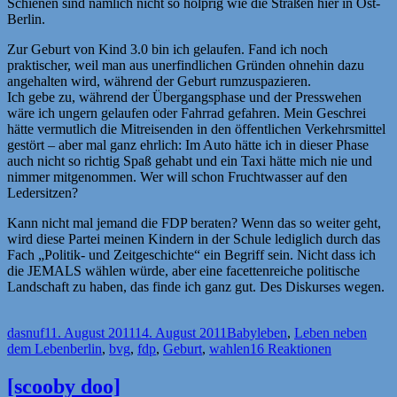
Schienen sind nämlich nicht so holprig wie die Straßen hier in Ost-
Berlin.
Zur Geburt von Kind 3.0 bin ich gelaufen. Fand ich noch
praktischer, weil man aus unerfindlichen Gründen ohnehin dazu
angehalten wird, während der Geburt rumzuspazieren.
Ich gebe zu, während der Übergangsphase und der Presswehen
wäre ich ungern gelaufen oder Fahrrad gefahren. Mein Geschrei
hätte vermutlich die Mitreisenden in den öffentlichen Verkehrsmittel
gestört – aber mal ganz ehrlich: Im Auto hätte ich in dieser Phase
auch nicht so richtig Spaß gehabt und ein Taxi hätte mich nie und
nimmer mitgenommen. Wer will schon Fruchtwasser auf den
Ledersitzen?
Kann nicht mal jemand die FDP beraten? Wenn das so weiter geht,
wird diese Partei meinen Kindern in der Schule lediglich durch das
Fach „Politik- und Zeitgeschichte“ ein Begriff sein. Nicht dass ich
die JEMALS wählen würde, aber eine facettenreiche politische
Landschaft zu haben, das finde ich ganz gut. Des Diskurses wegen.
Autor
Veröffentlicht
Kategorien
dasnuf
11. August 2011
14. August 2011
Babyleben
,
Leben neben
am
Schlagwörter
dem Leben
berlin
,
bvg
,
fdp
,
Geburt
,
wahlen
16 Reaktionen
[scooby doo]